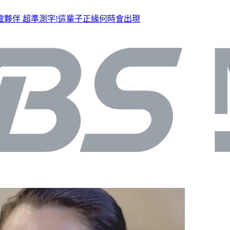
靈夥伴
超準測字!這輩子正緣何時會出現