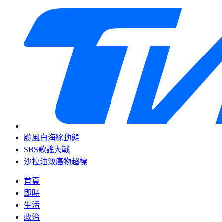
颱風白海豚動態
SBS歌謠大戰
沙拉油致癌物超標
首頁
即時
生活
政治