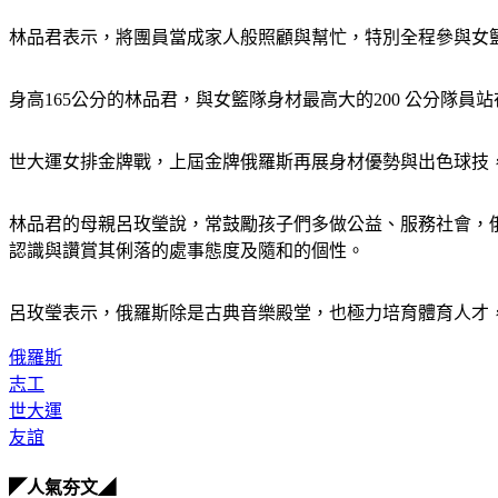
林品君表示，將團員當成家人般照顧與幫忙，特別全程參與女
身高165公分的林品君，與女籃隊身材最高大的200 公分
世大運女排金牌戰，上屆金牌俄羅斯再展身材優勢與出色球技，擊
林品君的母親呂玫瑩說，常鼓勵孩子們多做公益、服務社會，俄
認識與讚賞其俐落的處事態度及隨和的個性。
呂玫瑩表示，俄羅斯除是古典音樂殿堂，也極力培育體育人才，
俄羅斯
志工
世大運
友誼
◤人氣夯文◢