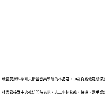
就讀莫斯科柴可夫斯基音樂學院的林品君，10歲負笈俄羅斯
林品君接受中央社訪問時表示，志工事情繁雜，接機、選手認