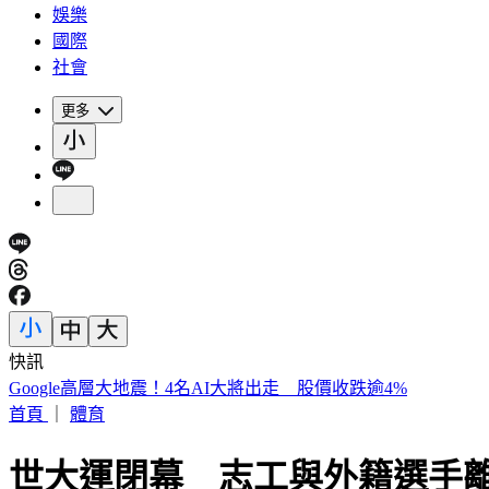
娛樂
國際
社會
更多
快訊
天后御用化妝師病逝！ 江蕙、張惠妹、賈靜雯「現身」告別
首頁
｜
體育
世大運閉幕 志工與外籍選手