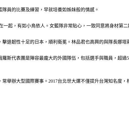
籃隊員的比賽及練習，早就培養如姊妹般的情感。
隊員站在一起，有如小鳥依人。女籃隊非常貼心，一致同意將身材第
退韌性十足的日本，順利衛冕。林品君也高興的與隊長娜塔莉亞．馬利
羅斯代表團是陣容最龐大的外國隊伍，包括選手與職員，超過5
常舉辦大型國際賽事。2017台北世大運不僅提升台灣知名度，相