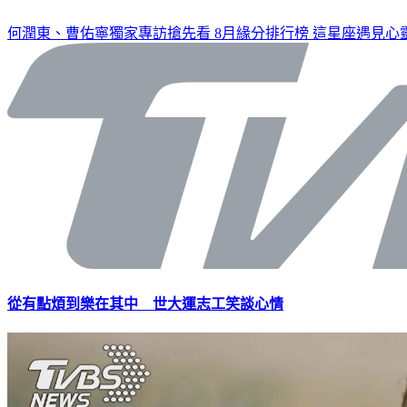
何潤東、曹佑寧獨家專訪搶先看
8月緣分排行榜 這星座遇見心
從有點煩到樂在其中 世大運志工笑談心情