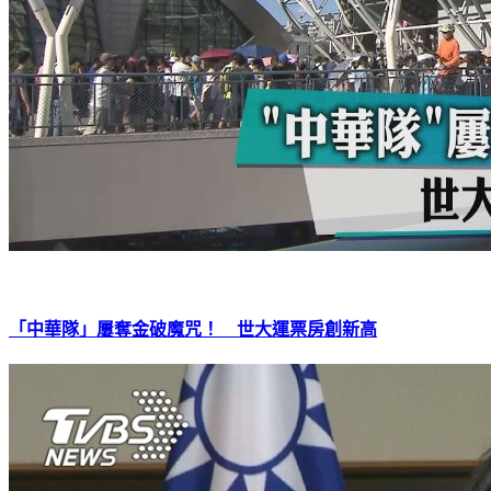
「中華隊」屢奪金破魔咒！ 世大運票房創新高