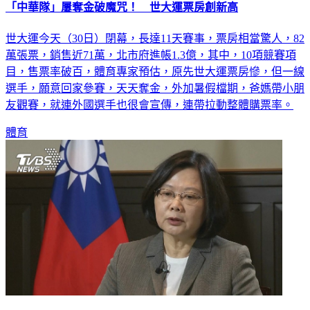
「中華隊」屢奪金破魔咒！ 世大運票房創新高
世大運今天（30日）閉幕，長達11天賽事，票房相當驚人，82
萬張票，銷售近71萬，北市府進帳1.3億，其中，10項競賽項
目，售票率破百，體育專家預估，原先世大運票房慘，但一線
選手，願意回家參賽，天天奪金，外加暑假檔期，爸媽帶小朋
友觀賽，就連外國選手也很會宣傳，連帶拉動整體購票率。
體育