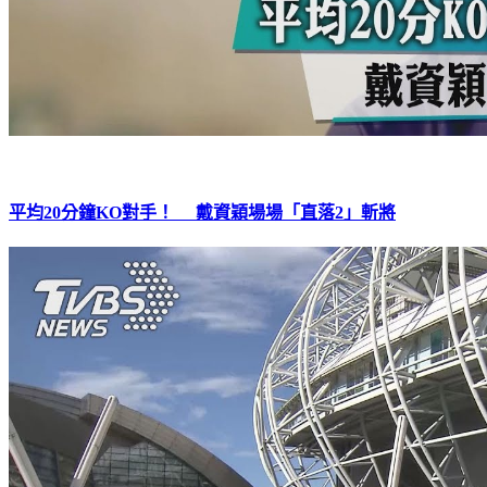
平均20分鐘KO對手！ 戴資穎場場「直落2」斬將