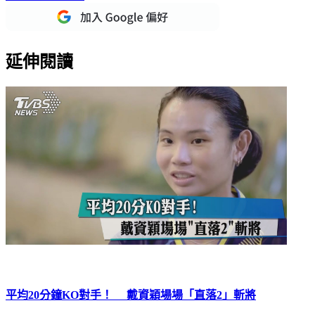
延伸閱讀
平均20分鐘KO對手！ 戴資穎場場「直落2」斬將