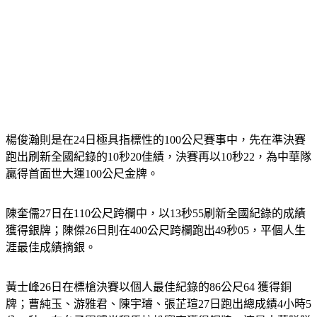
楊俊瀚則是在24日極具指標性的100公尺賽事中，先在準決賽
跑出刷新全國紀錄的10秒20佳績，決賽再以10秒22，為中華隊
贏得首面世大運100公尺金牌。
陳奎儒27日在110公尺跨欄中，以13秒55刷新全國紀錄的成績
獲得銀牌；陳傑26日則在400公尺跨欄跑出49秒05，平個人生
涯最佳成績摘銀。
黃士峰26日在標槍決賽以個人最佳紀錄的86公尺64 獲得銅
牌；曹純玉、游雅君、陳宇璿、張芷瑄27日跑出總成績4小時5