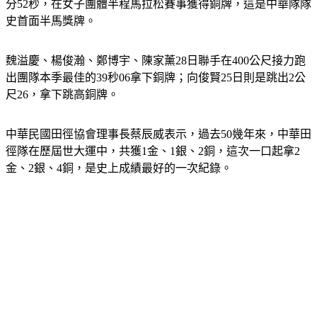
分52秒，在女子團體半程馬拉松賽事獲得銅牌，這是中華隊隊
史首面半馬獎牌。
魏溢慶、楊俊瀚、鄭博宇、陳家薰28日聯手在400公尺接力跑
出團隊本季最佳的39秒06拿下銅牌；向俊賢25日則是跳出2公
尺26，拿下跳高銅牌。
中華民國田徑協會理事長蔡辰威表示，過去50幾年來，中華田
徑隊在歷屆世大運中，共獲1金、1銀、2銅，這次一口起拿2
金、2銀、4銅，是史上成績最好的一次紀錄。