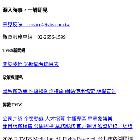
深入時事，一觸即見
意見反映：service@tvbs.com.tw
觀眾服務專線：02-2656-1599
TVBS新聞網
關於我們
56新聞台節目表
政策與隱私
隱私權政策
性騷擾防治措施
網站使用協定
版權宣告
認識 TVBS
公司介紹
企業動態
人才招募
主播專區
星藝象娛樂
節目版權銷售
公開招標
業務服務
官方聲明
獲獎紀錄／認證
2026 © TVBS Media Inc. All Rights Reserved. 台北市內湖區瑞