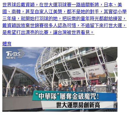
世界球后戴資穎，在世大運羽球賽一路過關斬將，日本、美
國、南韓，甚至自家人江美慧，都不是她的對手，其實從小學
三年級，就開始打羽球的她，把玩樂的童年時光都獻給練習，
戴資穎說放棄世錦賽很多人認為可惜，不過留下來打世大運，
是希望打出漂亮的比賽，讓台灣被世界看見。
體育