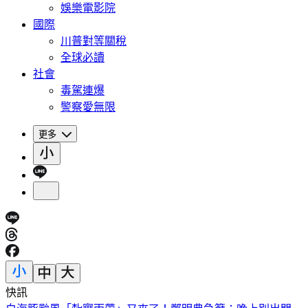
娛樂電影院
國際
川普對等關稅
全球必讀
社會
毒駕連爆
警察愛無限
更多
快訊