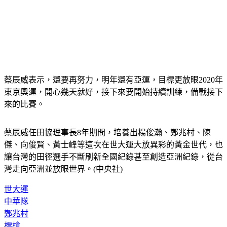
蔡辰威表示，還要再努力，明年還有亞運，目標更放眼2020年
東京奧運，開心幾天就好，接下來要開始持續訓練，備戰接下
來的比賽。
蔡辰威任田協理事長8年期間，培養出楊俊瀚、鄭兆村、陳
傑、向俊賢、黃士峰等這次在世大運大放異彩的黃金世代，也
讓台灣的田徑選手不斷刷新全國紀錄甚至創造亞洲紀錄，從台
灣走向亞洲並放眼世界。(中央社)
世大運
中華隊
鄭兆村
標槍