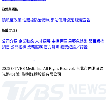
政策與隱私
隱私權政策
性騷擾防治措施
網站使用協定
版權宣告
認識 TVBS
公司介紹
企業動態
人才招募
主播專區
星藝象娛樂
節目版權
銷售
公開招標
業務服務
官方聲明
獲獎紀錄／認證
2026 © TVBS Media Inc. All Rights Reserved. 台北市內湖區瑞
光路451號 | 聯利媒體股份有限公司