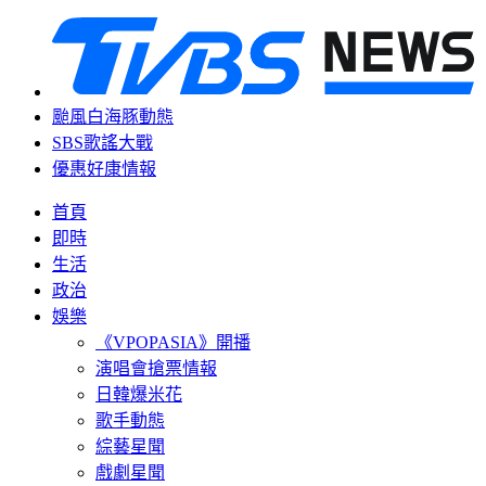
颱風白海豚動態
SBS歌謠大戰
優惠好康情報
首頁
即時
生活
政治
娛樂
《VPOPASIA》開播
演唱會搶票情報
日韓爆米花
歌手動態
綜藝星聞
戲劇星聞