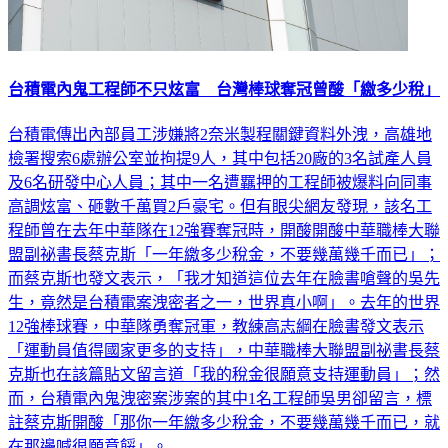
台積電內鬼工程師不只炫富 台灣棒球奪冠曾酸「繳多少稅」
台積電傳出內部員工涉嫌將2奈米製程關鍵資料外洩，高雄地
檢署搜索6處辦公室並拘提9人，其中包括20廠的3名試產人員
及6名研發中心人員；其中一名遭羈押的工程師被爆料向同事
高調炫富、砸數千萬買2戶豪宅。但有眼尖網友發現，該名工
程師曾在去年中華隊在12強賽奪冠時，開酸開酸中華職棒大聯
盟副祕書長蔡克斯「一年繳多少稅金，不要幾萬幾千而已」；
而蔡克斯也發文表示，「我才知道這位去年在臉書嗆聲的吳先
生，竟然是台積電案洩密者之一，世界真小啊」。去年的世界
12強棒球賽，中華隊勇奪冠軍，教練高志綱在臉書發文表示
「運動員值得國家更多的支持」，中華職棒大聯盟副祕書長蔡
克斯也在該篇貼文留言道「我的稅金很願意支持運動員」；然
而，台積電內鬼洩密案涉案的其中1名工程師吳男卻留言，標
註蔡克斯開酸「那你一年繳多少稅金，不要幾萬幾千而已，就
在那邊喊很願意餒」。