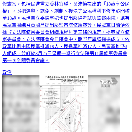
修憲案，包括民進黨立委林宜瑾、吳沛憶提出的「18歲享公民
權」，盼把選舉、罷免、創制、複決等公民權利下修年齡門檻
至18歲。民進黨立委陳亭妃也提出廢除考試與監察兩院，還有
民眾黨團總召黃國昌提出廢監察院修憲案等。民眾黨日前便依
據《立法院修憲委員會組織規程》第三條的規定，提案成立修
憲委員會。立法院院會今日院會中，朝野無異議通過成立，依
政黨比例由國民黨推派19人、民進黨推派17人、民眾黨推派3
人組成，並訂於8月25日星期一舉行立法院第11屆修憲委員會
第一次全體委員會議。
政治