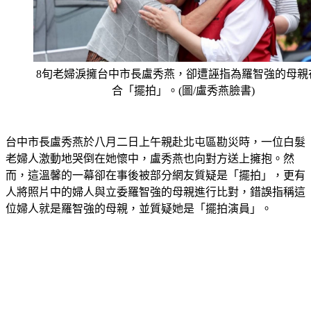
8旬老婦淚擁台中市長盧秀燕，卻遭誣指為羅智強的母親
合「擺拍」。(圖/盧秀燕臉書)
台中市長盧秀燕於八月二日上午親赴北屯區勘災時，一位白髮
老婦人激動地哭倒在她懷中，盧秀燕也向對方送上擁抱。然
而，這溫馨的一幕卻在事後被部分網友質疑是「擺拍」，更有
人將照片中的婦人與立委羅智強的母親進行比對，錯誤指稱這
位婦人就是羅智強的母親，並質疑她是「擺拍演員」。