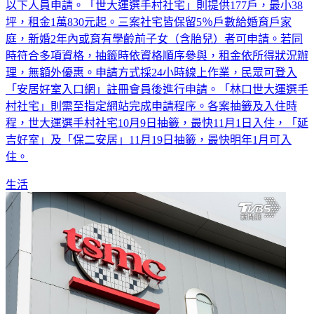
以下人員申請。「世大運選手村社宅」則提供177戶，最小38
坪，租金1萬830元起。三案社宅皆保留5％戶數給婚育戶家
庭，新婚2年內或育有學齡前子女（含胎兒）者可申請。若同
時符合多項資格，抽籤時依資格順序參與，租金依所得狀況辦
理，無額外優惠。申請方式採24小時線上作業，民眾可登入
「安居好室入口網」註冊會員後進行申請。「林口世大運選手
村社宅」則需至指定網站完成申請程序。各案抽籤及入住時
程，世大運選手村社宅10月9日抽籤，最快11月1日入住，「延
吉好室」及「保二安居」11月19日抽籤，最快明年1月可入
住。
生活