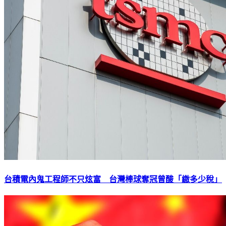
台積電內鬼工程師不只炫富 台灣棒球奪冠曾酸「繳多少稅」