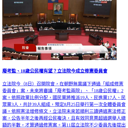
廢考監、18歲公民權有望？立法院今成立修憲委員會
立法院今（8日）召開院會，在朝野無異議下通過「組成修憲
委員會」案，未來將審議「廢考監兩院」、「18歲公民權」2
案。依照政黨比例分配，國民黨將推派19人、民進黨17人、民
眾黨3人，共計39人組成，預定8月25日舉行第一次全體委員會
議。依照憲法增修條文，立法院未來若順利三讀通過憲法修正
案，公告半年之後再經公民複決，且有效同意票超過選舉人總
額的半數，才算通過修憲案。第11屆立法院不少委員先後提出