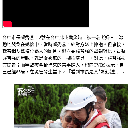
台中市長盧秀燕，2號在台中北屯勘災時，被一名老婦人，激
動地哭倒在她懷中，當時盧秀燕，給對方送上擁抱。但事後，
就有網友拿這位婦人的圖片，跟立委羅智強的母親對比，質疑
羅智強的母親，就是盧秀燕的「擺拍演員」。對此，羅智強揚
言提告；而無故被牽扯進來的當事婦人，也向TVBS表示，自
己已經85歲，在災害發生當下，「看到市長是真的很感動」。