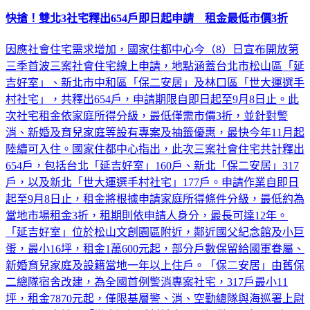
快搶！雙北3社宅釋出654戶即日起申請 租金最低市價3折
因應社會住宅需求增加，國家住都中心今（8）日宣布開放第
三季首波三案社會住宅線上申請，地點涵蓋台北市松山區「延
吉好室」、新北市中和區「保二安居」及林口區「世大運選手
村社宅」，共釋出654戶，申請期限自即日起至9月8日止。此
次社宅租金依家庭所得分級，最低僅需市價3折，並針對警
消、新婚及育兒家庭等設有專案及抽籤優惠，最快今年11月起
陸續可入住。國家住都中心指出，此次三案社會住宅共計釋出
654戶，包括台北「延吉好室」160戶、新北「保二安居」317
戶，以及新北「世大運選手村社宅」177戶。申請作業自即日
起至9月8日止，租金將根據申請家庭所得條件分級，最低約為
當地市場租金3折，租期則依申請人身分，最長可達12年。
「延吉好室」位於松山文創園區附近，鄰近國父紀念館及小巨
蛋，最小16坪，租金1萬600元起，部分戶數保留給國軍眷屬、
新婚育兒家庭及設籍當地一年以上住戶。「保二安居」由舊保
二總隊宿舍改建，為全國首例警消專案社宅，317戶最小11
坪，租金7870元起，僅限基層警、消、空勤總隊與海巡署上尉