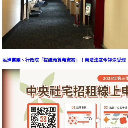
民進黨團、行政院「提總預算釋憲案」！憲法法庭今評決受理