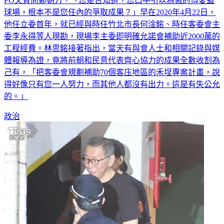
PO文質問鄭朝方，「您是否知道，您口中引以為傲的博愛籃
球場，根本不是您任內的爭取成果？」早在2020年4月22日，
他任立委首年，就已經與時任竹北市長何淦銘、時任客委會主
委李永得等人現勘，現場李主委即明確允諾會補助近2000萬的
工程經費。林思銘接著指出，當天有與會人士和相關記錄與媒
體報導為證，竟將前朝和民意代表齊心協力的成果全數收割為
己有，「把客委會規劃補助70個客庒地區的禾埕專案計畫，說
得好像只有您一人努力，而其他人都沒有出力。這是有失公允
的。」
政治