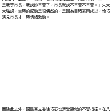
是我等市長，我說妳辛苦了，市長就說不辛苦不辛苦。」朱太
太強調，當時的感動是很偶然的，是因為目睹豪雨成災，恰巧
遇見市長才一時情緒激動。
而除此之外，國民黨立委徐巧芯也遭受類似的不實指控。在八