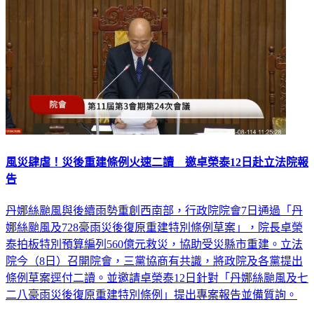
風災肆虐！災後重建條例火速二讀 邀卓榮泰12日赴立法院報
告
丹娜絲颱風與後續雨勢重創西南部，行政院院會7日通過「丹
娜絲颱風及728豪雨災後復原重建特別條例草案」，院長卓榮
泰拍板特別預算編列560億元救災，協助受災縣市重建。立法
院今（8日）召開院會，三黨協商有共識，將政院及各黨提出
條例草案逕付二讀。並邀請卓榮泰12日針對「丹娜絲颱風及七
二八豪雨災後復原重建特別條例」提出專案報告並備質詢。