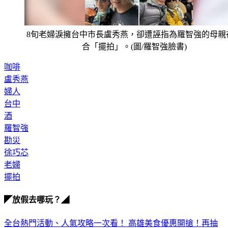
8旬老婦淚擁台中市長盧秀燕，卻遭誣指為羅智強的母親
合「擺拍」。(圖/羅智強臉書)
咖啡
盧秀燕
婦人
台中
酒
羅智強
勘災
徐巧芯
老婦
擺拍
◤放假去哪玩？◢
全台熱門活動、人氣攻略一次看！
高雄美食優惠開搶！再抽