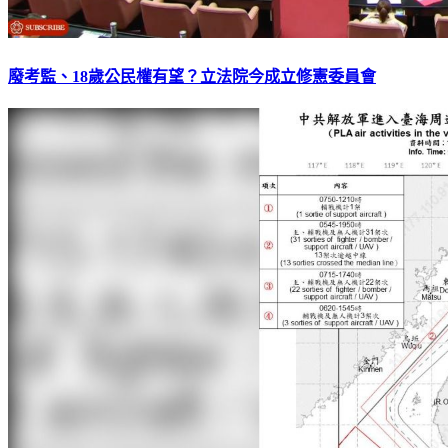
廢考監、18歲公民權有望？立法院今成立修憲委員會