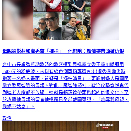
母親被影射和盧秀燕「擺拍」 他怒嗆：賴清德帶頭掀仇恨
台中市長盧秀燕勘妝時的妝容遭到民進黨立委王義川嘲諷用
2400元的粉底液，未料有綠色側翼粉專還PO出盧秀燕勘災時
抱著一名婦人畫面，質疑是「擺拍演員」，更影射婦人是國民
黨立委羅智強的母親。對此，羅智強怒批，政治攻擊竟然卑劣
到連老人家都不放過，這就是賴清德帶頭掀起的仇恨文化。至
於攻擊他母親的留言他透露已全部截圖蒐證，「羞辱我母親，
我絕不姑息」。
政治