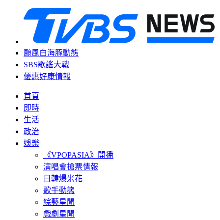
颱風白海豚動態
SBS歌謠大戰
優惠好康情報
首頁
即時
生活
政治
娛樂
《VPOPASIA》開播
演唱會搶票情報
日韓爆米花
歌手動態
綜藝星聞
戲劇星聞