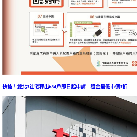
快搶！雙北3社宅釋出654戶即日起申請 租金最低市價3折