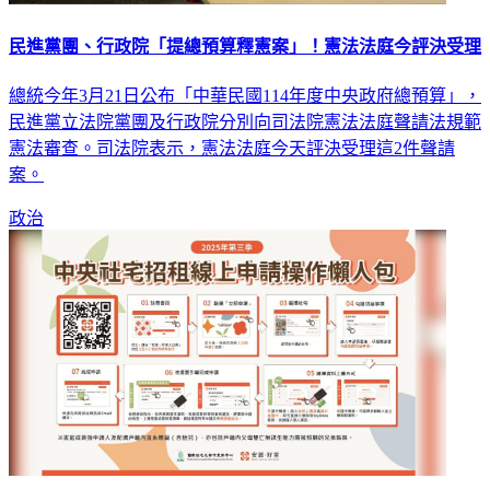
民進黨團、行政院「提總預算釋憲案」！憲法法庭今評決受理
總統今年3月21日公布「中華民國114年度中央政府總預算」，
民進黨立法院黨團及行政院分別向司法院憲法法庭聲請法規範
憲法審查。司法院表示，憲法法庭今天評決受理這2件聲請
案。
政治