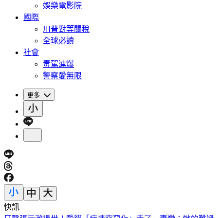
娛樂電影院
國際
川普對等關稅
全球必讀
社會
毒駕連爆
警察愛無限
更多
快訊