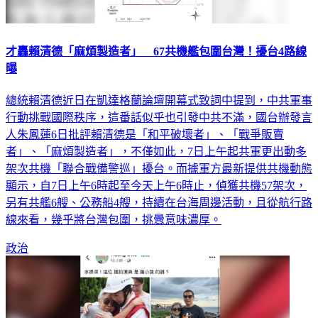
才轟賴清德「麻煩製造者」 67共機艦包圍台灣！擾台4路線
曝
總統賴清德近日在凱達格蘭論壇開幕式致詞中提到，中共軍事
行動挑戰國際秩序，這番話似乎也引發中共不滿，國台辦發言
人朱鳳蓮6日批評賴清德是「和平破壞者」、「戰爭販賣
者」、「麻煩製造者」，不僅如此，7日上午起共軍更出動多
架次共機「聯合戰備警巡」擾台。而據軍方最新提供共機動態
顯示，自7日上午6時起至今天上午6時止，偵獲共機57架次，
另有共艦6艘、公務船4艘，持續在台海周邊活動，且從航行路
線來看，幾乎將台灣包圍，挑釁意味濃厚。
政治