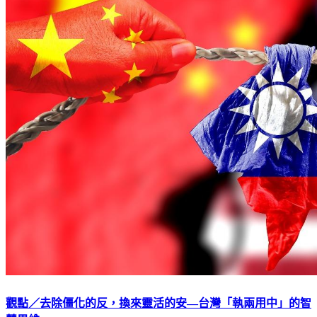
觀點／去除僵化的反，換來靈活的安—台灣「執兩用中」的智