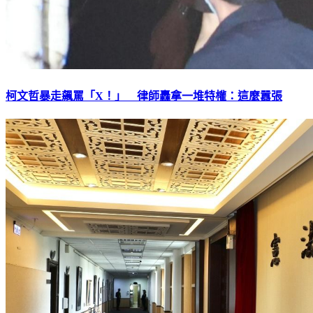
柯文哲暴走飆罵「X！」 律師轟拿一堆特權：這麼囂張