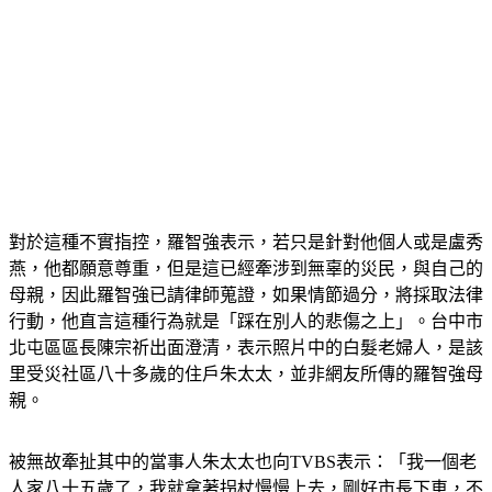
對於這種不實指控，羅智強表示，若只是針對他個人或是盧秀
燕，他都願意尊重，但是這已經牽涉到無辜的災民，與自己的
母親，因此羅智強已請律師蒐證，如果情節過分，將採取法律
行動，他直言這種行為就是「踩在別人的悲傷之上」。台中市
北屯區區長陳宗祈出面澄清，表示照片中的白髮老婦人，是該
里受災社區八十多歲的住戶朱太太，並非網友所傳的羅智強母
親。
被無故牽扯其中的當事人朱太太也向TVBS表示：「我一個老
人家八十五歲了，我就拿著拐杖慢慢上去，剛好市長下車，不