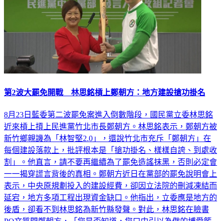
第2波大罷免開戰 林思銘槓上鄭朝方：地方建設搶功掛名
8月23日藍委第二波罷免案進入倒數階段，國民黨立委林思銘
近來槓上摃上民進黨竹北市長鄭朝方。林思銘表示，鄭朝方被
新竹鄉親譏為「林智堅2.0」，還說竹北市充斥「鄭朝方」在
每個建設落款上，批評根本是「搶功掛名、樣樣自誇、到處收
割」。他直言，請不要再繼續為了罷免造謠抹黑，否則必定會
一一揭穿謊言背後的真相。鄭朝方近日在黨部的罷免說明會上
表示，中央原規劃投入的建設經費，卻因立法院的刪減凍結而
延宕，地方多項工程出現資金缺口。他指出，立委應是地方的
後盾，卻看不到林思銘為新竹縣發聲。對此，林思銘在臉書