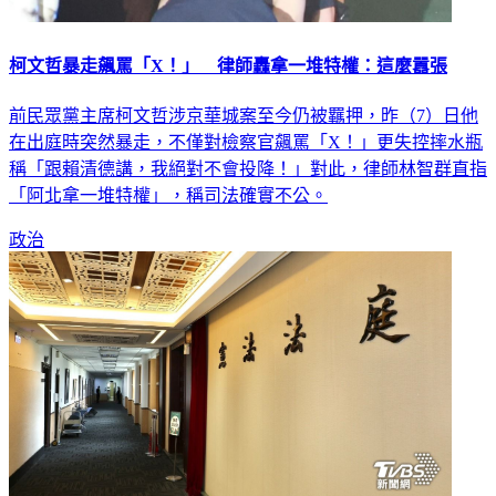
柯文哲暴走飆罵「X！」 律師轟拿一堆特權：這麼囂張
前民眾黨主席柯文哲涉京華城案至今仍被羈押，昨（7）日他
在出庭時突然暴走，不僅對檢察官飆罵「X！」更失控摔水瓶
稱「跟賴清德講，我絕對不會投降！」對此，律師林智群直指
「阿北拿一堆特權」，稱司法確實不公。
政治