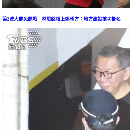
第2波大罷免開戰 林思銘槓上鄭朝方：地方建設搶功掛名