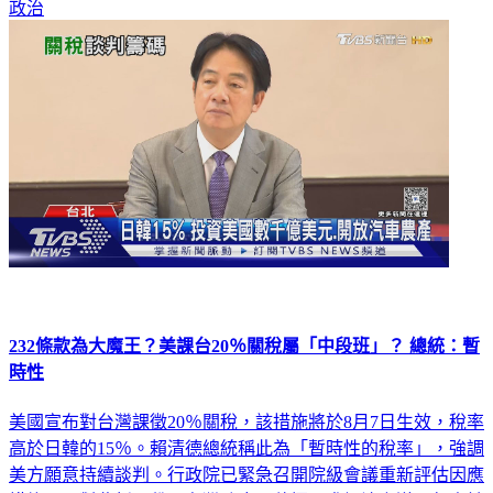
政治
232條款為大魔王？美課台20％關稅屬「中段班」？ 總統：暫
時性
美國宣布對台灣課徵20％關稅，該措施將於8月7日生效，稅率
高於日韓的15％。賴清德總統稱此為「暫時性的稅率」，強調
美方願意持續談判。行政院已緊急召開院級會議重新評估因應