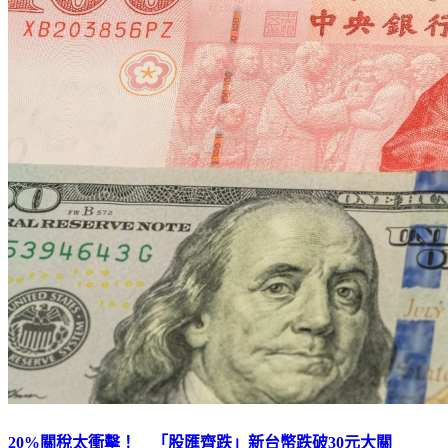
20%關稅太衝擊！ 「股匯齊跌」新台幣跌破30元大關