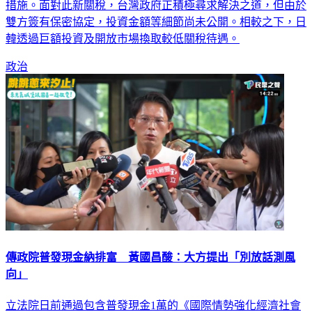
措施。面對此新關稅，台灣政府正積極尋求解決之道，但由於
雙方簽有保密協定，投資金額等細節尚未公開。相較之下，日
韓透過巨額投資及開放市場換取較低關稅待遇。
政治
傳政院普發現金納排富 黃國昌酸：大方提出「別放話測風
向」
立法院日前通過包含普發現金1萬的《國際情勢強化經濟社會