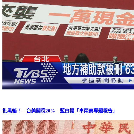
批黑箱！ 台美關稅20% 藍白提「卓榮泰專題報告」