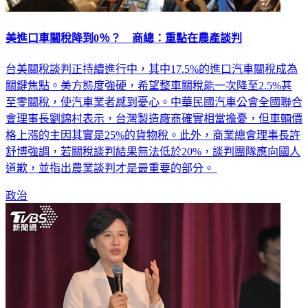
美進口車關稅降到0％？ 商總：重點在農產談判
台美關稅談判正持續進行中，其中17.5%的進口汽車關稅成為
關鍵焦點。美方態度強硬，希望整車關稅能一次降至2.5%甚
至零關稅，使汽車業者感到憂心。中華民國汽車公會全國聯合
會理事長劉錦村表示，台灣製造廠商確實相當擔憂，但車輛價
格上漲的主因其實是25%的貨物稅。此外，商業總會理事長許
舒博強調，若關稅談判結果無法低於20%，談判團隊應向國人
道歉，並指出農業談判才是最重要的部分。
政治