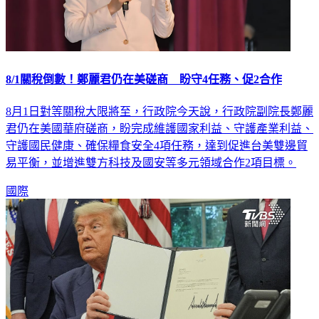
8/1關稅倒數！鄭麗君仍在美磋商 盼守4任務、促2合作
8月1日對等關稅大限將至，行政院今天說，行政院副院長鄭麗
君仍在美國華府磋商，盼完成維護國家利益、守護產業利益、
守護國民健康、確保糧食安全4項任務，達到促進台美雙邊貿
易平衡，並增進雙方科技及國安等多元領域合作2項目標。
國際