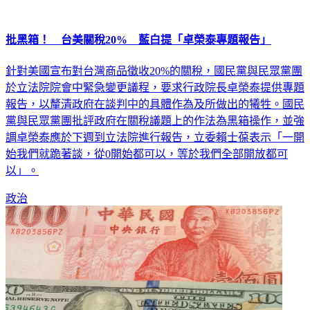
批黑箱！ 台美關稅20% 藍白提「卓榮泰專題報告」
針對美國宣布對台灣商品徵收20%的關稅，國民黨與民眾黨團
於立法院院會中緊急變更議程，要求行政院長卓榮泰提供專題
報告，以釐清政府在談判中的具體作為及所做出的犧牲。國民
黨與民眾黨團批評政府在關稅議題上的作法為黑箱操作，並強
調卓榮泰應於下週到立法院進行報告，立委賴士葆表示「一開
始我們就跪著談，從0開始都可以，等於我們全部開放都可
以」。
政治