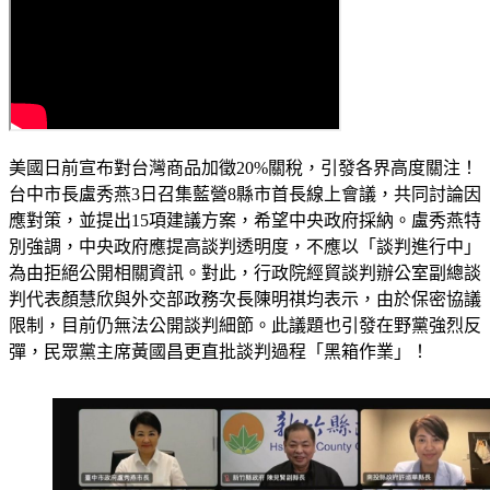
美國日前宣布對台灣商品加徵20%關稅，引發各界高度關注！
台中市長盧秀燕3日召集藍營8縣市首長線上會議，共同討論因
應對策，並提出15項建議方案，希望中央政府採納。盧秀燕特
別強調，中央政府應提高談判透明度，不應以「談判進行中」
為由拒絕公開相關資訊。對此，行政院經貿談判辦公室副總談
判代表顏慧欣與外交部政務次長陳明祺均表示，由於保密協議
限制，目前仍無法公開談判細節。此議題也引發在野黨強烈反
彈，民眾黨主席黃國昌更直批談判過程「黑箱作業」！