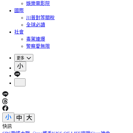
娛樂電影院
國際
川普對等關稅
全球必讀
社會
毒駕連爆
警察愛無限
更多
快訊