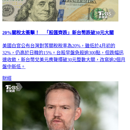
20%關稅太衝擊！ 「股匯齊跌」新台幣跌破30元大關
美國白宮公布台灣對等關稅稅率為20%，雖低於4月初的
32%，仍高於日韓的15%。台股早盤急殺逾300點，但跌幅迅
速收斂，新台幣兌美元應聲摜破30元整數大關，改寫逾2個月
盤中新低。
財經