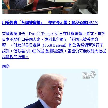
川普怒轟「各國被寵壞」 美財長示警：關稅恐重回50%
美國總統川普（Donald Trump）近日在社群媒體上發文，批評
日本不願進口美國大米，更稱此舉顯示「各國已被美國寵
壞」，財政部長貝森特（Scott Bessent）也警告稱儘管進行了
談判，但隨著7月9日的最後期限臨近，各國仍可能收到大幅提
高關稅的通知。
國際