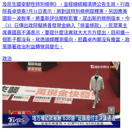
及民生國安韌性特別條例》，並經總統賴清德公告生效。行政
院長卓榮泰7月31日表示，將對該特別條例提釋憲，另因應美
國新一波稅率，將重新評估關稅影響，提出新的條例版本。今
（3）日傳出政院擬將普發現金納入「排富條款」，民眾黨主
席黃國昌不滿表示，要提什麼法案就大大方方提出，目前連一
個影子都沒有，就透過媒體測風向，怒轟卓內閣沒有擔當、政
策隨著政治利益轉彎與變化。
政治