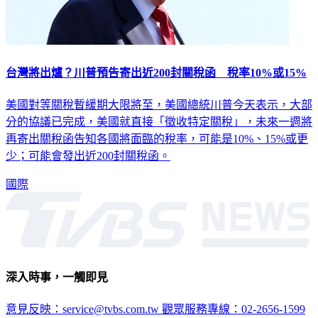
台灣將出爐？川普預告寄出近200封關稅函 稅率10%或15%
美國對等關稅暫緩期大限將至，美國總統川普今天表示，大部
分的協議已完成，美國就直接「徵收特定關稅」，未來一週將
再寄出關稅函告知各國將面臨的稅率，可能是10%、15%或更
少；可能會發出近200封關稅函。
國際
深入時事，一觸即見
意見反映：service@tvbs.com.tw
觀眾服務專線：02-2656-1599