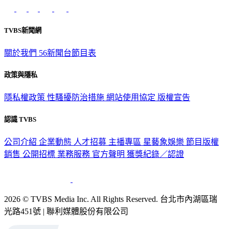
TVBS新聞網
關於我們
56新聞台節目表
政策與隱私
隱私權政策
性騷擾防治措施
網站使用協定
版權宣告
認識 TVBS
公司介紹
企業動態
人才招募
主播專區
星藝象娛樂
節目版權
銷售
公開招標
業務服務
官方聲明
獲獎紀錄／認證
2026 © TVBS Media Inc. All Rights Reserved. 台北市內湖區瑞
光路451號 | 聯利媒體股份有限公司