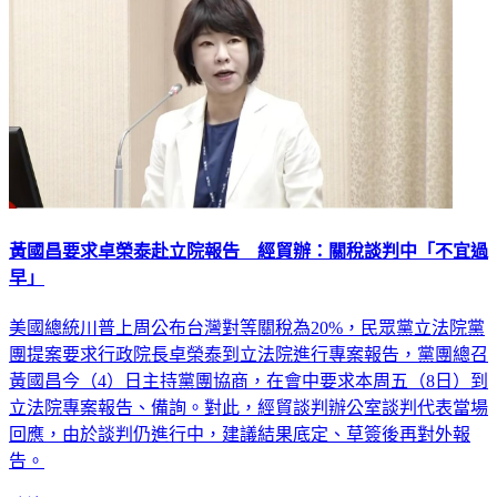
黃國昌要求卓榮泰赴立院報告 經貿辦：關稅談判中「不宜過
早」
美國總統川普上周公布台灣對等關稅為20%，民眾黨立法院黨
團提案要求行政院長卓榮泰到立法院進行專案報告，黨團總召
黃國昌今（4）日主持黨團協商，在會中要求本周五（8日）到
立法院專案報告、備詢。對此，經貿談判辦公室談判代表當場
回應，由於談判仍進行中，建議結果底定、草簽後再對外報
告。