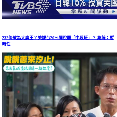
232條款為大魔王？美課台20％關稅屬「中段班」？ 總統：暫
時性