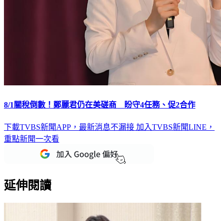
8/1關稅倒數！鄭麗君仍在美磋商 盼守4任務、促2合作
下載TVBS新聞APP，最新消息不漏接
加入TVBS新聞LINE，
重點新聞一次看
延伸閱讀