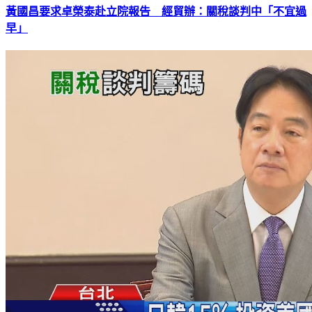
黃國昌要求卓榮泰赴立院報告 經貿辦：關稅談判中「不宜過
早」