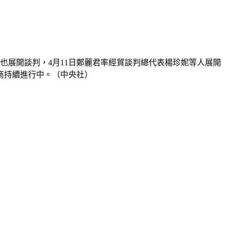
美也展開談判，4月11日鄭麗君率經貿談判總代表楊珍妮等人展開
磋商持續進行中。（中央社）