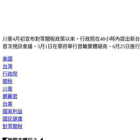
川普4月初宣布對等關稅政策以來，行政院在48小時內提出新台
首次視訊會議、5月1日在華府舉行首輪實體磋商、6月25日進
美國
台灣
行政院
關稅
川普
鄭麗君
台美
國家利益
國民健康
對等關稅