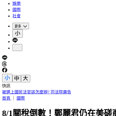
娛樂
國際
社會
更多
快訊
不甩藍白未來帳戶？賴清德：成長津貼已編入預算
首頁
｜
國際
8/1關稅倒數！鄭麗君仍在美磋