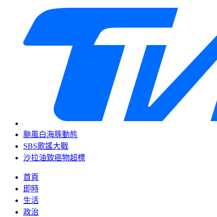
颱風白海豚動態
SBS歌謠大戰
沙拉油致癌物超標
首頁
即時
生活
政治