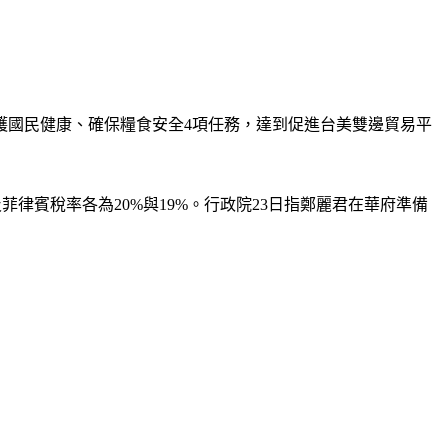
護國民健康、確保糧食安全4項任務，達到促進台美雙邊貿易平
律賓稅率各為20%與19%。行政院23日指鄭麗君在華府準備