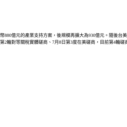
幣880億元的產業支持方案，後規模再擴大為930億元。隨後台
行第2輪對等關稅實體磋商、7月8日第3度在美磋商，目前第4輪