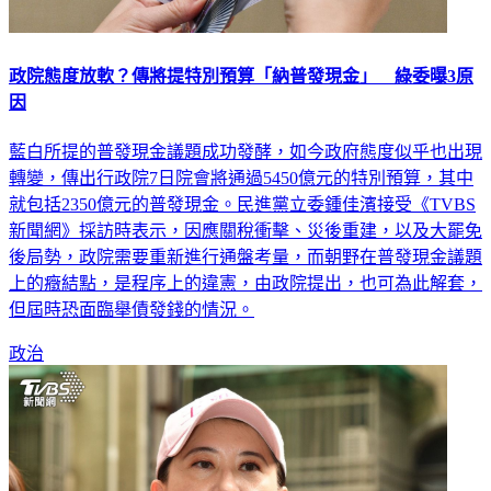
政院態度放軟？傳將提特別預算「納普發現金」 綠委曝3原
因
藍白所提的普發現金議題成功發酵，如今政府態度似乎也出現
轉變，傳出行政院7日院會將通過5450億元的特別預算，其中
就包括2350億元的普發現金。民進黨立委鍾佳濱接受《TVBS
新聞網》採訪時表示，因應關稅衝擊、災後重建，以及大罷免
後局勢，政院需要重新進行通盤考量，而朝野在普發現金議題
上的癥結點，是程序上的違憲，由政院提出，也可為此解套，
但屆時恐面臨舉債發錢的情況。
政治