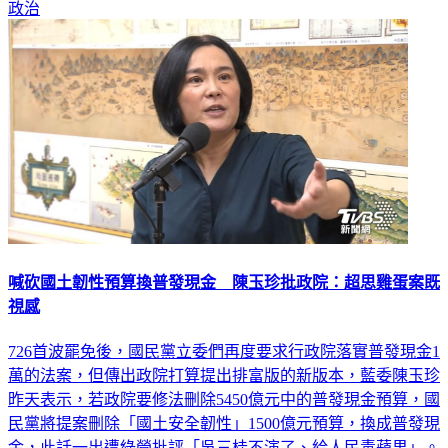
政治
喊砍國土韌性預算換普發現金 陳玉珍批政院：超思雞蛋案既
視感
726首波罷免後，國民黨立委們再度要求行政院落實普發現金1
萬的法案，但傳出政院打算提出排富版的新版本，藍委陳玉珍
昨天表示，若政院要修法刪除5450億元中的普發現金預算，國
民黨將提案刪除「國土安全韌性」1500億元預算，換成普發現
金，此話一出遭綠營批評「吳三桂不演了、給人民毒蘋果」。