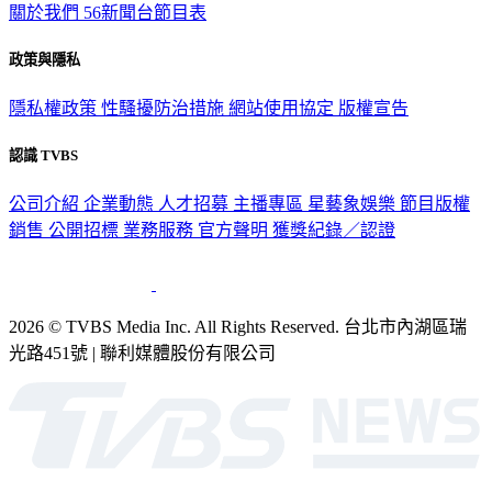
關於我們
56新聞台節目表
政策與隱私
隱私權政策
性騷擾防治措施
網站使用協定
版權宣告
認識 TVBS
公司介紹
企業動態
人才招募
主播專區
星藝象娛樂
節目版權
銷售
公開招標
業務服務
官方聲明
獲獎紀錄／認證
2026 © TVBS Media Inc. All Rights Reserved. 台北市內湖區瑞
光路451號 | 聯利媒體股份有限公司