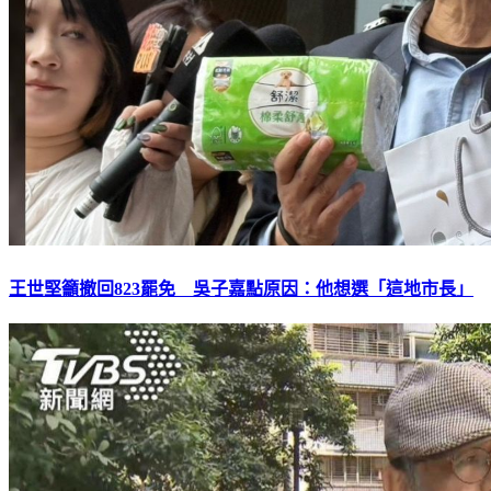
王世堅籲撤回823罷免 吳子嘉點原因：他想選「這地市長」