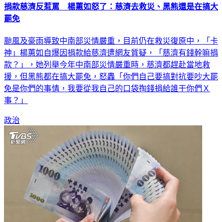
捐款慈濟反惹罵 楊蕙如怒了：慈濟去救災、黑熊還是在搞大
罷免
颱風及豪雨導致中南部災情嚴重，目前仍在救災復原中，「卡
神」楊蕙如自爆因捐款給慈濟遭網友質疑，「慈濟有錢幹嘛捐
款？」，她列舉今年中南部災情嚴重時，慈濟都趕赴當地救
援，但黑熊都在搞大罷免，怒轟「你們自己要搞對抗要吵大罷
免是你們的事情，我要從我自己的口袋掏錢捐給誰干你們Ｘ
事？」
政治