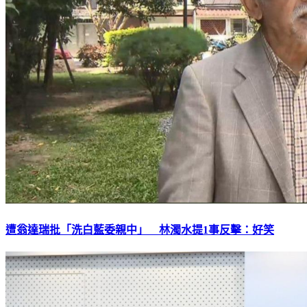
遭翁達瑞批「洗白藍委親中」 林濁水提1事反擊：好笑