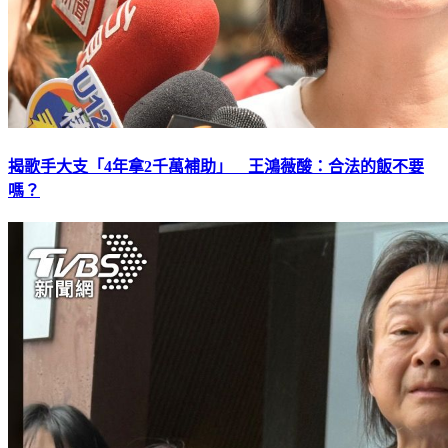
揭歌手大支「4年拿2千萬補助」 王鴻薇酸：合法的飯不要
嗎？