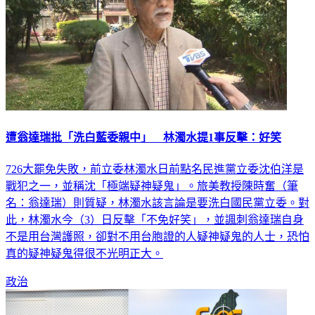
遭翁達瑞批「洗白藍委親中」 林濁水提1事反擊：好笑
726大罷免失敗，前立委林濁水日前點名民進黨立委沈伯洋是
戰犯之一，並稱沈「極端疑神疑鬼」。旅美教授陳時奮（筆
名：翁達瑞）則質疑，林濁水該言論是要洗白國民黨立委。對
此，林濁水今（3）日反擊「不免好笑」，並諷刺翁達瑞自身
不是用台灣護照，卻對不用台胞證的人疑神疑鬼的人士，恐怕
真的疑神疑鬼得很不光明正大。
政治