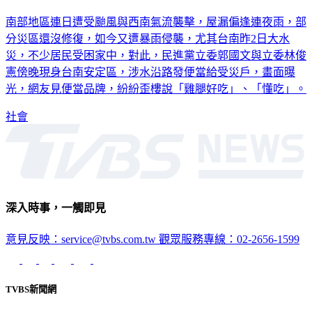
南部地區連日遭受颱風與西南氣流襲擊，屋漏偏逢連夜雨，部
分災區還沒修復，如今又遭暴雨侵襲，尤其台南昨2日大水
災，不少居民受困家中，對此，民進黨立委郭國文與立委林俊
憲傍晚現身台南安定區，涉水沿路發便當給受災戶，畫面曝
光，網友見便當品牌，紛紛歪樓說「雞腿好吃」、「懂吃」。
社會
深入時事，一觸即見
意見反映：service@tvbs.com.tw
觀眾服務專線：02-2656-1599
TVBS新聞網