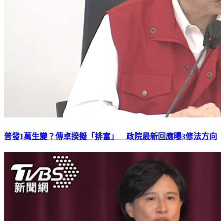
普發1萬生變？傳卓揆擬「排富」 政院最新回應曝3修法方向