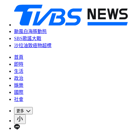
颱風白海豚動態
SBS歌謠大戰
沙拉油致癌物超標
首頁
即時
生活
政治
娛樂
國際
社會
更多