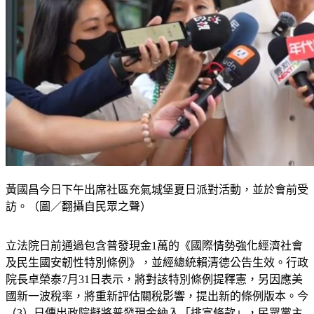
黃國昌今日下午出席社區充氣城堡夏日派對活動，並於會前受
訪。（圖／翻攝自民眾之聲）
立法院日前通過包含普發現金1萬的《國際情勢強化經濟社會
及民生國安韌性特別條例》，並經總統賴清德公告生效。行政
院長卓榮泰7月31日表示，將對該特別條例提釋憲，另因應美
國新一波稅率，將重新評估關稅影響，提出新的條例版本。今
（3）日傳出政院擬將普發現金納入「排富條款」，民眾黨主