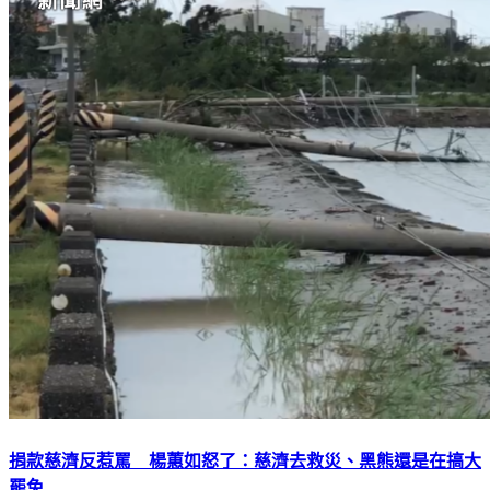
捐款慈濟反惹罵 楊蕙如怒了：慈濟去救災、黑熊還是在搞大
罷免