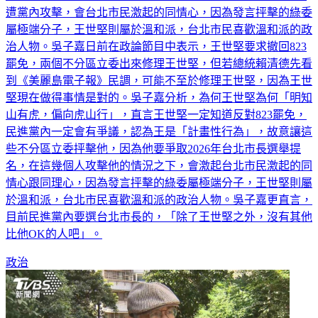
遭黨內攻擊，會台北市民激起的同情心，因為發言抨擊的綠委
屬極端分子，王世堅則屬於溫和派，台北市民喜歡溫和派的政
治人物。吳子嘉日前在政論節目中表示，王世堅要求撤回823
罷免，兩個不分區立委出來修理王世堅，但若總統賴清德先看
到《美麗島電子報》民調，可能不至於修理王世堅，因為王世
堅現在做得事情是對的。吳子嘉分析，為何王世堅為何「明知
山有虎，偏向虎山行」，直言王世堅一定知道反對823罷免，
民進黨內一定會有爭議，認為王是「計畫性行為」，故意讓這
些不分區立委抨擊他，因為他要爭取2026年台北市長選舉提
名，在這幾個人攻擊他的情況之下，會激起台北市民激起的同
情心跟同理心，因為發言抨擊的綠委屬極端分子，王世堅則屬
於溫和派，台北市民喜歡溫和派的政治人物。吳子嘉更直言，
目前民進黨內要選台北市長的，「除了王世堅之外，沒有其他
比他OK的人吧」。
政治