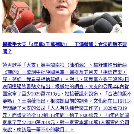
揭歌手大支「4年拿2千萬補助」 王鴻薇酸：合法的飯不要
嗎？
饒舌歌手「大支」攜手閩南狼（陳柏源）、楊舒雅推出新曲
《辣的》，歌詞中批評國民黨，還提及五月天「相信音樂，
屁，笑話，我看是相信草紙」。對此，國民黨立委王鴻薇2日
晚間透過臉書貼文指出，根據她的調查，大支的公司4年內從
國家拿了至少2029萬7019元，她接著諷刺說道，「合法的飯不
要嗎」？王鴻薇指出，根據她目前的調查，文化部在111到114
年間給了大支的公司「人人有功練音樂工作室」1029萬7019
元，而證交所從112到114年間，給了1000萬元，「4年內從國
家拿了至少2029萬7019元，對一家資本額10萬1人獨資的公司
來說，應該是一筆不小的數目」。