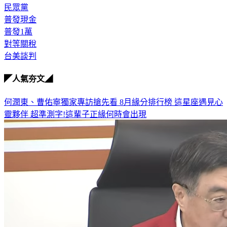
民眾黨
普發現金
普發1萬
對等關稅
台美談判
◤人氣夯文◢
何潤東、曹佑寧獨家專訪搶先看
8月緣分排行榜 這星座遇見心
靈夥伴
超準測字!這輩子正緣何時會出現