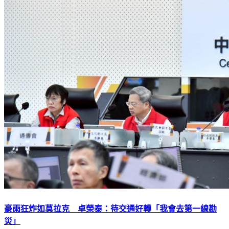
豪雨狂炸如莫拉克 卓榮泰：待交通好轉「我會去第一線勘
災」