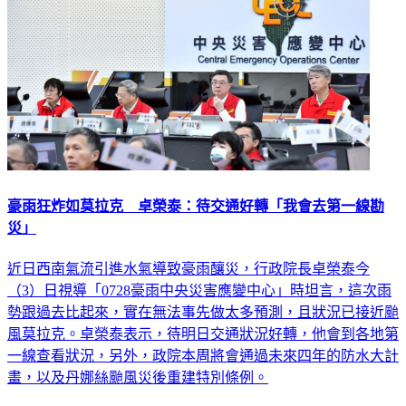
豪雨狂炸如莫拉克 卓榮泰：待交通好轉「我會去第一線勘
災」
近日西南氣流引進水氣導致豪雨釀災，行政院長卓榮泰今
（3）日視導「0728豪雨中央災害應變中心」時坦言，這次雨
勢跟過去比起來，實在無法事先做太多預測，且狀況已接近颱
風莫拉克。卓榮泰表示，待明日交通狀況好轉，他會到各地第
一線查看狀況，另外，政院本周將會通過未來四年的防水大計
畫，以及丹娜絲颱風災後重建特別條例。