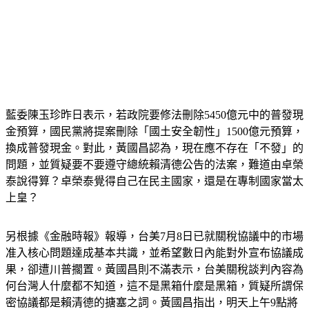
藍委陳玉珍昨日表示，若政院要修法刪除5450億元中的普發現
金預算，國民黨將提案刪除「國土安全韌性」1500億元預算，
換成普發現金。對此，黃國昌認為，現在應不存在「不發」的
問題，並質疑要不要遵守總統賴清德公告的法案，難道由卓榮
泰說得算？卓榮泰覺得自己在民主國家，還是在專制國家當太
上皇？
另根據《金融時報》報導，台美7月8日已就關稅協議中的市場
准入核心問題達成基本共識，並希望數日內能對外宣布協議成
果，卻遭川普擱置。黃國昌則不滿表示，台美關稅談判內容為
何台灣人什麼都不知道，這不是黑箱什麼是黑箱，質疑所謂保
密協議都是賴清德的搪塞之詞。黃國昌指出，明天上午9點將