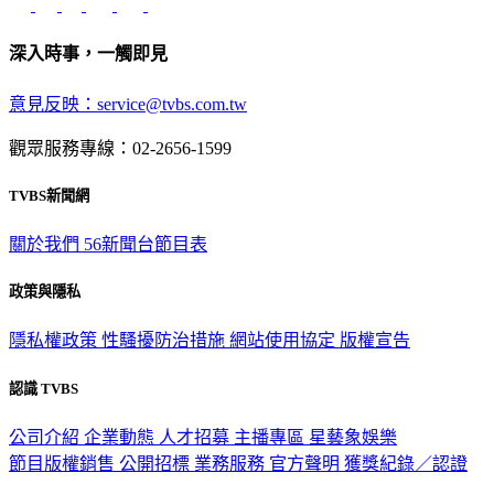
深入時事，一觸即見
意見反映：service@tvbs.com.tw
觀眾服務專線：02-2656-1599
TVBS新聞網
關於我們
56新聞台節目表
政策與隱私
隱私權政策
性騷擾防治措施
網站使用協定
版權宣告
認識 TVBS
公司介紹
企業動態
人才招募
主播專區
星藝象娛樂
節目版權銷售
公開招標
業務服務
官方聲明
獲獎紀錄／認證