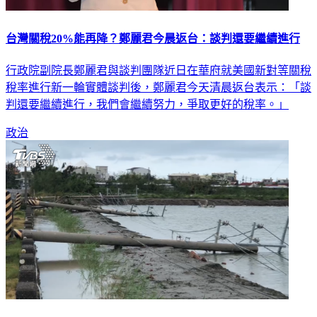
台灣關稅20%能再降？鄭麗君今晨返台：談判還要繼續進行
行政院副院長鄭麗君與談判團隊近日在華府就美國新對等關稅
稅率進行新一輪實體談判後，鄭麗君今天清晨返台表示：「談
判還要繼續進行，我們會繼續努力，爭取更好的稅率。」
政治