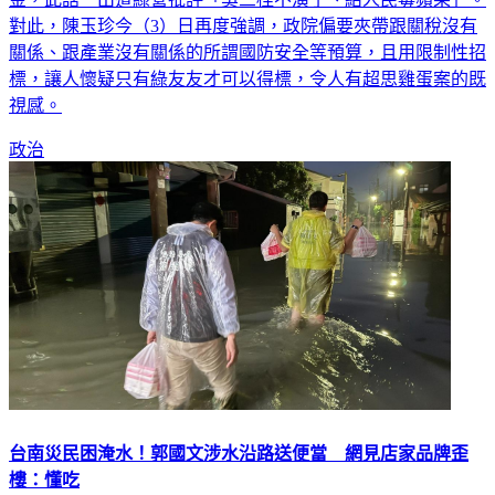
對此，陳玉珍今（3）日再度強調，政院偏要夾帶跟關稅沒有
關係、跟產業沒有關係的所謂國防安全等預算，且用限制性招
標，讓人懷疑只有綠友友才可以得標，令人有超思雞蛋案的既
視感。
政治
台南災民困淹水！郭國文涉水沿路送便當 網見店家品牌歪
樓：懂吃