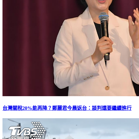
台灣關稅20%能再降？鄭麗君今晨返台：談判還要繼續進行