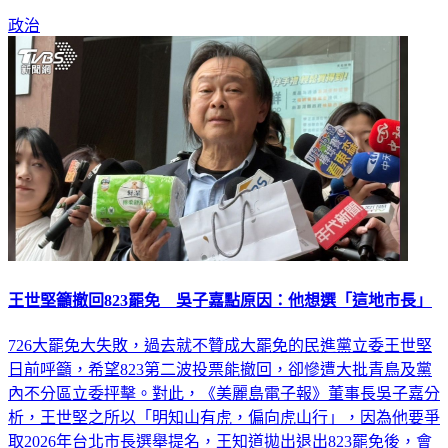
政治
王世堅籲撤回823罷免 吳子嘉點原因：他想選「這地市長」
726大罷免大失敗，過去就不贊成大罷免的民進黨立委王世堅
日前呼籲，希望823第二波投票能撤回，卻慘遭大批青鳥及黨
內不分區立委抨擊。對此，《美麗島電子報》董事長吳子嘉分
析，王世堅之所以「明知山有虎，偏向虎山行」，因為他要爭
取2026年台北市長選舉提名，王知道拋出退出823罷免後，會