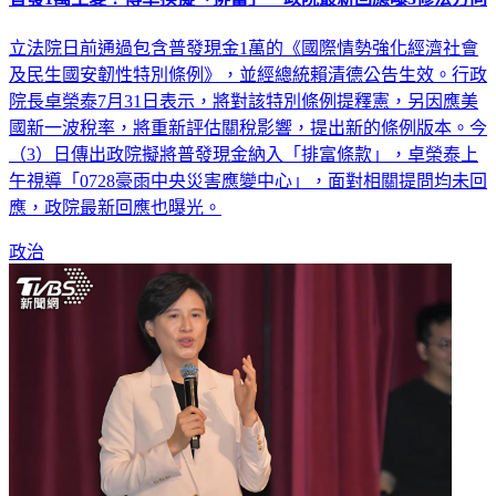
立法院日前通過包含普發現金1萬的《國際情勢強化經濟社會
及民生國安韌性特別條例》，並經總統賴清德公告生效。行政
院長卓榮泰7月31日表示，將對該特別條例提釋憲，另因應美
國新一波稅率，將重新評估關稅影響，提出新的條例版本。今
（3）日傳出政院擬將普發現金納入「排富條款」，卓榮泰上
午視導「0728豪雨中央災害應變中心」，面對相關提問均未回
應，政院最新回應也曝光。
政治