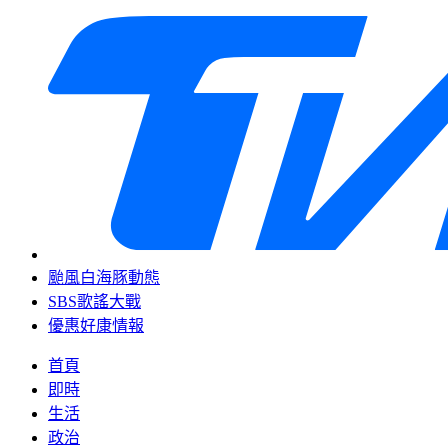
颱風白海豚動態
SBS歌謠大戰
優惠好康情報
首頁
即時
生活
政治