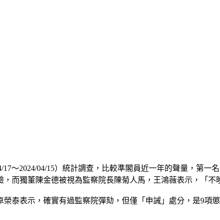
4/17～2024/04/15）統計調查，比較準閣員近一年的聲量，第
驗，而獨董陳金德被視為監察院長陳菊人馬，王鴻薇表示，「不
卓榮泰表示，確實有過監察院彈劾，但僅「申誡」處分，是9項