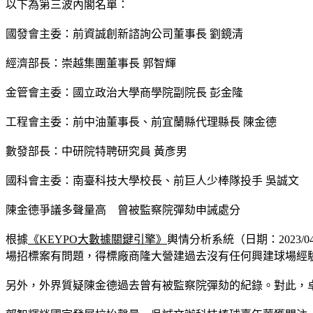
以下為第三波內閣名單：
國發會主委：前資誠創新諮詢公司董事長 劉鏡清
經濟部長：崇越集團董事長 郭智輝
金管會主委：國立政治大學商學院副院長 彭金隆
工程會主委：前中油董事長、前宜蘭縣代理縣長 陳金德
數發部長：中研院特聘研究員 黃彥男
國科會主委：南臺科技大學校長、前巨人少棒隊投手 吳誠文
陳金德爭議多聲量高　曾被監察院彈劾申誡處分
根據
《KEYPO大數據關鍵引擎》
輿情分析系統（日期：2023/0
場招標案有問題，得標廠商隆大營建過去沒有任何興建球場經
另外，外界質疑陳金德過去曾有被監察院彈劾的紀錄。對此，