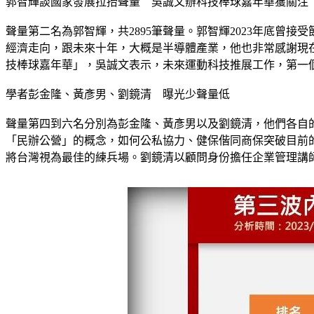
郭智輝談國家發展拉抬聲量　吳誠文辦科技棒球嘉年華獲關注
聲量第二名為郭智輝，共2895筆聲量。郭智輝2023年底
經濟走向，跟未來十年，大概是半導體產業，他也非常感謝現在的
技棒球嘉年華」，吳誠文表示，未來運動科技推展工作，第一
學者彭金隆、黃彥男、劉鏡清　曝光少聲量低
聲量第四到六名分別為彭金隆、黃彥男以及劉鏡清，他們各自的
「民辦公營」的概念，如何公私協力、健保偕同商保突破目前
將台灣視為最佳的練兵場。劉鏡清以顧問身份擔任企業管理講