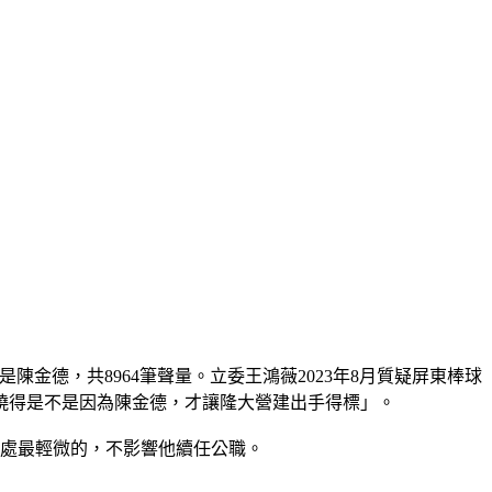
一名是陳金德，共8964筆聲量。立委王鴻薇2023年8月質疑屏東棒球
曉得是不是因為陳金德，才讓隆大營建出手得標」。
懲處最輕微的，不影響他續任公職。