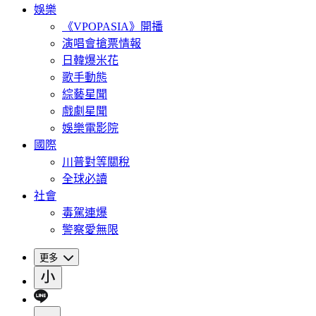
娛樂
《VPOPASIA》開播
演唱會搶票情報
日韓爆米花
歌手動態
綜藝星聞
戲劇星聞
娛樂電影院
國際
川普對等關稅
全球必讀
社會
毒駕連爆
警察愛無限
更多