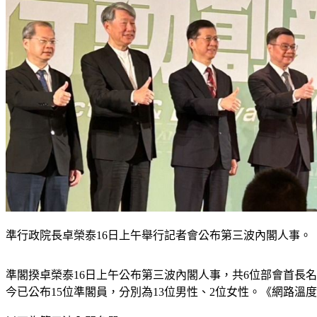
準行政院長卓榮泰16日上午舉行記者會公布第三波內閣人事。
準閣揆卓榮泰16日上午公布第三波內閣人事，共6位部會首長
今已公布15位準閣員，分別為13位男性、2位女性。《網路溫度計