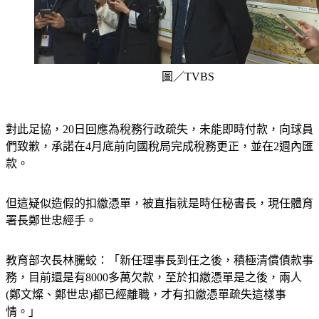
圖／TVBS
對此足協，20日回應為稅務行政疏失，未能即時付款，向球員
們致歉，承諾在4月底前向國稅局完成稅務更正，並在2週內匯
款。
但這疑似造假的扣繳憑單，被直指就是時任秘書長，現任體育
署長鄭世忠經手。
教育部次長林騰蛟：「新任理事長到任之後，積極清償債款事
務，目前還是有8000多萬欠款，至於扣繳憑單是之後，兩人
(鄭文燦、鄭世忠)都已經離職，才有扣繳憑單疏失這樣事