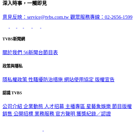
深入時事，一觸即見
意見反映：service@tvbs.com.tw
觀眾服務專線：02-2656-1599
TVBS新聞網
關於我們
56新聞台節目表
政策與隱私
隱私權政策
性騷擾防治措施
網站使用協定
版權宣告
認識 TVBS
公司介紹
企業動態
人才招募
主播專區
星藝象娛樂
節目版權
銷售
公開招標
業務服務
官方聲明
獲獎紀錄／認證