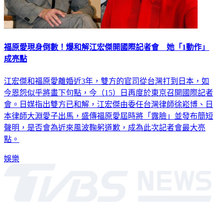
福原愛現身倒數！爆和解江宏傑開國際記者會 她「1動作」
成亮點
江宏傑和福原愛離婚近3年，雙方的官司從台灣打到日本，如
今恩怨似乎將畫下句點，今（15）日再度於東京召開國際記者
會。日媒指出雙方已和解，江宏傑由委任台灣律師徐崧博、日
本律師大淵愛子出馬，盛傳福原愛屆時將「露臉」並發布簡短
聲明，是否會為近來風波鞠躬道歉，成為此次記者會最大亮
點。
娛樂