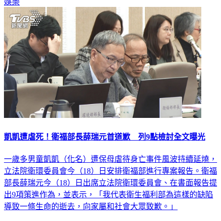
娛樂
凱凱遭虐死！衛福部長薛瑞元首道歉 列9點檢討全文曝光
一歲多男童凱凱（化名）遭保母虐待身亡事件風波持續延燒，
立法院衛環委員會今（18）日安排衛福部進行專案報告。衛福
部長薛瑞元今（18）日出席立法院衛環委員會、在書面報告提
出9項策進作為，並表示，「我代表衛生福利部為這樣的缺陷
導致一條生命的逝去，向家屬和社會大眾致歉。」