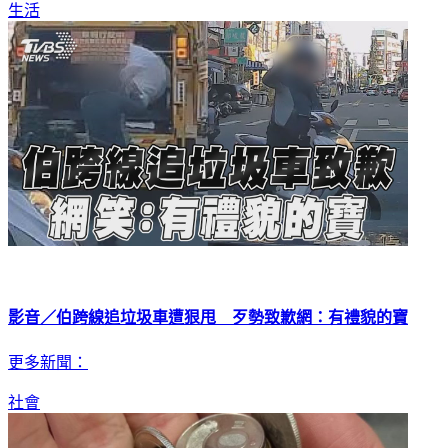
生活
影音／伯跨線追垃圾車遭狠甩 歹勢致歉網：有禮貌的寶
更多新聞：
社會