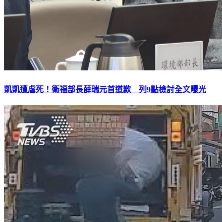
凱凱遭虐死！衛福部長薛瑞元首道歉 列9點檢討全文曝光