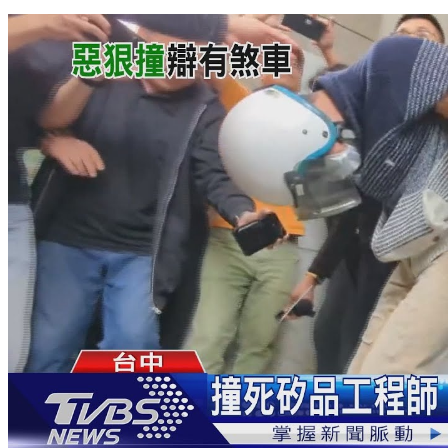
惹上大麻煩！Peeta葛格疑染毒首發聲 125字道歉洩心聲