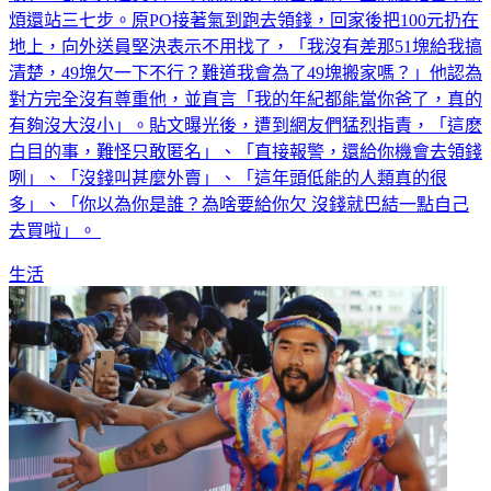
收」，卻遭外送員以「不能賒帳」為由拒絕，且態度相當不耐
煩還站三七步。原PO接著氣到跑去領錢，回家後把100元扔在
地上，向外送員堅決表示不用找了，「我沒有差那51塊給我搞
清楚，49塊欠一下不行？難道我會為了49塊搬家嗎？」他認為
對方完全沒有尊重他，並直言「我的年紀都能當你爸了，真的
有夠沒大沒小」。貼文曝光後，遭到網友們猛烈指責，「這麽
白目的事，難怪只敢匿名」、「直接報警，還給你機會去領錢
咧」、「沒錢叫甚麼外賣」、「這年頭低能的人類真的很
多」、「你以為你是誰？為啥要給你欠 沒錢就巴結一點自己
去買啦」。
生活