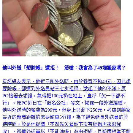
他叫外送「想賒帳」遭拒！ 怒嗆：我會為了49塊搬家嗎？
有名網友表示，他近日叫外送時，由於餐費不夠49元，因此想
要賒帳，卻遭到外送員站三七步拒絕，激起了他的不滿。原
PO接著去領錢，氣得把100元扔在地上，直呼「欠一下都不
行」。原PO近日在「匿名公社」發文，揭露一段外送經驗，
他叫外送時的餐費為299元，但身上只剩下250元，考慮到離家
最近的超商距離約需要騎車5分鐘，為了避免延長外送員的等
待時間，於是他提議「不然先欠著你下次有經過再來跟我