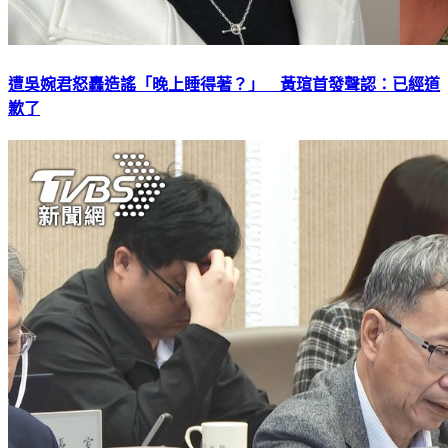
遭吳婉君怒轟造謠「晚上睡得著？」 黃瑄首發聲認：已經道
歉了