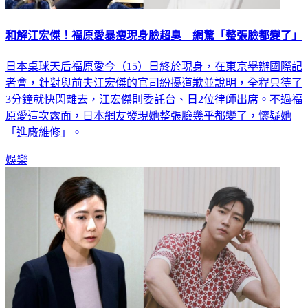
和解江宏傑！福原愛暴瘦現身臉超臭 網驚「整張臉都變了」
日本桌球天后福原愛今（15）日終於現身，在東京舉辦國際記
者會，針對與前夫江宏傑的官司紛擾道歉並說明，全程只待了
3分鐘就快閃離去，江宏傑則委託台、日2位律師出席。不過福
原愛這次露面，日本網友發現她整張臉幾乎都變了，懷疑她
「進廠維修」。
娛樂