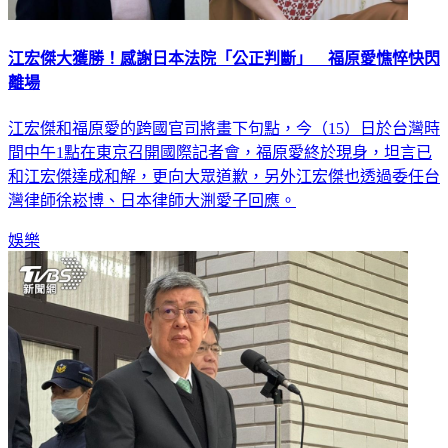
江宏傑大獲勝！感謝日本法院「公正判斷」 福原愛憔悴快閃
離場
江宏傑和福原愛的跨國官司將畫下句點，今（15）日於台灣時
間中午1點在東京召開國際記者會，福原愛終於現身，坦言已
和江宏傑達成和解，更向大眾道歉，另外江宏傑也透過委任台
灣律師徐崧博、日本律師大渆愛子回應。
娛樂