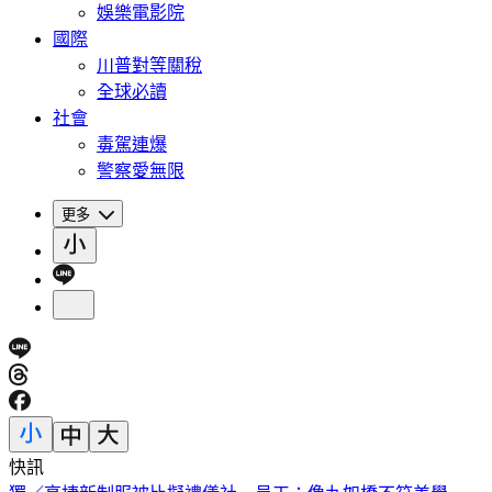
娛樂電影院
國際
川普對等關稅
全球必讀
社會
毒駕連爆
警察愛無限
更多
快訊