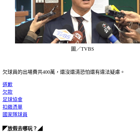
圖／TVBS
欠球員的出場費共400萬，還沒還清恐怕還有違法疑慮。
道歉
欠款
足球協會
扣繳憑單
國家隊球員
◤放假去哪玩？◢