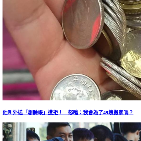
他叫外送「想賒帳」遭拒！ 怒嗆：我會為了49塊搬家嗎？