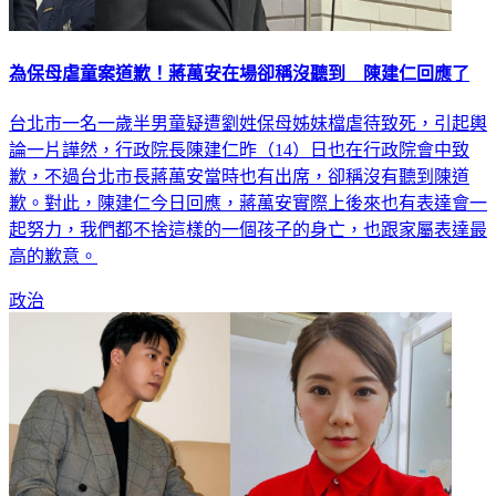
為保母虐童案道歉！蔣萬安在場卻稱沒聽到 陳建仁回應了
台北市一名一歲半男童疑遭劉姓保母姊妹檔虐待致死，引起輿
論一片譁然，行政院長陳建仁昨（14）日也在行政院會中致
歉，不過台北市長蔣萬安當時也有出席，卻稱沒有聽到陳道
歉。對此，陳建仁今日回應，蔣萬安實際上後來也有表達會一
起努力，我們都不捨這樣的一個孩子的身亡，也跟家屬表達最
高的歉意。
政治