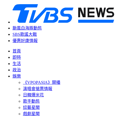
颱風白海豚動態
SBS歌謠大戰
優惠好康情報
首頁
即時
生活
政治
娛樂
《VPOPASIA》開播
演唱會搶票情報
日韓爆米花
歌手動態
綜藝星聞
戲劇星聞