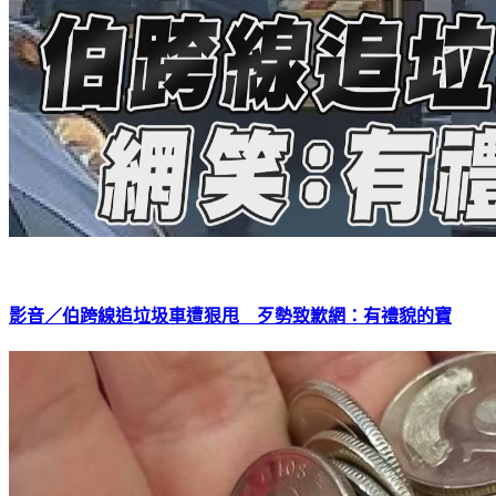
影音／伯跨線追垃圾車遭狠甩 歹勢致歉網：有禮貌的寶