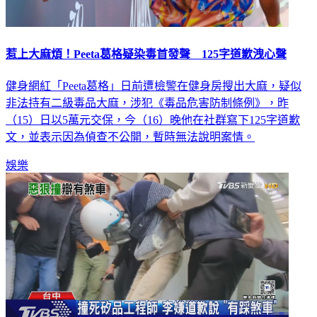
惹上大麻煩！Peeta葛格疑染毒首發聲 125字道歉洩心聲
健身網紅「Peeta葛格」日前遭檢警在健身房搜出大麻，疑似
非法持有二級毒品大麻，涉犯《毒品危害防制條例》，昨
（15）日以5萬元交保，今（16）晚他在社群寫下125字道歉
文，並表示因為偵查不公開，暫時無法說明案情。
娛樂