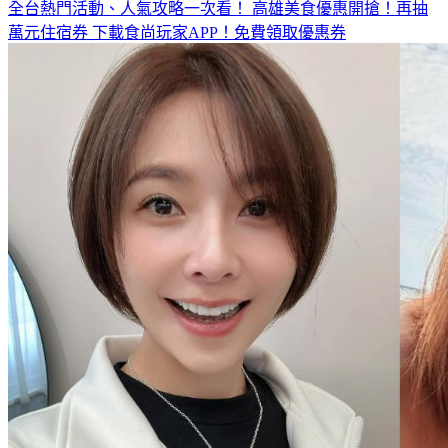
全台熱門活動、人氣攻略一次看！
高雄美食優惠開搶！再抽
萬元住宿券
下載食尚玩家APP！免費領取優惠券