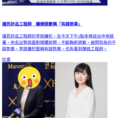
撞死矽品工程師 嫌頻道歉稱「有踩煞車」
撞死矽品工程師的李姓嫌犯，在今天下午2點多移送台中地檢
署，他走出警局面對媒體追問，不斷鞠躬道歉，被問到為何不
踩煞車，李姓嫌犯堅稱有踩煞車，也有看到陳姓工程師。
社會