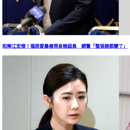
和解江宏傑！福原愛暴瘦現身臉超臭 網驚「整張臉都變了」