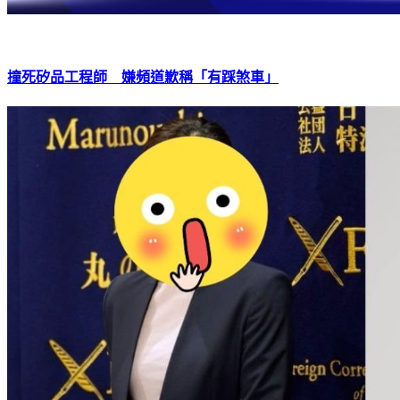
撞死矽品工程師 嫌頻道歉稱「有踩煞車」