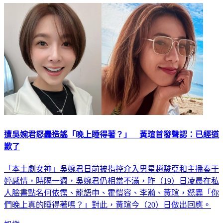
遭吳婉君怒轟造謠「晚上睡得著？」 黃瑄首發聲認：已經道
歉了
「本土劇女神」吳婉君日前被指控介入男星趙駿亞和主播秦于
婷感情，時隔一週，吳婉君仍相當不滿，昨（19）日凌晨在私
人臉書點名何依霈、龍語申、霍愷容、李瀚、黃瑄，怒轟「你
們晚上真的睡得著嗎？」對此，黃瑄今（20）日做出回應。