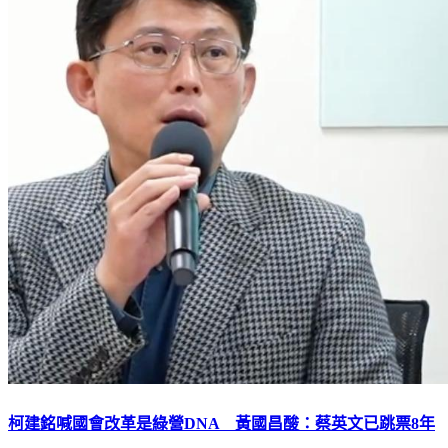
柯建銘喊國會改革是綠營DNA 黃國昌酸：蔡英文已跳票8年