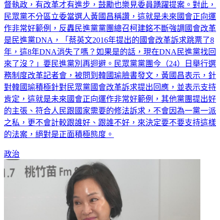
督執政，有改革才有進步，鼓勵也樂見委員踴躍提案。對此，
民眾黨不分區立委當選人黃國昌稱讚，這就是未來國會正向運
作非常好範例，反轟民進黨黨團總召柯建銘不斷強調國會改革
是民進黨DNA，「蔡英文2016年提出的國會改革訴求跳票了8
年，這8年DNA消失了嗎？如果是的話，現在DNA民進黨找回
來了沒？」要民進黨別再迴避。民眾黨黨團今（24）日舉行選
務制度改革記者會，被問到韓國瑜臉書發文，黃國昌表示，針
對韓國瑜積極針對民眾黨國會改革訴求提出回應，並表示支持
肯定，這就是未來國會正向運作非常好範例，其他黨團提出好
的主張、符合人民跟國家需要的修法訴求，不會因為一黨一派
之私，更不會計較跟誰好、跟誰不好，來決定要不要支持這樣
的法案，絕對是正面積極態度。
政治