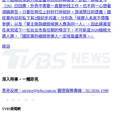
（26）日回應，外界不需要一直替他找工作，也不用一心想著
鴻鵠將至，只要在崗位上好好打拚就好。游淑慧日前透露，國
民黨內目前私下有2個初步共識，分別為「候選人未來不帶職
參選」以及「黨主席與總統候選人應為同一人」，因此蔣萬安
在未完成下一任台北市長任期的情況下，不可能是2028總統大
選人選，「國民黨的總統參選人一定就是盧秀燕。」
政治
深入時事，一觸即見
意見反映：service@tvbs.com.tw
觀眾服務專線：02-2656-1599
TVBS新聞網