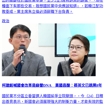
出的關鍵在於國民黨本身，至少2至3席有跑票的跡象，「現在
檯面下有那些交易，我想國民黨中央應該知道」，若韓江配功
敗垂成，黨主席朱立倫必須辭職下台負責。
政治
柯建銘喊國會改革是綠營DNA 黃國昌酸：蔡英文已跳票8年
國民黨不分區立委當選人韓國瑜爭立院龍頭，，今（24）日釋
出善意表示，新國會必須展現強大的制衡力量，才能有效的監