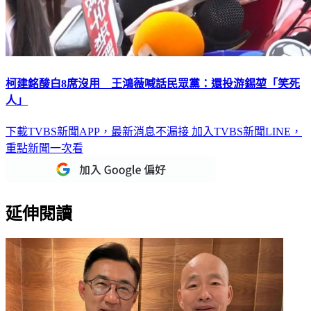
柯建銘酸白8席沒用 王鴻薇喊話民眾黨：還投游錫堃「笑死
人」
下載TVBS新聞APP，最新消息不漏接
加入TVBS新聞LINE，
重點新聞一次看
延伸閱讀