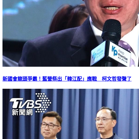
新國會龍頭爭霸！藍營祭出「韓江配」應戰 柯文哲發聲了