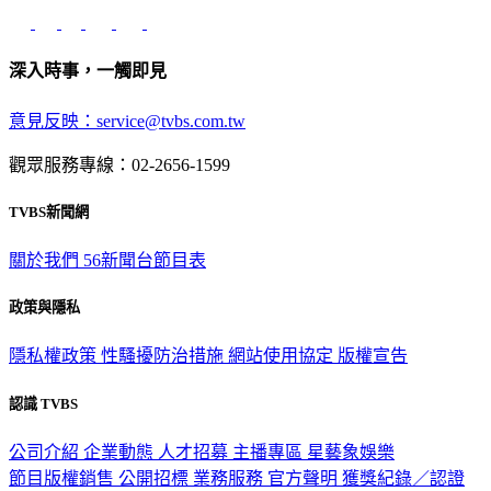
深入時事，一觸即見
意見反映：service@tvbs.com.tw
觀眾服務專線：02-2656-1599
TVBS新聞網
關於我們
56新聞台節目表
政策與隱私
隱私權政策
性騷擾防治措施
網站使用協定
版權宣告
認識 TVBS
公司介紹
企業動態
人才招募
主播專區
星藝象娛樂
節目版權銷售
公開招標
業務服務
官方聲明
獲獎紀錄／認證