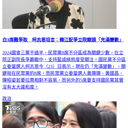
白3席難爭取 柯志恩坦言：韓江配爭立院龍頭「充滿變數」
2024國會三黨不過半，民眾黨8席不分區成為關鍵少數，在立
院正副院長爭霸戰中，支持藍或綠態度受關注。國民黨不分區
立委當選人柯志恩今（23）日表示，現在仍「充滿變數」，關
鍵就在民眾黨的8席，而民眾黨立委當選人黃珊珊、黃國昌、
陳昭姿若要拉票相對不容易，而另外的5席要支持國民黨其實
沒有太大違和度。
政治