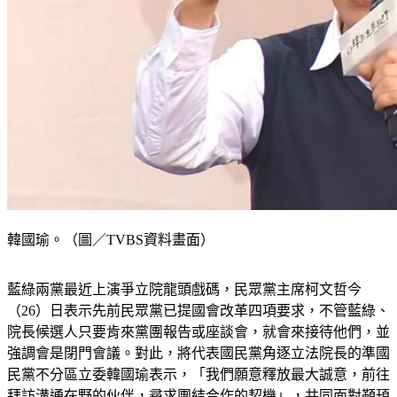
韓國瑜。（圖／TVBS資料畫面）
藍綠兩黨最近上演爭立院龍頭戲碼，民眾黨主席柯文哲今
（26）日表示先前民眾黨已提國會改革四項要求，不管藍綠、
院長候選人只要肯來黨團報告或座談會，就會來接待他們，並
強調會是閉門會議。對此，將代表國民黨角逐立法院長的準國
民黨不分區立委韓國瑜表示，「我們願意釋放最大誠意，前往
拜訪溝通在野的伙伴，尋求團結合作的契機」，共同面對顢頇