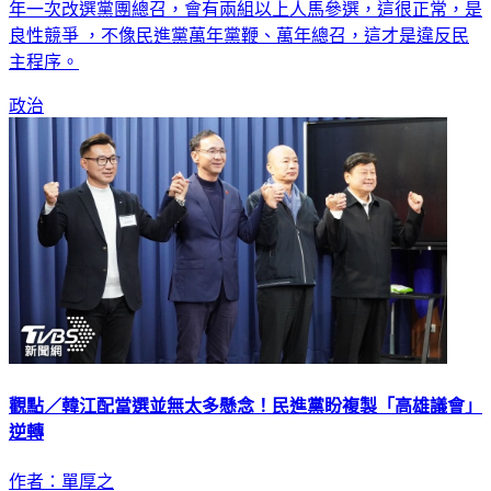
年一次改選黨團總召，會有兩組以上人馬參選，這很正常，是
良性競爭 ，不像民進黨萬年黨鞭、萬年總召，這才是違反民
主程序。
政治
觀點／韓江配當選並無太多懸念！民進黨盼複製「高雄議會」
逆轉
作者：單厚之