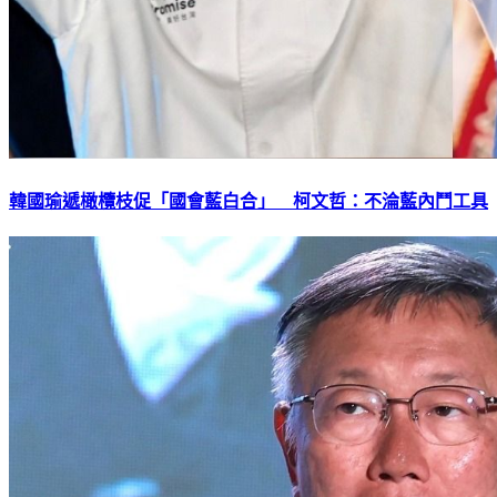
韓國瑜遞橄欖枝促「國會藍白合」 柯文哲：不淪藍內鬥工具