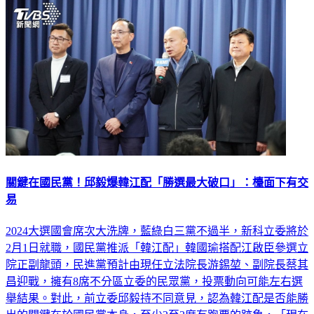
關鍵在國民黨！邱毅爆韓江配「勝選最大破口」：檯面下有交
易
2024大選國會席次大洗牌，藍綠白三黨不過半，新科立委將於
2月1日就職，國民黨推派「韓江配」韓國瑜搭配江啟臣參選立
院正副龍頭，民進黨預計由現任立法院長游錫堃、副院長蔡其
昌迎戰，擁有8席不分區立委的民眾黨，投票動向可能左右選
舉結果。對此，前立委邱毅持不同意見，認為韓江配是否能勝