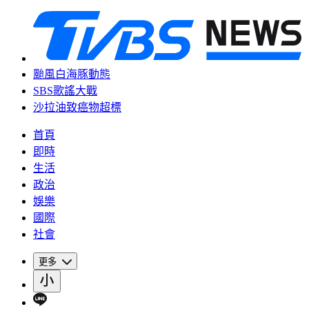
颱風白海豚動態
SBS歌謠大戰
沙拉油致癌物超標
首頁
即時
生活
政治
娛樂
國際
社會
更多