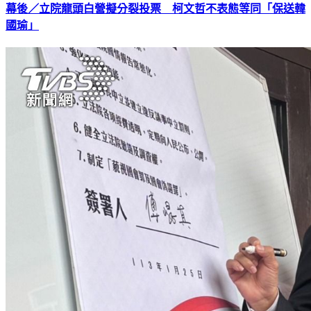
幕後／立院龍頭白營擬分裂投票 柯文哲不表態等同「保送韓
國瑜」