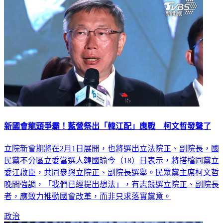
新國會龍頭爭霸！藍營祭出「韓江配」應戰 柯文哲發聲了
立院新會期將在2月1日展開，也將選出立法院正、副院長，國
民黨不分區立委當選人韓國瑜今（18）日表示，將搭檔同黨立
委江啟臣，共同參與立院正、副院長選舉。民眾黨主席柯文哲
晚間強調，「我們已經提出想法」，有志競選立院正、副院長
者，應致力推動國會改革，而非只求落實黨意。
政治