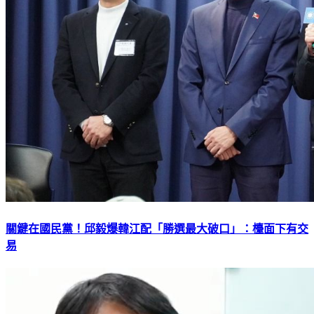
關鍵在國民黨！邱毅爆韓江配「勝選最大破口」：檯面下有交
易