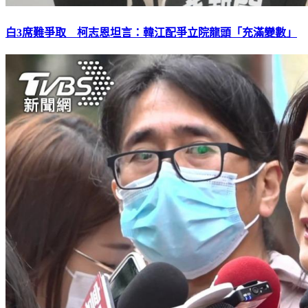
白3席難爭取 柯志恩坦言：韓江配爭立院龍頭「充滿變數」