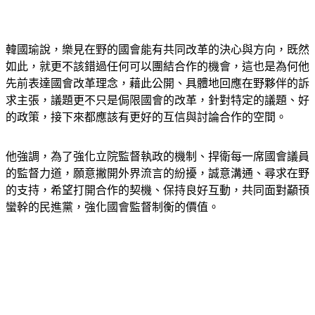
韓國瑜說，樂見在野的國會能有共同改革的決心與方向，既然
如此，就更不該錯過任何可以團結合作的機會，這也是為何他
先前表達國會改革理念，藉此公開、具體地回應在野夥伴的訴
求主張，議題更不只是侷限國會的改革，針對特定的議題、好
的政策，接下來都應該有更好的互信與討論合作的空間。
他強調，為了強化立院監督執政的機制、捍衛每一席國會議員
的監督力道，願意撇開外界流言的紛擾，誠意溝通、尋求在野
的支持，希望打開合作的契機、保持良好互動，共同面對顢頇
蠻幹的民進黨，強化國會監督制衡的價值。