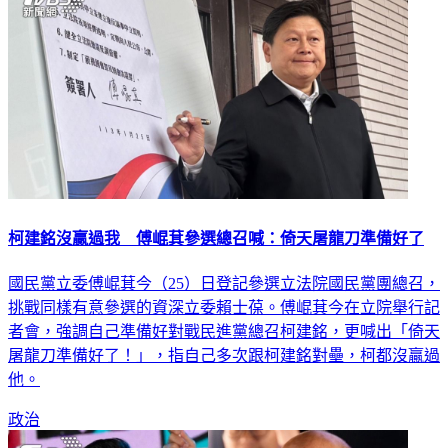
柯建銘沒贏過我 傅崐萁參選總召喊：倚天屠龍刀準備好了
國民黨立委傅崐萁今（25）日登記參選立法院國民黨團總召，
挑戰同樣有意參選的資深立委賴士葆。傅崐萁今在立院舉行記
者會，強調自己準備好對戰民進黨總召柯建銘，更喊出「倚天
屠龍刀準備好了！」，指自己多次跟柯建銘對壘，柯都沒贏過
他。
政治