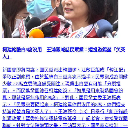
柯建銘酸白8席沒用 王鴻薇喊話民眾黨：還投游錫堃「笑死
人」
新國會即將開議，國民黨派出韓國瑜、江啟臣組成「韓江配」
爭取正副龍頭，由於藍綠白三黨席次不過半，民眾黨成為關鍵
少數，8席立委態度備受關注，現傳出白營有可能「分裂投
票」。而民進黨團總召柯建銘說，「如果是用來製造國會紛
亂，那就是毫無作用的8席」。對此，國民黨立委王鴻薇表
示，「民眾黨要硬起來，柯建銘罵你們沒用的8席，你們還支
持游錫堃真是笑死人了」。王鴻薇今（23）日舉行「糾正錯誤
能源政策！藍委推修法讓核電廠延役！」記者會，並接受媒體
聯訪。針對立法院龍頭之爭，王鴻薇表示，國民黨有機制，一