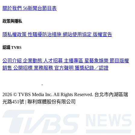
關於我們
56新聞台節目表
政策與隱私
隱私權政策
性騷擾防治措施
網站使用協定
版權宣告
認識 TVBS
公司介紹
企業動態
人才招募
主播專區
星藝象娛樂
節目版權
銷售
公開招標
業務服務
官方聲明
獲獎紀錄／認證
2026 © TVBS Media Inc. All Rights Reserved. 台北市內湖區瑞
光路451號 | 聯利媒體股份有限公司