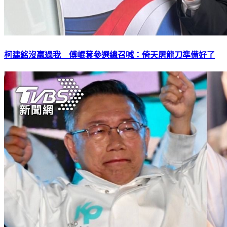
柯建銘沒贏過我 傅崐萁參選總召喊：倚天屠龍刀準備好了