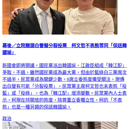
幕後／立院龍頭白營擬分裂投票 柯文哲不表態等同「保送韓
國瑜」
新國會即將開議，國民黨派出韓國瑜、江啟臣組成「韓江配」
爭取，不過，雖然國民黨成為最大黨，但由於藍綠白三黨席次
不過半，民眾黨成為關鍵少數，8席立委態度備受關注，現傳
出白營有可能「分裂投票」，民眾黨主席柯文哲也未表態「投
藍」或「投綠」，也為「韓江配」增添變數。民眾黨內人士表
示，柯現在持開放的態度，除尊重立委獨立性，柯的「不表
態」也是一種另類的保送韓國瑜。
政治