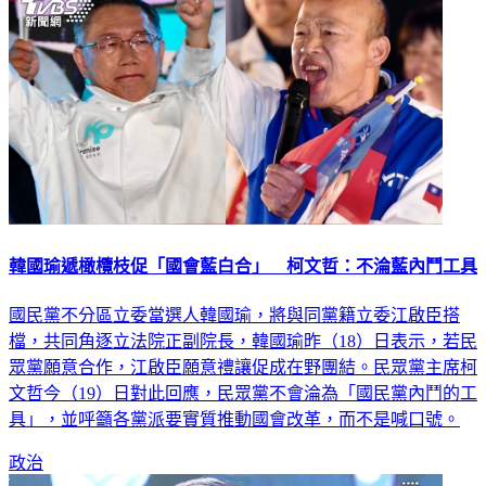
韓國瑜遞橄欖枝促「國會藍白合」 柯文哲：不淪藍內鬥工具
國民黨不分區立委當選人韓國瑜，將與同黨籍立委江啟臣搭
檔，共同角逐立法院正副院長，韓國瑜昨（18）日表示，若民
眾黨願意合作，江啟臣願意禮讓促成在野團結。民眾黨主席柯
文哲今（19）日對此回應，民眾黨不會淪為「國民黨內鬥的工
具」，並呼籲各黨派要實質推動國會改革，而不是喊口號。
政治