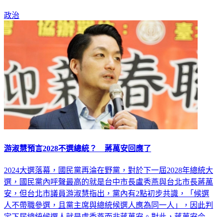
政治
游淑慧預言2028不選總統？ 蔣萬安回應了
2024大選落幕，國民黨再淪在野黨，對於下一屆2028年總統大
選，國民黨內呼聲最高的就是台中市長盧秀燕與台北市長蔣萬
安，但台北市議員游淑慧指出，黨內有2點初步共識，「候選
人不帶職參選，且黨主席與總統候選人應為同一人」，因此判
定下屆總統候選人就是盧秀燕而非蔣萬安。對此，蔣萬安今