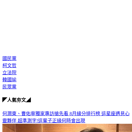
國民黨
柯文哲
立法院
韓國瑜
民眾黨
◤人氣夯文◢
何潤東、曹佑寧獨家專訪搶先看
8月緣分排行榜 這星座遇見心
靈夥伴
超準測字!這輩子正緣何時會出現