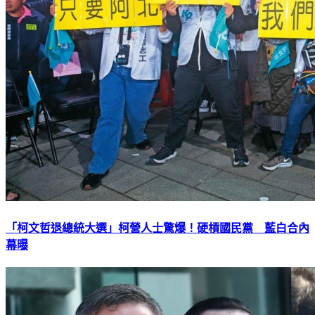
「柯文哲退總統大選」柯營人士驚爆！硬槓國民黨 藍白合內
幕曝