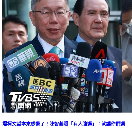
爆柯文哲本來想退了！陳智菡曝「有人強逼」：就讓你們選