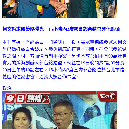
柯文哲求勝策略曝光 15小時內2度密會郭台銘只差他點頭
本刊掌握，歷經藍白「鬥民調」一役，民眾黨總統參選人柯文
哲已做好藍白合破局、參選到底的打算，同時，在登記參選倒
數之際，柯一方面備有副手腹案，另也不放棄招手有90萬連署
實力的鴻海創辦人郭台銘結盟，柯並在19日晚間約7點09分及
20日上午約10點左右，15小時內2度直奔郭台銘位於台北市信
義區的住家密會，洽談大選合作事宜。
政治