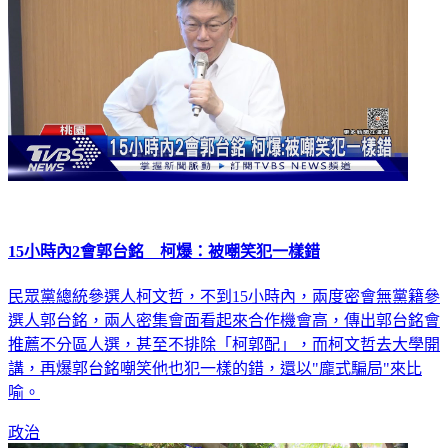
15小時內2會郭台銘 柯爆：被嘲笑犯一樣錯
民眾黨總統參選人柯文哲，不到15小時內，兩度密會無黨籍參
選人郭台銘，兩人密集會面看起來合作機會高，傳出郭台銘會
推薦不分區人選，甚至不排除「柯郭配」，而柯文哲去大學開
講，再爆郭台銘嘲笑他也犯一樣的錯，還以"龐式騙局"來比
喻。
政治