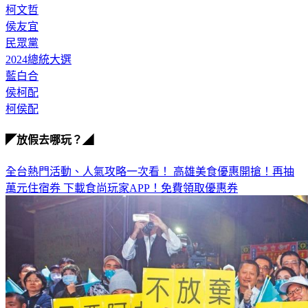
柯文哲
侯友宜
民眾黨
2024總統大選
藍白合
侯柯配
柯侯配
◤放假去哪玩？◢
全台熱門活動、人氣攻略一次看！
高雄美食優惠開搶！再抽
萬元住宿券
下載食尚玩家APP！免費領取優惠券