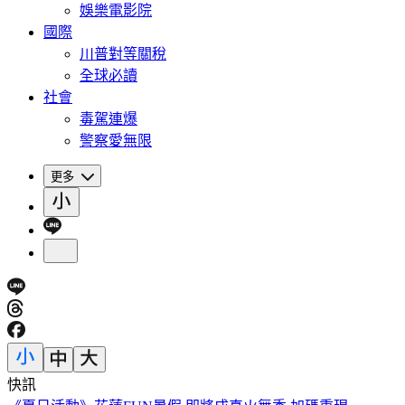
娛樂電影院
國際
川普對等關稅
全球必讀
社會
毒駕連爆
警察愛無限
更多
快訊