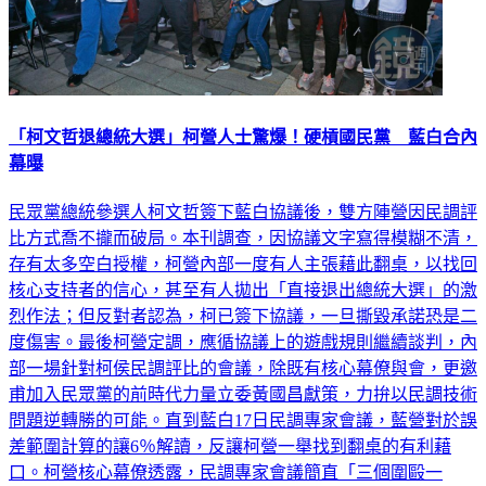
「柯文哲退總統大選」柯營人士驚爆！硬槓國民黨 藍白合內
幕曝
民眾黨總統參選人柯文哲簽下藍白協議後，雙方陣營因民調評
比方式喬不攏而破局。本刊調查，因協議文字寫得模糊不清，
存有太多空白授權，柯營內部一度有人主張藉此翻桌，以找回
核心支持者的信心，甚至有人拋出「直接退出總統大選」的激
烈作法；但反對者認為，柯已簽下協議，一旦撕毀承諾恐是二
度傷害。最後柯營定調，應循協議上的遊戲規則繼續談判，內
部一場針對柯侯民調評比的會議，除既有核心幕僚與會，更邀
甫加入民眾黨的前時代力量立委黃國昌獻策，力拚以民調技術
問題逆轉勝的可能。直到藍白17日民調專家會議，藍營對於誤
差範圍計算的讓6％解讀，反讓柯營一舉找到翻桌的有利藉
口。柯營核心幕僚透露，民調專家會議簡直「三個圍毆一