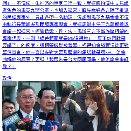
個」，不僅侯、朱推派的專家口徑一致，就連應扮演中立見證
者角色的馬英九辦公室，也加入逼宮，原先說好各方除了推派
的民調專家外，只能各帶一名助理，沒想到馬英九基金會不僅
由執行長蕭旭岑及民調專家與會，就連馬辦主任王光慈都參與
會議一起逼宮。柯營透露，侯、朱、馬辦三方不斷施壓柯營的
專家代表，一副「誤差範圍就是6%沒得說」「反正你們就是
要讓了」的態度，讓柯營感覺被羞辱，柯得知會議實況後更對
幕僚直言，他一直以來對大眾及藍營的承諾就是讓3%，怎會
曲解他的原意？更稱「我跟朱是台大同屆同學，他怎麼會來誆
我？」
政治