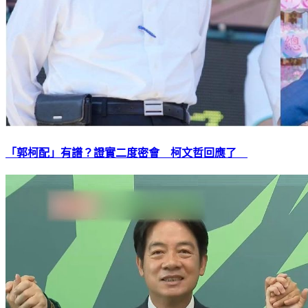
「郭柯配」有譜？證實二度密會 柯文哲回應了