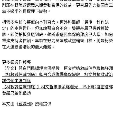
削弱在野陣營選戰末期發動棄保的效益，更替原先力拚國會三
黨不過半的目標埋下變數。
柯營多名核心幕僚向本刊直言，柯外科醫師「最後一秒作決
定」的本性難料，但無論藍白合不合，雙邊基層已幾近撕破
臉，即便拍板參選到底，想訴求選民棄保的難度已大增，如何
重建支持者信賴、率領在野力量達成政黨輪替目標，將是柯營
在大選最後階段的最大難題。
更多鏡週刊報導
【全文】藍白鬥民調埋棄保變數　柯文哲搶救誠信危機挽狂瀾
【柯救誠信戰到底】藍白合成仇爆棄保變數　柯文哲搶救政治
誠信傾向選到底
【柯救誠信戰到底1】柯文哲求勝策略曝光　15小時2度密會郭
台銘只差他點頭
本文由《
鏡週刊
》授權提供