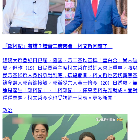
「郭柯配」有譜？證實二度密會 柯文哲回應了
總統大選登記日已屆，雖國、眾二黨均宣稱「藍白合」尚未破
局，但昨（19）日民眾黨主席柯文哲在誓師大會上重申，將以
民眾黨候選人身份參戰到底；這段期間，柯文哲也密切與無黨
籍參選人郭台銘接觸，郭辦發言人黃士修今（20）日透露，無
論是產生「郭柯配」、「柯郭配」，僅只要柯點頭就成。面對
種種問題，柯文哲今晚也受訪逐一回應。更多新聞：
政治