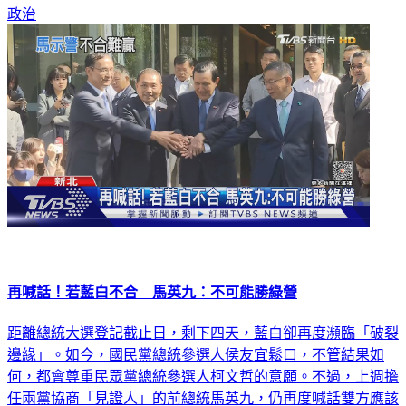
政治
再喊話！若藍白不合 馬英九：不可能勝綠營
距離總統大選登記截止日，剩下四天，藍白卻再度瀕臨「破裂
邊緣」。如今，國民黨總統參選人侯友宜鬆口，不管結果如
何，都會尊重民眾黨總統參選人柯文哲的意願。不過，上週擔
任兩黨協商「見證人」的前總統馬英九，仍再度喊話雙方應該