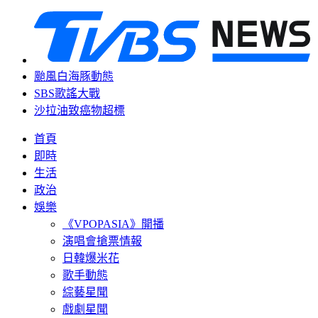
颱風白海豚動態
SBS歌謠大戰
沙拉油致癌物超標
首頁
即時
生活
政治
娛樂
《VPOPASIA》開播
演唱會搶票情報
日韓爆米花
歌手動態
綜藝星聞
戲劇星聞