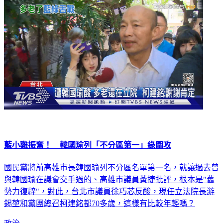
藍小雞振奮！ 韓國瑜列「不分區第一」綠圍攻
國民黨將前高雄市長韓國瑜列不分區名單第一名，就讓過去曾
與韓國瑜在議會交手過的、高雄市議員黃捷批評，根本是"舊
勢力復辟"，對此，台北市議員徐巧芯反酸，現任立法院長游
錫堃和黨團總召柯建銘都70多歲，這樣有比較年輕嗎？