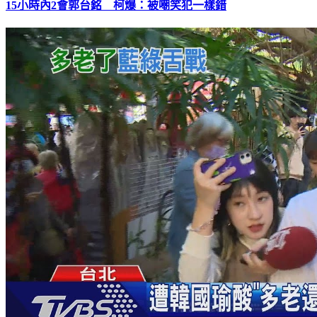
15小時內2會郭台銘 柯爆：被嘲笑犯一樣錯