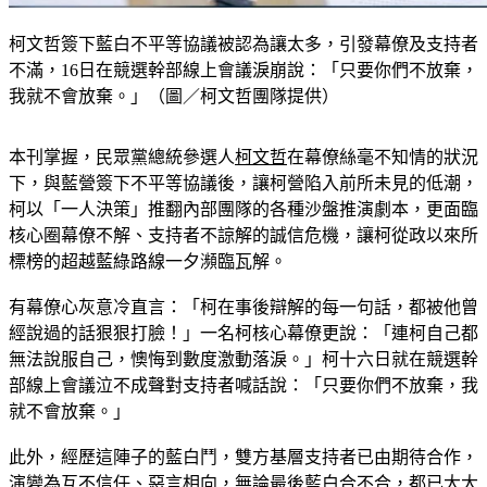
柯文哲簽下藍白不平等協議被認為讓太多，引發幕僚及支持者
不滿，16日在競選幹部線上會議淚崩說：「只要你們不放棄，
我就不會放棄。」（圖／柯文哲團隊提供）
本刊掌握，民眾黨總統參選人
柯文哲
在幕僚絲毫不知情的狀況
下，與藍營簽下不平等協議後，讓柯營陷入前所未見的低潮，
柯以「一人決策」推翻內部團隊的各種沙盤推演劇本，更面臨
核心圈幕僚不解、支持者不諒解的誠信危機，讓柯從政以來所
標榜的超越藍綠路線一夕瀕臨瓦解。
有幕僚心灰意冷直言：「柯在事後辯解的每一句話，都被他曾
經說過的話狠狠打臉！」一名柯核心幕僚更說：「連柯自己都
無法說服自己，懊悔到數度激動落淚。」柯十六日就在競選幹
部線上會議泣不成聲對支持者喊話說：「只要你們不放棄，我
就不會放棄。」
此外，經歷這陣子的藍白鬥，雙方基層支持者已由期待合作，
演變為互不信任、惡言相向，無論最後藍白合不合，都已大大