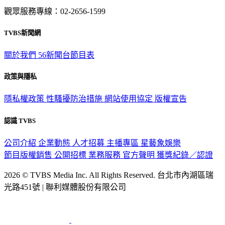
觀眾服務專線：02-2656-1599
TVBS新聞網
關於我們
56新聞台節目表
政策與隱私
隱私權政策
性騷擾防治措施
網站使用協定
版權宣告
認識 TVBS
公司介紹
企業動態
人才招募
主播專區
星藝象娛樂
節目版權銷售
公開招標
業務服務
官方聲明
獲獎紀錄／認證
2026 © TVBS Media Inc. All Rights Reserved. 台北市內湖區瑞
光路451號 | 聯利媒體股份有限公司