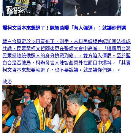
爆柯文哲本來想退了！陳智菡曝「有人強逼」：就讓你們選
藍白合原定於18日宣布正、副手，未料民調誤差認知無法達成
共識，民眾黨柯文哲隨後更在誓師大會中高喊，「繼續用台灣
民眾黨總統候選人的身分拚戰到底」，雙方陷入僵局。至於藍
白合是否破局，柯辦發言人陳智菡意外在節目中爆料，「其實
柯文哲本來想要就退了，也不要說讓，就是讓你們選」。
政治