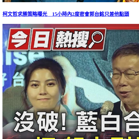
柯文哲求勝策略曝光 15小時內2度密會郭台銘只差他點頭