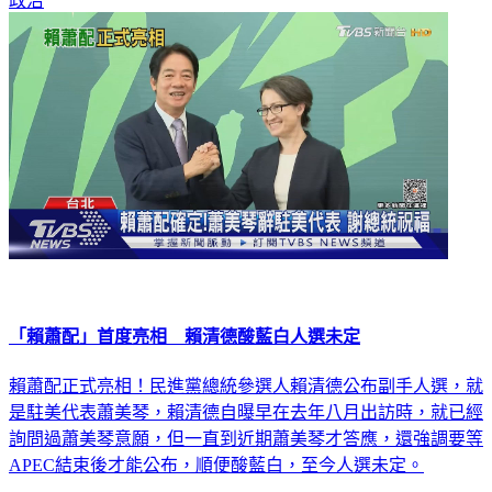
政治
「賴蕭配」首度亮相 賴清德酸藍白人選未定
賴蕭配正式亮相！民進黨總統參選人賴清德公布副手人選，就
是駐美代表蕭美琴，賴清德自曝早在去年八月出訪時，就已經
詢問過蕭美琴意願，但一直到近期蕭美琴才答應，還強調要等
APEC結束後才能公布，順便酸藍白，至今人選未定。