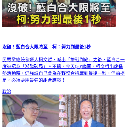
沒破！藍白合大限將至 柯：努力到最後1秒
民眾黨總統參選人柯文哲，喊出「拚戰到底」之後，藍白合一
度被認為「瀕臨破局」。不過，今天(20)晚間，柯文哲出席造
勢活動時，仍強調自己會為在野整合拚戰到最後一秒，但前提
是，必須要用最強的組合應戰！
政治