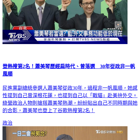
登熱搜第2名！蕭美琴歷經扁時代、曾落選 30年從政非一帆
風順
民進黨副總統參選人蕭美琴從政30年，過程非一帆風順，她感
性提到自己曾深根花蓮，也提到自己以「戰貓」赴美拚外交。
綠營政治人物則搶搭蕭美琴熱潮，紛紛貼出自己不同時期與她
的合影，蕭美琴也登上了谷歌熱搜第2名！
政治