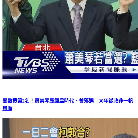
登熱搜第2名！蕭美琴歷經扁時代、曾落選 30年從政非一帆
風順