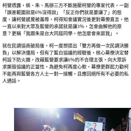
認知歧異　促參選決心
柯營透露，侯、朱、馬辦三方不斷施壓柯營的專家代表，一副
「誤差範圍就是6％沒得說」「反正你們就是要讓了」的態
度，讓柯營感覺被羞辱，柯得知會議實況後更對幕僚直言，他
一直以來對大眾及藍營的承諾就是讓3％，怎會曲解他的原
意？更稱「我跟朱是台大同屆同學，他怎麼會來誆我」。
就在民調協商破局後，柯一度想提出「雙方再做一次民調決勝
負」以解決僵局，但有了藍白協議的經驗後，核心幕僚決定替
柯設下防火牆，改藉藍營要求讓6％的不合理主張，向大眾訴
求撕毀協議的正當性，為避免柯再度心軟，幕僚更群起力勸柯
不能再與藍營各方人士一對一接觸，且應回絕所有不必要的私
人通話。