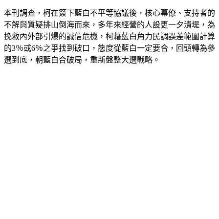
互信不再　藍白近破局
本刊調查，柯在簽下藍白不平等協議後，核心幕僚、支持者的
不解與質疑排山倒海而來，多年來經營的人設更一夕潰堤，為
挽救內外部引爆的誠信危機，柯藉藍白角力民調誤差範圍計算
的3％或6％之爭找到破口，態度從藍白一定要合，回頭轉為參
選到底，朝藍白合破局，重新盤整大選戰略。