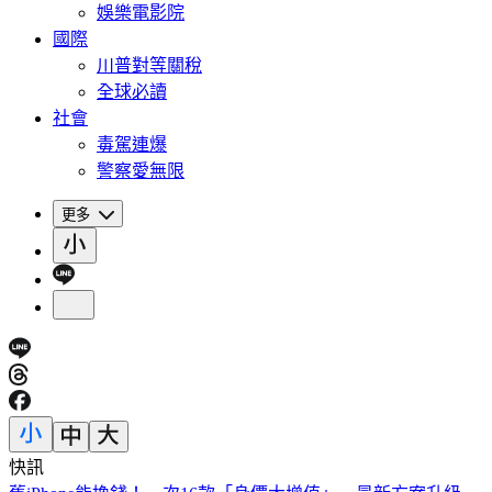
娛樂電影院
國際
川普對等關稅
全球必讀
社會
毒駕連爆
警察愛無限
更多
快訊