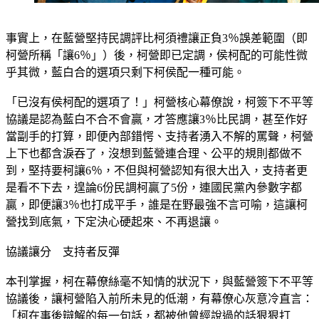
事實上，在藍營堅持民調評比柯須禮讓正負3％誤差範圍（即
柯營所稱「讓6％」）後，柯營即已定調，侯柯配的可能性微
乎其微，藍白合的選項只剩下柯侯配一種可能。
「已沒有侯柯配的選項了！」柯營核心幕僚說，柯簽下不平等
協議是認為藍白不合不會贏，才答應讓3％比民調，甚至作好
當副手的打算，即便內部錯愕、支持者湧入不解的罵聲，柯營
上下也都含淚吞了，沒想到藍營連合理、公平的規則都做不
到，堅持要柯讓6％，不但與柯營認知有很大出入，支持者更
是看不下去，遑論6份民調柯贏了5份，連國民黨內參數字都
贏，即便讓3％也打成平手，誰是在野最強不言可喻，這讓柯
營找到底氣，下定決心硬起來、不再退讓。
協議讓分　支持者反彈
本刊掌握，柯在幕僚絲毫不知情的狀況下，與藍營簽下不平等
協議後，讓柯營陷入前所未見的低潮，有幕僚心灰意冷直言：