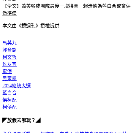
郭台銘
【全文】蕭美琴成團隊最後一塊拼圖　賴清德為藍白合或棄保
做準備
本文由《
鏡週刊
》授權提供
馬英九
郭台銘
柯文哲
侯友宜
棄保
民眾黨
2024總統大選
藍白合
侯柯配
柯侯配
◤放假去哪玩？◢