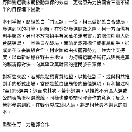
互不信任、惡言相向，無論最後藍白合不合，都已大大削弱在
野陣營選戰末期發動棄保的效益，更替原先力拚國會三黨不過
半的目標埋下變數。
本刊掌握，歷經藍白「鬥民調」一役，柯已做好藍白合破局、
參選到底的打算，同時，在登記參選倒數之際，柯一方面備有
副手腹案，另也不放棄招手有90萬多連署實力的鴻海創辦人
郭
台銘
結盟，一旦藍白配破局，無論是邀郭擔任或推薦副手，抑
或是在立委層級合作，柯企圖藉由拉攏郭勢力，極大化支持
度，以重新站穩在野共主地位，力搏將選戰格局打成與民進黨
的賴清德對決，向冀望政黨輪替的選民號召棄保。
對柯營來說，若郭能點頭實質結盟，以擔任副手、或與柯共推
副手的形式出場，當然是藍白破局後的最佳選項，有利挹注柯
7至10％選票；退而求其次，若郭退選，以推薦不分區人選或
公開表態挺柯選總統，同樣也能形塑柯郭合作的意象；反之，
若郭參選到底，在野分裂成3組人馬，將是柯營最不樂見的劇
本。
重整在野　力邀郭合作