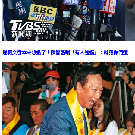
爆柯文哲本來想退了！陳智菡曝「有人強逼」：就讓你們選