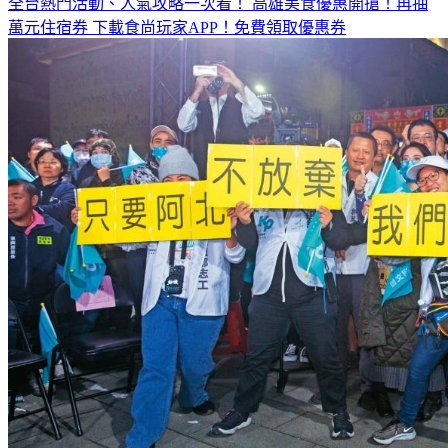
全台熱門活動、人氣攻略一次看！
高雄美食優惠開搶！再抽
萬元住宿券
下載食尚玩家APP！免費領取優惠券