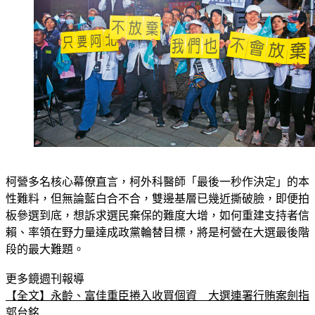
柯營多名核心幕僚直言，柯外科醫師「最後一秒作決定」的本
性難料，但無論藍白合不合，雙邊基層已幾近撕破臉，即便拍
板參選到底，想訴求選民棄保的難度大增，如何重建支持者信
賴、率領在野力量達成政黨輪替目標，將是柯營在大選最後階
段的最大難題。
更多鏡週刊報導
【全文】永齡、富佳重臣捲入收買個資　大選連署行賄案劍指