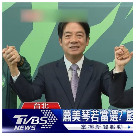
「郭柯配」有譜？證實二度密會 柯文哲回應了