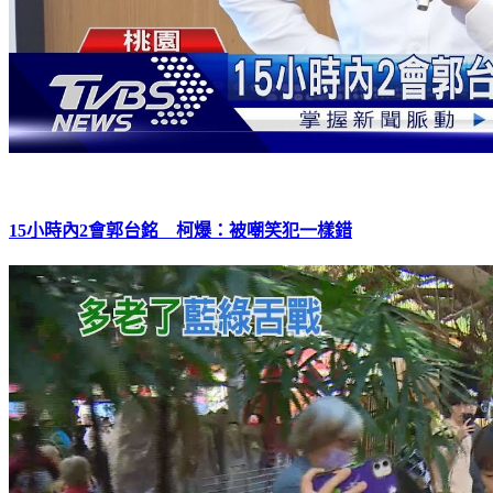
15小時內2會郭台銘 柯爆：被嘲笑犯一樣錯