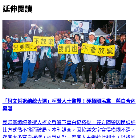
延伸閱讀
「柯文哲退總統大選」柯營人士驚爆！硬槓國民黨 藍白合內
幕曝
民眾黨總統參選人柯文哲簽下藍白協議後，雙方陣營因民調評
比方式喬不攏而破局。本刊調查，因協議文字寫得模糊不清，