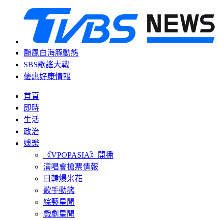
颱風白海豚動態
SBS歌謠大戰
優惠好康情報
首頁
即時
生活
政治
娛樂
《VPOPASIA》開播
演唱會搶票情報
日韓爆米花
歌手動態
綜藝星聞
戲劇星聞