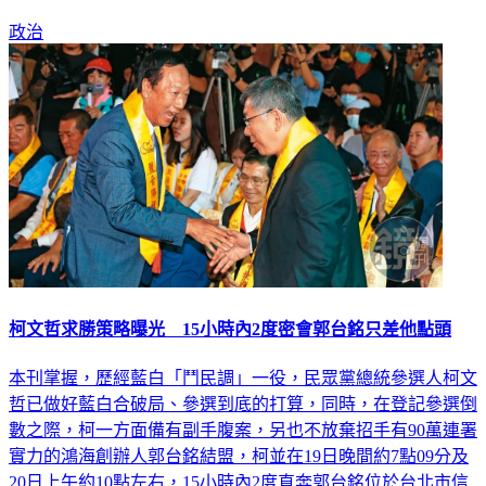
柯文哲本來想要就退了，也不要說讓，就是讓你們選」。
政治
柯文哲求勝策略曝光 15小時內2度密會郭台銘只差他點頭
本刊掌握，歷經藍白「鬥民調」一役，民眾黨總統參選人柯文
哲已做好藍白合破局、參選到底的打算，同時，在登記參選倒
數之際，柯一方面備有副手腹案，另也不放棄招手有90萬連署
實力的鴻海創辦人郭台銘結盟，柯並在19日晚間約7點09分及