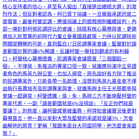
存有太多空白授權，柯營內部一度有人主張藉此翻桌，以找回
核心支持者的信心，甚至有人拋出「直接退出總統大選」的激
烈作法；但反對者認為，柯已簽下協議，一旦撕毀承諾恐是二
度傷害。最後柯營定調，應循協議上的遊戲規則繼續談判，內
部一場針對柯侯民調評比的會議，除既有核心幕僚與會，更邀
甫加入民眾黨的前時代力量立委黃國昌獻策，力拚以民調技術
問題逆轉勝的可能。直到藍白17日民調專家會議，藍營對於誤
差範圍計算的讓6％解讀，反讓柯營一舉找到翻桌的有利藉
口。柯營核心幕僚透露，民調專家會議簡直「三個圍毆一
個」，不僅侯、朱推派的專家口徑一致，就連應扮演中立見證
者角色的馬英九辦公室，也加入逼宮，原先說好各方除了推派
的民調專家外，只能各帶一名助理，沒想到馬英九基金會不僅
由執行長蕭旭岑及民調專家與會，就連馬辦主任王光慈都參與
會議一起逼宮。柯營透露，侯、朱、馬辦三方不斷施壓柯營的
專家代表，一副「誤差範圍就是6%沒得說」「反正你們就是
要讓了」的態度，讓柯營感覺被羞辱，柯得知會議實況後更對
幕僚直言，他一直以來對大眾及藍營的承諾就是讓3%，怎會
曲解他的原意？更稱「我跟朱是台大同屆同學，他怎麼會來誆