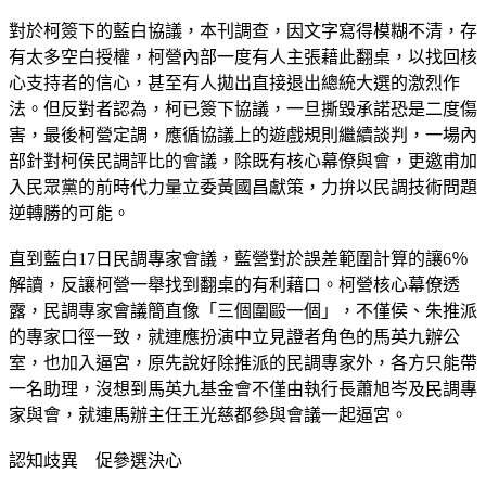
對於柯簽下的藍白協議，本刊調查，因文字寫得模糊不清，存
有太多空白授權，柯營內部一度有人主張藉此翻桌，以找回核
心支持者的信心，甚至有人拋出直接退出總統大選的激烈作
法。但反對者認為，柯已簽下協議，一旦撕毀承諾恐是二度傷
害，最後柯營定調，應循協議上的遊戲規則繼續談判，一場內
部針對柯侯民調評比的會議，除既有核心幕僚與會，更邀甫加
入民眾黨的前時代力量立委黃國昌獻策，力拚以民調技術問題
逆轉勝的可能。
直到藍白17日民調專家會議，藍營對於誤差範圍計算的讓6％
解讀，反讓柯營一舉找到翻桌的有利藉口。柯營核心幕僚透
露，民調專家會議簡直像「三個圍毆一個」，不僅侯、朱推派
的專家口徑一致，就連應扮演中立見證者角色的馬英九辦公
室，也加入逼宮，原先說好除推派的民調專家外，各方只能帶
一名助理，沒想到馬英九基金會不僅由執行長蕭旭岑及民調專
家與會，就連馬辦主任王光慈都參與會議一起逼宮。