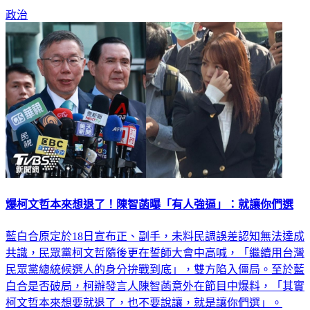
我？」
政治
爆柯文哲本來想退了！陳智菡曝「有人強逼」：就讓你們選
藍白合原定於18日宣布正、副手，未料民調誤差認知無法達成
共識，民眾黨柯文哲隨後更在誓師大會中高喊，「繼續用台灣
民眾黨總統候選人的身分拚戰到底」，雙方陷入僵局。至於藍
白合是否破局，柯辦發言人陳智菡意外在節目中爆料，「其實