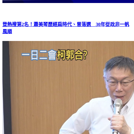
登熱搜第2名！蕭美琴歷經扁時代、曾落選 30年從政非一帆
風順