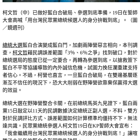
柯文哲（中）已做好藍白合破局、參選到底準備，19日在誓師
大會高喊「用台灣民眾黨總統候選人的身分拚戰到底」。（圖
／鏡週刊）
總統大選
藍白合演變成藍白鬥，加劇兩陣營惡言相向，本刊調
查，
柯文哲
藉民調誤差範圍「3％、6％之爭」找到破口，對於
總統選局的態度已從一定要合，再轉為參選到底，以搶救簽下
藍白不平等協議導致的內外誠信危機，試圖力挽狂瀾重建支持
者信心。不過，柯營也直言，一旦藍白合破局，在雙邊基層逐
漸互不信任的現況下，恐大大削弱在野陣營欲靠棄保贏得大選
的效益。
總統大選在野陣營整合卡關，在前總統馬英九見證下，藍白兩
黨15日敲定以11天的民調數據決定總統正副人選，不料，雙方
對於民調評比方式、誤差範圍如何計算標準均僵持不下，無法
達共識。民眾黨總統參選人柯文哲19日在KP誓師大會宣布：