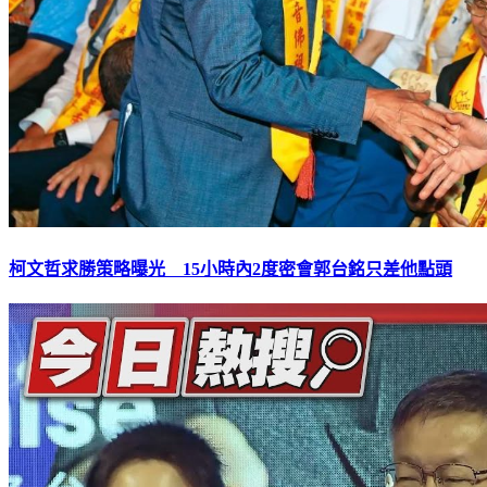
柯文哲求勝策略曝光 15小時內2度密會郭台銘只差他點頭