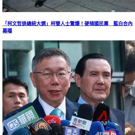
「柯文哲退總統大選」柯營人士驚爆！硬槓國民黨 藍白合內
幕曝