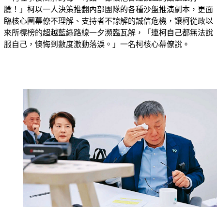
「柯在事後辯解的每一句話，都被他曾經說過的話狠狠打
臉！」柯以一人決策推翻內部團隊的各種沙盤推演劇本，更面
臨核心圈幕僚不理解、支持者不諒解的誠信危機，讓柯從政以
來所標榜的超越藍綠路線一夕瀕臨瓦解，「連柯自己都無法說
服自己，懊悔到數度激動落淚。」一名柯核心幕僚說。