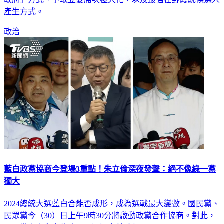
產生方式。
政治
藍白政黨協商今登場3重點！朱立倫深夜發聲：絕不像綠一黨
獨大
2024總統大選藍白合能否成形，成為選戰最大變數。國民黨、
民眾黨今（30）日上午9時30分將啟動政黨合作協商。對此，