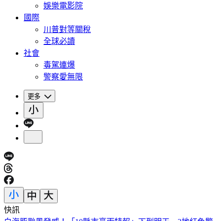
娛樂電影院
國際
川普對等關稅
全球必讀
社會
毒駕連爆
警察愛無限
更多
快訊