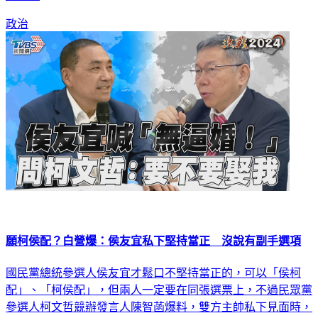
政治
願柯侯配？白營爆：侯友宜私下堅持當正 沒說有副手選項
國民黨總統參選人侯友宜才鬆口不堅持當正的，可以「侯柯
配」、「柯侯配」，但兩人一定要在同張選票上，不過民眾黨
參選人柯文哲競辦發言人陳智菡爆料，雙方主帥私下見面時，