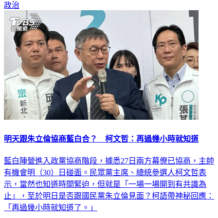
政治
明天跟朱立倫協商藍白合？ 柯文哲：再過幾小時就知道
藍白陣營進入政黨協商階段，據悉27日兩方幕僚已協商，主帥
有機會明（30）日碰面。民眾黨主席、總統參選人柯文哲表
示，當然也知道時間緊迫，但就是「一場一場開到有共識為
止」，至於明日是否跟國民黨朱立倫見面？柯語帶神秘回應：
「再過幾小時就知道了。」