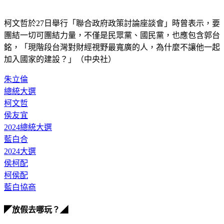
柯文哲於27日舉行「聯合政府政策討論座談會」時曾表示，要
團結一切可團結力量，不僅是民眾黨、國民黨，也應包含郭台
銘，「現階段台灣對財經視野最寬廣的人，為什麼不讓他一起
加入國家的建設？」（中央社）
朱立倫
總統大選
柯文哲
侯友宜
2024總統大選
藍白合
2024大選
侯柯配
柯侯配
藍白協商
◤放假去哪玩？◢