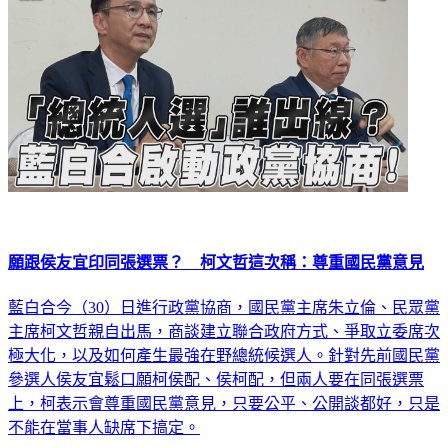
願跟侯友宜印同張選票？ 柯文哲這次稱：尊重國民黨意見
藍白合今（30）日進行政黨協商，國民黨主席朱立倫、民眾黨
主席柯文哲親自出馬，商談建立聯合政府方式、爭取立委席次
極大化，以及如何產生最強在野總統候選人。針對先前國民黨
參選人侯友宜鬆口願柯侯配、侯柯配，但兩人要在同張選票
上，柯表示會尊重國民黨意見，只要公平、公開談都好，只是
不能在當事人缺席下搞定。