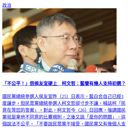
政治
「不公平！」怨侯友宜硬上 柯文哲：藍營有幾人支持初選？
國民黨總統參選人侯友宜昨（25）日表示，藍白合自己已經3
度讓步，但民眾黨總統參選人柯文哲卻寸步不讓，喊話柯「民
意在等您的答案」。對此，柯文哲今（26）日回應，強調國民
黨就是拿他不同意的比賽規則，之後又說「是你的問題」，這
個說法不公平，「不要說民眾黨不接受，國民黨又有幾個人支