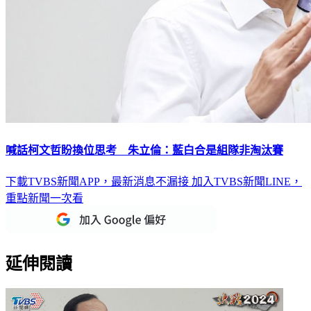
喊話柯文哲盼換位思考 朱立倫：藍白合是組隊非淘汰賽
下載TVBS新聞APP，最新消息不漏接
加入TVBS新聞LINE，
重點新聞一次看
延伸閱讀