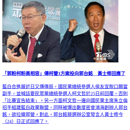
「郭粉柯粉高相容」傳柯營3方案投向郭台銘 黃士修回應了
藍白合進展近日又傳僵局，國民黨總統參選人侯友宜脫口願當
副手，並喊話要民眾黨總統參選人柯文哲於25日前回覆，否則
「比賽宣告結束」。另一方面柯文哲一邊向國民黨主席朱立倫
招手組建藍白政黨聯盟，同時被爆出數度密會鴻海創辦人郭台
銘，欲拉攏郭營。對此，郭台銘競選辦公室發言人黃士修今
（24）日正式回應了。