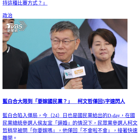
持這種比賽方式？」
政治
藍白合大限到「要嫁國民黨？」 柯文哲僅回5字速閃人
藍白合陷入僵局，今（24）日也是國民黨給出的D-day，在國
民黨總統參選人侯友宜「逼婚」的情況下，民眾黨參選人柯文
哲稍早被問「你要嫁嗎」，他僅回「不會啦不會」，接著快速
離開。