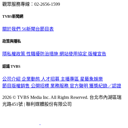
觀眾服務專線：02-2656-1599
TVBS新聞網
關於我們
56新聞台節目表
政策與隱私
隱私權政策
性騷擾防治措施
網站使用協定
版權宣告
認識 TVBS
公司介紹
企業動態
人才招募
主播專區
星藝象娛樂
節目版權銷售
公開招標
業務服務
官方聲明
獲獎紀錄／認證
2026 © TVBS Media Inc. All Rights Reserved. 台北市內湖區瑞
光路451號 | 聯利媒體股份有限公司