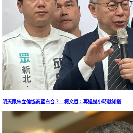
明天跟朱立倫協商藍白合？ 柯文哲：再過幾小時就知道