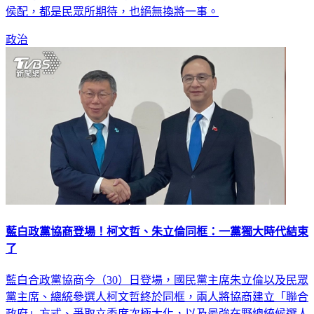
侯配，都是民眾所期待，也絕無換將一事。
政治
藍白政黨協商登場！柯文哲、朱立倫同框：一黨獨大時代結束
了
藍白合政黨協商今（30）日登場，國民黨主席朱立倫以及民眾
黨主席、總統參選人柯文哲終於同框，兩人將協商建立「聯合
政府」方式、爭取立委席次極大化，以及最強在野總統候選人