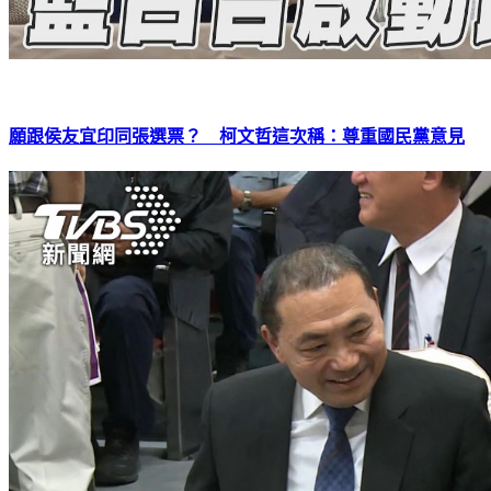
願跟侯友宜印同張選票？ 柯文哲這次稱：尊重國民黨意見