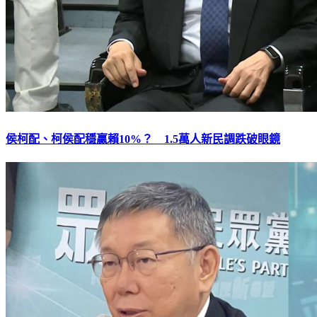
侯柯配、柯侯配穩贏賴10%？ 1.5萬人新民調跌破眼鏡