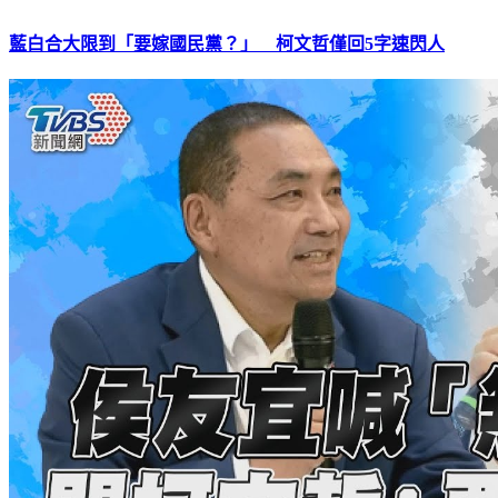
藍白合大限到「要嫁國民黨？」 柯文哲僅回5字速閃人