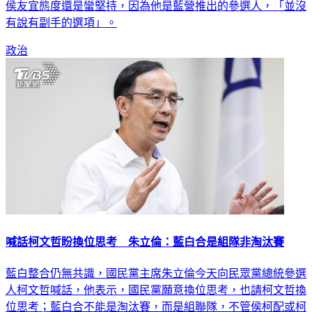
侯友宜態度還是蠻堅持，因為他是藍營推出的參選人，「並沒
有說有副手的選項」。
政治
喊話柯文哲盼換位思考 朱立倫：藍白合是組隊非淘汰賽
藍白整合仍無共識，國民黨主席朱立倫今天向民眾黨總統參選
人柯文哲喊話，他表示，國民黨願意換位思考，也請柯文哲換
位思考；藍白合不能是淘汰賽，而是組聯隊，不管侯柯配或柯