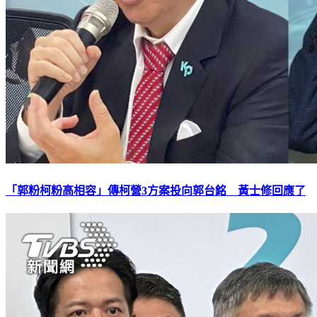
「郭粉柯粉高相容」傳柯營3方案投向郭台銘 黃士修回應了