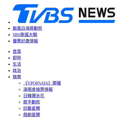
颱風白海豚動態
SBS歌謠大戰
優惠好康情報
首頁
即時
生活
政治
娛樂
《VPOPASIA》開播
演唱會搶票情報
日韓爆米花
歌手動態
綜藝星聞
戲劇星聞