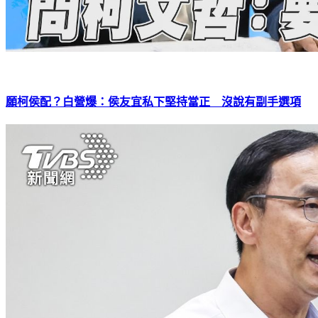
願柯侯配？白營爆：侯友宜私下堅持當正 沒說有副手選項