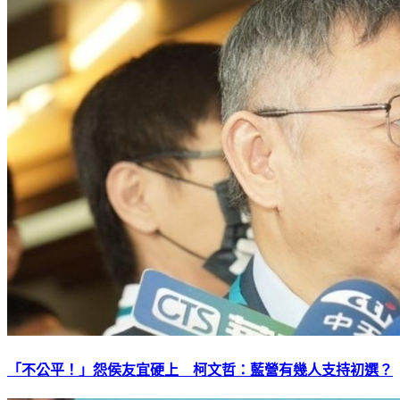
「不公平！」怨侯友宜硬上 柯文哲：藍營有幾人支持初選？