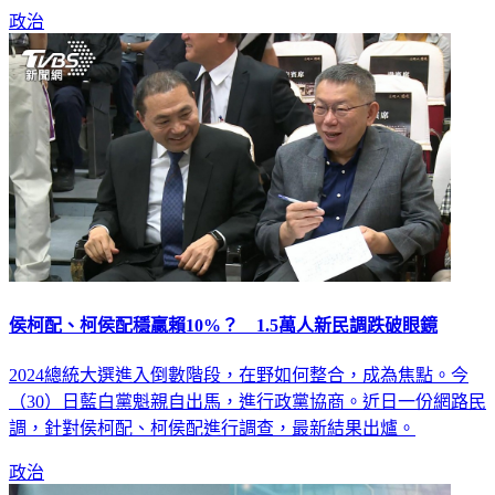
政治
侯柯配、柯侯配穩贏賴10%？ 1.5萬人新民調跌破眼鏡
2024總統大選進入倒數階段，在野如何整合，成為焦點。今
（30）日藍白黨魁親自出馬，進行政黨協商。近日一份網路民
調，針對侯柯配、柯侯配進行調查，最新結果出爐。
政治