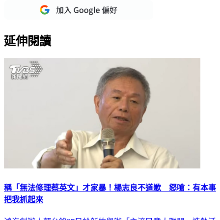
延伸閱讀
稱「無法修理蔡英文」才家暴！楊志良不道歉 怒嗆：有本事
把我抓起來
鴻海創辦人郭台銘27日於新竹舉辦「主流民意大聯盟」造勢活