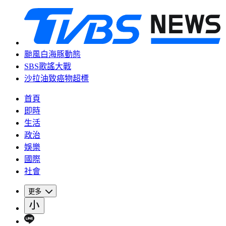
颱風白海豚動態
SBS歌謠大戰
沙拉油致癌物超標
首頁
即時
生活
政治
娛樂
國際
社會
更多