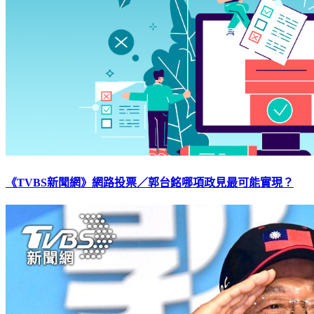
《TVBS新聞網》網路投票／郭台銘哪項政見最可能實現？