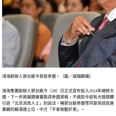
鴻海創辦人郭台銘今表態參選。（圖／胡瑞麒攝）
鴻海集團創辦人郭台銘今（28）日正式宣布投入2024年總統大
選，下一步將展開連署取得參選資格，不過如今卻有大陸媒體
引述「北京消息人士」的說法，稱郭台銘參選等同是保送民進
黨籍的賴清德上位，中方「不會無動於衷」。