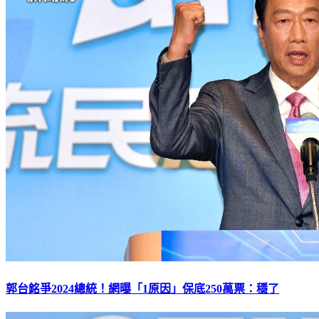
郭台銘爭2024總統！網曝「1原因」保底250萬票：穩了