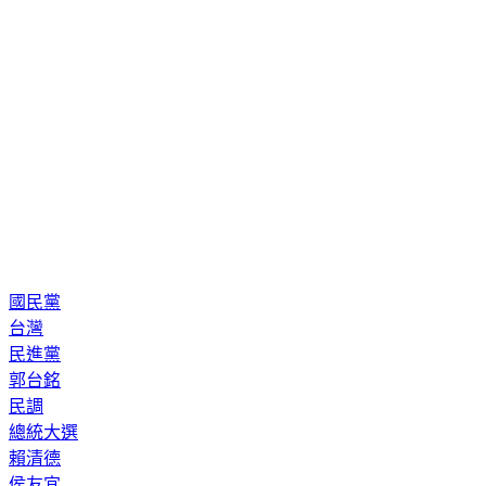
國民黨
台灣
民進黨
郭台銘
民調
總統大選
賴清德
侯友宜