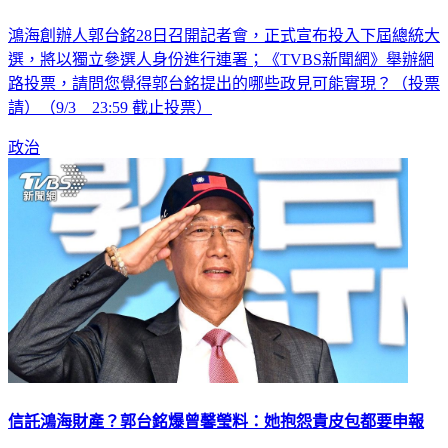
鴻海創辦人郭台銘28日召開記者會，正式宣布投入下屆總統大
選，將以獨立參選人身份進行連署；《TVBS新聞網》舉辦網
路投票，請問您覺得郭台銘提出的哪些政見可能實現？（投票
請）（9/3 23:59 截止投票）
政治
信託鴻海財產？郭台銘爆曾馨瑩料：她抱怨貴皮包都要申報
鴻海集團創辦人郭台銘今（28）日正式宣布參選總統，對於若