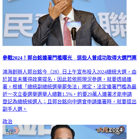
參戰2024！郭台銘連署門檻曝光 這些人曾成功取得大選門票
鴻海創辦人郭台銘今（28）日上午宣布投入2024總統大選，由
於其並未獲得政黨提名，因此若依照現況參選，就要透過連
署。根據「總統副總統選舉罷免法」規定，法定連署門檻為最
近一次立委選舉選舉人總數1.5%，約要29萬人連署才能申請
登記為總統候選人；且郭台銘向中選會申請連署時，就要提出
副手人選。
政治