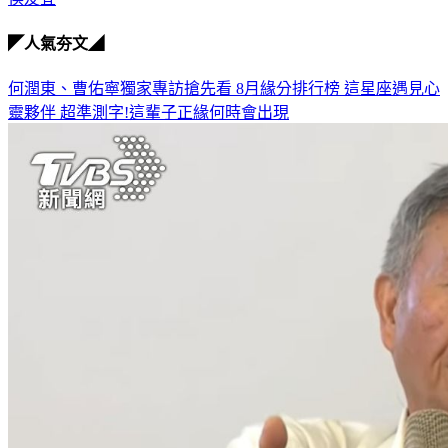
◤人氣夯文◢
何潤東、曹佑寧獨家專訪搶先看
8月緣分排行榜 這星座遇見心
靈夥伴
超準測字!這輩子正緣何時會出現