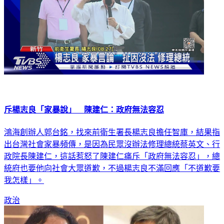
斥楊志良「家暴說」 陳建仁：政府無法容忍
鴻海創辦人郭台銘，找來前衛生署長楊志良擔任智庫，結果指
出台灣社會家暴頻傳，是因為民眾沒辦法修理總統蔡英文、行
政院長陳建仁，這話惹怒了陳建仁痛斥「政府無法容忍」，總
統府也要他向社會大眾道歉，不過楊志良不滿回應「不道歉要
我怎樣」。
政治