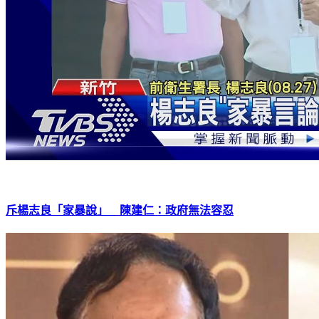
斥楊志良「家暴說」 陳建仁：政府無法容忍