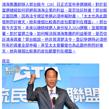
當選總統如何迴避與鴻海企業的利益、是否信託財產？郭台銘
正面回應，因為法令規定參選必須申報財產，「太太也為此跟
我抱怨好幾天，她有幾個比較貴的皮包都要列在裡面」。郭台
銘今天宣布，未來以總統候選人身份投入2024選戰，並展開連
署。對於當選之後，如何解決與鴻海集團的利益衝突、是否信
託鴻海資產？郭台銘說，他非常清楚法令，登記參選時必須把
所有的資產全部申報，甚至太太曾馨瑩也為此跟他抱怨好幾
天，她有幾個比較貴的皮包都要列在裡面。
政治