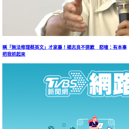
稱「無法修理蔡英文」才家暴！楊志良不道歉 怒嗆：有本事
把我抓起來