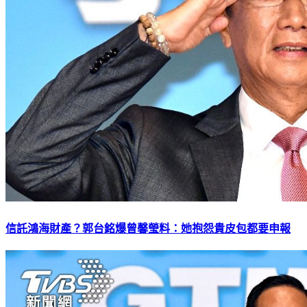
信託鴻海財產？郭台銘爆曾馨瑩料：她抱怨貴皮包都要申報