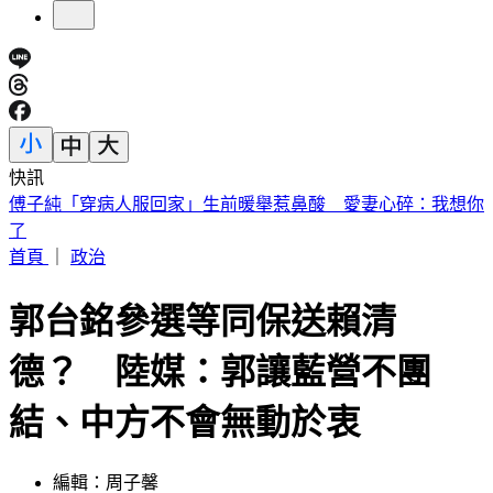
快訊
砍Gmail神功能 2027年起停止支援第三方帳號收寄信
首頁
｜
政治
郭台銘參選等同保送賴清
德？ 陸媒：郭讓藍營不團
結、中方不會無動於衷
編輯：周子馨
發佈時間：2023.08.28 14:10