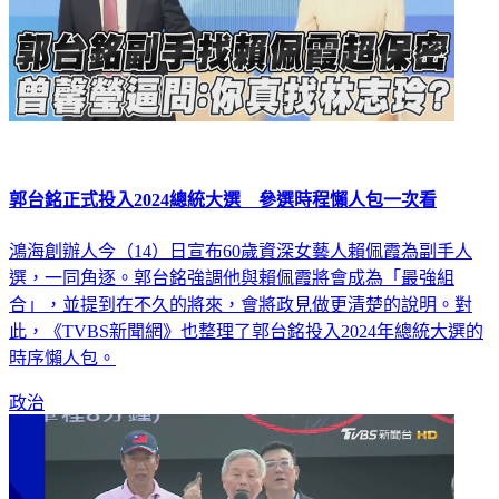
郭台銘正式投入2024總統大選 參選時程懶人包一次看
鴻海創辦人今（14）日宣布60歲資深女藝人賴佩霞為副手人
選，一同角逐。郭台銘強調他與賴佩霞將會成為「最強組
合」，並提到在不久的將來，會將政見做更清楚的說明。對
此，《TVBS新聞網》也整理了郭台銘投入2024年總統大選的
時序懶人包。
政治