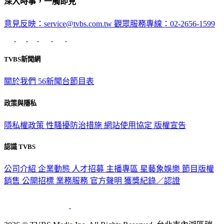
意見反映：service@tvbs.com.tw
觀眾服務專線：02-2656-1599
TVBS新聞網
關於我們
56新聞台節目表
政策與隱私
隱私權政策
性騷擾防治措施
網站使用協定
版權宣告
認識 TVBS
公司介紹
企業動態
人才招募
主播專區
星藝象娛樂
節目版權
銷售
公開招標
業務服務
官方聲明
獲獎紀錄／認證
2026 © TVBS Media Inc. All Rights Reserved. 台北市內湖區瑞