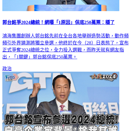
郭台銘爭2024總統！網曝「1原因」保底250萬票：穩了
鴻海集團創辦人郭台銘先前在全台各地舉辦造勢活動，動作頻
頻引外界猜測將獨立參選，他終於在今（28）日表態了，宣布
正式爭奪2024總統之位，全力投入選戰，而昨天就有網友指
出，「1關鍵」郭台銘保底250萬票。
政治