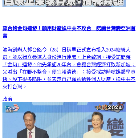
郭台銘金句連發！願用財產換中共不攻台 諾讓台灣變亞洲首
富
鴻海創辦人郭台銘今（28）日稍早正式宣布投入2024總統大
選，並以獨立參選人身份進行連署，上台致詞、接受訪問時
「金句」連發。他先承諾20年內，會讓台灣經濟打敗新加坡；
又喊出「在野不整合、便宜賴清德」；接受採訪時嗆媒體學真
快、設下很多陷阱，並表示自己願意犧牲個人財產，換中共不
來打台灣。
政治