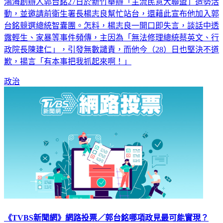
動，並邀請前衛生署長楊志良幫忙站台，還藉此宣布他加入郭
台銘競選總統智囊團。怎料，楊志良一開口即失言，談話中透
露輕生、家暴等事件頻傳，主因為「無法修理總統蔡英文、行
政院長陳建仁」，引發無數譴責，而他今（28）日也堅決不道
歉，揚言「有本事把我抓起來啊！」
政治
《TVBS新聞網》網路投票／郭台銘哪項政見最可能實現？