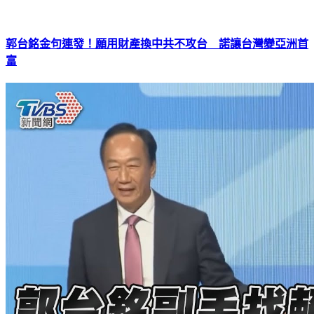
郭台銘金句連發！願用財產換中共不攻台 諾讓台灣變亞洲首
富