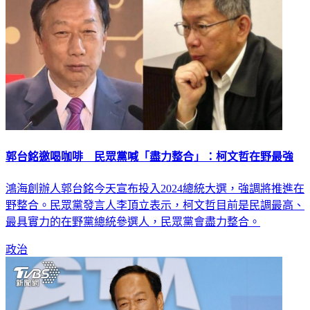
郭台銘邀喝咖啡 民眾黨喊「盡力整合」：柯文哲在野最強
鴻海創辦人郭台銘今天宣布投入2024總統大選，強調將推進在
野整合。民眾黨發言人李頂立表示，柯文哲目前是民調最高、
最具實力的在野黨總統參選人，民眾黨會盡力整合。
政治