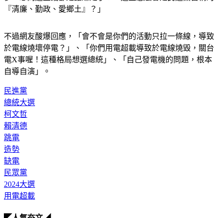
『清廉、勤政、愛鄉土』？」
不過網友酸爆回應，「會不會是你們的活動只拉一條線，導致
於電線燒壞停電？」、「你們用電超載導致於電線燒毀，關台
電X事喔！這種格局想選總統」、「自己發電機的問題，根本
自導自演」。
民進黨
總統大選
柯文哲
賴清德
跳電
造勢
缺電
民眾黨
2024大選
用電超載
◤人氣夯文◢