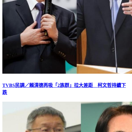
TVBS民調／賴清德再吸「2族群」拉大差距 柯文哲持續下
跌