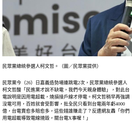
民眾黨總統參選人柯文哲。（圖／民眾黨提供）
民眾黨今（26）日嘉義造勢場連跳電2次，民眾黨總統參選人
柯文哲酸「民進黨才說不缺電，我們今天親身體驗」，對此台
電說明是因用電超載，燒損接戶線才停電。柯文哲稍早再強調
沒電可用，百姓就會受影響，批全民只看到台電兩年虧4000
億，台電賣愈多賠愈多，這些錢誰賺走了？反遭網友轟「你們
用電超載導致電線燒毀，關台電X事喔！」