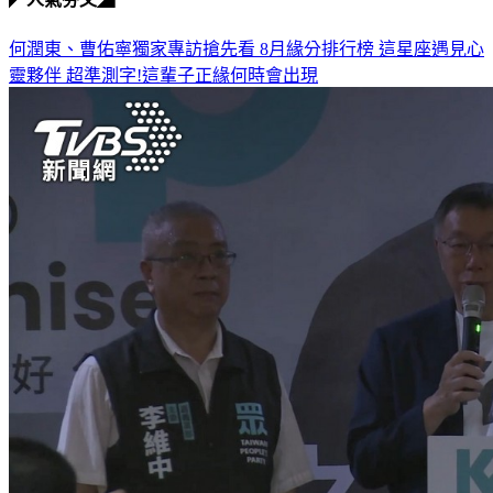
何潤東、曹佑寧獨家專訪搶先看
8月緣分排行榜 這星座遇見心
靈夥伴
超準測字!這輩子正緣何時會出現