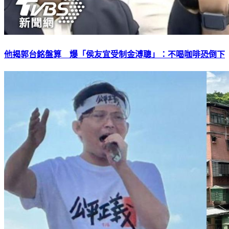
他揭郭台銘盤算 爆「侯友宜受制金溥聰」：不喝咖啡恐倒下