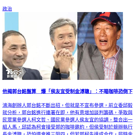
政治
他揭郭台銘盤算 爆「侯友宜受制金溥聰」：不喝咖啡恐倒下
鴻海創辦人郭台銘不斷出招，但就是不宣布參選，前立委邱毅
就分析，郭台銘進行連署在即，他有意增加談判籌碼，爭取與
民眾黨參選人柯文哲、國民黨參選人侯友宜的協調，整合出一
組人馬，邱認為柯會接受郭的咖啡邀約，但侯受制於競辦執行
長金溥聰，恐怕還會推三阻四，但若郭柯先達成合作，屆時金