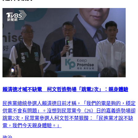
賴清德才喊不缺電 柯文哲造勢場「跳電2次」：親身體驗
民進黨總統參選人賴清德日前才稱，「我們的電是夠的，穩定
供電不會有問題」。沒想到民眾黨今（26）日的嘉義造勢場卻
跳電2次，民眾黨參選人柯文哲不禁狠酸：「民進黨才說不缺
電，我們今天親身體驗。」
政治