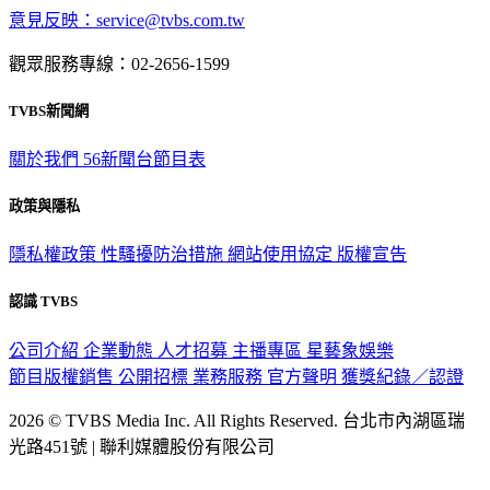
意見反映：service@tvbs.com.tw
觀眾服務專線：02-2656-1599
TVBS新聞網
關於我們
56新聞台節目表
政策與隱私
隱私權政策
性騷擾防治措施
網站使用協定
版權宣告
認識 TVBS
公司介紹
企業動態
人才招募
主播專區
星藝象娛樂
節目版權銷售
公開招標
業務服務
官方聲明
獲獎紀錄／認證
2026 © TVBS Media Inc. All Rights Reserved. 台北市內湖區瑞
光路451號 | 聯利媒體股份有限公司