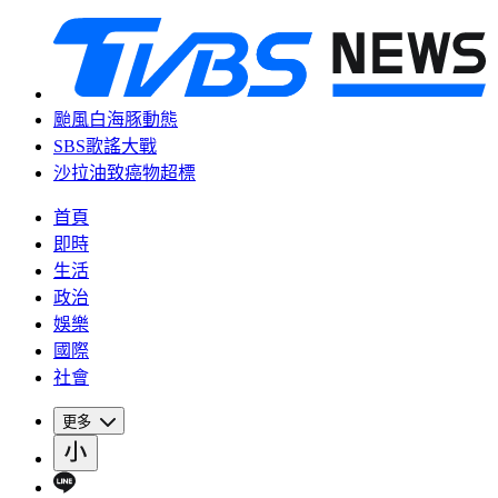
颱風白海豚動態
SBS歌謠大戰
沙拉油致癌物超標
首頁
即時
生活
政治
娛樂
國際
社會
更多