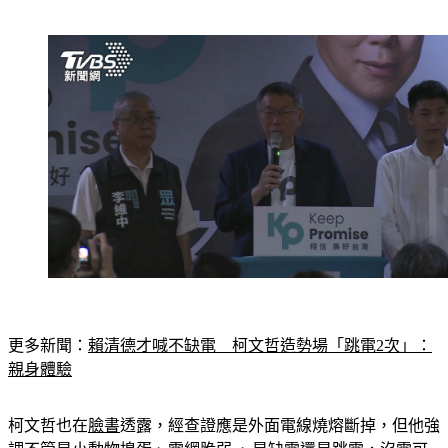
更多新聞：
賴清德才喊不缺電　柯文哲造勢場「跳電2次」：
親身體驗
柯文哲也在
臉書
透露，經查證應是外面電線燒熔斷掉，但他強