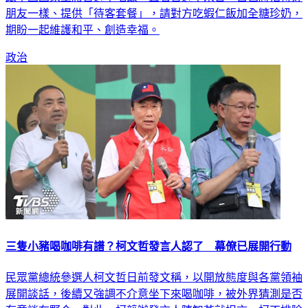
朋友一樣、提供「待客套餐」，請對方吃蝦仁飯加全糖珍奶，
期盼一起維護和平、創造幸福。
政治
三隻小豬喝咖啡有譜？柯文哲發言人認了 幕僚已展開行動
民眾黨總統參選人柯文哲日前發文稱，以開放態度與各黨領袖
展開談話，後續又強調不介意坐下來喝咖啡，被外界猜測是否