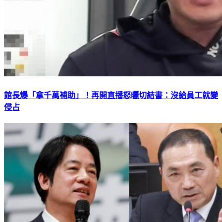
館長爆「拿千萬補助」！再開直播怒曬切結書：沒給員工就變
侵占