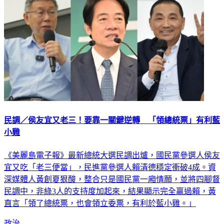
民調／侯友宜又老三！要靠一關鍵逆轉 「領總統票」有利藍
小雞
《美麗島電子報》最新總統大選民調出爐，國民黨參選人侯友
宜又吃「老三便當」，民進黨參選人賴清德穩定衝破4成。資
深媒體人黃創夏狠酸，整合只是國民黨一廂情願，並將四腳督
民調中，非綠3人的支持度加起來，結果顯示完全贏過賴，黃
直言「領了總統票，也會領立委票，有利於藍小雞。」
政治