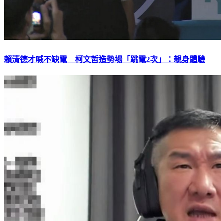
賴清德才喊不缺電 柯文哲造勢場「跳電2次」：親身體驗