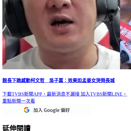
館長下跪感動柯文哲 吳子嘉：效果如孟姜女哭倒長城
下載TVBS新聞APP，最新消息不漏接
加入TVBS新聞LINE，
重點新聞一次看
延伸閱讀