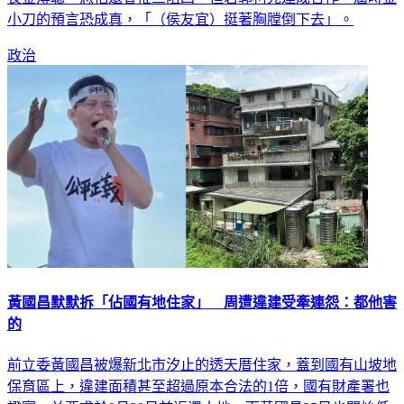
小刀的預言恐成真，「（侯友宜）挺著胸膛倒下去」。
政治
黃國昌默默拆「佔國有地住家」 周遭違建受牽連怨：都他害
的
前立委黃國昌被爆新北市汐止的透天厝住家，蓋到國有山坡地
保育區上，違建面積甚至超過原本合法的1倍，國有財產署也