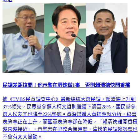
民調差距拉開！他示警在野速做1事 否則賴清德快開香檳
據《TVBS民意調查中心》最新總統大選民調，賴清德上升到
37%領先，民眾黨參選人柯文哲則繼續下滑至28%，國民黨參
選人侯友宜也降至22%墊底。資深媒體人黃揚明就分析，綠營
表態率正在上升，而藍軍表態率卻在降低，「賴清德離開香檳
越來越接近」，示警若在野整合無進度，這樣的民調趨勢應也
不會有太大變動。