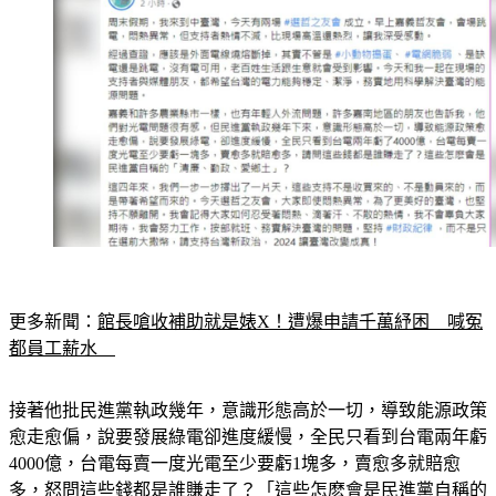
更多新聞：
館長嗆收補助就是婊X！遭爆申請千萬紓困　喊冤
都員工薪水　
接著他批民進黨執政幾年，意識形態高於一切，導致能源政策
愈走愈偏，說要發展綠電卻進度緩慢，全民只看到台電兩年虧
4000億，台電每賣一度光電至少要虧1塊多，賣愈多就賠愈
多，怒問這些錢都是誰賺走了？「這些怎麽會是民進黨自稱的