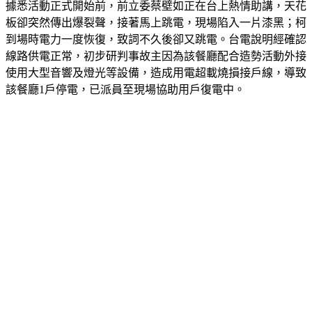
據悉活動正式開始前，前立委蔡壁如正在台上熱情助講，天花
板卻突然傳出爆裂聲，接著馬上跳電，現場陷入一片漆黑；柯
到場時電力一度恢復，致詞不久後卻又跳電。台電說明經確認
線路供電正常，初步研判事故主因為該餐廳配合造勢活動外接
使用大型音響及燈光等設備，造成用電超載燒損接戶線，導致
該餐廳1戶停電，已派員至現場協助用戶復電中。