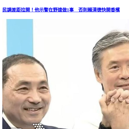
民調差距拉開！他示警在野速做1事 否則賴清德快開香檳