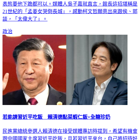
表態要他下跪都可以。媒體人吳子嘉就直言，館長這招堪稱是
21世紀的「孟姜女哭倒長城」，感動柯文哲願意出來跟侯、郭
談，「太偉大了」。
政治
若能請習近平吃飯 賴清德點菜蝦仁飯+全糖珍奶
民進黨總統參選人賴清德在接受媒體專訪時提到，希望有機會
跟中國國家主席習近平吃飯，且若習近平來台，自己將招待好