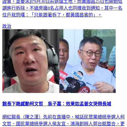
證實，並要求於9月30日前返還土地，而黃國昌25日也開始低
調進行拆除。不過旁邊8名占用人也同樣收到通知，其中一名
住戶就怨嘆：「只能跟著拆了，都黃國昌害的」。
政治
館長下跪感動柯文哲 吳子嘉：效果如孟姜女哭倒長城
網紅館長（陳之漢）先前在直播中，喊話民眾黨總統參選人柯
文哲、國民黨總統參選人侯友宜、鴻海創辦人郭台銘整合，更