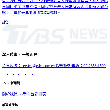
有意談在野合。對此，柯競辦發言人陳智菡就坦言，柯不排除
見國民黨主席朱立倫、國民黨參選人侯友宜及鴻海創辦人郭台
銘，且幕僚已啟動相關討論機制。
政治
深入時事，一觸即見
意見反映：service@tvbs.com.tw
觀眾服務專線：02-2656-1599
TVBS新聞網
關於我們
56新聞台節目表
政策與隱私