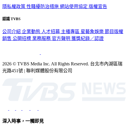
隱私權政策
性騷擾防治措施
網站使用協定
版權宣告
認識 TVBS
公司介紹
企業動態
人才招募
主播專區
星藝象娛樂
節目版權
銷售
公開招標
業務服務
官方聲明
獲獎紀錄／認證
2026 © TVBS Media Inc. All Rights Reserved. 台北市內湖區瑞
光路451號 | 聯利媒體股份有限公司
深入時事，一觸即見