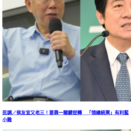
民調／侯友宜又老三！要靠一關鍵逆轉 「領總統票」有利藍
小雞