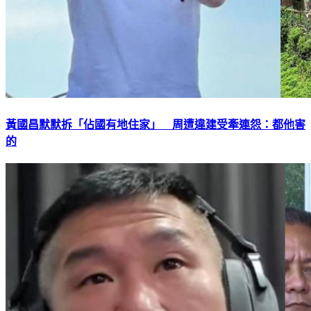
黃國昌默默拆「佔國有地住家」 周遭違建受牽連怨：都他害
的