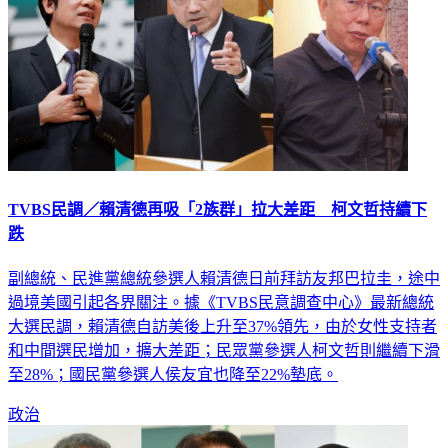
TVBS民調／賴清德再吸「2族群」拉大差距 柯文哲持續下
跌
副總統、民進黨總統參選人賴清德日前拜訪友邦巴拉圭，途中
過境美國引起各界關注。據《TVBS民意調查中心》最新總統
大選民調，賴清德自訪美後上升至37%領先，由於女性支持者
和中間選民增加，擴大差距；民眾黨參選人柯文哲則繼續下滑
至28%；國民黨參選人侯友宜也降至22%墊底。
政治