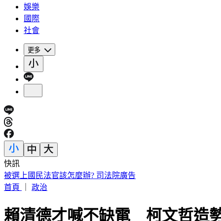
娛樂
國際
社會
更多
快訊
台南關廟深夜惡火！汽車零件、食品廠狂燒 橘紅烈焰駭人
首頁
｜
政治
賴清德才喊不缺電 柯文哲造勢