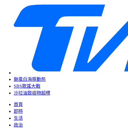
颱風白海豚動態
SBS歌謠大戰
沙拉油致癌物超標
首頁
即時
生活
政治