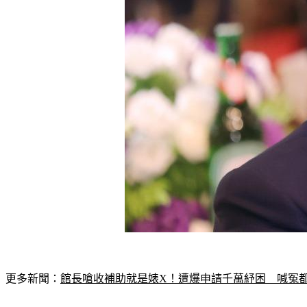
更多新聞：
館長嗆收補助就是婊X！遭爆申請千萬紓困　喊冤