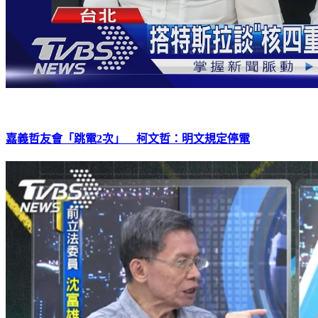
嘉義哲友會「跳電2次」 柯文哲：明文規定停電