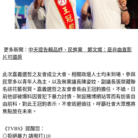
更多新聞：
中天提告賴品妤、民進黨　鄭文燦：是非曲直影
片可還原
此次嘉義選哲之友會成立大會，相關政壇人士均未到場，參與
民眾多以青年人為主，以及無黨議長陳姿妏、副議長張榮藏聯
名送花籃祝賀。嘉義選哲之友會會長由王冠鈞擔任，不過，日
前他卻被爆料因曾犯下暴力討債、架設賭博網站等而有妨害自
由前科，對此王冠鈞表示，不會逃避過往，呼籲社會大眾應將
焦點放在未來。
《TVBS》提醒您：
◎拒絕暴力 請撥打110