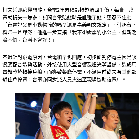
柯文哲即藉機開酸，台電2年累積虧損超過四千億，每賣一度
電就損失一塊多，試問台電賠錢時是誰賺了錢？更忍不住批
「台電說又是小動物搞的嗎？還是嘉義明文規定」，引起台下
群眾一片譁然，他進一步直指「我不想說雲豹小公主，但新潮
流不倒，台灣不會好！」
不過針對跳電原因，台電稍早也回應，初步研判停電主因是該
餐廳配合造勢活動，外接使用大型音響及燈光等設備，造成用
電超載燒損接戶線，而導致餐廳停電，不過目前尚未有其他鄰
近住戶停電，台電亦同步派人員火速至現場協助復電中。