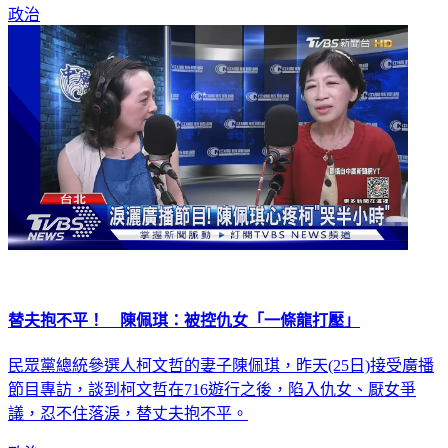
政治
替夫抱不平！ 陳佩琪：被控仇女「一條龍打壓」
民眾黨總統參選人柯文哲的妻子陳佩琪，昨天(25日)接受廣播
節目專訪，談到柯文哲在716遊行之後，陷入仇女、厭女爭
議，忍不住落淚，替丈夫抱不平。