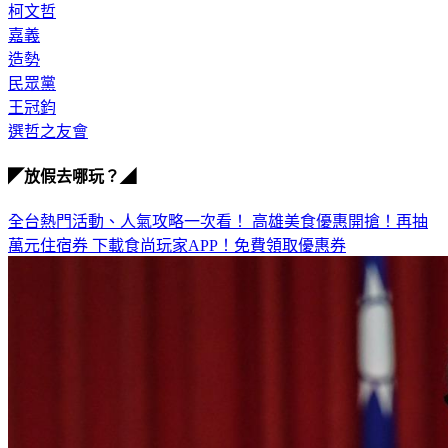
柯文哲
嘉義
造勢
民眾黨
王冠鈞
選哲之友會
◤放假去哪玩？◢
全台熱門活動、人氣攻略一次看！
高雄美食優惠開搶！再抽
萬元住宿券
下載食尚玩家APP！免費領取優惠券