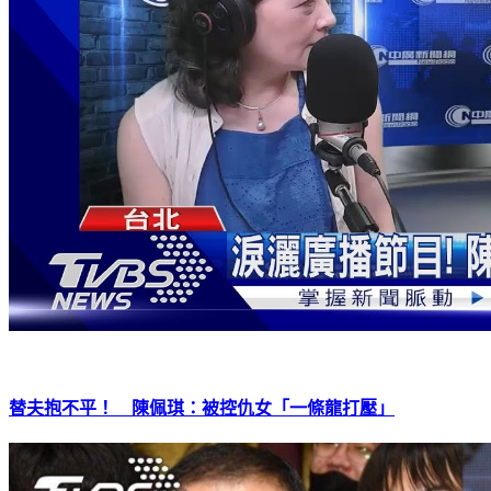
替夫抱不平！ 陳佩琪：被控仇女「一條龍打壓」