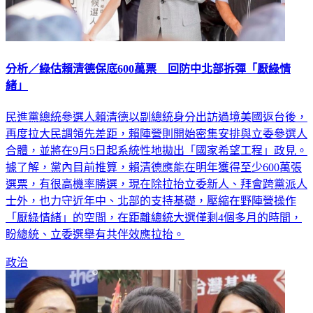
分析／綠估賴清德保底600萬票 回防中北部拆彈「厭綠情
緒」
民進黨總統參選人賴清德以副總統身分出訪過境美國返台後，
再度拉大民調領先差距，賴陣營則開始密集安排與立委參選人
合體，並將在9月5日起系統性地拋出「國家希望工程」政見。
據了解，黨內目前推算，賴清德應能在明年獲得至少600萬張
選票，有很高機率勝選，現在除拉抬立委新人、拜會跨黨派人
士外，也力守近年中、北部的支持基礎，壓縮在野陣營操作
「厭綠情緒」的空間，在距離總統大選僅剩4個多月的時間，
盼總統、立委選舉有共伴效應拉抬。
政治