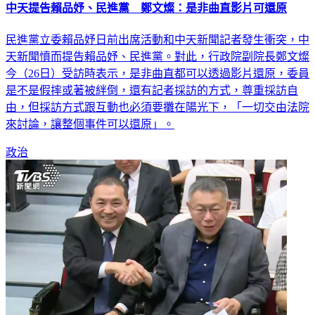
中天提告賴品妤、民進黨 鄭文燦：是非曲直影片可還原
民進黨立委賴品妤日前出席活動和中天新聞記者發生衝突，中
天新聞憤而提告賴品妤、民進黨。對此，行政院副院長鄭文燦
今（26日）受訪時表示，是非曲直都可以透過影片還原，委員
是不是假摔或著被絆倒，還有記者採訪的方式，尊重採訪自
由，但採訪方式跟互動也必須要攤在陽光下，「一切交由法院
來討論，讓整個事件可以還原」。
政治