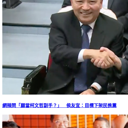
網辣問「願當柯文哲副手？」 侯友宜：目標下架民進黨