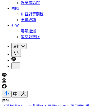
娛樂電影院
國際
川普對等關稅
全球必讀
社會
毒駕連爆
警察愛無限
更多
快訊