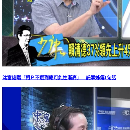
沈富雄曝「柯Ｐ不選到底可能性漸高」 託學姊傳1句話