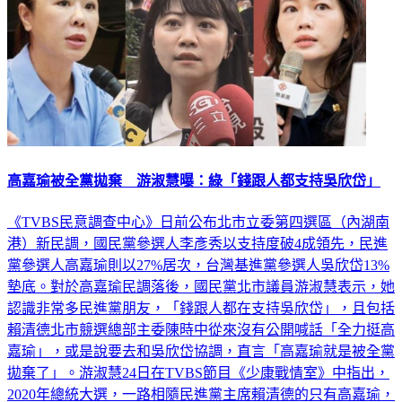
高嘉瑜被全黨拋棄 游淑慧曝：綠「錢跟人都支持吳欣岱」
《TVBS民意調查中心》日前公布北市立委第四選區（內湖南
港）新民調，國民黨參選人李彥秀以支持度破4成領先，民進
黨參選人高嘉瑜則以27%居次，台灣基進黨參選人吳欣岱13%
墊底。對於高嘉瑜民調落後，國民黨北市議員游淑慧表示，她
認識非常多民進黨朋友，「錢跟人都在支持吳欣岱」，且包括
賴清德北市競選總部主委陳時中從來沒有公開喊話「全力挺高
嘉瑜」，或是說要去和吳欣岱協調，直言「高嘉瑜就是被全黨
拋棄了」。游淑慧24日在TVBS節目《少康戰情室》中指出，
2020年總統大選，一路相隨民進黨主席賴清德的只有高嘉瑜，