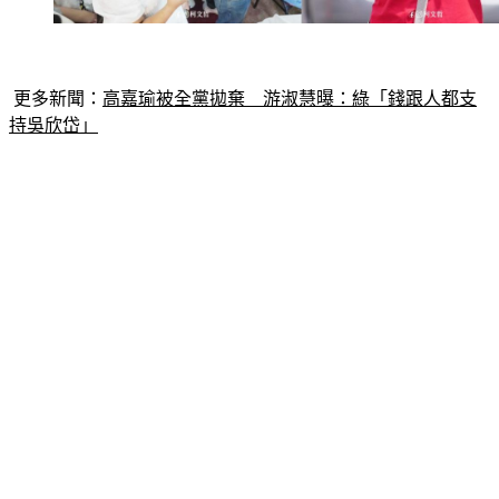
更多新聞：
高嘉瑜被全黨拋棄　游淑慧曝：綠「錢跟人都支
持吳欣岱」