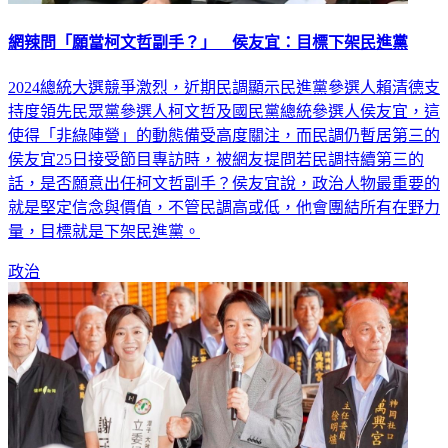
網辣問「願當柯文哲副手？」 侯友宜：目標下架民進黨
2024總統大選競爭激烈，近期民調顯示民進黨參選人賴清德支
持度領先民眾黨參選人柯文哲及國民黨總統參選人侯友宜，這
使得「非綠陣營」的動態備受高度關注，而民調仍暫居第三的
侯友宜25日接受節目專訪時，被網友提問若民調持續第三的
話，是否願意出任柯文哲副手？侯友宜說，政治人物最重要的
就是堅定信念與價值，不管民調高或低，他會團結所有在野力
量，目標就是下架民進黨。
政治