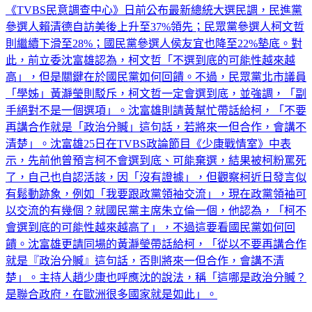
《TVBS民意調查中心》日前公布最新總統大選民調，民進黨
參選人賴清德自訪美後上升至37%領先；民眾黨參選人柯文哲
則繼續下滑至28%；國民黨參選人侯友宜也降至22%墊底。對
此，前立委沈富雄認為，柯文哲「不選到底的可能性越來越
高」，但是關鍵在於國民黨如何回饋。不過，民眾黨北市議員
「學姊」黃瀞瑩則駁斥，柯文哲一定會選到底，並強調，「副
手絕對不是一個選項」。沈富雄則請黃幫忙帶話給柯，「不要
再講合作就是「政治分贓」這句話，若將來一但合作，會講不
清楚」。沈富雄25日在TVBS政論節目《少康戰情室》中表
示，先前他曾預言柯不會選到底、可能棄選，結果被柯粉罵死
了，自己也自認活該，因「沒有證據」，但觀察柯近日發言似
有鬆動跡象，例如「我要跟政黨領袖交流」，現在政黨領袖可
以交流的有幾個？就國民黨主席朱立倫一個，他認為，「柯不
會選到底的可能性越來越高了」，不過這要看國民黨如何回
饋。沈富雄更請同場的黃瀞瑩帶話給柯，「從以不要再講合作
就是『政治分贓』這句話，否則將來一但合作，會講不清
楚」。主持人趙少康也呼應沈的說法，稱「這哪是政治分贓？
是聯合政府，在歐洲很多國家就是如此」。