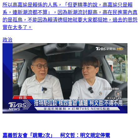
所以高嘉瑜是賴係的人馬，「但更精準的說，高嘉瑜只是賴
系，連新潮流都不算」，因為新潮流討厭高，高在民進黨內真
的是孤鳥，不能因為賴清德挺她就要大家都挺她，過去的恩怨
實在太多了。
政治
嘉義哲友會「跳電2次」 柯文哲：明文規定停電