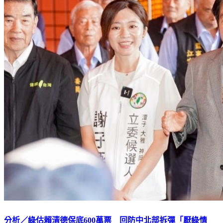
分析／綠估賴清德保底600萬票 回防中北部拆彈「厭綠情