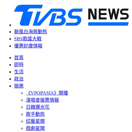
颱風白海豚動態
SBS歌謠大戰
優惠好康情報
首頁
即時
生活
政治
娛樂
《VPOPASIA》開播
演唱會搶票情報
日韓爆米花
歌手動態
綜藝星聞
戲劇星聞