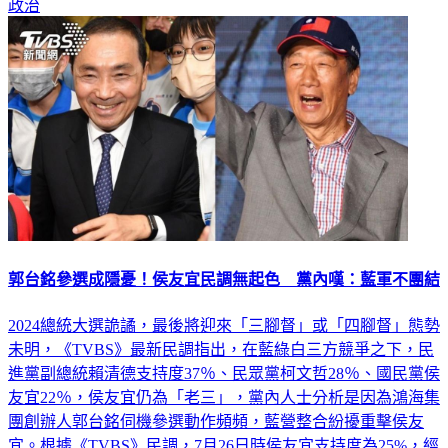
政治
郭台銘參選成隱憂！侯友宜民調無起色 黨內嘆：藍軍不團結
2024總統大選詭譎，最後將迎來「三腳督」或「四腳督」態勢
未明，《TVBS》最新民調指出，在藍綠白三方競爭之下，民
進黨副總統賴清德支持度37％、民眾黨柯文哲28％、國民黨侯
友宜22％，侯友宜仍為「老三」，黨內人士分析是因為鴻海集
團創辦人郭台銘伺機參選動作頻頻，藍營整合紛擾重擊侯友
宜。根據《TVBS》民調，7月26日時侯友宜支持度為25%，經