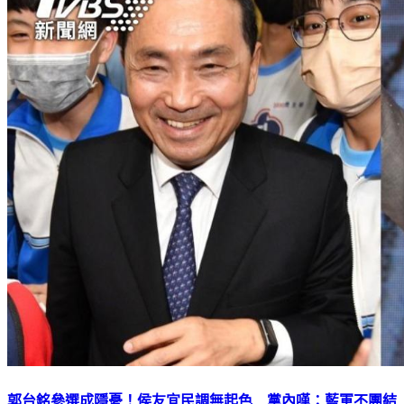
郭台銘參選成隱憂！侯友宜民調無起色 黨內嘆：藍軍不團結