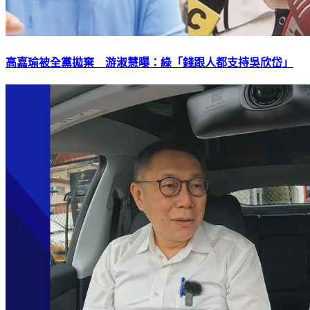
高嘉瑜被全黨拋棄 游淑慧曝：綠「錢跟人都支持吳欣岱」