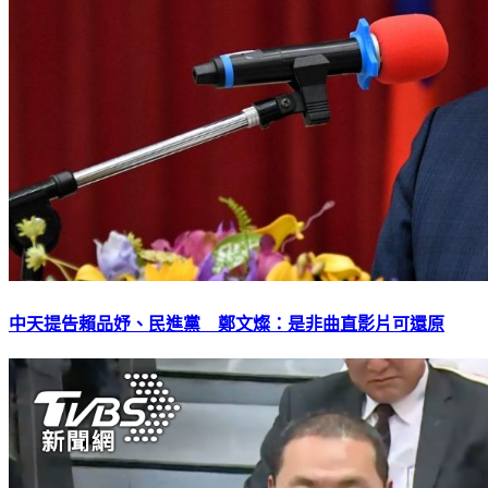
中天提告賴品妤、民進黨 鄭文燦：是非曲直影片可還原