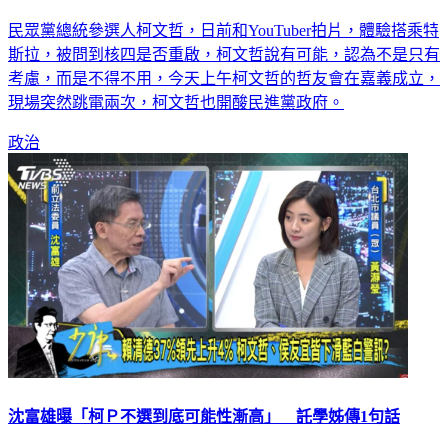
民眾黨總統參選人柯文哲，日前和YouTuber拍片，體驗搭乘特
斯拉，被問到核四是否重啟，柯文哲說有可能，認為不是只有
考慮，而是不得不用，今天上午柯文哲的哲友會在嘉義成立，
現場突然跳電兩次，柯文哲也開酸民進黨政府。
政治
沈富雄曝「柯Ｐ不選到底可能性漸高」 託學姊傳1句話