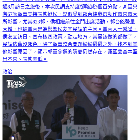
過8月訪日之旅後，本次民調支持度卻略減3個百分點，甚至只
有67％藍營支持表態挺侯，疑似受到郭台銘參選動作愈來愈大
所影響，尤其823郭、侯相繼前往金門出席活動，郭台銘聲量
大增，也被黨內是為影響侯友宜民調的主因。黨內人士感嘆，
侯友宜訪日、宣布核四政策，勤走地方，其實該做的都做了，
民調依舊沒起色，除了藍營整合問題紛紛擾擾之外，找不到其
他影響原因了，顯示郭董參選的隱憂仍然存在，讓藍營基本盤
出不來、表態率低。
政治