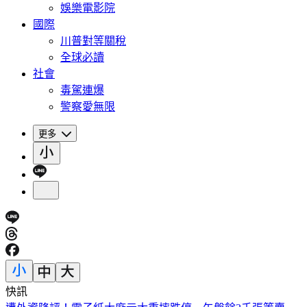
娛樂電影院
國際
川普對等關稅
全球必讀
社會
毒駕連爆
警察愛無限
更多
快訊