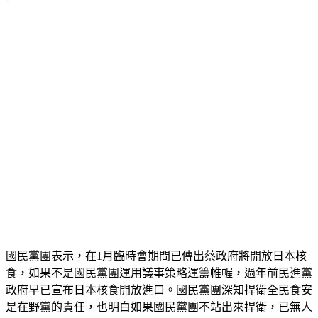
國民黨團表示，在1月臨時會期間已傳出蔡政府將開放日本核
食，如果不是國民黨團運用議事策略運籌帷幄，過年前民進黨
政府早已宣布日本核食開放進口。國民黨團深知捍衛全民食安
是在野黨的責任，也明白如果國民黨團不站出來捍衛，已無人