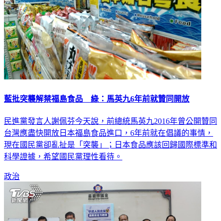
藍批突襲解禁福島食品 綠：馬英九6年前就贊同開放
民進黨發言人謝佩芬今天說，前總統馬英九2016年曾公開贊同
台灣應盡快開放日本福島食品進口，6年前就在倡議的事情，
現在國民黨卻亂扯是「突襲」；日本食品應該回歸國際標準和
科學證據，希望國民黨理性看待。
政治