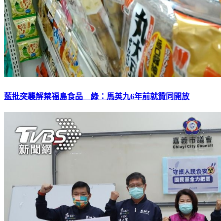
藍批突襲解禁福島食品 綠：馬英九6年前就贊同開放