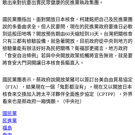
敢出來對抗要出賣民眾健康的民進黨執政集團。
國民黨團指出，面對開放日本核食，柯建銘把自己及民進黨團
說的多委曲求全。但人民要問，現在的民進黨政府要逢日必軟
到這般田地嗎？開放預告期由60天縮短到10天。台灣把關核食
只有三都有檢驗設備，就急著開放，目前政府從中央到地方的
檢驗量能有辦法好好為民把關嗎？衛福部更揚言，地方政府
「食安自治條例」若與中央開放政策抵觸將宣告無效，就是要
將食安大門洞開讓日本核食長驅直入。
國民黨團表示，蔡政府說開放萊豬可以簽訂台美自由貿易協定
（FTA），結果現在一個「鬼影都沒有」。現在又以開放日本
核食來交換加入跨太平洋夥伴全面進步協定（CPTPP），外界
看來也是蔡政府一廂情願。（中央社）
國民黨
民進黨
福島