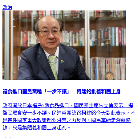
政治
福食進口國民黨嗆「一步不讓」 柯建銘批義和團上身
政府開放日本福島5縣食品進口，國民黨主席朱立倫表示，捍
衛民眾食安一步不讓。民進黨團總召柯建銘今天對此表示，不
是每件國家重大政策都要洪荒之力反對，國民黨續走深藍路
線，只是集體義和團上身起乩。