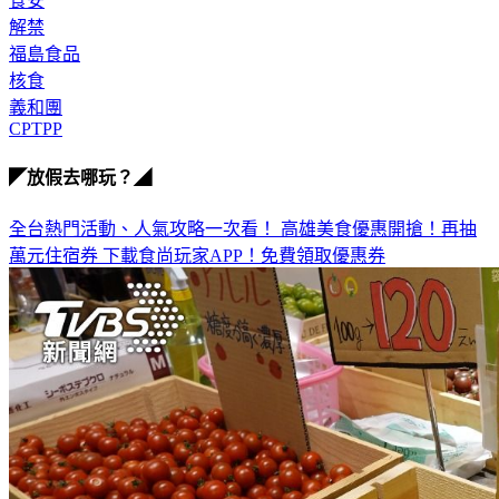
食安
解禁
福島食品
核食
義和團
CPTPP
◤放假去哪玩？◢
全台熱門活動、人氣攻略一次看！
高雄美食優惠開搶！再抽
萬元住宿券
下載食尚玩家APP！免費領取優惠券