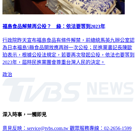
福島食品解禁再公投？ 綠：依法要等到2023年
行政院昨天宣布福島食品有條件解禁，前總統馬英九辦公室認
為日本福島5縣食品開放應再辦一次公投；民進黨書記長陳歐
珀表示，根據公投法規定，若要再次發起公投，依法也要等到
2023年，屆時民進黨團會尊重台灣人民的決定。
政治
深入時事，一觸即見
意見反映：service@tvbs.com.tw
觀眾服務專線：02-2656-1599