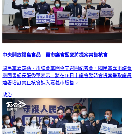
中央開放福島食品 嘉市議會藍營將提案禁售核食
國民黨嘉義縣、市議會黨團今天召開記者會，國民黨嘉市議會
黨團書記長張秀華表示，將在16日市議會臨時會提案爭取議員
連署增訂禁止核食進入嘉義市販售。
政治