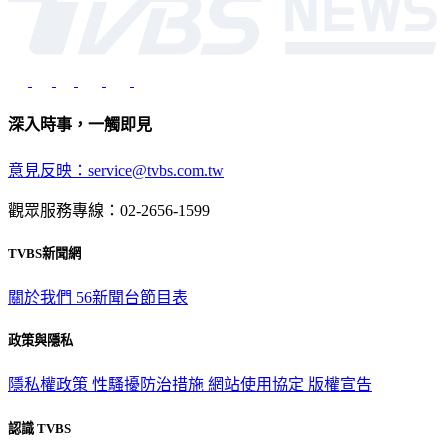
深入時事，一觸即見
意見反映：service@tvbs.com.tw
觀眾服務專線：02-2656-1599
TVBS新聞網
關於我們
56新聞台節目表
政策與隱私
隱私權政策
性騷擾防治措施
網站使用協定
版權宣告
認識 TVBS