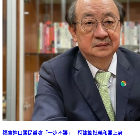
福食進口國民黨嗆「一步不讓」 柯建銘批義和團上身