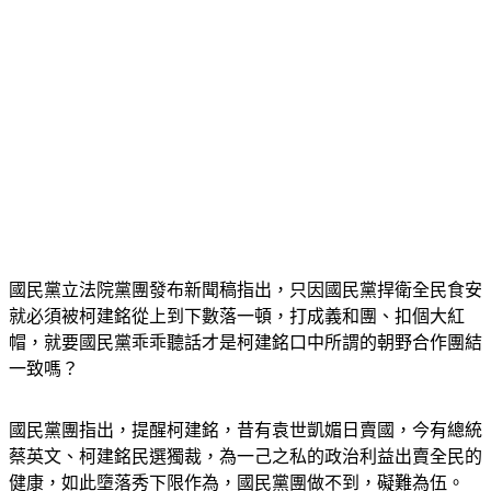
國民黨立法院黨團發布新聞稿指出，只因國民黨捍衛全民食安
就必須被柯建銘從上到下數落一頓，打成義和團、扣個大紅
帽，就要國民黨乖乖聽話才是柯建銘口中所謂的朝野合作團結
一致嗎？
國民黨團指出，提醒柯建銘，昔有袁世凱媚日賣國，今有總統
蔡英文、柯建銘民選獨裁，為一己之私的政治利益出賣全民的
健康，如此墮落秀下限作為，國民黨團做不到，礙難為伍。