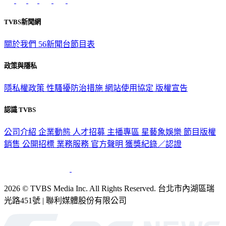
TVBS新聞網
關於我們
56新聞台節目表
政策與隱私
隱私權政策
性騷擾防治措施
網站使用協定
版權宣告
認識 TVBS
公司介紹
企業動態
人才招募
主播專區
星藝象娛樂
節目版權
銷售
公開招標
業務服務
官方聲明
獲獎紀錄／認證
2026 © TVBS Media Inc. All Rights Reserved. 台北市內湖區瑞
光路451號 | 聯利媒體股份有限公司