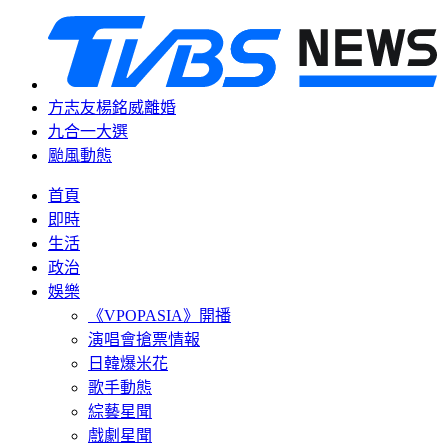
方志友楊銘威離婚
九合一大選
颱風動態
首頁
即時
生活
政治
娛樂
《VPOPASIA》開播
演唱會搶票情報
日韓爆米花
歌手動態
綜藝星聞
戲劇星聞