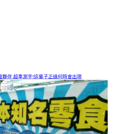
靈夥伴
超準測字!這輩子正緣何時會出現