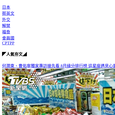
日本
蔡英文
外交
解禁
福食
會員國
CPTPP
◤人氣夯文◢
何潤東、曹佑寧獨家專訪搶先看
8月緣分排行榜 這星座遇見心