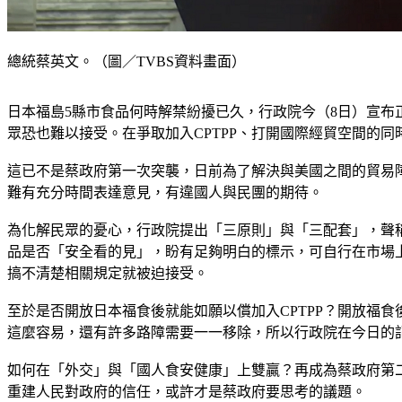
總統蔡英文。（圖／TVBS資料畫面）
日本福島5縣市食品何時解禁紛擾已久，行政院今（8日）宣布
眾恐也難以接受。在爭取加入CPTPP、打開國際經貿空間的
這已不是蔡政府第一次突襲，日前為了解決與美國之間的貿易
難有充分時間表達意見，有違國人與民團的期待。
為化解民眾的憂心，行政院提出「三原則」與「三配套」，聲
品是否「安全看的見」，盼有足夠明白的標示，可自行在市場
搞不清楚相關規定就被迫接受。
至於是否開放日本福食後就能如願以償加入CPTPP？開放福食
這麼容易，還有許多路障需要一一移除，所以行政院在今日的記
如何在「外交」與「國人食安健康」上雙贏？再成為蔡政府第
重建人民對政府的信任，或許才是蔡政府要思考的議題。