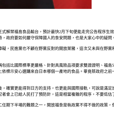
正式解禁福島食品輸台，預計最快2月下旬便能走完公告程序生
同時，政府要如何嚴守保障國人的食安問題，也是大家心中的疑問
障礙，民進黨也不顧在野黨反對的開放萊豬，這次又未與在野黨和
稱包括比國際標準更嚴格、針對具風險品項要求雙證證明、福島
上依標示安心選購來自日本哪個一產地的食品。畢竟蔡政府之前
後，確實更能得到日方的支持，也更能與國際接軌，可說是滿足加入
者會上已給人民打了預防針，這是相當複雜的程序，不要低估了參
二任期下半場的難題之一，開放福食是執政黨不得不做的政策，