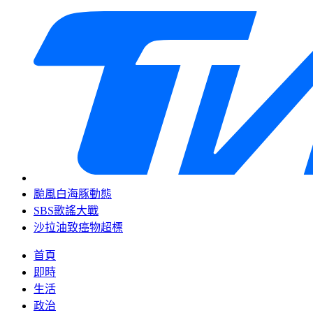
颱風白海豚動態
SBS歌謠大戰
沙拉油致癌物超標
首頁
即時
生活
政治