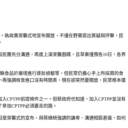
效。執政黨突襲式地宣布開放，不僅在野黨提出質疑與抨擊，民
。
民團充分溝通，再度上演突襲戲碼，且草案僅預告10日，各界
5縣食品於邊境進行逐批檢驗等，但民眾仍擔心手上所採買的食
一再強調核食進口沒有時間表，現在卻突然要開放，民眾根本還
CPTPP前提條件之一。但蔡政府也知道，加入CPTPP並沒有
加CPTPP必須要走的路。
但是突襲式的宣布，與蔡總統強調的謙卑、溝通相距甚遠，如何