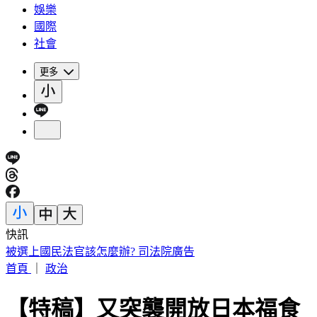
娛樂
國際
社會
更多
快訊
IU無預警召喚前男友 韓網替「她」心疼：很不舒服
首頁
｜
政治
【特稿】又突襲開放日本福食