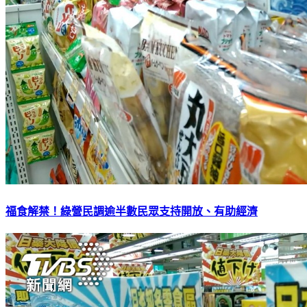
福食解禁！綠營民調逾半數民眾支持開放、有助經濟