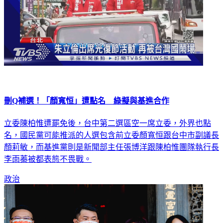
刪Q補選！「顏寬恒」遭點名 綠擬與基進合作
立委陳柏惟遭罷免後，台中第二選區空一席立委，外界也點
名，國民黨可能推派的人選包含前立委顏寬恒跟台中市副議長
顏莉敏，而基進黨則是新聞部主任張博洋跟陳柏惟團隊執行長
李雨蓁被都表態不畏戰。
政治