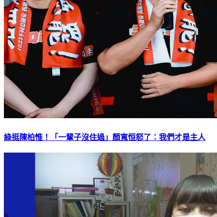
綠挺陳柏惟！「一輩子沒住過」顏寬恒怒了：我們才是主人