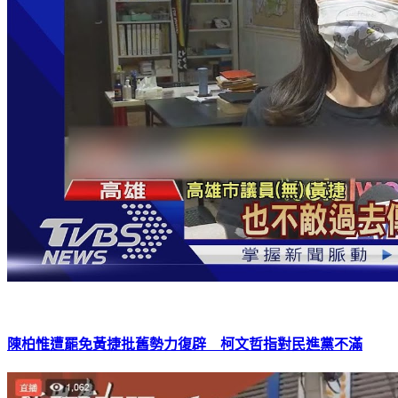
陳柏惟遭罷免黃捷批舊勢力復辟 柯文哲指對民進黨不滿