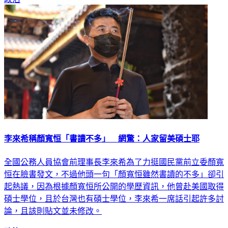
李來希稱顏寬恒「書讀不多」 網驚：人家留美碩士耶
全國公務人員協會前理事長李來希為了力挺國民黨前立委顏寬
恒在臉書發文，不過他頭一句「顏寬恒雖然書讀的不多」卻引
起熱議，因為根據顏寬恒所公開的學歷資訊，他曾赴美國取得
碩士學位，且於台灣也有碩士學位，李來希一席話引起許多討
論，且該則貼文並未修改。
政治