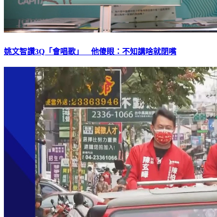
姚文智讚3Q「會唱歌」 他傻眼：不知講啥就閉嘴