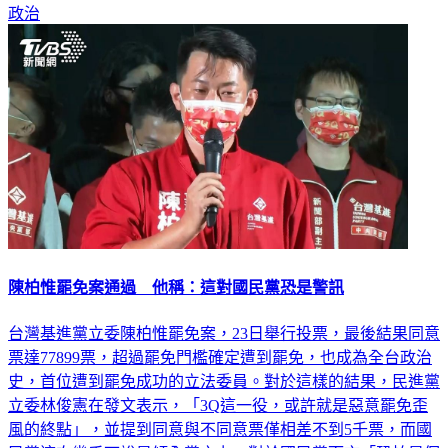
陳柏惟罷免案通過 他稱：這對國民黨恐是警訊
台灣基進黨立委陳柏惟罷免案，23日舉行投票，最後結果同意
票達77899票，超過罷免門檻確定遭到罷免，也成為全台政治
史，首位遭到罷免成功的立法委員。對於這樣的結果，民進黨
立委林俊憲在發文表示，「3Q這一役，或許就是惡意罷免歪
風的終點」，並提到同意與不同意票僅相差不到5千票，而國
民黨這次幾乎可說是傾全黨之力，對於國民黨而言「恐怕是個