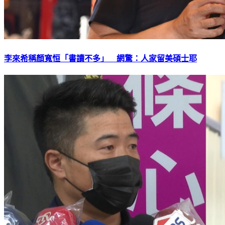
李來希稱顏寬恒「書讀不多」 網驚：人家留美碩士耶