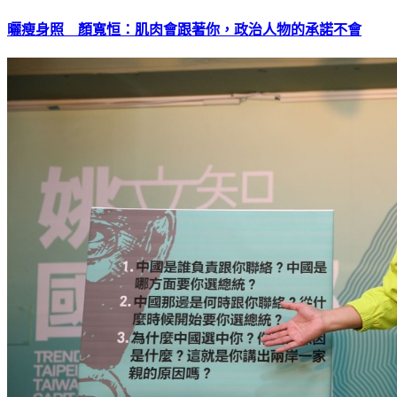
曬瘦身照 顏寬恒：肌肉會跟著你，政治人物的承諾不會