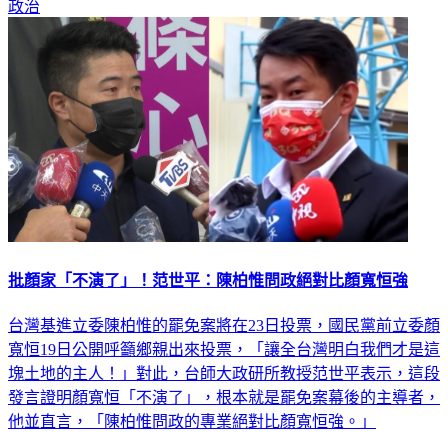
批顏家「不演了」！范世平：陳柏惟問政絕對比顏寬恒強
台灣基進立委陳柏惟的罷免案將在23日投票，國民黨前立委顏
寬恒19日公開呼籲鄉親出來投票，「讓全台灣明白我們才是這
塊土地的主人！」對此，台師大政研所教授范世平表示，這段
發言證明顏寬恒「不演了」，根本就是罷免案幕後的主導者，
他並直言，「陳柏惟問政的專業絕對比顏寬恒強。」
政治