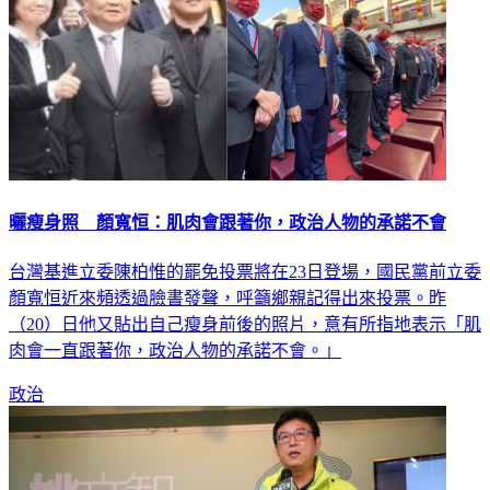
曬瘦身照 顏寬恒：肌肉會跟著你，政治人物的承諾不會
台灣基進立委陳柏惟的罷免投票將在23日登場，國民黨前立委
顏寬恒近來頻透過臉書發聲，呼籲鄉親記得出來投票。昨
（20）日他又貼出自己瘦身前後的照片，意有所指地表示「肌
肉會一直跟著你，政治人物的承諾不會。」
政治