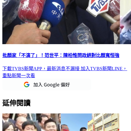
批顏家「不演了」！范世平：陳柏惟問政絕對比顏寬恒強
下載TVBS新聞APP，最新消息不漏接
加入TVBS新聞LINE，
重點新聞一次看
延伸閱讀