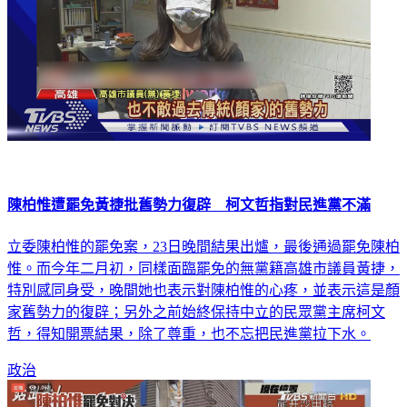
陳柏惟遭罷免黃捷批舊勢力復辟 柯文哲指對民進黨不滿
立委陳柏惟的罷免案，23日晚間結果出爐，最後通過罷免陳柏
惟。而今年二月初，同樣面臨罷免的無黨籍高雄市議員黃捷，
特別感同身受，晚間她也表示對陳柏惟的心疼，並表示這是顏
家舊勢力的復辟；另外之前始終保持中立的民眾黨主席柯文
哲，得知開票結果，除了尊重，也不忘把民進黨拉下水。
政治