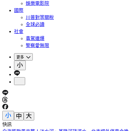
娛樂電影院
國際
川普對等關稅
全球必讀
社會
毒駕連爆
警察愛無限
更多
快訊