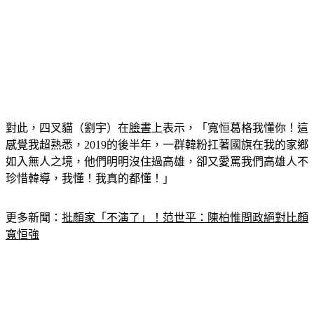
對此，四叉貓（劉宇）在
臉書
上表示，「寬恒葛格我懂你！這
感覺我超熟悉，2019的後半年，一群韓粉扛著國旗在我的家鄉
如入無人之境，他們明明沒住過高雄，卻又愛罵我們高雄人不
珍惜韓導，我懂！我真的都懂！」
更多新聞：
批顏家「不演了」！范世平：陳柏惟問政絕對比顏
寬恒強