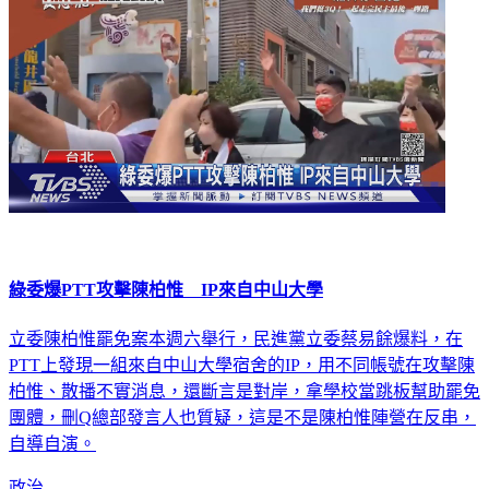
綠委爆PTT攻擊陳柏惟 IP來自中山大學
立委陳柏惟罷免案本週六舉行，民進黨立委蔡易餘爆料，在
PTT上發現一組來自中山大學宿舍的IP，用不同帳號在攻擊陳
柏惟、散播不實消息，還斷言是對岸，拿學校當跳板幫助罷免
團體，刪Q總部發言人也質疑，這是不是陳柏惟陣營在反串，
自導自演。
政治