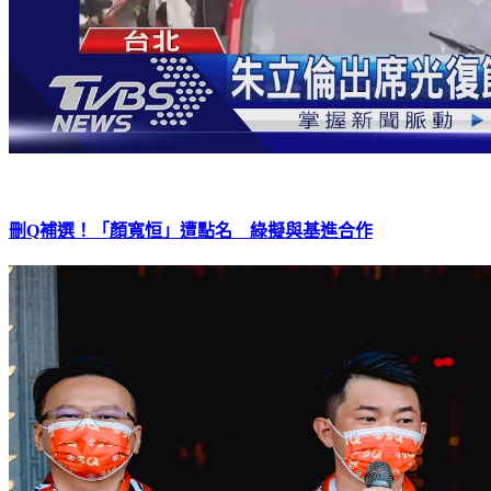
刪Q補選！「顏寬恒」遭點名 綠擬與基進合作