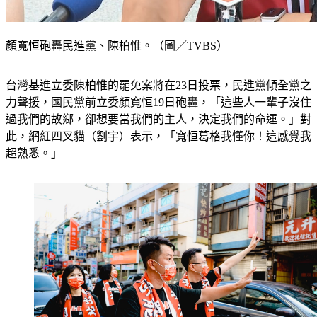
顏寬恒砲轟民進黨、陳柏惟。（圖／TVBS）
台灣基進立委陳柏惟的罷免案將在23日投票，民進黨傾全黨之
力聲援，國民黨前立委顏寬恒19日砲轟，「這些人一輩子沒住
過我們的故鄉，卻想要當我們的主人，決定我們的命運。」對
此，網紅四叉貓（劉宇）表示，「寬恒葛格我懂你！這感覺我
超熟悉。」