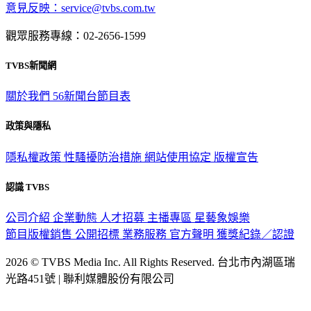
觀眾服務專線：02-2656-1599
TVBS新聞網
關於我們
56新聞台節目表
政策與隱私
隱私權政策
性騷擾防治措施
網站使用協定
版權宣告
認識 TVBS
公司介紹
企業動態
人才招募
主播專區
星藝象娛樂
節目版權銷售
公開招標
業務服務
官方聲明
獲獎紀錄／認證
2026 © TVBS Media Inc. All Rights Reserved. 台北市內湖區瑞
光路451號 | 聯利媒體股份有限公司