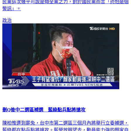
警訊」。
政治
刪Q後中二選區補選 藍綠點兵點將搶攻
陳柏惟遭到罷免，台中市第二選區三個月內將舉行立委補選，
藍綠都在點兵點將搶攻。藍營放眼望去，動員能力強的顏家自
然被看好，不過這次不同意陳柏惟被罷免的也有7.3萬多人，