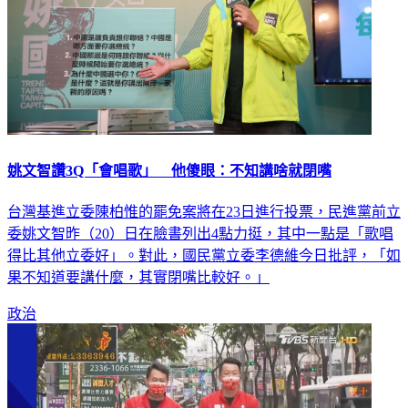
姚文智讚3Q「會唱歌」 他傻眼：不知講啥就閉嘴
台灣基進立委陳柏惟的罷免案將在23日進行投票，民進黨前立
委姚文智昨（20）日在臉書列出4點力挺，其中一點是「歌唱
得比其他立委好」。對此，國民黨立委李德維今日批評，「如
果不知道要講什麼，其實閉嘴比較好。」
政治