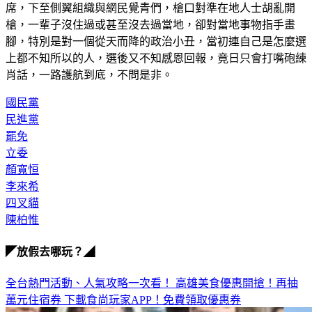
槍，一輩子沒住過或甚至沒去過當地，卻對當地事物指手畫
腳，特別是對一個從天而降的政治小丑，當初連自己是怎麼選
上都不知所以的人，選後又不知感恩回報，竟日只會打嘴砲練
肖話，一路護航到底，不問是非。
國民黨
民進黨
罷免
立委
顏寬恒
李來希
四叉貓
陳柏惟
◤放假去哪玩？◢
全台熱門活動、人氣攻略一次看！
高雄美食優惠開搶！再抽
萬元住宿券
下載食尚玩家APP！免費領取優惠券