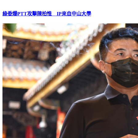
綠委爆PTT攻擊陳柏惟 IP來自中山大學