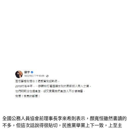
全國公務人員協會前理事長李來希則表示，顏寬恒雖然書讀的
不多，但這次話說得很貼切，民進黨舉黨上下一致，上至主
席，下至側翼組織與網民覺青們，槍口對準在地人士胡亂開