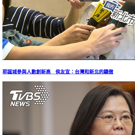
耶誕城參與人數創新高 侯友宜：台灣和新北的驕傲