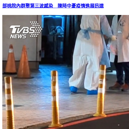
部桃院內群聚第三波感染 陳時中憂疫情進展迅速