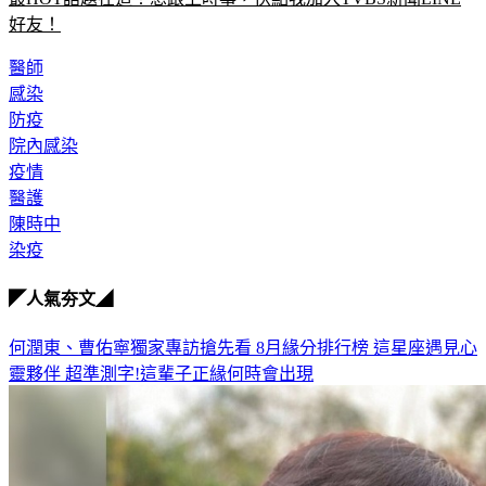
好友！
醫師
感染
防疫
院內感染
疫情
醫護
陳時中
染疫
◤人氣夯文◢
何潤東、曹佑寧獨家專訪搶先看
8月緣分排行榜 這星座遇見心
靈夥伴
超準測字!這輩子正緣何時會出現