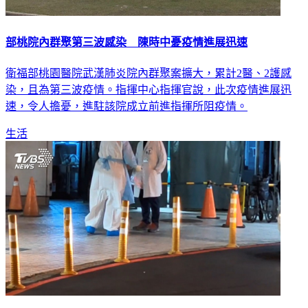
部桃院內群聚第三波感染 陳時中憂疫情進展迅速
衛福部桃園醫院武漢肺炎院內群聚案擴大，累計2醫、2護感
染，且為第三波疫情。指揮中心指揮官說，此次疫情進展迅
速，令人擔憂，進駐該院成立前進指揮所阻疫情。
生活