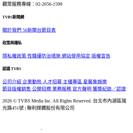
觀眾服務專線：02-2656-1599
TVBS新聞網
關於我們
56新聞台節目表
政策與隱私
隱私權政策
性騷擾防治措施
網站使用協定
版權宣告
認識 TVBS
公司介紹
企業動態
人才招募
主播專區
星藝象娛樂
節目版權銷售
公開招標
業務服務
官方聲明
獲獎紀錄／認證
2026 © TVBS Media Inc. All Rights Reserved. 台北市內湖區瑞
光路451號 | 聯利媒體股份有限公司