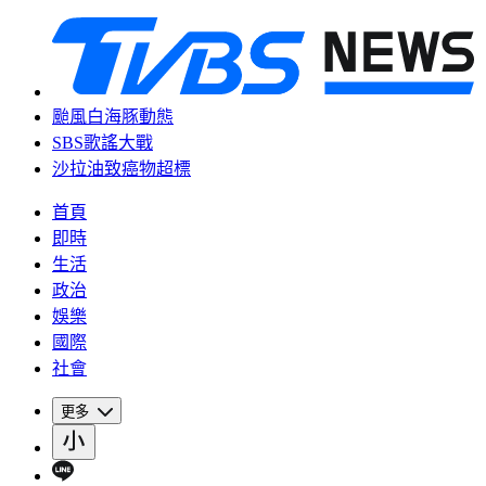
颱風白海豚動態
SBS歌謠大戰
沙拉油致癌物超標
首頁
即時
生活
政治
娛樂
國際
社會
更多