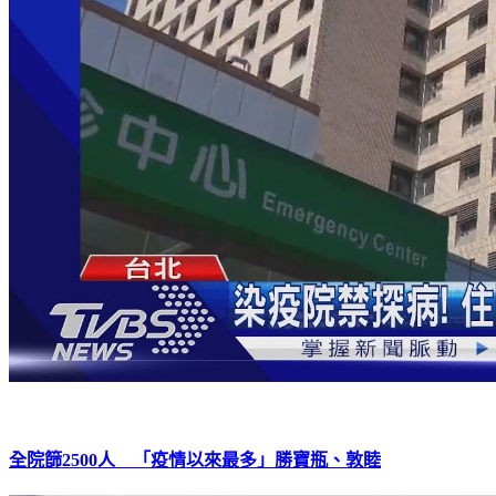
全院篩2500人 「疫情以來最多」勝寶瓶、敦睦