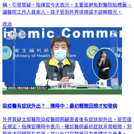
稱，引發質疑。指揮官今天表示，主要是避免對醫院貼標籤，
讓醫院工作人員家人、孩子受到外界排擠或不諒解眼光。
政治
染疫醫有症狀外出？ 陳時中：最初輕微回想才知發病
外界質疑北部醫院染疫醫師照顧患者後有症狀卻外出，是否違
反規定。指揮官陳時中表示，確診醫師最初症狀非常輕微，到
發病才回想起有症狀，並以此訂定發病日為後續診治參考。