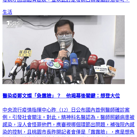
生活
醫染疫鄭文燦「急露臉」？ 他揭幕後關鍵：想登大位
中央流行疫情指揮中心昨（12）日公布國內首例醫師確診案
例，引發社會關注。對此，精神科名醫認為，醫師照顧病患被
感染，沒人會怪罪他們，應審視哪個環節出問題，補強院內感
染的控制，且桃園市長昨開記者會僅是「露露臉」，應是想角