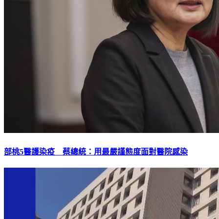
部桃5醫護染疫 蔡總統：用最嚴謹態度面對醫院感染