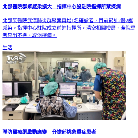
北部醫院群聚感染擴大 指揮中心設駐院指揮所禁探病
北部某醫院武漢肺炎群聚案再增1名確診者，目前累計2醫2護
感染。指揮中心駐院成立前進指揮所，清空相關樓層、全院患
者只出不進、取消探病。
生活
聯防醫療網啟動應變 分擔部桃急重症患者