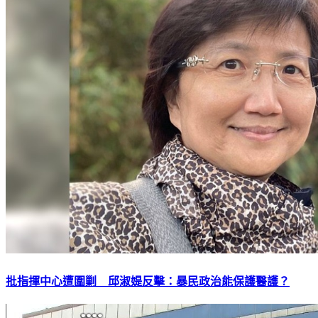
批指揮中心遭圍剿 邱淑媞反擊：暴民政治能保護醫護？