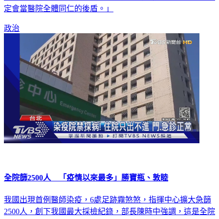
定會當醫院全體同仁的後盾。」
政治
全院篩2500人 「疫情以來最多」勝寶瓶、敦睦
我國出現首例醫師染疫，6處足跡霧煞煞，指揮中心擴大急篩
2500人，創下我國最大採檢紀錄，部長陳時中強調，這是全院