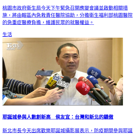
桃園市政府衛生局今天下午緊急召開應變會議並啟動相關措
施，將由轄區內急救責任醫院協助，分擔衛生福利部桃園醫院
的急重症醫療負擔，維護民眾的就醫權益。
生活
耶誕城參與人數創新高 侯友宜：台灣和新北的驕傲
新北市長今天出席歡樂耶誕城攝影展表示，防疫期間參與耶誕