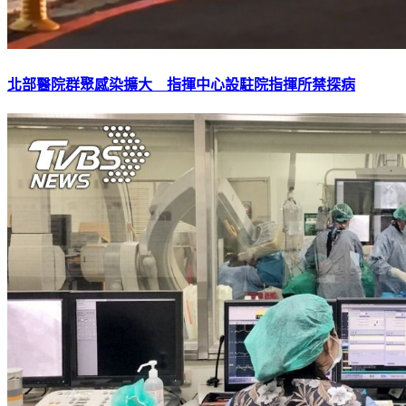
北部醫院群聚感染擴大 指揮中心設駐院指揮所禁探病