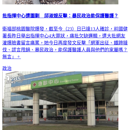
批指揮中心遭圍剿 邱淑媞反擊：暴民政治能保護醫護？
衛福部桃園醫院爆發，截至今（23）日已達13人確診，前國健
署長昨日舉出指揮中心4大罪狀，痛批欠缺邏輯，遭大批網友
灌爆臉書留言痛罵，她今日再度發文反擊「網軍出征、鐵蹄撻
伐、謊言甩鍋、暴民政治，能保護醫護人員與他們的家屬嗎？
無言」。
政治