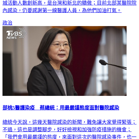
城活動人數創新高，是台灣和新北的驕傲；目前北部某醫院院
內感染，仍要感謝第一線醫護人員，為他們加油打氣。
政治
部桃5醫護染疫 蔡總統：用最嚴謹態度面對醫院感染
總統今天說，這幾天醫院感染的新聞，難免讓大家覺得緊張；
不過，這也是調整腳步，好好檢視和加強防疫措施的機會；
「我們會用最嚴謹的態度，來面對這次的醫院感染事件，也一