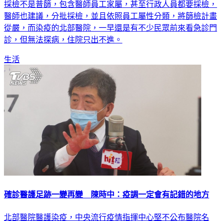
採檢不是普篩，包含醫師員工家屬，甚至行政人員都要採檢，
醫師也建議，分批採檢，並且依照員工屬性分類，將篩檢計畫
從嚴，而染疫的北部醫院，一早還是有不少民眾前來看急診門
診，但無法探病，住院只出不進。
生活
確診醫護足跡一變再變 陳時中：疫調一定會有記錯的地方
北部醫院醫護染疫，中央流行疫情指揮中心堅不公布醫院名