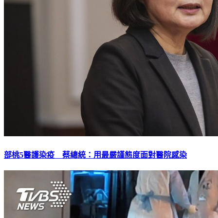
部桃5醫護染疫 蔡總統：用最嚴謹態度面對醫院感染