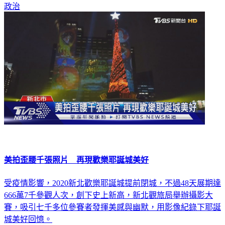
政治
美拍歪腰千張照片 再現歡樂耶誕城美好
受疫情影響，2020新北歡樂耶誕城提前閉城，不過48天展期達
666萬7千參觀人次，創下史上新高，新北觀旅局舉辦攝影大
賽，吸引七千多位參賽者發揮美感與幽默，用影像紀錄下耶誕
城美好回憶。