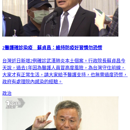
2醫護確診染疫 蘇貞昌：維持防疫好習慣勿恐慌
台灣近日新增2例確診武漢肺炎本土個案。行政院長蘇貞昌今
天說，過去1年因為醫護人員冒高度風險，為台灣守住前線，
大家才有正常生活，請大家給予醫護支持，也無需過度恐慌，
政府有處理院內感染的經驗。
政治