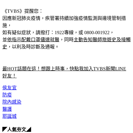
《TVBS》提醒您：
因應新冠肺炎疫情，疾管署持續加強疫情監測與邊境管制措
施，
如有疑似症狀，請撥打：1922專線，或 0800-001922，
並
依指示配戴口罩儘速就醫
，同時
主動告知醫師旅遊史及接觸
史
，以利及時診斷及通報。
最HOT話題在這！想跟上時事，快點我加入TVBS新聞LINE
好友！
侯友宜
防疫
院內感染
醫護
耶誕城
◤人氣夯文◢