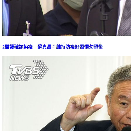
2醫護確診染疫 蘇貞昌：維持防疫好習慣勿恐慌