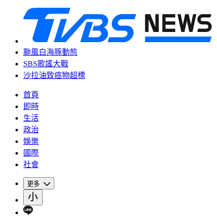
颱風白海豚動態
SBS歌謠大戰
沙拉油致癌物超標
首頁
即時
生活
政治
娛樂
國際
社會
更多