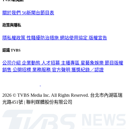
關於我們
56新聞台節目表
政策與隱私
隱私權政策
性騷擾防治措施
網站使用協定
版權宣告
認識 TVBS
公司介紹
企業動態
人才招募
主播專區
星藝象娛樂
節目版權
銷售
公開招標
業務服務
官方聲明
獲獎紀錄／認證
2026 © TVBS Media Inc. All Rights Reserved. 台北市內湖區瑞
光路451號 | 聯利媒體股份有限公司