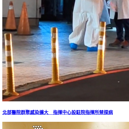
北部醫院群聚感染擴大 指揮中心設駐院指揮所禁探病