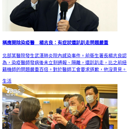
稱應開除染疫醫 楊志良：有症狀還趴趴走問題嚴重
北部某醫院發生武漢肺炎院內感染事件。前衛生署長楊志良認
為，染疫醫師發病後未立刻通報、隔離，還趴趴走，比之前紐
籍機師的問題嚴重百倍。對於醫師工會要求道歉，他沒意見。
生活