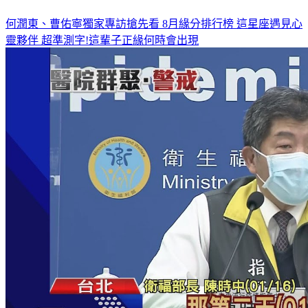
何潤東、曹佑寧獨家專訪搶先看
8月緣分排行榜 這星座遇見心
靈夥伴
超準測字!這輩子正緣何時會出現