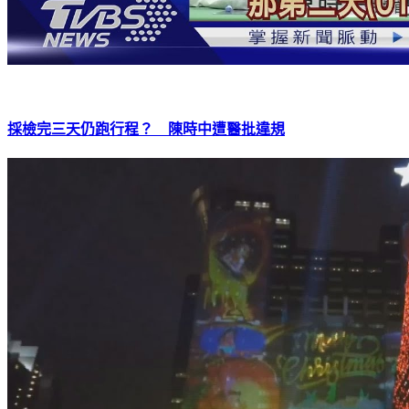
採檢完三天仍跑行程？ 陳時中遭醫批違規