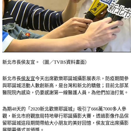
新北市長侯友宜。（圖／TVBS資料畫面）
新北市長
侯友宜
今天出席歡樂耶誕城攝影展表示，防疫期間參
與耶誕城活動人數創新高，是台灣和新北的驕傲；目前北部某
醫院院內感染，仍要感謝第一線醫護人員，為他們加油打氣。
為期48天的「2020新北歡樂耶誕城」吸引了666萬7000多人參
觀，新北市府觀旅局特地舉行耶誕攝影大賽，透過影像作品保
留耶誕城這段期間帶給大小朋友的美好回憶，侯友宜出席攝影
展開幕儀式並頒獎。