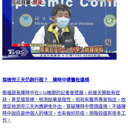
採檢完三天仍跑行程？ 陳時中遭醫批違規
衛福部長陳時中在1/16晚間的記者會透露，前幾天開始有症
狀，甚至還發燒，檢測結果是陰性，但就有醫界專家指出，依
規定檢測完三天內應避免外出，質疑陳時中帶頭違規，不過陳
時中說這是他個人的情況，也有做好防疫，現階段還有很多工
作。