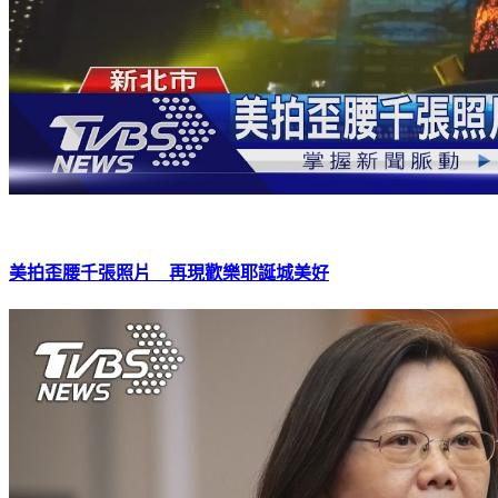
美拍歪腰千張照片 再現歡樂耶誕城美好