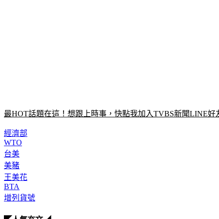
最HOT話題在這！想跟上時事，快點我加入TVBS新聞LINE好
經濟部
WTO
台美
美豬
王美花
BTA
增列貨號