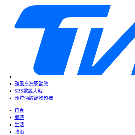
颱風白海豚動態
SBS歌謠大戰
沙拉油致癌物超標
首頁
即時
生活
政治