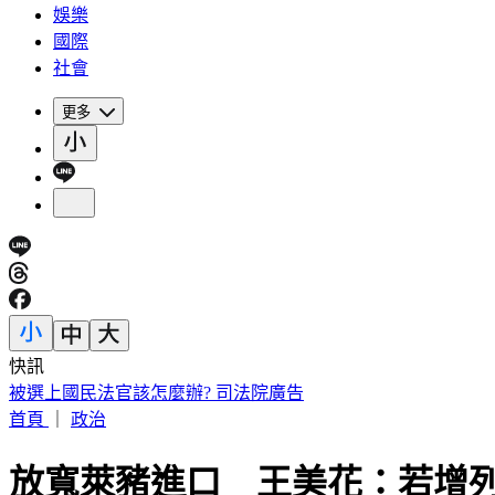
娛樂
國際
社會
更多
快訊
被選上國民法官該怎麼辦? 司法院廣告
首頁
｜
政治
放寬萊豬進口 王美花：若增列