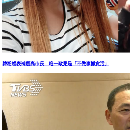
韓粉領表補選高市長 唯一政見是「不做事抓貪污」