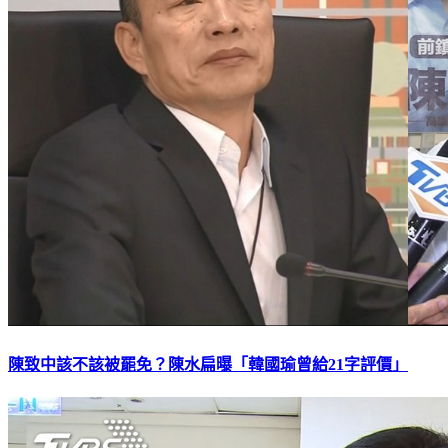
陳致中該不該被罷免？陳水扁曝「韓國瑜曾給21字評價」