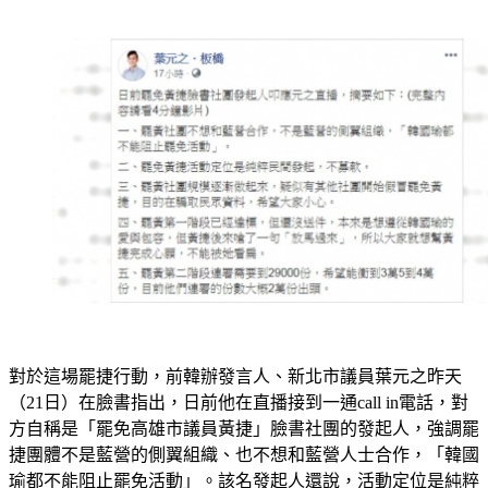
對於這場罷捷行動，前韓辦發言人、新北市議員葉元之昨天
（21日）在臉書指出，日前他在直播接到一通call in電話，對
方自稱是「罷免高雄市議員黃捷」臉書社團的發起人，強調罷
捷團體不是藍營的側翼組織、也不想和藍營人士合作，「韓國
瑜都不能阻止罷免活動」。該名發起人還說，活動定位是純粹