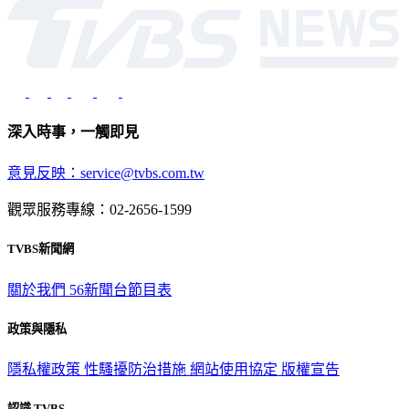
深入時事，一觸即見
意見反映：service@tvbs.com.tw
觀眾服務專線：02-2656-1599
TVBS新聞網
關於我們
56新聞台節目表
政策與隱私
隱私權政策
性騷擾防治措施
網站使用協定
版權宣告
認識 TVBS