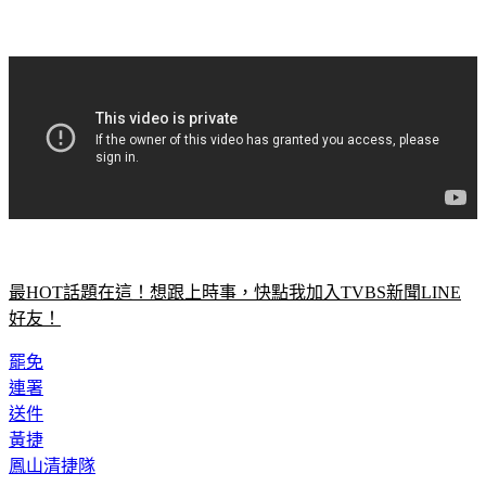
最HOT話題在這！想跟上時事，快點我加入TVBS新聞LINE
好友！
罷免
連署
送件
黃捷
鳳山清捷隊