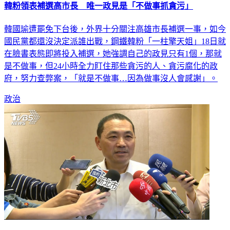
韓粉領表補選高市長 唯一政見是「不做事抓貪污」
韓國瑜遭罷免下台後，外界十分關注高雄市長補選一事，如今
國民黨都還沒決定派誰出戰，鋼鐵韓粉「一柱擎天姐」18日就
在臉書表態即將投入補選，她強調自己的政見只有1個，那就
是不做事，但24小時全力盯住那些貪污的人、貪污腐化的政
府，努力查弊案，「就是不做事…因為做事沒人會感謝」。
政治