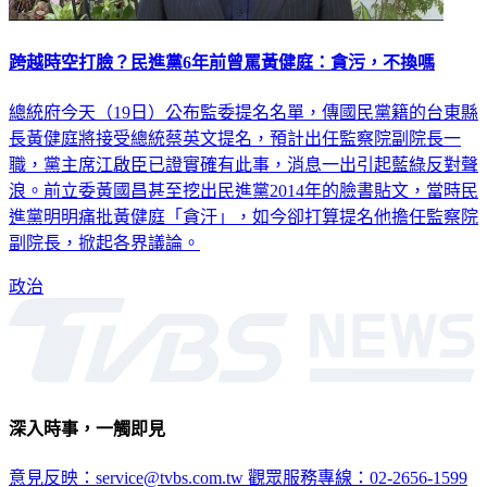
跨越時空打臉？民進黨6年前曾罵黃健庭：貪污，不換嗎
總統府今天（19日）公布監委提名名單，傳國民黨籍的台東縣
長黃健庭將接受總統蔡英文提名，預計出任監察院副院長一
職，黨主席江啟臣已證實確有此事，消息一出引起藍綠反對聲
浪。前立委黃國昌甚至挖出民進黨2014年的臉書貼文，當時民
進黨明明痛批黃健庭「貪汙」，如今卻打算提名他擔任監察院
副院長，掀起各界議論。
政治
深入時事，一觸即見
意見反映：service@tvbs.com.tw
觀眾服務專線：02-2656-1599