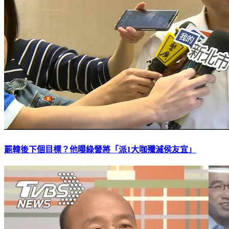
罷韓後下個目標？他曝綠營將「派1大咖殲滅侯友宜」