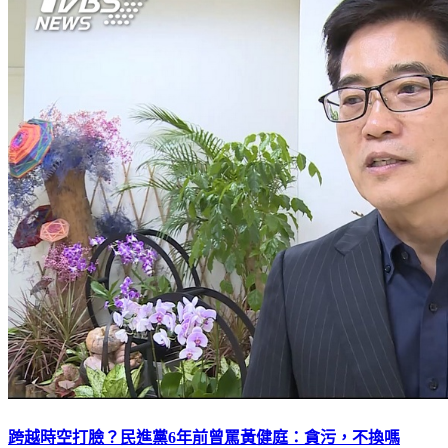
跨越時空打臉？民進黨6年前曾罵黃健庭：貪污，不換嗎