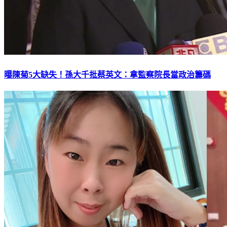
曝陳菊5大缺失！孫大千批蔡英文：拿監察院長當政治籌碼