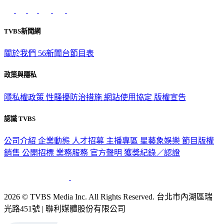
TVBS新聞網
關於我們
56新聞台節目表
政策與隱私
隱私權政策
性騷擾防治措施
網站使用協定
版權宣告
認識 TVBS
公司介紹
企業動態
人才招募
主播專區
星藝象娛樂
節目版權
銷售
公開招標
業務服務
官方聲明
獲獎紀錄／認證
2026 © TVBS Media Inc. All Rights Reserved. 台北市內湖區瑞
光路451號 | 聯利媒體股份有限公司