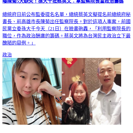
曝陳菊5大缺失！孫大千批蔡英文：拿監察院長當政治籌碼
總統府日前公布監委提名名單，總統蔡英文擬提名前總統府秘
書長、前高雄市長陳菊出任監察院長。對於這項人事案，前國
民黨立委孫大千今天（21日）在臉書砲轟，「利用監察院長的
職位，作為政治酬庸的籌碼。蔡英文將為台灣民主政治立下最
醜陋的惡例。」
政治