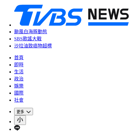
颱風白海豚動態
SBS歌謠大戰
沙拉油致癌物超標
首頁
即時
生活
政治
娛樂
國際
社會
更多