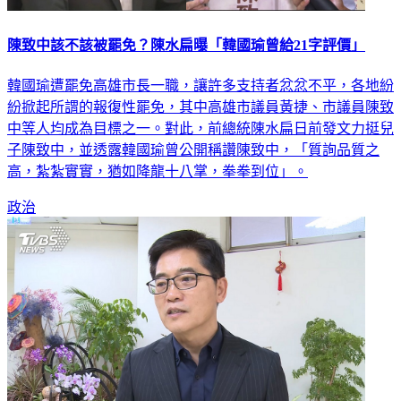
陳致中該不該被罷免？陳水扁曝「韓國瑜曾給21字評價」
韓國瑜遭罷免高雄市長一職，讓許多支持者忿忿不平，各地紛
紛掀起所謂的報復性罷免，其中高雄市議員黃捷、市議員陳致
中等人均成為目標之一。對此，前總統陳水扁日前發文力挺兒
子陳致中，並透露韓國瑜曾公開稱讚陳致中，「質詢品質之
高，紮紮實實，猶如降龍十八掌，拳拳到位」。
政治