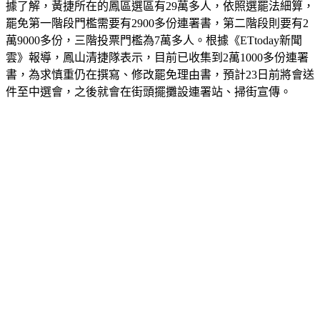
據了解，黃捷所在的鳳區選區有29萬多人，依照選罷法細算，
罷免第一階段門檻需要有2900多份連署書，第二階段則要有2
萬9000多份，三階投票門檻為7萬多人。根據《ETtoday新聞
雲》報導，鳳山清捷隊表示，目前已收集到2萬1000多份連署
書，為求慎重仍在撰寫、修改罷免理由書，預計23日前將會送
件至中選會，之後就會在街頭擺攤設連署站、掃街宣傳。