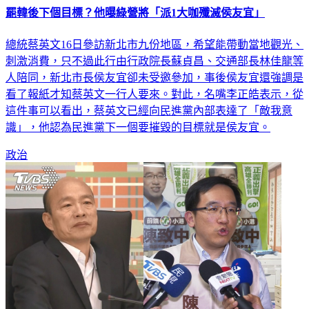
罷韓後下個目標？他曝綠營將「派1大咖殲滅侯友宜」
總統蔡英文16日參訪新北市九份地區，希望能帶動當地觀光、
刺激消費，只不過此行由行政院長蘇貞昌、交通部長林佳龍等
人陪同，新北市長侯友宜卻未受邀參加，事後侯友宜還強調是
看了報紙才知蔡英文一行人要來。對此，名嘴李正皓表示，從
這件事可以看出，蔡英文已經向民進黨內部表達了「敵我意
識」，他認為民進黨下一個要摧毀的目標就是侯友宜。
政治