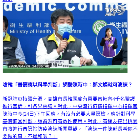
嗆韓「普篩應以科學判斷」網酸陳時中：鄭文燦就可演練？
新冠肺炎持續升溫，高雄市長韓國瑜有意要替轄內4千名醫護
進行普篩，引各界熱議。對此，中央流行疫情指揮中心指揮官
陳時中今(24日)下午回應，有沒有必要大量篩檢，應針對科學
基礎適當判斷，讓資源可有效性使用。對此，有網友挖出桃園
市將進行普篩站防疫演練新聞質疑，「演練一件陳部長叫你不
要做的事，不違和嗎？」