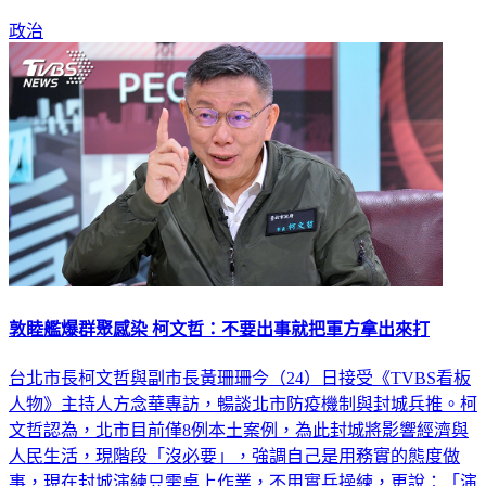
政治
敦睦艦爆群聚感染 柯文哲：不要出事就把軍方拿出來打
台北市長柯文哲與副市長黃珊珊今（24）日接受《TVBS看板
人物》主持人方念華專訪，暢談北市防疫機制與封城兵推。柯
文哲認為，北市目前僅8例本土案例，為此封城將影響經濟與
人民生活，現階段「沒必要」，強調自己是用務實的態度做
事，現在封城演練只需桌上作業，不用實兵操練，更說：「演