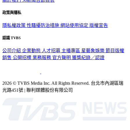
關於我們
56新聞台節目表
政策與隱私
隱私權政策
性騷擾防治措施
網站使用協定
版權宣告
認識 TVBS
公司介紹
企業動態
人才招募
主播專區
星藝象娛樂
節目版權
銷售
公開招標
業務服務
官方聲明
獲獎紀錄／認證
2026 © TVBS Media Inc. All Rights Reserved. 台北市內湖區瑞
光路451號 | 聯利媒體股份有限公司