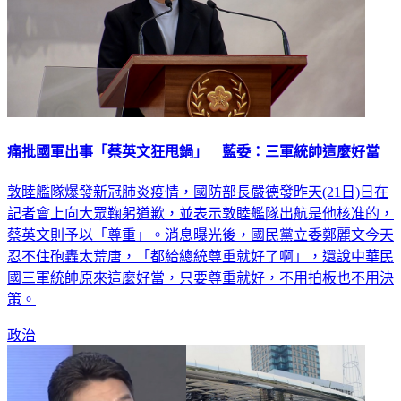
痛批國軍出事「蔡英文狂甩鍋」 藍委：三軍統帥這麼好當
敦睦艦隊爆發新冠肺炎疫情，國防部長嚴德發昨天(21日)日在
記者會上向大眾鞠躬道歉，並表示敦睦艦隊出航是他核准的，
蔡英文則予以「尊重」。消息曝光後，國民黨立委鄭麗文今天
忍不住砲轟太荒唐，「都給總統尊重就好了啊」，還說中華民
國三軍統帥原來這麼好當，只要尊重就好，不用拍板也不用決
策。
政治