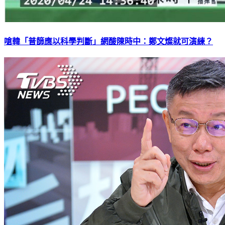
嗆韓「普篩應以科學判斷」網酸陳時中：鄭文燦就可演練？