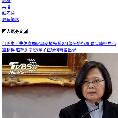
高雄
兵推
韓國瑜
敦睦艦隊
◤人氣夯文◢
何潤東、曹佑寧獨家專訪搶先看
8月緣分排行榜 這星座遇見心
靈夥伴
超準測字!這輩子正緣何時會出現