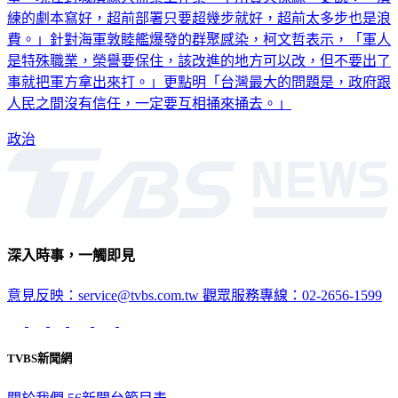
練的劇本寫好，超前部署只要超幾步就好，超前太多步也是浪
費。」針對海軍敦睦艦爆發的群聚感染，柯文哲表示，「軍人
是特殊職業，榮譽要保住，該改進的地方可以改，但不要出了
事就把軍方拿出來打。」更點明「台灣最大的問題是，政府跟
人民之間沒有信任，一定要互相捅來捅去。」
政治
深入時事，一觸即見
意見反映：service@tvbs.com.tw
觀眾服務專線：02-2656-1599
TVBS新聞網