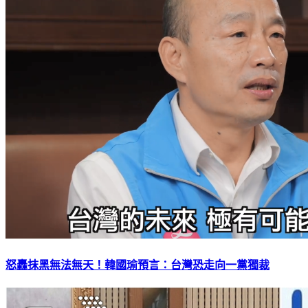
怒轟抹黑無法無天！韓國瑜預言：台灣恐走向一黨獨裁