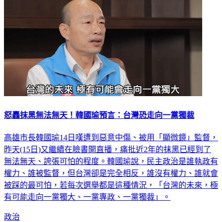
怒轟抹黑無法無天！韓國瑜預言：台灣恐走向一黨獨裁
高雄市長韓國瑜14日嘆遭到惡意中傷、被用「顯微鏡」監督，
昨天(15日)又繼續在臉書開直播，痛批近2年的抹黑已經到了
無法無天、誇張可怕的程度。韓國瑜說，民主政治是誰執政有
權力、誰被監督，但台灣卻是完全相反，誰沒有權力、誰就會
被踩的最可怕，若每次選舉都是這種情況，「台灣的未來，極
有可能走向一黨獨大、一黨專政、一黨獨裁」。
政治