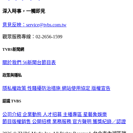
深入時事，一觸即見
意見反映：service@tvbs.com.tw
觀眾服務專線：02-2656-1599
TVBS新聞網
關於我們
56新聞台節目表
政策與隱私
隱私權政策
性騷擾防治措施
網站使用協定
版權宣告
認識 TVBS
公司介紹
企業動態
人才招募
主播專區
星藝象娛樂
節目版權銷售
公開招標
業務服務
官方聲明
獲獎紀錄／認證