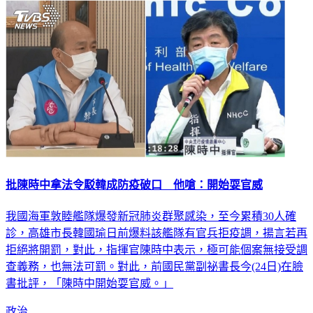
批陳時中拿法令駁韓成防疫破口 他嗆：開始耍官威
我國海軍敦睦艦隊爆發新冠肺炎群聚感染，至今累積30人確
診，高雄市長韓國瑜日前爆料該艦隊有官兵拒疫調，揚言若再
拒絕將開罰，對此，指揮官陳時中表示，極可能個案無接受調
查義務，也無法可罰。對此，前國民黨副祕書長今(24日)在臉
書批評，「陳時中開始耍官威。」
政治