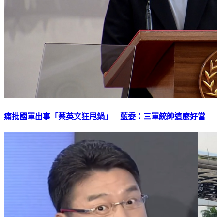
痛批國軍出事「蔡英文狂甩鍋」 藍委：三軍統帥這麼好當