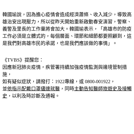
韓國瑜說，因為擔心疫情會造成經濟蕭條、收入減少，導致高
雄治安出現壓力，所以從昨天開始重新啟動春安演習，警察、
義警及里長的工作量將會加大。韓國瑜表示，「高雄市的防疫
工作必須是立體式的，每個層面、環節和細節都要照顧到，這
是我們對高雄市民的承諾，也是我們應該做的事情」。
《TVBS》提醒您：
因應新冠肺炎疫情，疾管署持續加強疫情監測與邊境管制措
施，
如有疑似症狀，請撥打：1922專線，或 0800-001922，
並
依指示配戴口罩儘速就醫
，同時
主動告知醫師旅遊史及接觸
史
，以利及時診斷及通報。