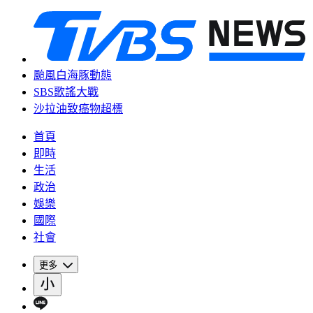
颱風白海豚動態
SBS歌謠大戰
沙拉油致癌物超標
首頁
即時
生活
政治
娛樂
國際
社會
更多