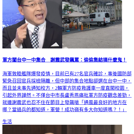
軍方闖台中一中集合 謝震武發飆罵：偷偷集結搞什麼鬼！
海軍敦睦艦隊爆發疫情，目前已有27名官兵確診，事後國防部
緊急召回官兵採檢隔離，但中部的集合地點卻選在台中一中，
而且並未事先通知校方，2輛軍方防疫救護車一度直闖校園，
引起外界譁然。不僅台中市長盧秀燕痛批軍方防疫觀念差勁，
就連謝震武也忍不住在節目上發飆嗆「通風最良好的地方在
哪？當過兵的都知道，軍營！成功嶺有多大你知道嗎？！」
生活