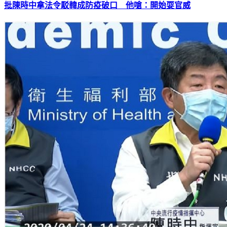
批陳時中拿法令駁韓成防疫破口 他嗆：開始耍官威