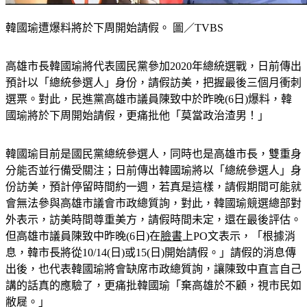
韓國瑜遭爆料將於下周開始請假。 圖／TVBS
高雄市長韓國瑜將代表國民黨參加2020年總統選戰，日前傳出
預計以「總統參選人」身份，請假訪美，把握最後三個月衝刺
選票。對此，民進黨高雄市議員陳致中於昨晚(6日)爆料，韓
國瑜將於下周開始請假，更痛批他「莫當政治渣男！」
韓國瑜目前是國民黨總統參選人，同時也是高雄市長，雙重身
分能否並行備受關注；日前傳出韓國瑜將以「總統參選人」身
份訪美，預計停留時間約一週，若真是這樣，請假期間可能就
會無法參與高雄市議會市政總質詢，對此，韓國瑜競選總部對
外表示，訪美時間尊重美方，請假時間未定，還在最後評估。
但高雄市議員陳致中昨晚(6日)在
臉書
上PO文表示，「根據消
息，韓市長將從10/14(日)或15(日)開始請假。」請假的消息傳
出後，也代表韓國瑜將會缺席市政總質詢，讓陳致中直言自己
講的話真的應驗了，更痛批韓國瑜「棄高雄於不顧，視市民如
敝屣。」