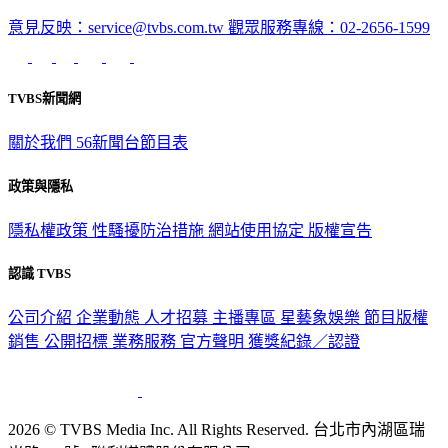
意見反映：service@tvbs.com.tw
觀眾服務專線：02-2656-1599
TVBS新聞網
關於我們
56新聞台節目表
政策與隱私
隱私權政策
性騷擾防治措施
網站使用協定
版權宣告
認識 TVBS
公司介紹
企業動態
人才招募
主播專區
星藝象娛樂
節目版權
銷售
公開招標
業務服務
官方聲明
獲獎紀錄／認證
2026 © TVBS Media Inc. All Rights Reserved. 台北市內湖區瑞