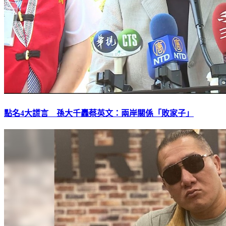
點名4大謊言 孫大千轟蔡英文：兩岸關係「敗家子」