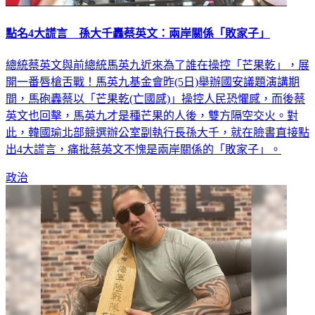
點名4大謊言 孫大千轟蔡英文：兩岸關係「敗家子」
總統蔡英文與前總統馬英九近來為了誰在操控「芒果乾」，展
開一番唇槍舌戰！馬英九基金會昨(5日)舉辦國安議題演講期
間，馬砲轟蔡以「芒果乾(亡國感)」操控人民恐懼感，而後蔡
英文也回擊，馬英九才是種芒果的人後，雙方隔空交火。對
此，韓國瑜北部競選辦公室副執行長孫大千，就在臉書直接點
出4大謊言，痛批蔡英文不愧是兩岸關係的「敗家子」。
政治