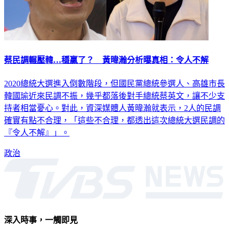
蔡民調輾壓韓…穩贏了？ 黃暐瀚分析曝真相：令人不解
2020總統大選進入倒數階段，但國民黨總統參選人、高雄市長
韓國瑜近來民調不振，幾乎都落後對手總統蔡英文，讓不少支
持者相當憂心。對此，資深媒體人黃暐瀚就表示，2人的民調
確實有點不合理，「這些不合理，都透出這次總統大選民調的
『令人不解』」。
政治
深入時事，一觸即見