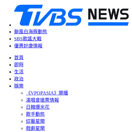
颱風白海豚動態
SBS歌謠大戰
優惠好康情報
首頁
即時
生活
政治
娛樂
《VPOPASIA》開播
演唱會搶票情報
日韓爆米花
歌手動態
綜藝星聞
戲劇星聞