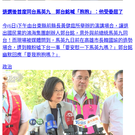
退選後首度同台馬英九 郭台銘喊「抱抱」：他受委屈了
今(6日)下午由台東縣前縣長黃健庭所舉辦的演講場合，讓退
出國民黨的鴻海集團創辦人郭台銘，意外與前總統馬英九同
台！而現場被媒體問到，馬英九日前在高雄市長韓國瑜的造勢
場合，遭到韓粉噓下台一事「要安慰一下馬英九嗎？」郭台銘
幽默回應「要我抱抱嗎？」
政治