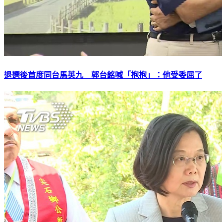
退選後首度同台馬英九 郭台銘喊「抱抱」：他受委屈了