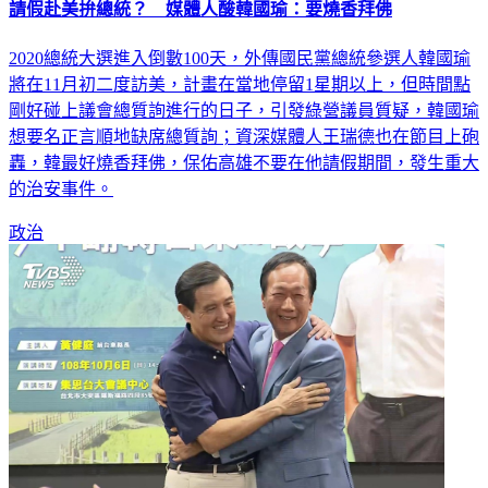
請假赴美拚總統？ 媒體人酸韓國瑜：要燒香拜佛
2020總統大選進入倒數100天，外傳國民黨總統參選人韓國瑜
將在11月初二度訪美，計畫在當地停留1星期以上，但時間點
剛好碰上議會總質詢進行的日子，引發綠營議員質疑，韓國瑜
想要名正言順地缺席總質詢；資深媒體人王瑞德也在節目上砲
轟，韓最好燒香拜佛，保佑高雄不要在他請假期間，發生重大
的治安事件。
政治