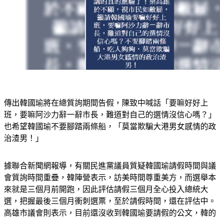
傳出韓國瑜將在總質詢期間告假，陳致中喊話「要嘛好好上
班，要嘛阿沙力辭一辭市長，難道對自己的選情沒信心嗎？」
也希望韓國瑜不要腳踏兩條船，「莫當欺騙大港男女感情的政
治渣男！」
據聯合新聞網報導，有關民進黨議員質疑韓國瑜請假時間與議
會質詢時間重疊，韓陣營表示，訪美時間尊重美方，而選舉本
來就是三個月前開跑，因此評估請假三個月全心投入總統大
選，把握最後三個月衝刺選票，至於請假時間，還在評估中。
高雄市議會則表示，目前還沒收到韓國瑜要請假的公文，韓的