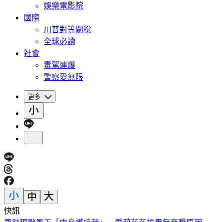
娛樂電影院
國際
川普對等關稅
全球必讀
社會
毒駕連爆
警察愛無限
更多
快訊