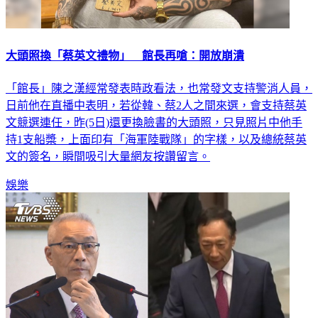
大頭照換「蔡英文禮物」 館長再嗆：開放崩潰
「館長」陳之漢經常發表時政看法，也常發文支持警消人員，
日前他在直播中表明，若從韓、蔡2人之間來選，會支持蔡英
文競選連任，昨(5日)還更換臉書的大頭照，只見照片中他手
持1支船槳，上面印有「海軍陸戰隊」的字樣，以及總統蔡英
文的簽名，瞬間吸引大量網友按讚留言。
娛樂