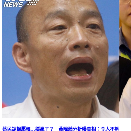
蔡民調輾壓韓…穩贏了？ 黃暐瀚分析曝真相：令人不解