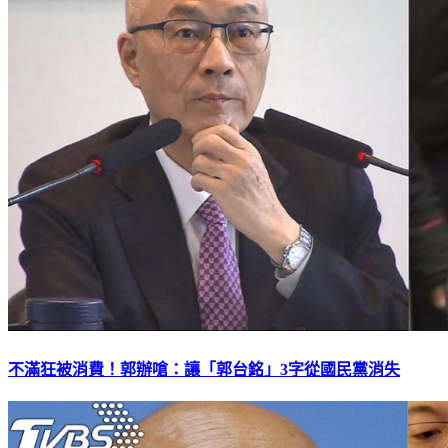
不滿狂被消費！郭辦嗆：讓「郭台銘」3字從國民黨消失