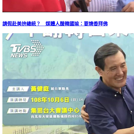
請假赴美拚總統？ 媒體人酸韓國瑜：要燒香拜佛