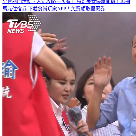
全台熱門活動、人氣攻略一次看！
高雄美食優惠開搶！再抽
萬元住宿券
下載食尚玩家APP！免費領取優惠券