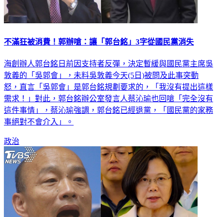
不滿狂被消費！郭辦嗆：讓「郭台銘」3字從國民黨消失
海創辦人郭台銘日前因支持者反彈，決定暫緩與國民黨主席吳
敦義的「吳郭會」，未料吳敦義今天(5日)被問及此事突動
怒，直言「吳郭會」是郭台銘規劃要求的，「我沒有提出這樣
需求！」對此，郭台銘辦公室發言人蔡沁瑜也回嗆「完全沒有
這件事情」，蔡沁瑜強調，郭台銘已經退黨，「國民黨的家務
事絕對不會介入」。
政治