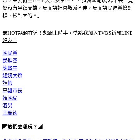
示，只要發生1件重大治安事件，「你(韓國瑜)身為市長，竟
然沒有坐鎮高雄，反而讓社會觀感不佳，反而讓民進黨撿到
槍、撿到大砲。」
最HOT話題在這！想跟上時事，快點我加入TVBS新聞LINE
好友！
國民黨
民進黨
陳致中
總統大選
請假
高雄市長
韓國瑜
渣男
王瑞德
◤放假去哪玩？◢