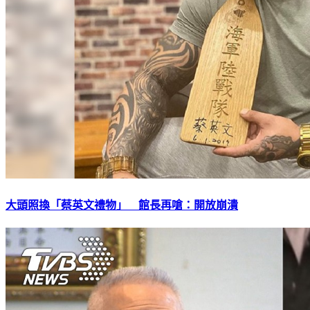
大頭照換「蔡英文禮物」 館長再嗆：開放崩潰