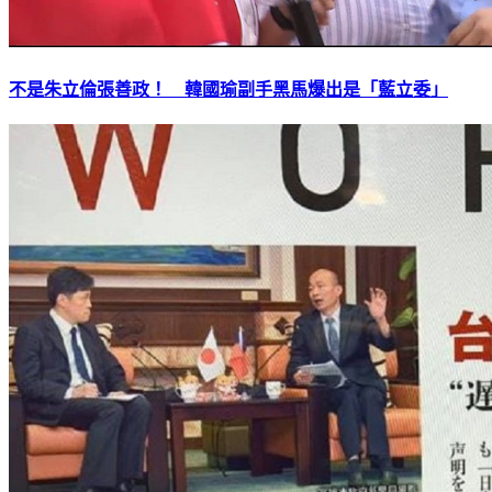
不是朱立倫張善政！ 韓國瑜副手黑馬爆出是「藍立委」