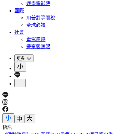
娛樂電影院
國際
川普對等關稅
全球必讀
社會
毒駕連爆
警察愛無限
更多
快訊