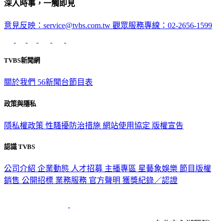
深入時事，一觸即見
意見反映：service@tvbs.com.tw
觀眾服務專線：02-2656-1599
TVBS新聞網
關於我們
56新聞台節目表
政策與隱私
隱私權政策
性騷擾防治措施
網站使用協定
版權宣告
認識 TVBS
公司介紹
企業動態
人才招募
主播專區
星藝象娛樂
節目版權
銷售
公開招標
業務服務
官方聲明
獲獎紀錄／認證