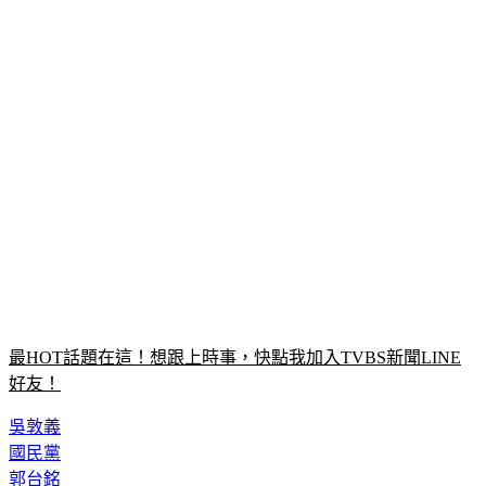
最HOT話題在這！想跟上時事，快點我加入TVBS新聞LINE
好友！
吳敦義
國民黨
郭台銘