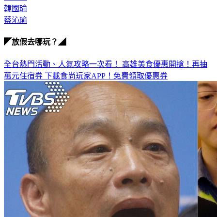
韓國瑜
蔡沁瑜
◤放假去哪玩？◢
全台熱門活動、人氣攻略一次看！
高雄美食優惠開搶！再抽
萬元住宿券
下載食尚玩家APP！免費領取優惠券