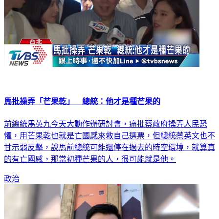
馬批操弄「芒果乾」 總統：他才是種芒果的
前總統馬英九今天大動作辦研討會，痛批蔡政府操弄人民恐
懼，用芒果乾也就是亡國感來救自己選票，但總統蔡英文也不
甘示弱反擊，說馬前總統可能還停在過去的時空環境，就算真
的有亡國感，那當初種芒果的人，很可能就是他。
政治