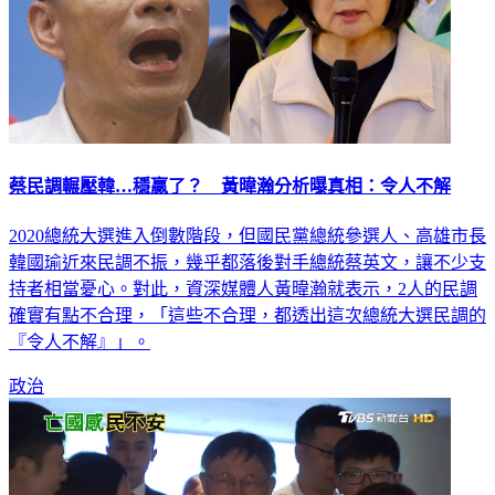
蔡民調輾壓韓…穩贏了？ 黃暐瀚分析曝真相：令人不解
2020總統大選進入倒數階段，但國民黨總統參選人、高雄市長
韓國瑜近來民調不振，幾乎都落後對手總統蔡英文，讓不少支
持者相當憂心。對此，資深媒體人黃暐瀚就表示，2人的民調
確實有點不合理，「這些不合理，都透出這次總統大選民調的
『令人不解』」。
政治