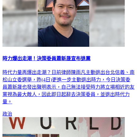
時力爆出走潮！決策委員蕭新晟宣布退黨
時代力量再爆出走潮？日前律師陳雨凡主動退出台北信義、南
松山立委選舉，昨(4日)更進一步主動退出時力，今日決策委
員蕭新晟也發出聲明表示，自己無法接受時力將立場相近的友
黨視為最大敵人，因此即日起辭去決策委員，並退出時代力
量。
政治