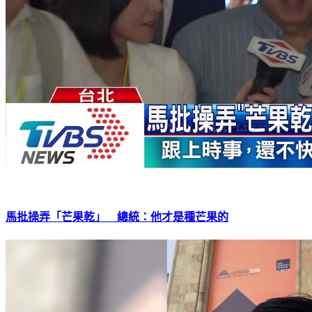
馬批操弄「芒果乾」 總統：他才是種芒果的