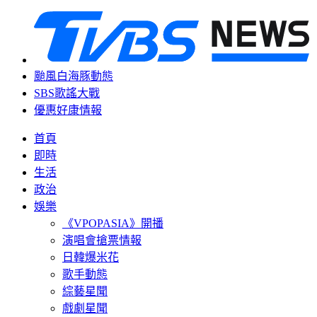
颱風白海豚動態
SBS歌謠大戰
優惠好康情報
首頁
即時
生活
政治
娛樂
《VPOPASIA》開播
演唱會搶票情報
日韓爆米花
歌手動態
綜藝星聞
戲劇星聞