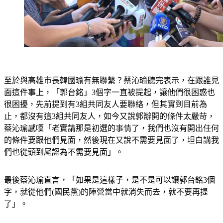
至於與高雄市長韓國瑜有無聯繫？蔡沁瑜聽完表示，在跟誰見
面這件事上，「郭台銘」3個字一直被提起，讓他們很困惑也
很困擾，先前提到有3組共同友人要聯絡，但其實到目前為
止，都沒有這3組共同友人，如今又說郭辦開的條件太嚴苛，
蔡沁瑜感嘆「老實講那是初選的事情了，我們也沒有開出任何
的條件要跟他們見面，然後現在又說不需要見面了，坦白講我
們也從頭到尾認為不需要見面」。
最後蔡沁瑜直言，「如果是這樣子，是不是可以讓郭台銘3個
字，就從他們(國民黨)的陣營當中就消失而去，就不要再提
了」。