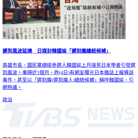
遲到風波延燒 日媒封韓國瑜「遲刻魔總統候補」
高雄市長、國民黨總統參選人韓國瑜上月接見日本學者引發遲
到風波。事隔近1個月，昨(4日)有網友曝光日本雜誌上報導該
事件，甚至以「遲刻魔(遲到魔人)總統候補」稱呼韓國瑜，引
網熱議。
政治