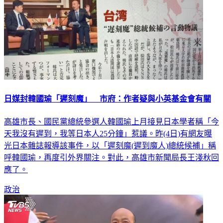
日媒封韓國瑜「遲刻魔」 市府：作者疑與小英基金會有關
高雄市長、國民黨總統參選人韓國瑜上月接見日本學者稱「今
天我沒有遲到，我等日本人25分鐘」惹議。昨(4日)有網友曝
光日本雜誌報導該事件，以「遲刻魔(遲到魔人)總統候補」稱
呼韓國瑜，再度引外界關注。對此，高雄市新聞局長王淺秋回
應了。
政治