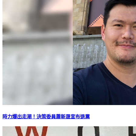
時力爆出走潮！決策委員蕭新晟宣布退黨