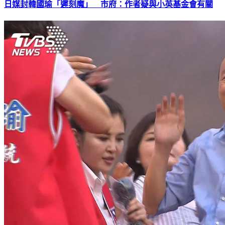
日媒封韓國瑜「遲刻魔」 市府：作者疑與小英基金會有關