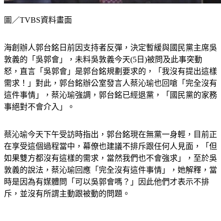
圖／TVBS資料畫面
海創辦人郭台銘日前因支持者反彈，決定暫緩與國民黨主席吳
敦義的「吳郭會」，未料吳敦義今天(5日)被問及此事突動
怒，直言「吳郭會」是郭台銘規劃要求的，「我沒有提出這樣
需求！」對此，郭台銘辦公室發言人蔡沁瑜也回嗆「完全沒有
這件事情」，蔡沁瑜強調，郭台銘已經退黨，「國民黨的家務
事絕對不會介入」。
蔡沁瑜今天下午受訪時指出，郭台銘現在無黨一身輕，目前正
在享受這個過程當中，幕僚也建議不排斥跟任何人見面，「但
如果雙方都沒有這樣的需求，當然我們也不會強求」，至於吳
敦義的說法，蔡沁瑜回應「完全沒有這件事情」，她解釋，當
時是因為有媒體問「可以吳郭會嗎？」因此他們才表示不排
斥，並沒有所謂主動跟被動的問題。