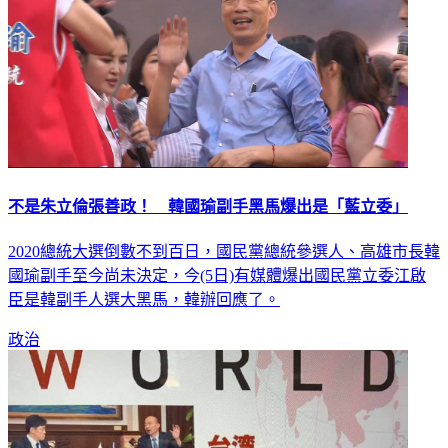
不是朱立倫張善政！ 韓國瑜副手黑馬爆出是「藍立委」
2020總統大選倒數不到百日，國民黨總統參選人、高雄市長韓
國瑜副手至今尚未決定，今(5日)有媒體爆出國民黨立委江啟
臣是韓副手人選大黑馬，韓辦回應了。
政治