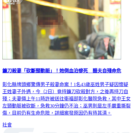
鐮刀殺妻「砍斷頸動脈」！她倒血泊慘死 醋夫自殘命危
彰化縣埤頭鄉驚傳男子殺妻命案！1名43歲巫姓男子疑因懷疑
王姓妻子外遇，今（2日）竟持鐮刀砍殺對方，之後再持刀自
殘；夫妻倆上午11時許被送往衛福部彰化醫院急救，其中王女
左頸動脈被砍斷，急救30分鐘仍不治；巫男則是左手嚴重撕裂
傷，目前仍有生命危險，詳細案發原因仍有待其清。
社會