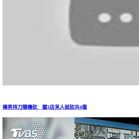
裸男持刀隨機砍 闖3店見人就砍共4傷