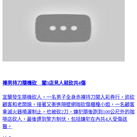
裸男持刀隨機砍 闖3店見人就砍共4傷
宜蘭發生隨機砍人，一名男子全身赤裸持刀闖入彩券行，追砍
顧客和老闆娘，接著又衝進隔壁網咖砍傷櫃檯小姐，一名顧客
拿滅火器噴灑制止，也被砍2刀，嫌犯隨後跑到100公尺外的咖
啡店砍人，最後遭到警方制伏，包括嫌犯在內共4人受傷送
醫。