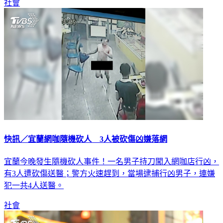
社會
快訊／宜蘭網咖隨機砍人 3人被砍傷凶嫌落網
宜蘭今晚發生隨機砍人事件！一名男子持刀闖入網咖店行凶，
有3人遭砍傷送醫；警方火速趕到，當場逮捕行凶男子，連嫌
犯一共4人送醫。
社會