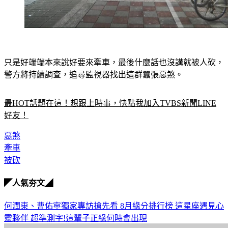
只是好端端本來說好要來牽車，最後什麼話也沒講就被人砍，
警方將持續調查，追尋監視器找出這群囂張惡煞。
最HOT話題在這！想跟上時事，快點我加入TVBS新聞LINE
好友！
惡煞
牽車
被砍
◤人氣夯文◢
何潤東、曹佑寧獨家專訪搶先看
8月緣分排行榜 這星座遇見心