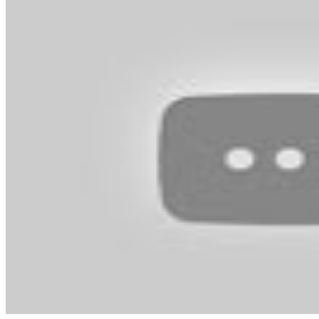
靈夥伴
超準測字!這輩子正緣何時會出現