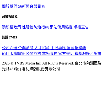
TVBS新聞網
關於我們
56新聞台節目表
政策與隱私
隱私權政策
性騷擾防治措施
網站使用協定
版權宣告
認識 TVBS
公司介紹
企業動態
人才招募
主播專區
星藝象娛樂
節目版權銷售
公開招標
業務服務
官方聲明
獲獎紀錄／認證
2026 © TVBS Media Inc. All Rights Reserved. 台北市內湖區瑞
光路451號 | 聯利媒體股份有限公司