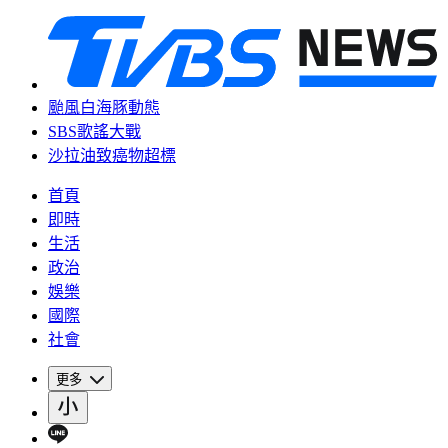
颱風白海豚動態
SBS歌謠大戰
沙拉油致癌物超標
首頁
即時
生活
政治
娛樂
國際
社會
更多