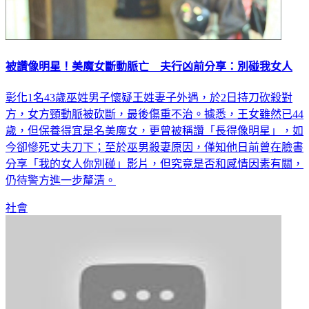
被讚像明星！美魔女斷動脈亡 夫行凶前分享：別碰我女人
彰化1名43歲巫姓男子懷疑王姓妻子外遇，於2日持刀砍殺對
方，女方頸動脈被砍斷，最後傷重不治。據悉，王女雖然已44
歲，但保養得宜是名美魔女，更曾被稱讚「長得像明星」，如
今卻慘死丈夫刀下；至於巫男殺妻原因，僅知他日前曾在臉書
分享「我的女人你別碰」影片，但究竟是否和感情因素有關，
仍待警方進一步釐清。
社會