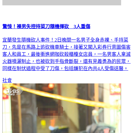
驚悚！裸男失控持菜刀隨機揮砍 3人重傷
宜蘭發生隨機砍人事件！2日晚間一名男子全身赤裸、手持菜
刀，先是在馬路上追砍機車騎士，接著又闖入彩券行意圖傷害
客人和員工，最後衝進網咖砍殺櫃檯女店員，一名男客人拿滅
火器噴灑制止，也被砍到手指骨斷裂，還有見義勇為的民眾，
同樣在制伏過程中受了刀傷，包括嫌犯在內共4人受傷送醫。
社會