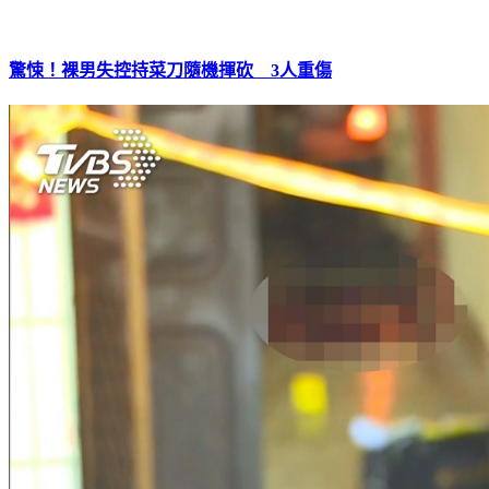
驚悚！裸男失控持菜刀隨機揮砍 3人重傷