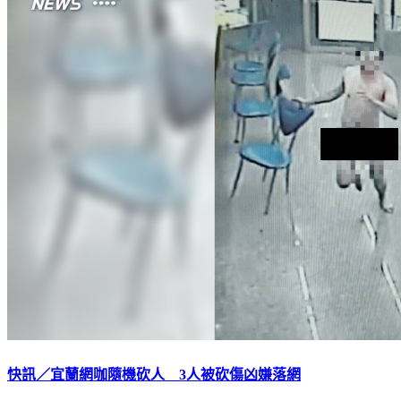
快訊／宜蘭網咖隨機砍人 3人被砍傷凶嫌落網