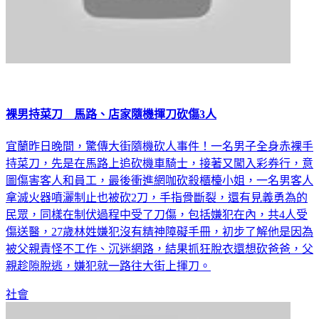
裸男持菜刀 馬路、店家隨機揮刀砍傷3人
宜蘭昨日晚間，驚傳大街隨機砍人事件！一名男子全身赤裸手
持菜刀，先是在馬路上追砍機車騎士，接著又闖入彩券行，意
圖傷害客人和員工，最後衝進網咖砍殺櫃檯小姐，一名男客人
拿滅火器噴灑制止也被砍2刀，手指骨斷裂，還有見義勇為的
民眾，同樣在制伏過程中受了刀傷，包括嫌犯在內，共4人受
傷送醫，27歲林姓嫌犯沒有精神障礙手冊，初步了解他是因為
被父親責怪不工作、沉迷網路，結果抓狂脫衣還想砍爸爸，父
親趁隙脫逃，嫌犯就一路往大街上揮刀。
社會