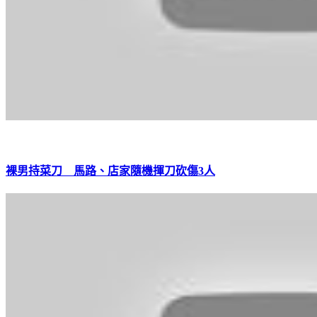
裸男持菜刀 馬路、店家隨機揮刀砍傷3人