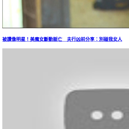
被讚像明星！美魔女斷動脈亡 夫行凶前分享：別碰我女人