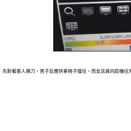
先對著客人揮刀，男子反應快拿椅子擋住，而女店員向趁機往