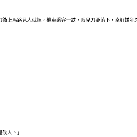
刀衝上馬路見人就揮，機車乘客一跌，眼見刀要落下，幸好嫌犯
邊砍人。」