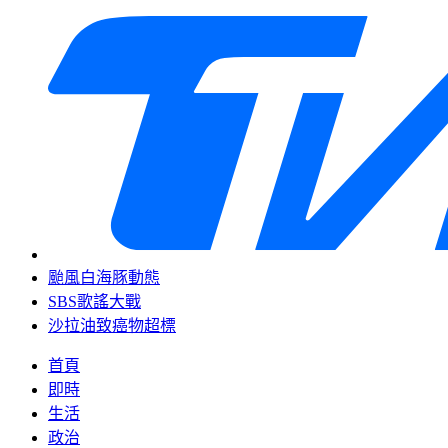
颱風白海豚動態
SBS歌謠大戰
沙拉油致癌物超標
首頁
即時
生活
政治