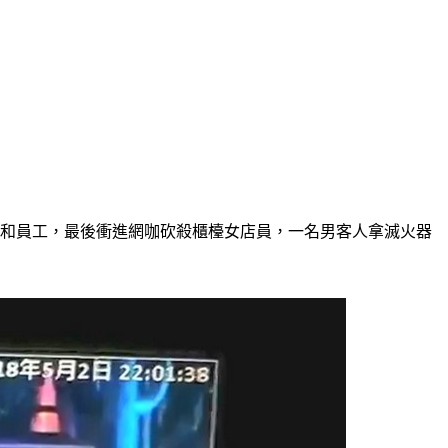
人和員工，最後衝進網咖砍殺櫃檯女店員，一名男客人拿滅火器