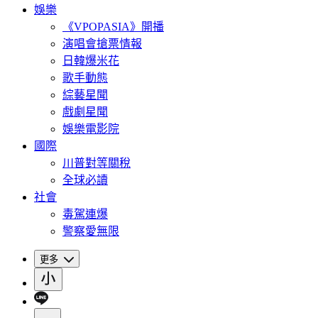
娛樂
《VPOPASIA》開播
演唱會搶票情報
日韓爆米花
歌手動態
綜藝星聞
戲劇星聞
娛樂電影院
國際
川普對等關稅
全球必讀
社會
毒駕連爆
警察愛無限
更多