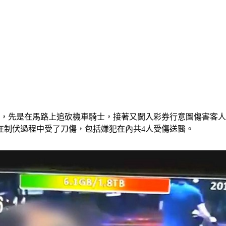
刀，先是在馬路上追砍機車騎士，接著又闖入彩券行意圖傷害客
在制伏過程中受了刀傷，包括嫌犯在內共4人受傷送醫。