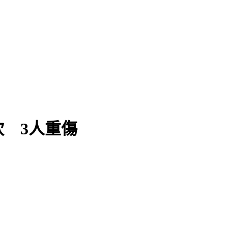
拖吊
 3人重傷