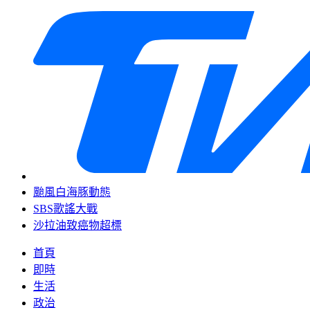
颱風白海豚動態
SBS歌謠大戰
沙拉油致癌物超標
首頁
即時
生活
政治