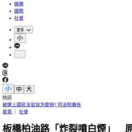
娛樂
國際
社會
更多
快訊
被選上國民法官該怎麼辦? 司法院廣告
首頁
｜
社會
板橋柏油路「炸裂噴白煙」 