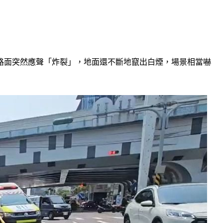
路面突然應聲「炸裂」，地面還不斷地竄出白煙，場景相當嚇