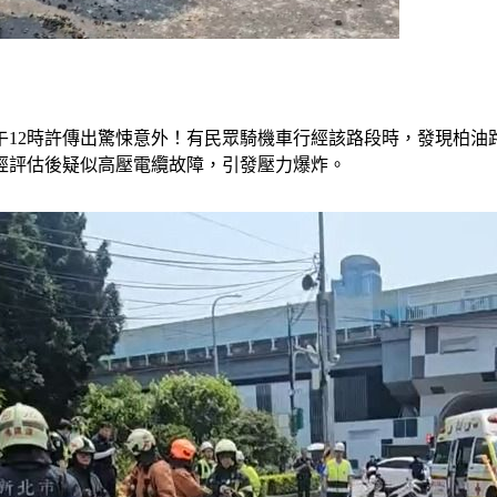
午12時許傳出驚悚意外！有民眾騎機車行經該路段時，發現柏油
經評估後疑似高壓電纜故障，引發壓力爆炸。