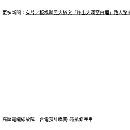
更多新聞：
有片／板橋縣民大道突「炸出大洞竄白煙」路人驚
高壓電纜線故障　台電預計晚間6時搶修完畢