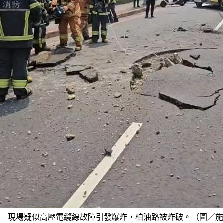
現場疑似高壓電纜線故障引發爆炸，柏油路被炸破。（圖／施