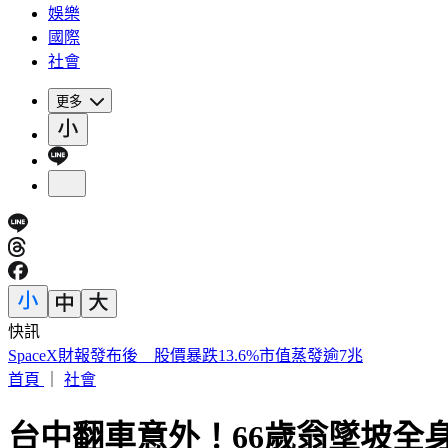
娛樂
國際
社會
更多
快訊
「颱風假」關鍵曝 白海豚最新路徑出爐
首頁
｜
社會
台中翻車意外！66歲翁墜坡全