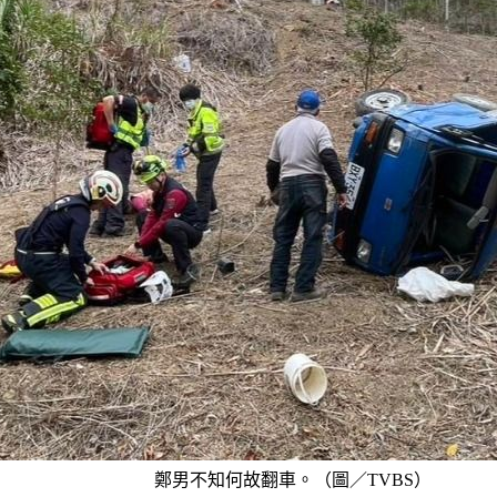
鄭男不知何故翻車。（圖／TVBS）