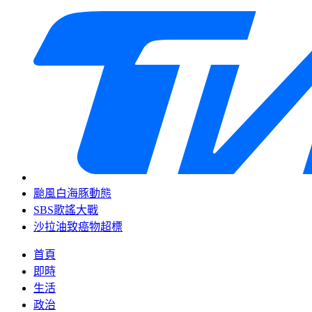
颱風白海豚動態
SBS歌謠大戰
沙拉油致癌物超標
首頁
即時
生活
政治