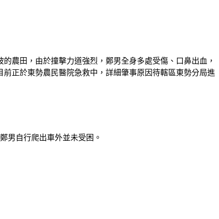
邊坡的農田，由於撞擊力道強烈，鄭男全身多處受傷、口鼻出血，
目前正於東勢農民醫院急救中，詳細肇事原因待轄區東勢分局進
在鄭男自行爬出車外並未受困。