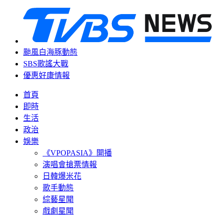
颱風白海豚動態
SBS歌謠大戰
優惠好康情報
首頁
即時
生活
政治
娛樂
《VPOPASIA》開播
演唱會搶票情報
日韓爆米花
歌手動態
綜藝星聞
戲劇星聞