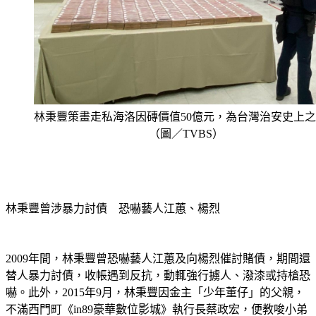
林秉豐策畫走私海洛因磚價值50億元，為台灣治安史上
（圖／TVBS）
林秉豐曾涉暴力討債　恐嚇藝人江蕙、楊烈
2009年間，林秉豐曾恐嚇藝人江蕙及向楊烈催討賭債，期間還
替人暴力討債，收帳遇到反抗，動輒強行擄人、潑漆或持槍恐
嚇。此外，2015年9月，林秉豐因金主「少年董仔」的父親，
不滿西門町《in89豪華數位影城》執行長蔡政宏，便教唆小弟
毆打蔡政宏。