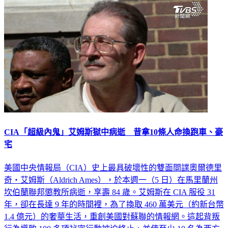
CIA「超級內鬼」艾姆斯獄中病逝 昔拿10條人命換跑車、豪
宅
美國中央情報局（CIA）史上最具破壞性的雙面間諜奧爾德里
奇・艾姆斯（Aldrich Ames），於本週一（5 日）在馬里蘭州
坎伯蘭聯邦懲教所病逝，享壽 84 歲。艾姆斯在 CIA 服役 31
年，卻在長達 9 年的時間裡，為了換取 460 萬美元（約新台幣
1.4 億元）的奢華生活，重創美國對蘇聯的情報網。這起背叛
行為導致 100 多項祕密行動被迫終止，並使至少 10 名為西方