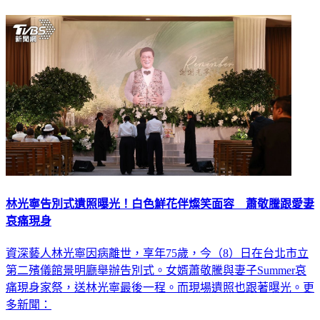
林光寧告別式遺照曝光！白色鮮花伴燦笑面容 蕭敬騰跟愛妻
哀痛現身
資深藝人林光寧因病離世，享年75歲，今（8）日在台北市立
第二殯儀館景明廳舉辦告別式。女婿蕭敬騰與妻子Summer哀
痛現身家祭，送林光寧最後一程。而現場遺照也跟著曝光。更
多新聞：
娛樂