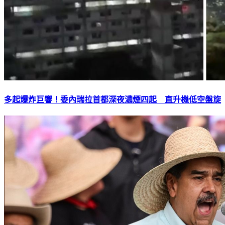
多起爆炸巨響！委內瑞拉首都深夜濃煙四起 直升機低空盤旋