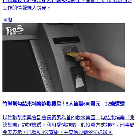
工作的情報線人喪命。
國際
竹聯幫勾結柬埔寨詐欺機房！5人被騙600萬元 22嫌遭逮
以竹聯幫南興會副會長黃男為首的收水集團，勾結柬埔寨「兆
總集團」詐欺機房，利用愛情詐騙、假投資方式詐財。刑事局
今天表示，已發動4波查緝，共查獲22嫌依法送辦。