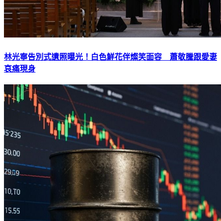
林光寧告別式遺照曝光！白色鮮花伴燦笑面容 蕭敬騰跟愛妻
哀痛現身