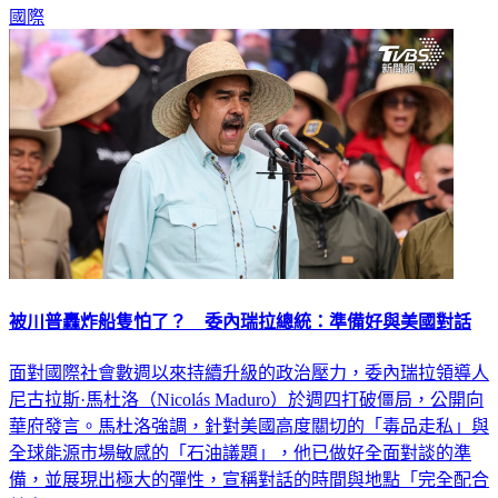
被川普轟炸船隻怕了？ 委內瑞拉總統：準備好與美國對話
面對國際社會數週以來持續升級的政治壓力，委內瑞拉領導人
尼古拉斯·馬杜洛（Nicolás Maduro）於週四打破僵局，公開向
華府發言。馬杜洛強調，針對美國高度關切的「毒品走私」與
全球能源市場敏感的「石油議題」，他已做好全面對談的準
備，並展現出極大的彈性，宣稱對話的時間與地點「完全配合
美方」。