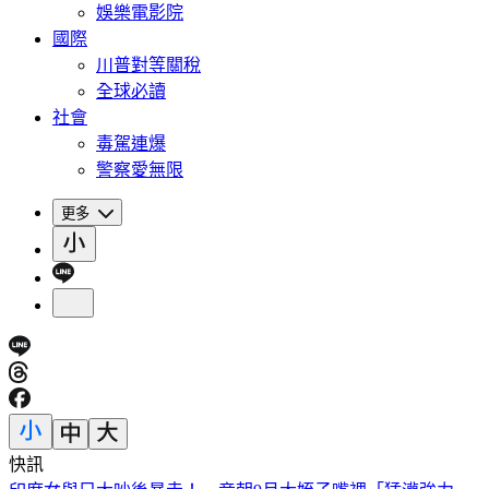
娛樂電影院
國際
川普對等關稅
全球必讀
社會
毒駕連爆
警察愛無限
更多
快訊