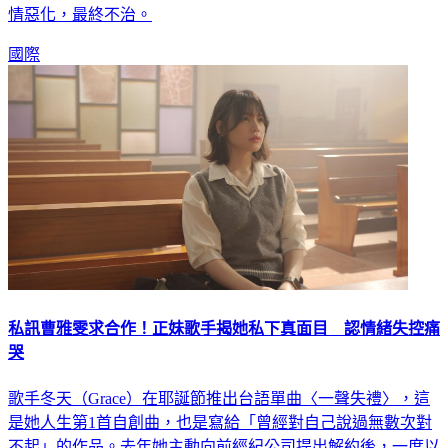
國際
私訊曹雅雯求合作！正妹歌手揭她私下真面目 認情緒失控痛
哭
歌手冬天（Grace）在耶誕節推出台語單曲〈一聲失禮〉，這
是她人生第1首自創曲，也是寫給「曾經對自己說過無數次對
不起」的作品。去年她主動向前經紀公司提出解約後，一度以
為音樂之路就此中斷，在低潮裡完成創作，重新找回追夢初