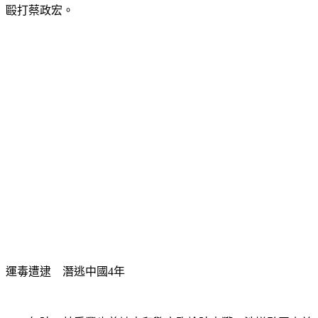
運毒遭逮　潛逃中國4年
2010年時，林秉豐也曾被中和警方臨檢時查獲，涉嫌夥同小弟