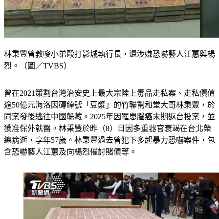
林秉豐曾教唆小弟毆打影城執行長，還涉嫌恐嚇藝人江蕙與楊
烈。（圖／TVBS）
曾在2021策劃台灣治安史上最大宗陸上毒品走私案、走私價值
逾50億元海洛因磚綽號「豆漿」的竹聯幫和堂大哥林秉豐，於
同案發後逃往中國躲藏。2025年因罹患腦癌末期返台投案，並
獲准保外就醫。林秉豐於昨（8）日因多重器官衰竭在台北榮
總病逝，享年57歲。林秉豐過去曾犯下多起暴力恐嚇案件，包
含恐嚇藝人江蕙及向楊烈催討賭債等。