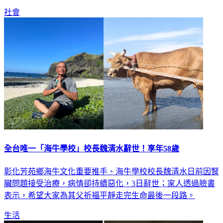
社會
全台唯一「海牛學校」校長魏清水辭世！享年58歲
彰化芳苑鄉海牛文化重要推手、海牛學校校長魏清水日前因腎
臟問題接受治療，病情卻持續惡化，3日辭世；家人透過臉書
表示，希望大家為其父祈福平靜走完生命最後一段路。
生活