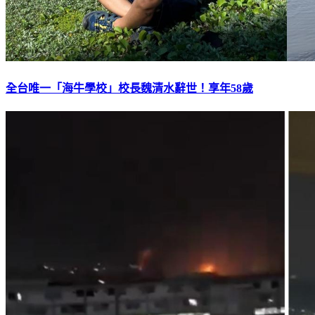
全台唯一「海牛學校」校長魏清水辭世！享年58歲