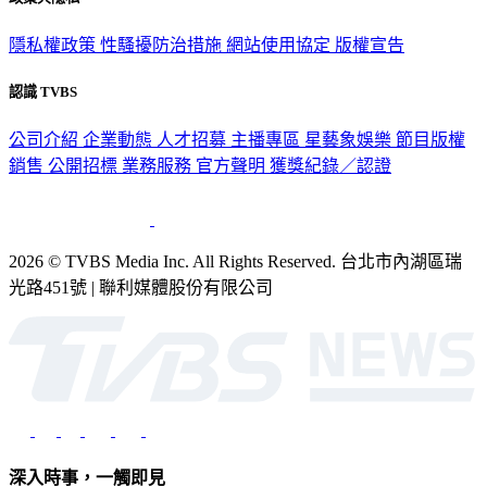
隱私權政策
性騷擾防治措施
網站使用協定
版權宣告
認識 TVBS
公司介紹
企業動態
人才招募
主播專區
星藝象娛樂
節目版權
銷售
公開招標
業務服務
官方聲明
獲獎紀錄／認證
2026 © TVBS Media Inc. All Rights Reserved. 台北市內湖區瑞
光路451號 | 聯利媒體股份有限公司
深入時事，一觸即見