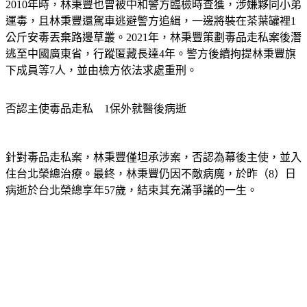
運毒，且林秉豐還駕車逃避警方追緝，一邊將裝在茶葉罐裡1
公斤安毒丟棄路邊草叢。2021年，林秉豐策劃毒品走私案後潛
逃至中國廣東省，行蹤匿藏長達4年。警方後續拘提林秉豐旗
下成員等7人，並由檢方依法求處重刑。
否認主使毒品走私　1保外就醫後病逝
針對毒品走私案，林秉豐僅坦承涉案，否認為幕後主使，並入
住台北榮總治療。最終，林秉豐仍因不敵病魔，於昨（8）日
病逝於台北榮總享年57歲，結束其充滿爭議的一生。