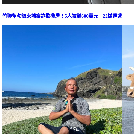
竹聯幫勾結柬埔寨詐欺機房！5人被騙600萬元 22嫌遭逮