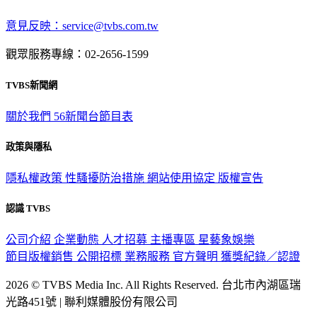
意見反映：service@tvbs.com.tw
觀眾服務專線：02-2656-1599
TVBS新聞網
關於我們
56新聞台節目表
政策與隱私
隱私權政策
性騷擾防治措施
網站使用協定
版權宣告
認識 TVBS
公司介紹
企業動態
人才招募
主播專區
星藝象娛樂
節目版權銷售
公開招標
業務服務
官方聲明
獲獎紀錄／認證
2026 © TVBS Media Inc. All Rights Reserved. 台北市內湖區瑞
光路451號 | 聯利媒體股份有限公司