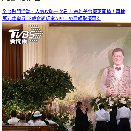
全台熱門活動、人氣攻略一次看！
高雄美食優惠開搶！再抽
萬元住宿券
下載食尚玩家APP！免費領取優惠券