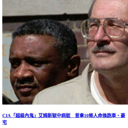
CIA「超級內鬼」艾姆斯獄中病逝 昔拿10條人命換跑車、豪
宅