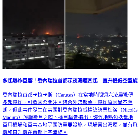
多起爆炸巨響！委內瑞拉首都深夜濃煙四起 直升機低空盤旋
委內瑞拉首都卡拉卡斯（Caracas）在當地時間週六凌晨驚傳
多起爆炸，引發國際關注。綜合外媒報導，爆炸原因尚不明
朗，但此事件發生在美國對委內瑞拉威權總統馬杜洛（Nicolás
Maduro）施壓數月之際。據目擊者指出，爆炸地點包括當地
軍用機場和軍事基地等國防重要設施，現場冒出濃煙，並有飛
機和直升機在首都上空盤旋。
國際