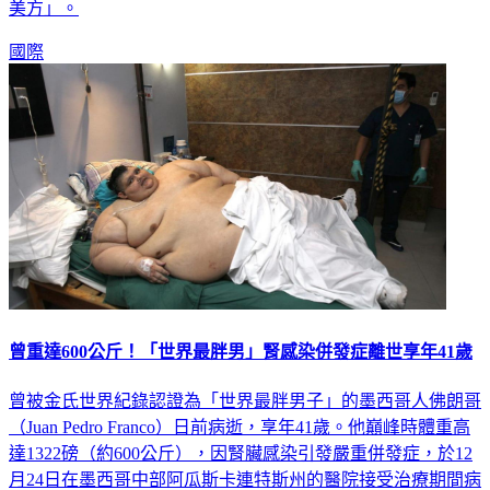
國際
曾重達600公斤！「世界最胖男」腎感染併發症離世享年41歲
曾被金氏世界紀錄認證為「世界最胖男子」的墨西哥人佛朗哥
（Juan Pedro Franco）日前病逝，享年41歲。他巔峰時體重高
達1322磅（約600公斤），因腎臟感染引發嚴重併發症，於12
月24日在墨西哥中部阿瓜斯卡連特斯州的醫院接受治療期間病
情惡化，最終不治。