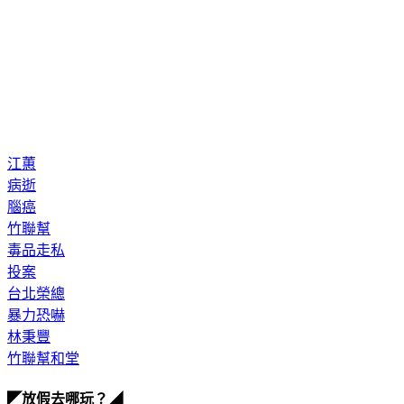
江蕙
病逝
腦癌
竹聯幫
毒品走私
投案
台北榮總
暴力恐嚇
林秉豐
竹聯幫和堂
◤放假去哪玩？◢