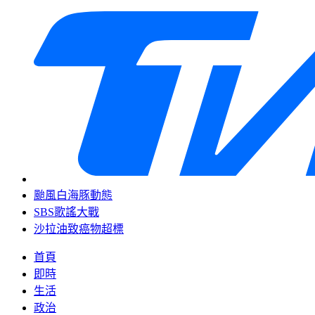
颱風白海豚動態
SBS歌謠大戰
沙拉油致癌物超標
首頁
即時
生活
政治