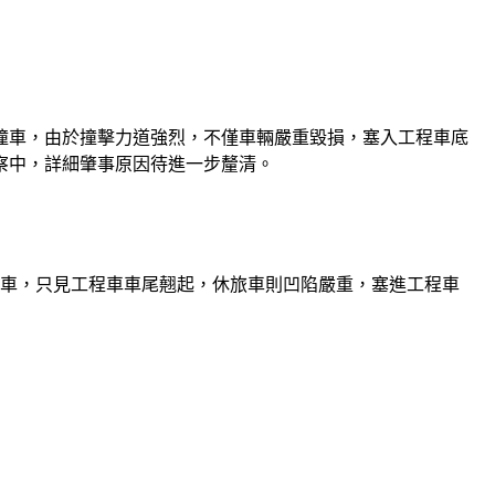
防撞車，由於撞擊力道強烈，不僅車輛嚴重毀損，塞入工程車底
察中，詳細肇事原因待進一步釐清。
防撞車，只見工程車車尾翹起，休旅車則凹陷嚴重，塞進工程車