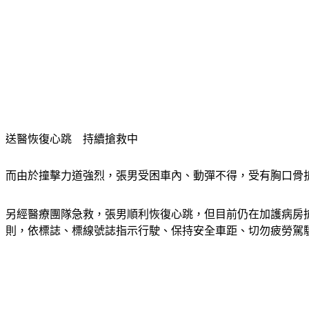
送醫恢復心跳　持續搶救中
而由於撞擊力道強烈，張男受困車內、動彈不得，受有胸口骨
另經醫療團隊急救，張男順利恢復心跳，但目前仍在加護病房
則，依標誌、標線號誌指示行駛、保持安全車距、切勿疲勞駕