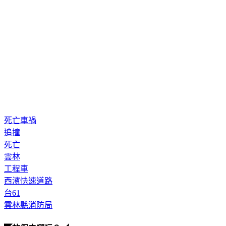
死亡車禍
追撞
死亡
雲林
工程車
西濱快速道路
台61
雲林縣消防局