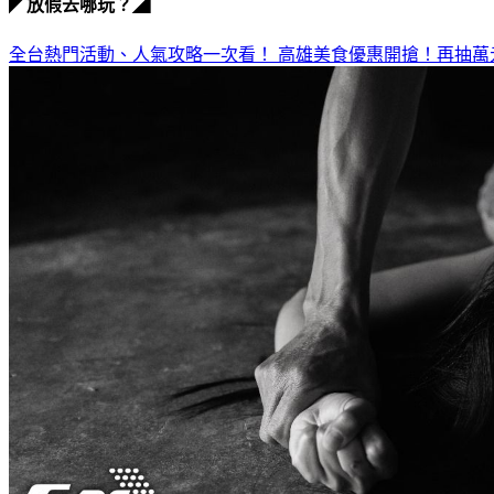
◤放假去哪玩？◢
全台熱門活動、人氣攻略一次看！
高雄美食優惠開搶！再抽萬