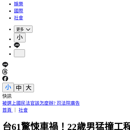
娛樂
國際
社會
更多
快訊
被選上國民法官該怎麼辦? 司法院廣告
首頁
｜
社會
台61驚悚車禍！22歲男猛撞