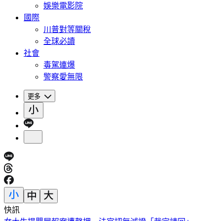
娛樂電影院
國際
川普對等關稅
全球必讀
社會
毒駕連爆
警察愛無限
更多
快訊