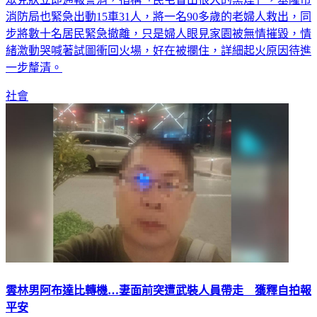
消防局也緊急出動15車31人，將一名90多歲的老婦人救出，同
步將數十名居民緊急撤離，只是婦人眼見家園被無情摧毀，情
緒激動哭喊著試圖衝回火場，好在被攔住，詳細起火原因待進
一步釐清。
社會
雲林男阿布達比轉機…妻面前突遭武裝人員帶走 獲釋自拍報
平安