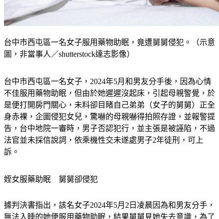
台中市西屯區一名女子服用藥物助眠，竟遭舅舅侵犯。（示意
圖，非當事人／shutterstock達志影像）
台中市西屯區一名女子，2024年5月和男友分手後，因為心情
不佳服用藥物助眠，但由於她遲遲沒起床，引起母親警覺，於
是便打開房門關心，未料卻目睹自己弟弟（女子的舅舅）正全
身赤裸，企圖侵犯女兒，驚嚇的母親嚇得拍照存證，並報警提
告，台中地院一審時，男子否認犯行，並主張是被誣陷，不過
法官並未採信說詞，依乘機性交未遂處男子2年徒刑，可上
訴。
姪女服藥助眠　舅舅卻侵犯
據判決書指出，該名女子2024年5月2日凌晨因為和男友分手，
無法入睡的她便服用藥物助眠，結果舅舅見她失去意識，為了