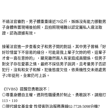
不過法官審酌，男子體重重達近70公斤，姊姊沒有能力挪動男
子身體佈置現場後拍照，且拍照現場難以認定屬私人違法取
證，認為證據有效。
接著法官進一步查看女子和男子間的對話，其中男子曾稱「好
好珍惜當下不容易的緣分，可能是我上輩子欠妳的吧，這輩子
才會一直在意妳的」，顯見雖然兩人有家庭成員關係，但男子
對女子存在愛慕之情，最終不採信男子說詞，且考量男子否認
犯行，沒有和女子和解，犯後態度欠佳，依乘機性交未遂處男
子2年徒刑，全案仍可上訴。
《TVBS》提醒您勇敢說不：
◎尊重身體自主權，遇到性騷擾勇於制止、勇敢說不，請撥打
113、110
◎現代婦女基金會 性侵害防治服務專線02-7728-5098分機7