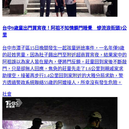
台中9歲童出門買宵夜！阿祖不知情鎖門睡覺 慘流浪街頭3公
里
台中市潭子區15日晚間發生一起孩童迷途事件，一名年僅9歲
的莊姓男童，因為肚子餓出門至附近超商買宵夜，結果家中的
阿祖誤以為家人皆在屋內，便將門反鎖，莊童回到家後不斷敲
門，只是卻無人回應，焦急的莊童先走了1.6公里到親戚家求
助撲空，接著再步行1.4公里回到家附近的大雅分局求助，警
方透過警政系統聯絡55歲的阿嬤接人，所幸沒有發生危險。
社會