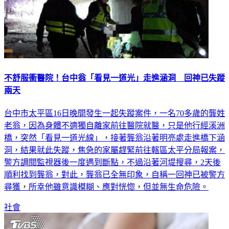
不舒服衝醫院！台中翁「看見一道光」走進涵洞 回神已失蹤
兩天
台中市太平區16日晚間發生一起失蹤案件，一名70多歲的龔姓
老翁，因為身體不適獨自離家前往醫院就醫，只是他行經溪洲
橋，突然「看見一道光線」，接著龔翁沿著明亮處走進橋下涵
洞，結果就此失蹤，焦急的家屬趕緊前往轄區太平分局報案，
警方調閱監視器後一度遇到斷點，不過沿著河堤搜尋，2天後
順利找到龔翁，對此，龔翁已全無印象，自稱一回神已被警方
尋獲，所幸他雖意識模糊、應對恍惚，但並無生命危險。
社會