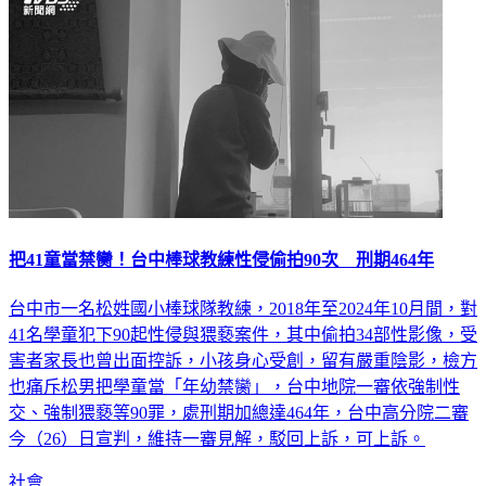
把41童當禁臠！台中棒球教練性侵偷拍90次 刑期464年
台中市一名松姓國小棒球隊教練，2018年至2024年10月間，對
41名學童犯下90起性侵與猥褻案件，其中偷拍34部性影像，受
害者家長也曾出面控訴，小孩身心受創，留有嚴重陰影，檢方
也痛斥松男把學童當「年幼禁臠」，台中地院一審依強制性
交、強制猥褻等90罪，處刑期加總達464年，台中高分院二審
今（26）日宣判，維持一審見解，駁回上訴，可上訴。
社會