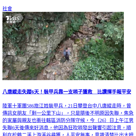
社會
八唐縱走失蹤6天！裝甲兵靠一支哨子獲救 比讚揮手報平安
陸軍十軍團586旅江姓裝甲兵，21日攀登台中八唐縱走時，曾
傳訊女朋友「剩一公里下山」，只是隨後不明原因失聯，焦急
的家屬與親友也衝往轄區消防分隊守候，今（26）日上午江男
失聯6天後傳來好消息，他因為狂吹哨發出聲響引起注意，順
利在松鶴二溪上游溪谷尋獲，人平安無事，意識清楚比出大拇