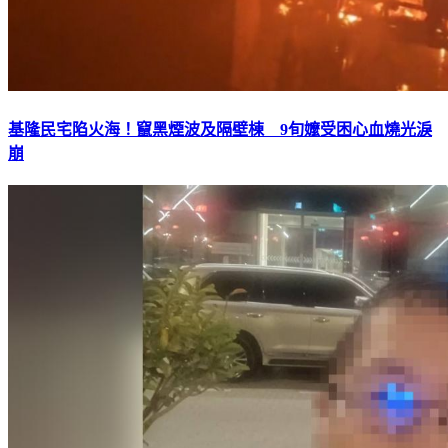
基隆民宅陷火海！竄黑煙波及隔壁棟 9旬嬤受困心血燒光淚
崩