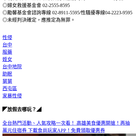
◎婦女救援基金會 02-2555-8595
◎勵馨基金會諮詢專線 02-8911-5595/性騷擾專線04-2223-9595
◎未經判決確定，應推定為無罪。
性侵
台中
服藥
姪女
台中地院
助眠
舅舅
西屯區
家暴性侵
◤放假去哪玩？◢
全台熱門活動、人氣攻略一次看！
高雄美食優惠開搶！再抽
萬元住宿券
下載食尚玩家APP！免費領取優惠券