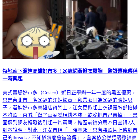
特地南下溜進高雄好市多！26歲網黃掀衣露胸 驚訝遭瘋傳稱
一時興起
美式賣場好市多（Costco）近日正舉辦一年一度的黑五優惠，
只是台北市一名26歲的江姓網黃，卻帶著同為26歲的陳姓男
子，溜進好市多高雄店貨架上，江女更掀起上衣裸露胸部拍攝
不雅照，直喊「逛了兩圈發現錢不夠，乾脆把自己賣掉」，畫
面遭到網友轉發後引起一片罵聲，轄區前鎮分局27日查緝2人
到案說明，對此，江女自稱「一時興起，只有將照片上傳到自
己的threads，不知道怎麼會被流傳」，全案依公然猥褻移請高