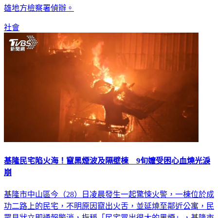
雄地方檢察署偵辦。
社會
基隆民宅陷火海！竄黑煙波及隔壁棟 9旬嬤受困心血燒光淚
崩
基隆市中山區今（28）日凌晨發生一起驚悚火警，一棟位於成
功二路上的民宅，不明原因竄出火舌，並延燒至鄰近公寓，民
眾見狀立即通報警消，指稱「民宅冒出很大的黑煙」，基隆市