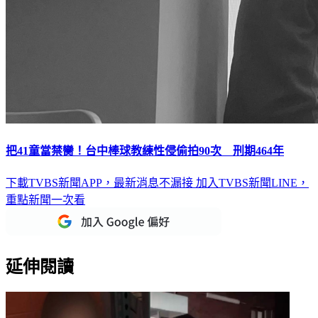
把41童當禁臠！台中棒球教練性侵偷拍90次 刑期464年
下載TVBS新聞APP，最新消息不漏接
加入TVBS新聞LINE，
重點新聞一次看
延伸閱讀