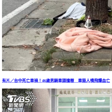
有片／台中死亡車禍！46歲男騎車頭撞樹 車毀人噴飛爆血亡