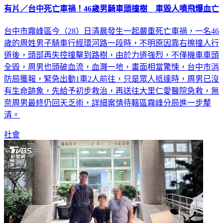
有片／台中死亡車禍！46歲男騎車頭撞樹 車毀人噴飛爆血亡
台中市霧峰區今（28）日清晨發生一起嚴重死亡車禍，一名46
歲的周姓男子騎車行經環河路一段時，不明原因靠右擦撞人行
道後，頭部再失控撞擊到路樹，由於力道強烈，不僅機車車頭
全毀，周男也頭破血流，血濺一地，畫面相當驚悚，台中市消
防局獲報，緊急出動1車2人前往，只是眾人抵達時，周男已沒
有生命跡象，先給予初步救治，再送往大里仁愛醫院急救，無
奈周男最終仍回天乏術，詳細案情待轄區霧峰分局進一步釐
清。
社會