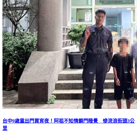
台中9歲童出門買宵夜！阿祖不知情鎖門睡覺 慘流浪街頭3公
里