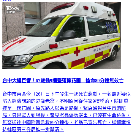
台中大樓巨響！67歲翁9樓墜落摔花圃 搶命89分鐘無效亡
台中市東區今（26）日下午發生一起死亡悲劇，一名最近疑似
陷入經濟問題的67歲老翁，不明原因從住家9樓墜落，隨即重
摔至一樓花圃，原先路人以為是路倒，緊急通報台中市消防
局，只是眾人到場後，驚見老翁傷勢嚴重，已沒有生命跡象，
無奈送往中國附醫急救89分鐘後，老翁已宣告死亡，詳細案情
待轄區第三分局進一步釐清。