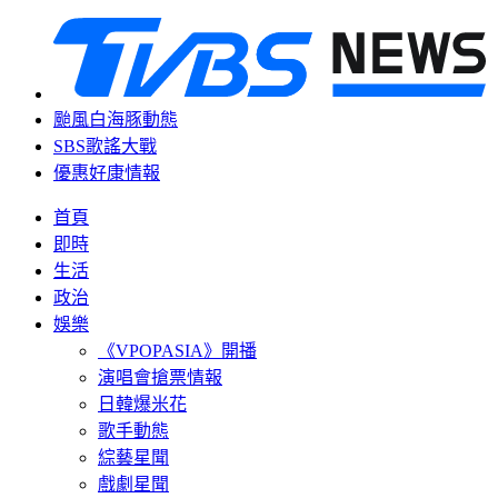
颱風白海豚動態
SBS歌謠大戰
優惠好康情報
首頁
即時
生活
政治
娛樂
《VPOPASIA》開播
演唱會搶票情報
日韓爆米花
歌手動態
綜藝星聞
戲劇星聞