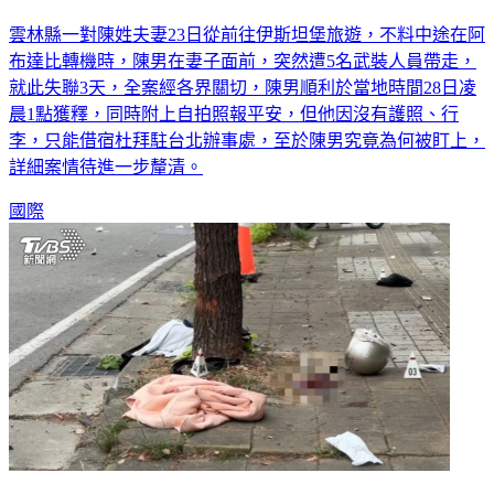
雲林縣一對陳姓夫妻23日從前往伊斯坦堡旅遊，不料中途在阿
布達比轉機時，陳男在妻子面前，突然遭5名武裝人員帶走，
就此失聯3天，全案經各界關切，陳男順利於當地時間28日凌
晨1點獲釋，同時附上自拍照報平安，但他因沒有護照、行
李，只能借宿杜拜駐台北辦事處，至於陳男究竟為何被盯上，
詳細案情待進一步釐清。
國際