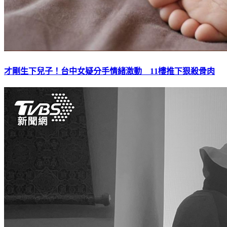
才剛生下兒子！台中女疑分手情緒激動 11樓推下狠殺骨肉