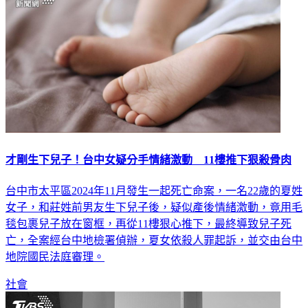
才剛生下兒子！台中女疑分手情緒激動 11樓推下狠殺骨肉
台中市太平區2024年11月發生一起死亡命案，一名22歲的夏姓
女子，和莊姓前男友生下兒子後，疑似產後情緒激動，竟用毛
毯包裹兒子放在窗框，再從11樓狠心推下，最終導致兒子死
亡，全案經台中地檢署偵辦，夏女依殺人罪起訴，並交由台中
地院國民法庭審理。
社會