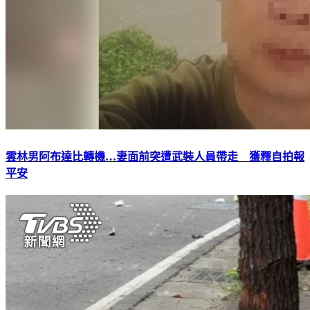
雲林男阿布達比轉機…妻面前突遭武裝人員帶走 獲釋自拍報
平安