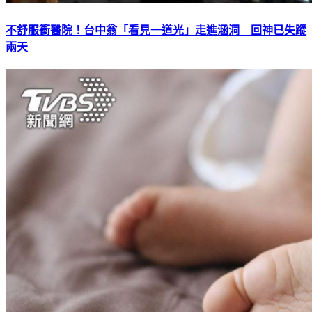
不舒服衝醫院！台中翁「看見一道光」走進涵洞 回神已失蹤
兩天