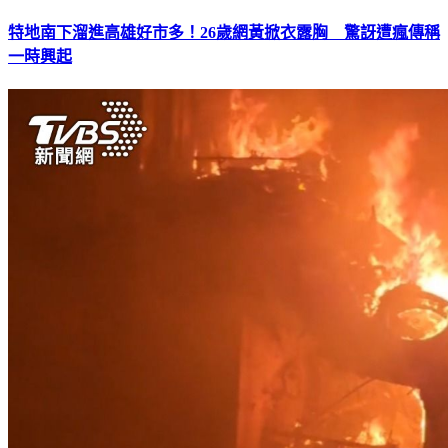
特地南下溜進高雄好市多！26歲網黃掀衣露胸 驚訝遭瘋傳稱
一時興起