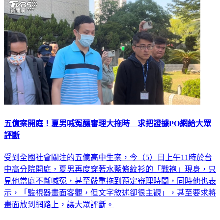
社會
五億案開庭！夏男喊冤釀審理大拖時 求把證據PO網給大眾
評斷
受到全國社會關注的五億高中生案，今（5）日上午11時於台
中高分院開庭，夏男再度穿著水藍條紋衫的「戰袍」現身，只
見他當庭不斷喊冤，甚至嚴重拖到預定審理時間，同時他也表
示，「監視器畫面客觀，但文字敘述卻很主觀」，甚至要求將
畫面放到網路上，讓大眾評斷。