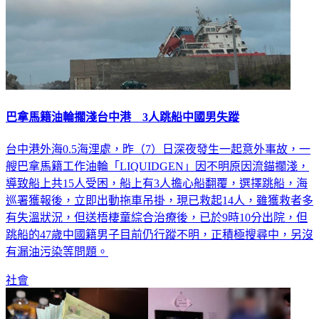
巴拿馬籍油輪擱淺台中港 3人跳船中國男失蹤
台中港外海0.5海浬處，昨（7）日深夜發生一起意外事故，一
艘巴拿馬籍工作油輪「LIQUIDGEN」因不明原因流錨擱淺，
導致船上共15人受困，船上有3人擔心船翻覆，選擇跳船，海
巡署獲報後，立即出動拖車吊掛，現已救起14人，雖獲救者多
有失溫狀況，但送梧棲童綜合治療後，已於9時10分出院，但
跳船的47歲中國籍男子目前仍行蹤不明，正積極搜尋中，另沒
有漏油污染等問題。
社會