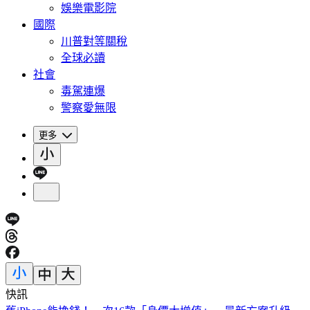
娛樂電影院
國際
川普對等關稅
全球必讀
社會
毒駕連爆
警察愛無限
更多
快訊