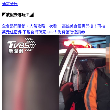
未禮讓
通霄分局
◤放假去哪玩？◢
全台熱門活動、人氣攻略一次看！
高雄美食優惠開搶！再抽
萬元住宿券
下載食尚玩家APP！免費領取優惠券