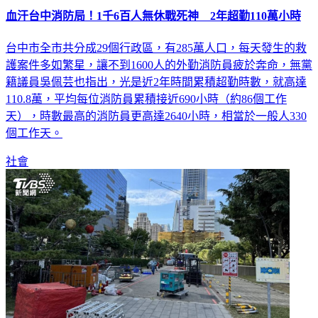
血汗台中消防局！1千6百人無休戰死神 2年超勤110萬小時
台中市全市共分成29個行政區，有285萬人口，每天發生的救
護案件多如繁星，讓不到1600人的外勤消防員疲於奔命，無黨
籍議員吳佩芸也指出，光是近2年時間累積超勤時數，就高達
110.8萬，平均每位消防員累積接近690小時（約86個工作
天），時數最高的消防員更高達2640小時，相當於一般人330
個工作天。
社會