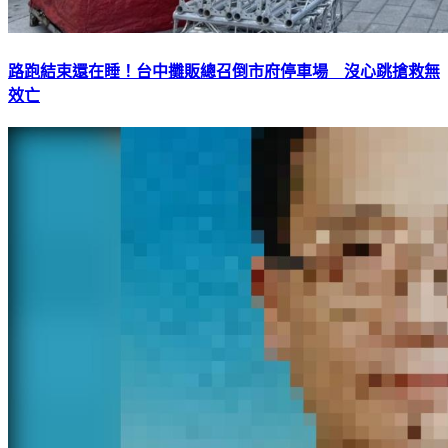
路跑結束還在睡！台中攤販總召倒市府停車場 沒心跳搶救無
效亡