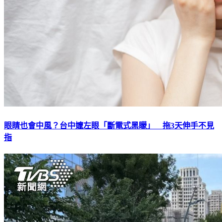
眼睛也會中風？台中嬤左眼「斷電式黑矇」 拖3天伸手不見
指