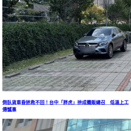
倒臥貨車昏迷救不回！台中「胖虎」拚成攤販總召 低溫上工
傳憾事