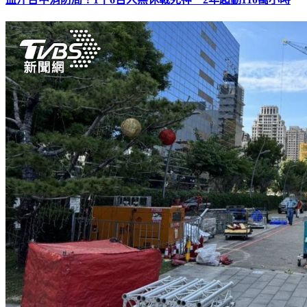
血汗台中消防局！1千6百人無休戰死神 2年超勤110萬小時