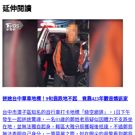
延伸閱讀
迷途台中單車地標！9旬翁跌地不起 竟靠423年觀音媽返家
台中市潭子區知名的自行車打卡地標「綠空廊道」，1日下午
發生一起迷途驚魂，一名93歲的鄭姓老翁疑似因體力不支跌坐
在地，並無法獨自起身，轄區大雅分局獲報後抵達，不過鄭翁