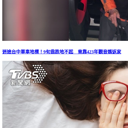
迷途台中單車地標！9旬翁跌地不起 竟靠423年觀音媽返家