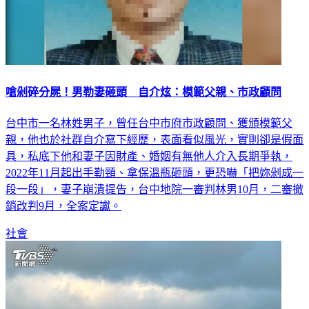
嗆剁碎分屍！男勒妻砸頭 自介炫：模範父親、市政顧問
台中市一名林姓男子，曾任台中市府市政顧問、獲頒模範父
親，他也於社群自介寫下經歷，表面看似風光，實則卻是假面
具，私底下他和妻子因財產、婚姻有無他人介入長期爭執，
2022年11月起出手勒頸、拿保溫瓶砸頭，更恐嚇「把妳剁成一
段一段」，妻子崩潰提告，台中地院一審判林男10月，二審撤
銷改判9月，全案定讞。
社會