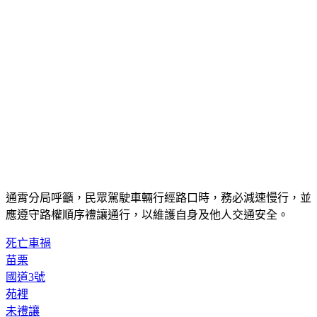
通霄分局呼籲，民眾駕駛車輛行經路口時，務必減速慢行，並
應遵守路權順序禮讓通行，以維護自身及他人交通安全。
死亡車禍
苗栗
國道3號
苑裡