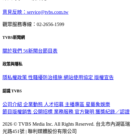
深入時事，一觸即見
意見反映：service@tvbs.com.tw
觀眾服務專線：02-2656-1599
TVBS新聞網
關於我們
56新聞台節目表
政策與隱私
隱私權政策
性騷擾防治措施
網站使用協定
版權宣告
認識 TVBS
公司介紹
企業動態
人才招募
主播專區
星藝象娛樂
節目版權銷售
公開招標
業務服務
官方聲明
獲獎紀錄／認證
2026 © TVBS Media Inc. All Rights Reserved. 台北市內湖區瑞