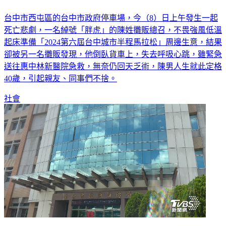
傳憾事
台中市西屯區的台中市政府停車場，今（8）日上午發生一起
死亡悲劇，一名綽號「胖虎」的陳姓攤販總召，不畏強風低溫
起床準備「2024第六屆台中城市半程馬拉松」周邊生意，結果
卻被另一名攤販發現，他倒臥貨車上，失去呼吸心跳，雖緊急
送往惠中林新醫院急救，無奈仍回天乏術，陳男人生就此定格
40歲，引起親友、同事們不捨。
社會