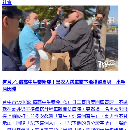
社會
有片／5億高中生案衝突！黑衣人搭車南下飛撲毆夏男 出手
原因曝
台中市北屯區5億高中生案今（5）日二審再度開庭審理，不過
就在夏姓男子準備搭計程車離開法庭時，突然遭一名黑衣男飛
撲上前毆打，並多次怒罵「畜生，你這個畜生」，夏男也不甘