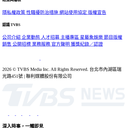
政策與隱私
隱私權政策
性騷擾防治措施
網站使用協定
版權宣告
認識 TVBS
公司介紹
企業動態
人才招募
主播專區
星藝象娛樂
節目版權
銷售
公開招標
業務服務
官方聲明
獲獎紀錄／認證
2026 © TVBS Media Inc. All Rights Reserved. 台北市內湖區瑞
光路451號 | 聯利媒體股份有限公司