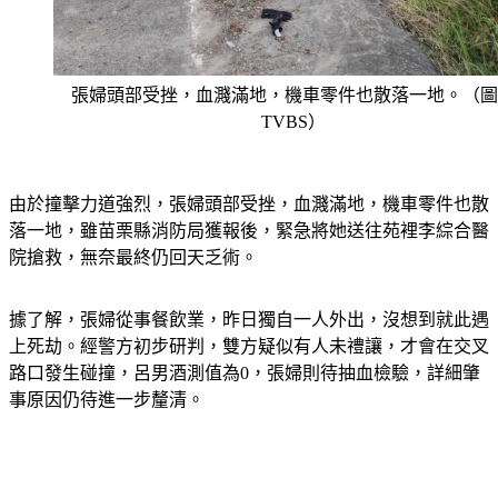
張婦頭部受挫，血濺滿地，機車零件也散落一地。（圖
TVBS）
由於撞擊力道強烈，張婦頭部受挫，血濺滿地，機車零件也散
落一地，雖苗栗縣消防局獲報後，緊急將她送往苑裡李綜合醫
院搶救，無奈最終仍回天乏術。
據了解，張婦從事餐飲業，昨日獨自一人外出，沒想到就此遇
上死劫。經警方初步研判，雙方疑似有人未禮讓，才會在交叉
路口發生碰撞，呂男酒測值為0，張婦則待抽血檢驗，詳細肇
事原因仍待進一步釐清。