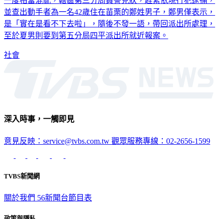
示弱，回嗆「記下這個人」、「記下他的身分證字號」，場面
一度相當混亂，轄區第三分局員警見狀，趕緊依現行犯逮捕，
並查出動手者為一名42歲住在苗栗的鄭姓男子，鄭男僅表示，
是「實在是看不下去啦」，隨後不發一語，帶回派出所處理，
至於夏男則要到第五分局四平派出所就近報案。
社會
深入時事，一觸即見
意見反映：service@tvbs.com.tw
觀眾服務專線：02-2656-1599
TVBS新聞網
關於我們
56新聞台節目表