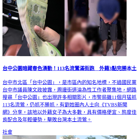
台中公園暗藏春色湧動！113名流鶯滿街跑 外籍3點完勝本土
台中市北區「台中公園」，是市區內的知名地標，不過國民黨
台中市議員陳文政披露，周邊街道淪為性工作者聚集地，網路
搜尋「台中公園」也出現許多相關影片，市警局雖11個月猛抓
113名流鶯，仍抓不勝抓，有劉姓圈內人士向《TVBS新聞
網》分享，該地以外籍女子為大多數，具有價格便宜、態度佳
肯配合及年輕優勢，擊敗台灣本土流鶯。