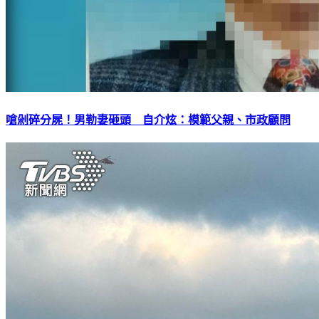
嗆剁碎分屍！男勒妻砸頭 自介炫：模範父親、市政顧問