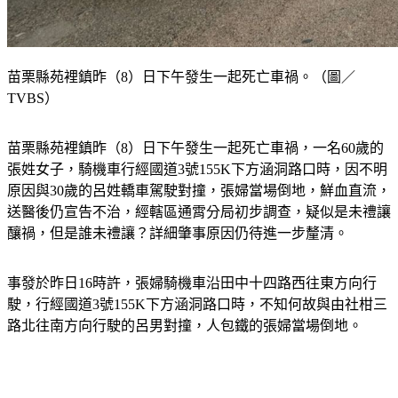
苗栗縣苑裡鎮昨（8）日下午發生一起死亡車禍。（圖／
TVBS）
苗栗縣苑裡鎮昨（8）日下午發生一起死亡車禍，一名60歲的
張姓女子，騎機車行經國道3號155K下方涵洞路口時，因不明
原因與30歲的呂姓轎車駕駛對撞，張婦當場倒地，鮮血直流，
送醫後仍宣告不治，經轄區通霄分局初步調查，疑似是未禮讓
釀禍，但是誰未禮讓？詳細肇事原因仍待進一步釐清。
事發於昨日16時許，張婦騎機車沿田中十四路西往東方向行
駛，行經國道3號155K下方涵洞路口時，不知何故與由社柑三
路北往南方向行駛的呂男對撞，人包鐵的張婦當場倒地。