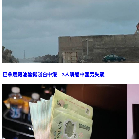
巴拿馬籍油輪擱淺台中港 3人跳船中國男失蹤