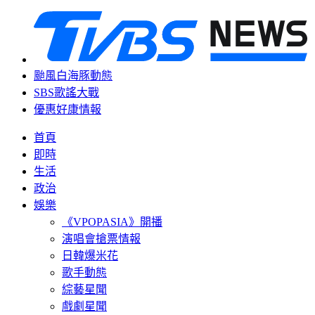
颱風白海豚動態
SBS歌謠大戰
優惠好康情報
首頁
即時
生活
政治
娛樂
《VPOPASIA》開播
演唱會搶票情報
日韓爆米花
歌手動態
綜藝星聞
戲劇星聞