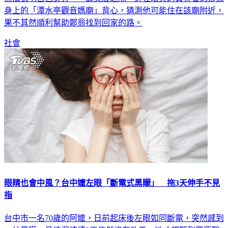
無法表明自己身分，一籌莫展之際，好在眼尖的員警看到鄭翁
身上的「潭水亭觀音媽廟」背心，猜測他可能住在該廟附近，
果不其然順利幫助鄭翁找到回家的路。
社會
眼睛也會中風？台中嬤左眼「斷電式黑矇」 拖3天伸手不見
指