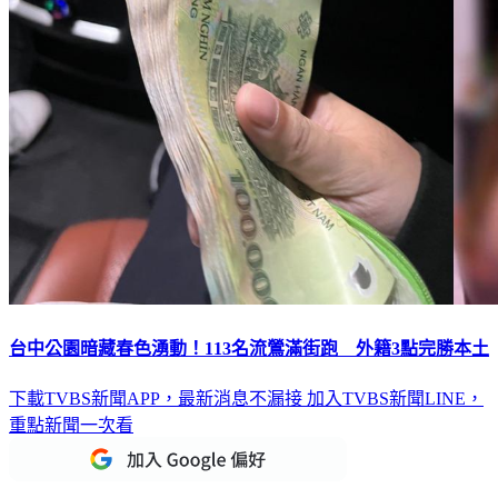
台中公園暗藏春色湧動！113名流鶯滿街跑 外籍3點完勝本土
下載TVBS新聞APP，最新消息不漏接
加入TVBS新聞LINE，
重點新聞一次看