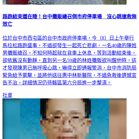
路跑結束還在睡！台中攤販總召倒市府停車場 沒心跳搶救無
效亡
位於台中市西屯區的台中市政府停車場，今（8）日上午舉行
馬拉松路跑盛事，不過卻發生一起死亡悲劇，一名40歲的陳姓
男攤販總召，不知何時起就在貨車上休息，等到活動結束後，
卻依舊沒有動靜，直到另一名59歲的林姓攤販欲叫醒他時，這
才發現陳男已無呼吸心跳，嚇得立即通報警消，台中市消防局
緊急給予電擊，並將他送往惠中林新醫院，不過急救後遺憾宣
告不治，詳細情況仍待轄區第六分局進一步釐清。
社會