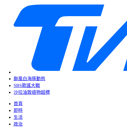
颱風白海豚動態
SBS歌謠大戰
沙拉油致癌物超標
首頁
即時
生活
政治