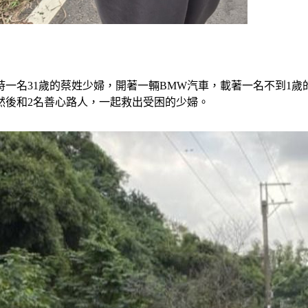
時一名31歲的蔡姓少婦，開著一輛BMW汽車，載著一名不到1
然後和2名善心路人，一起救出受困的少婦。