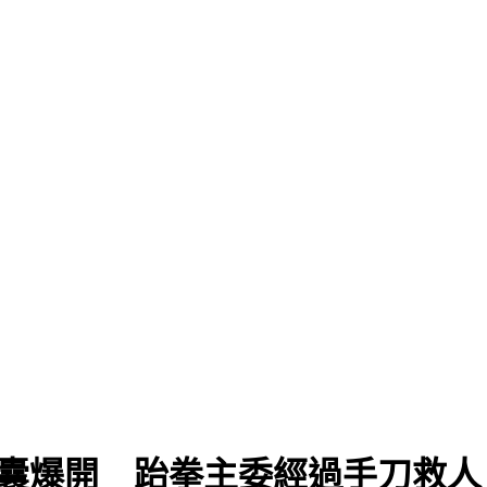
氣囊爆開 跆拳主委經過手刀救人