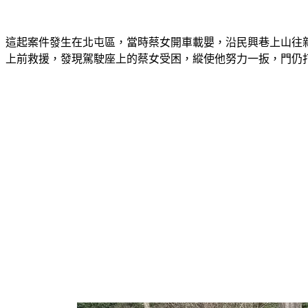
這起案件發生在北屯區，當時蔡女開車載嬰，沿民興巷上山往
上前救援，發現駕駛座上的蔡女受困，縱使他努力一扳，門仍