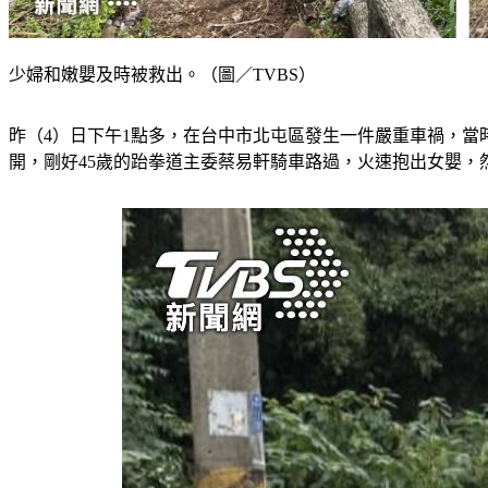
少婦和嫩嬰及時被救出。（圖／TVBS）
昨（4）日下午1點多，在台中市北屯區發生一件嚴重車禍，當
開，剛好45歲的跆拳道主委蔡易軒騎車路過，火速抱出女嬰，