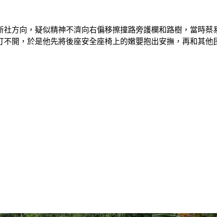
新社方向，疑似精神不濟向右偏移擦撞路旁護欄和路樹，當時蔡
打不開，於是他先將後座安全座椅上的嫩嬰抱出安撫，再和其他