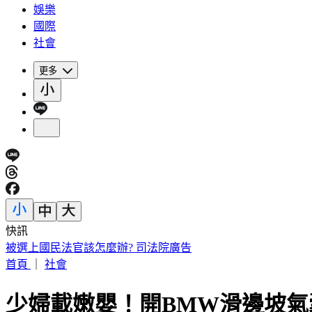
娛樂
國際
社會
更多
快訊
IU無預警召喚前男友 韓網替「她」心疼：很不舒服
首頁
｜
社會
少婦載嫩嬰！開BMW滑邊坡