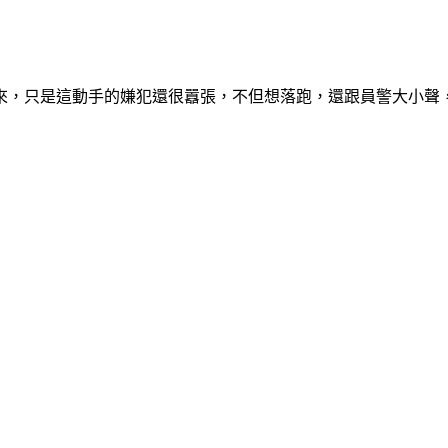
來，只是這動手的嫌犯還很囂張，不但想落跑，還跟員警大小聲