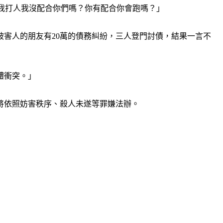
，我打人我沒配合你們嗎？你有配合你會跑嗎？」
陳被害人的朋友有20萬的債務糾紛，三人登門討債，結果一言不
體衝突。」
將依照妨害秩序、殺人未遂等罪嫌法辦。