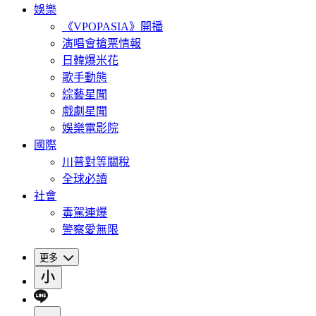
娛樂
《VPOPASIA》開播
演唱會搶票情報
日韓爆米花
歌手動態
綜藝星聞
戲劇星聞
娛樂電影院
國際
川普對等關稅
全球必讀
社會
毒駕連爆
警察愛無限
更多