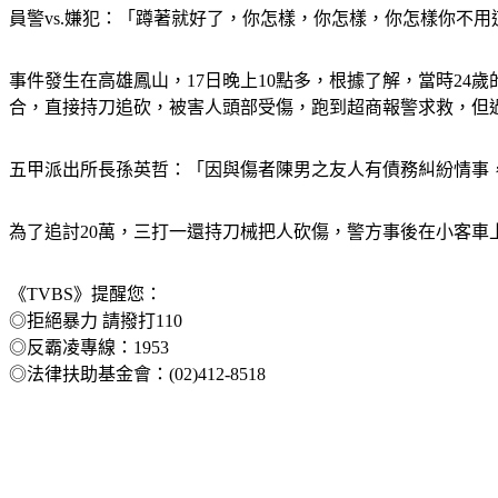
員警vs.嫌犯：「蹲著就好了，你怎樣，你怎樣，你怎樣你不
事件發生在高雄鳳山，17日晚上10點多，根據了解，當時24
合，直接持刀追砍，被害人頭部受傷，跑到超商報警求救，但
五甲派出所長孫英哲：「因與傷者陳男之友人有債務糾紛情事
為了追討20萬，三打一還持刀械把人砍傷，警方事後在小客
《TVBS》提醒您：
◎拒絕暴力 請撥打110
◎反霸凌專線：1953
◎法律扶助基金會：(02)412-8518