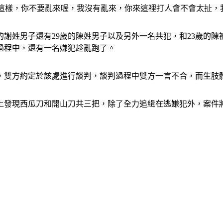
用這樣，你不要亂來喔，我沒有亂來，你來這裡打人會不會太扯
歲的謝姓男子還有29歲的陳姓男子以及另外一名共犯，和23歲的
過程中，還有一名嫌犯趁亂跑了。
，雙方約定於該處進行談判，談判過程中雙方一言不合，而生肢
車上發現西瓜刀和開山刀共三把，除了全力追緝在逃嫌犯外，案件