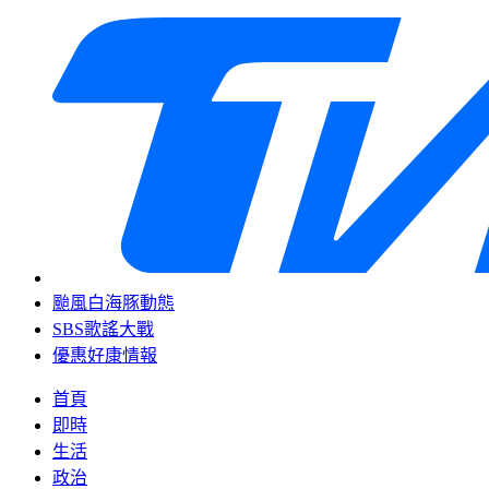
颱風白海豚動態
SBS歌謠大戰
優惠好康情報
首頁
即時
生活
政治