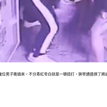
幾位男子衝過來，不分青紅皂白就是一頓扭打，狹窄通道擠了將