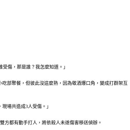
是誰受傷，那是誰？我怎麼知道。」
小吃部聚餐，但彼此沒這麼熟，因為敬酒爆口角，變成打群架互
，現場共造成3人受傷。」
於雙方都有動手打人，將依殺人未遂傷害移送偵辦。