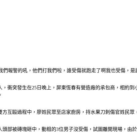
，我們報警的吼，他們打我們啦，誰受傷就跑走了啊我也受傷，
人，衝突發生在25日晚上，屏東恆春有營造廠的承包商，相約到
。
雙方互毆過程中，廖姓民眾至店家廚房，持水果刀刺傷官姓民眾
一人頭部被磚塊砸中，動粗的3位男子沒受傷，試圖離開現場，由