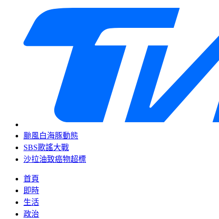
颱風白海豚動態
SBS歌謠大戰
沙拉油致癌物超標
首頁
即時
生活
政治