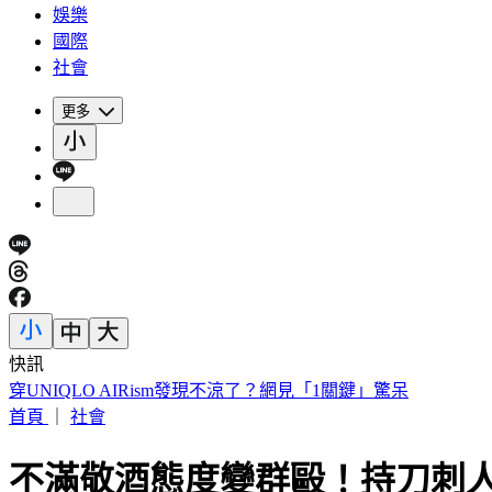
娛樂
國際
社會
更多
快訊
車禍後頭痛數月找嘸病因！吃止痛藥也沒用 醫揪這部位出問
首頁
｜
社會
不滿敬酒態度變群毆！持刀刺人