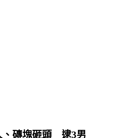
題
、磚塊砸頭 逮3男