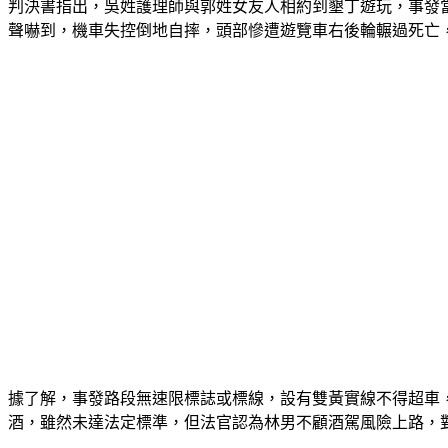
判決書指出，吳姓護理師與郭姓女友人相約到墾丁遊玩，事發
聲嚇到，機車失控倒地自摔，頭部慘遭遊覽車右後輪輾過死亡
據了解，事發路段無速限標誌或標線，設有雙黃實線不得超車
酒，雖然未達法定標準，但法官認為林男不顧酒駕風險上路，