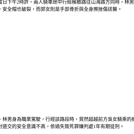
當日下午2時許，兩人騎車途中行經檳榔路往山海路方向時，林
，安全帽也破裂，而郭女則是手部骨折與全身擦挫傷送醫。
，林男身為職業駕駛，行經該路段時，貿然超越前方吳女騎乘的
對道交的安全意識不高，依過失致死罪嫌判處1年有期徒刑。