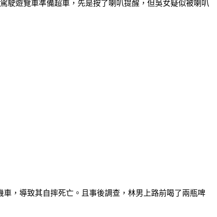
男駕駛遊覽車準備超車，先是按了喇叭提醒，但吳女疑似被喇叭
機車，導致其自摔死亡。且事後調查，林男上路前喝了兩瓶啤