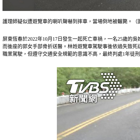
護理師疑似遭遊覽車的喇叭聲嚇到摔車，當場倒地被輾斃。（圖
屏東恆春於2022年10月17日發生一起死亡車禍，一名25
而後座的郭女手部骨折送醫。林姓遊覽車駕駛事後依過失致死
職業駕駛，但遵守交通安全規範的意識不高，最終判處1年徒刑