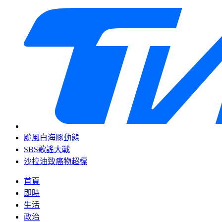
颱風白海豚動態
SBS歌謠大戰
沙拉油致癌物超標
首頁
即時
生活
政治