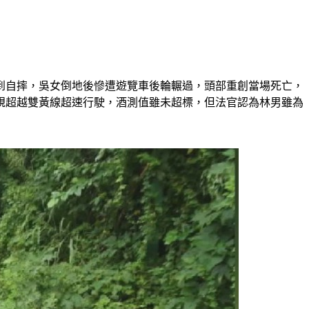
聲嚇到自摔，吳女倒地後慘遭遊覽車後輪輾過，頭部重創當場死亡，
規超越雙黃線超速行駛，酒測值雖未超標，但法官認為林男雖為