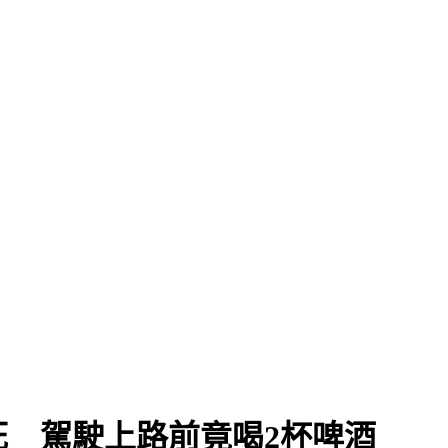
 駕駛上路前竟喝2杯啤酒