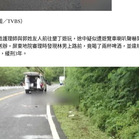
／TVBS）
歲的吳姓護理師與郭姓友人前往墾丁遊玩，途中疑似遭遊覽車喇叭
送辦，屏東地院審理時發現林男上路前，竟喝了兩杯啤酒，並違
，緩刑3年。