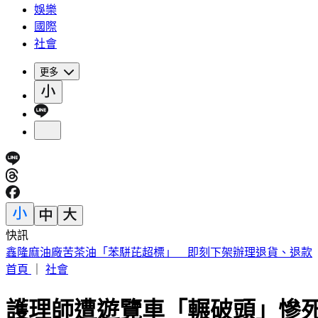
娛樂
國際
社會
更多
快訊
美打伊朗彈藥打光？傳川普飆罵防長 威脅要抓洩密者
首頁
｜
社會
護理師遭遊覽車「輾破頭」慘死