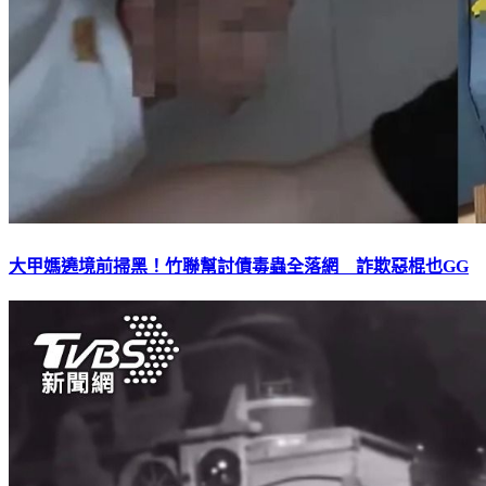
大甲媽遶境前掃黑！竹聯幫討債毒蟲全落網 詐欺惡棍也GG