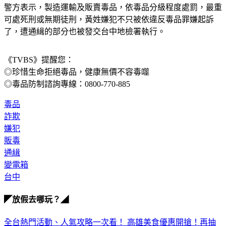
警方表示，製造運輸及販賣毒品，依毒品分級程度處罰，最重
可處死刑或無期徒刑，黃姓嫌犯不只被依違反毒品罪嫌起訴
了，遭通緝的部分也被發交台中地檢署執行。
《TVBS》提醒您：
◎珍惜生命拒絕毒品，健康無價不容毒噬
◎毒品防制諮詢專線：0800-770-885
毒品
詐欺
嫌犯
販毒
通緝
變電箱
台中
◤放假去哪玩？◢