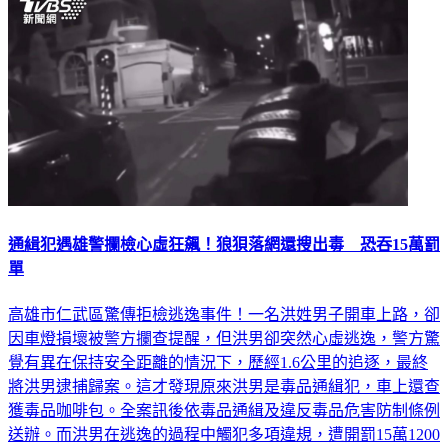
通緝犯遇雄警攔檢心虛狂飆！狼狽落網還搜出毒 恐吞15萬罰
單
高雄市仁武區驚傳拒檢逃逸事件！一名洪姓男子開車上路，卻
因車燈損壞被警方攔查提醒，但洪男卻突然心虛逃逸，警方驚
覺有異在保持安全距離的情況下，歷經1.6公里的追逐，最終
將洪男逮捕歸案。這才發現原來洪男是毒品通緝犯，車上還查
獲毒品咖啡包。全案訊後依毒品通緝及違反毒品危害防制條例