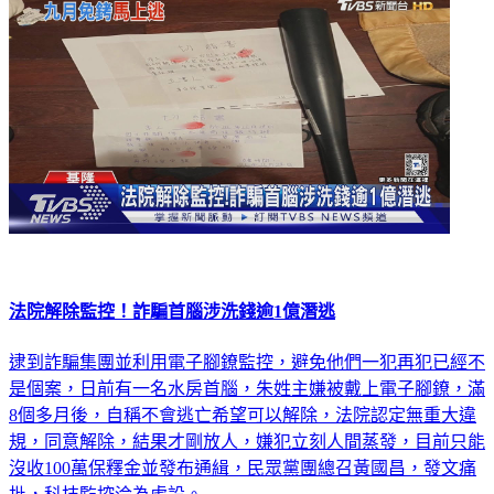
大陸
法院解除監控！詐騙首腦涉洗錢逾1億潛逃
逮到詐騙集團並利用電子腳鐐監控，避免他們一犯再犯已經不
是個案，日前有一名水房首腦，朱姓主嫌被戴上電子腳鐐，滿
8個多月後，自稱不會逃亡希望可以解除，法院認定無重大違
規，同意解除，結果才剛放人，嫌犯立刻人間蒸發，目前只能