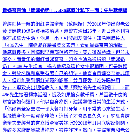
貴婦奈奈淪「跪婦奶奶」…486感慨吐私下一面：先生就倒楣
曾經紅極一時的網紅貴婦奈奈（蘇陳端）於2018年傳出與老公
黃博健挾10億鉅資捲款潛逃，遭警方通緝25年，近日遭本刊直
擊在加拿大生活，消息一出，引發網友關注。知名團購達人
「486先生」陳延昶在臉書發文表示，看到貴婦奈奈的現狀，
他感慨良多，回憶起早期部落格年代，雙方雖然熟識，但並未
深交，而當年的網紅貴婦奈奈，如今也淪為通緝犯「跪婦奶
奶」。486先生坦言，過去他認為這位女生很聰明，可是較拜
金，對於名牌和享受有著自己的想法。他直言貴婦奈奈並非壞
人，但可能受到網紅光環的影響，並且極愛「吃好喝好用
好」，導致支出超過收入，結果「寵她的先生就倒楣了」。而
486先生接著轉換話題，提及如果擁有數千萬、甚至數十億的
財富該如何運用。他以自身為例，建議遵循日常的生活方式，
「偶爾再全家去吃一頓大餐打打牙祭，用平常的心來過生活，
搭飛機奢侈一點買商務艙，這樣子才會長長久久。」網紅貴婦
奈奈夫妻經營的杏立博全醫美診所於2018年11月底突然倒閉，