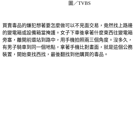
圖／TVBS
買賣毒品的嫌犯想著要怎麼做可以不見面交易，竟然找上路邊
的變電箱或設備箱當掩護。女子下車後拿著什麼東西往變電箱
旁塞，離開前還站到路中，用手機拍照兩三個角度。沒多久，
有男子騎車到同一個地點，拿著手機比對畫面，就是這個公務
裝置，開始東找西找，最後翻找到他購買的毒品。