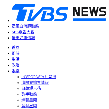
颱風白海豚動態
SBS歌謠大戰
優惠好康情報
首頁
即時
生活
政治
娛樂
《VPOPASIA》開播
演唱會搶票情報
日韓爆米花
歌手動態
綜藝星聞
戲劇星聞