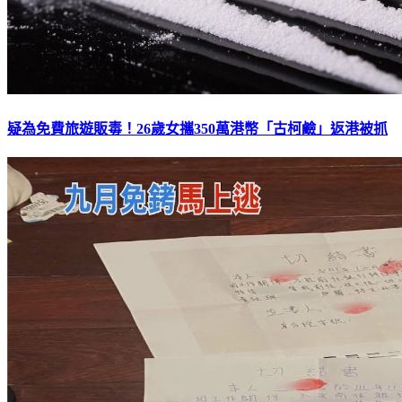
疑為免費旅遊販毒！26歲女攜350萬港幣「古柯鹼」返港被抓