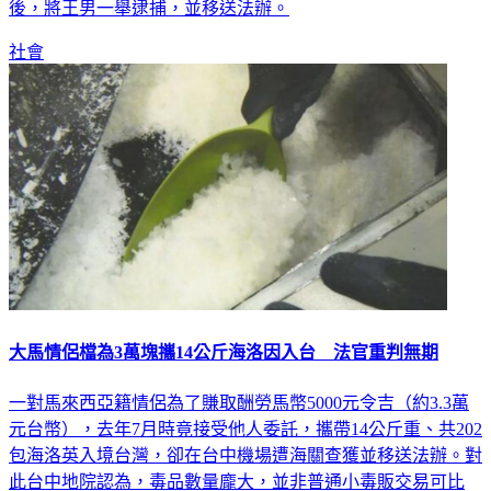
體都放他的照片，號稱「毒品界權志龍」，台中警方經蒐證
後，將王男一舉逮捕，並移送法辦。
社會
大馬情侶檔為3萬塊攜14公斤海洛因入台 法官重判無期
一對馬來西亞籍情侶為了賺取酬勞馬幣5000元令吉（約3.3萬
元台幣），去年7月時竟接受他人委託，攜帶14公斤重、共202
包海洛英入境台灣，卻在台中機場遭海關查獲並移送法辦。對