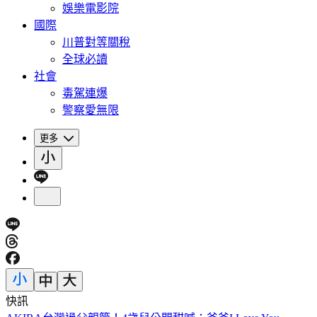
娛樂電影院
國際
川普對等關稅
全球必讀
社會
毒駕連爆
警察愛無限
更多
快訊