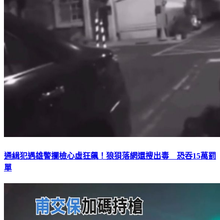
通緝犯遇雄警攔檢心虛狂飆！狼狽落網還搜出毒 恐吞15萬罰
單