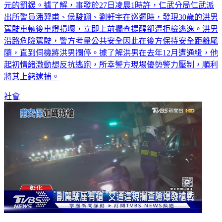
送辦。而洪男在逃逸的過程中觸犯多項違規，遭開罰15萬1200
元的罰鍰。據了解，事發於27日凌晨1時許，仁武分局仁武派
出所警員潘羿甫、侯駿翊、劉軒宇在巡邏時，發現30歲的洪男
駕駛車輛後車燈損壞，立即上前攔查提醒卻遭拒檢逃逸。洪男
沿路危險駕駛，警方考量公共安全因此在後方保持安全距離尾
隨，直到伺機將洪男攔停。據了解洪男在去年12月遭通緝，他
起初情緒激動想反抗逃跑，所幸警方現場優勢警力壓制，順利
將其上銬逮捕。
社會