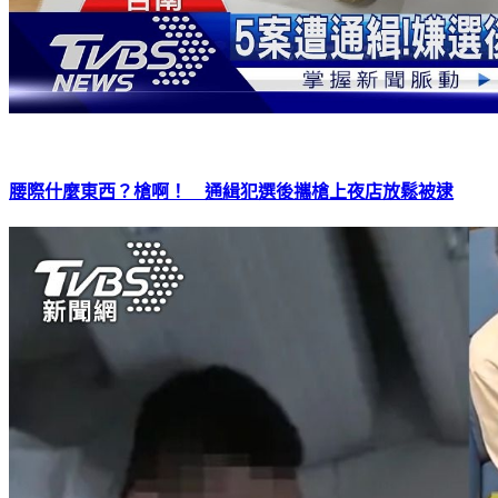
腰際什麼東西？槍啊！ 通緝犯選後攜槍上夜店放鬆被逮