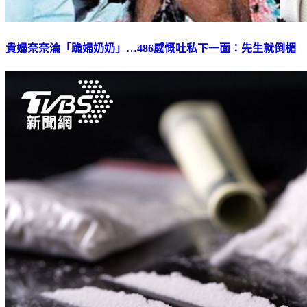
貴婦奈奈淪「跪婦奶奶」…486感慨吐私下一面：先生就倒楣