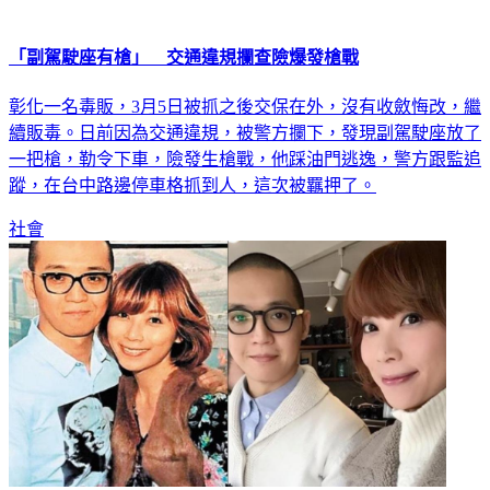
「副駕駛座有槍」 交通違規攔查險爆發槍戰
彰化一名毒販，3月5日被抓之後交保在外，沒有收斂悔改，繼
續販毒。日前因為交通違規，被警方攔下，發現副駕駛座放了
一把槍，勒令下車，險發生槍戰，他踩油門逃逸，警方跟監追
蹤，在台中路邊停車格抓到人，這次被羈押了。
社會