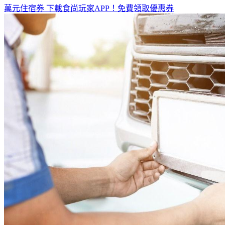
全台熱門活動、人氣攻略一次看！
高雄美食優惠開搶！再抽
萬元住宿券
下載食尚玩家APP！免費領取優惠券