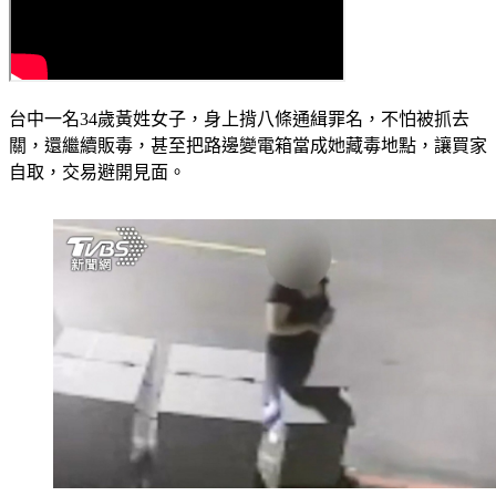
台中一名34歲黃姓女子，身上揹八條通緝罪名，不怕被抓去
關，還繼續販毒，甚至把路邊變電箱當成她藏毒地點，讓買家
自取，交易避開見面。