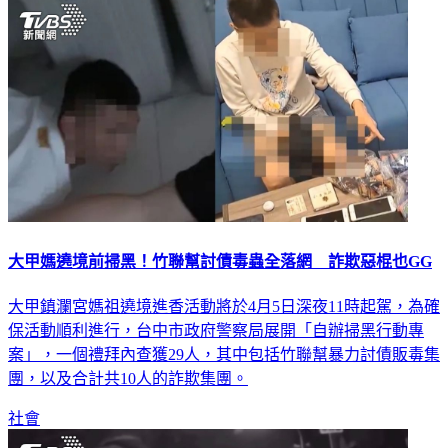
社會
大甲媽遶境前掃黑！竹聯幫討債毒蟲全落網 詐欺惡棍也GG
大甲鎮瀾宮媽祖遶境進香活動將於4月5日深夜11時起駕，為確
保活動順利進行，台中市政府警察局展開「自辦掃黑行動專
案」，一個禮拜內查獲29人，其中包括竹聯幫暴力討債販毒集
團，以及合計共10人的詐欺集團。
社會