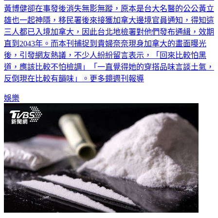
導致多家廠商貨款遭拖欠，被控詐欺。然而，貴婦奈奈和老公
黃博健卻在事發後消失無影無蹤，原本是台大名醫的公公黃立
雄也一起神隱，移民署後來接獲加拿大邊境官員通知，得知這
三人都已入境加拿大，因此台北地檢署對他們發布通緝，效期
直到2043年。而本刊捕捉到貴婦奈奈現身加拿大的畫面曝光
後，引發網友熱議，不少人紛紛留言表示，「回來比較怕黑
道，應該比較不怕檢調」「一直覺得她的穿搭品味言談土氣，
反倒現在比較有韻味」。更多鏡週刊報導
娛樂