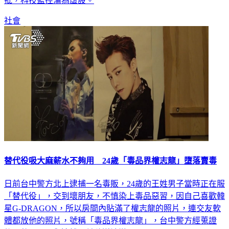
沒收100萬保釋金並發布通緝，民眾黨團總召黃國昌，發文痛
批，科技監控淪為虛設。
社會
替代役吸大麻薪水不夠用 24歲「毒品界權志龍」墮落賣毒
日前台中警方北上逮捕一名毒販，24歲的王姓男子當時正在服
「替代役」，交到壞朋友，不慎染上毒品惡習，因自己喜歡韓
星G-DRAGON，所以房間內貼滿了權志龍的照片，連交友軟