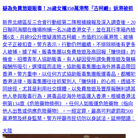
疑為免費旅遊販毒！26歲女攜350萬港幣「古柯鹼」返港被抓
新界北總區反三合會行動組第二隊根據線報及深入調查後，20
日聯同海關在機場拘捕一名26歲香港女子，並在其行李箱內檢
獲6支、共逾9公升懷疑液態古柯鹼，市值約350萬港幣；被捕
女子正被扣查。警方表示，行動仍然繼續，不排除稍後有更多
人被捕。據了解，販毒集團以免費旅遊及高回報「賺快錢」的
機會，招攬青年人協助販毒，有人疑因受所謂免費旅遊及聲稱
報酬所吸引，選擇鋌而走險，協助販毒集團由海外將毒品帶回
香港。警方重申，以任何方式協助販毒集團販運毒品，都觸犯
香港法律。販毒集團往往抓緊別人「賺快錢」的心態，透過不
同途徑，尤其是利用社交媒體，以免費旅遊及豐厚報酬利誘其
他人參與販毒行為，將毒品從海外地區運入香港。根據香港法
例第134章《危險藥物條例》，任何人如販運危險藥物（指向
他人出售或供應危險藥物），一經定罪，最高可判處罰款500
萬港幣及終身監禁。警方呼籲市民切勿以身試法。延伸閱讀：