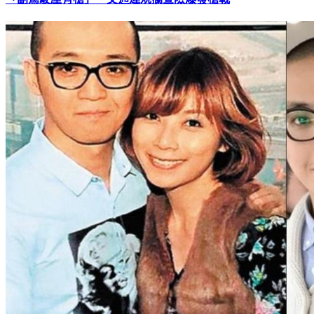
「副駕駛座有槍」 交通違規攔查險爆發槍戰