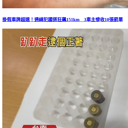
掛假車牌超速！通緝犯國道狂飆151km 3車主慘收10張罰單