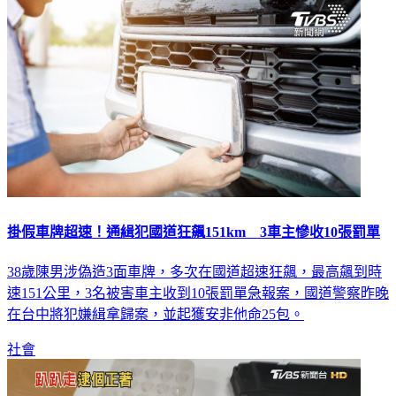
掛假車牌超速！通緝犯國道狂飆151km 3車主慘收10張罰單
38歲陳男涉偽造3面車牌，多次在國道超速狂飆，最高飆到時
速151公里，3名被害車主收到10張罰單急報案，國道警察昨晚
在台中將犯嫌緝拿歸案，並起獲安非他命25包。
社會