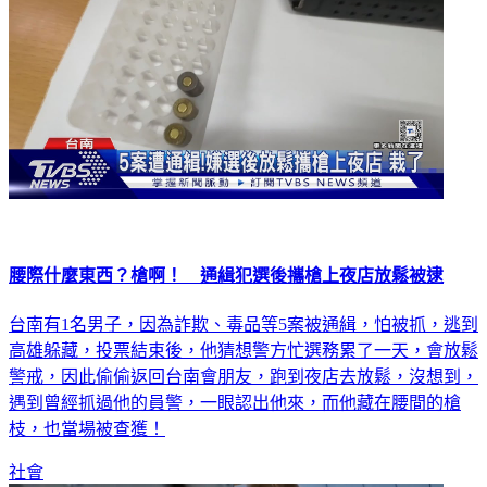
腰際什麼東西？槍啊！ 通緝犯選後攜槍上夜店放鬆被逮
台南有1名男子，因為詐欺、毒品等5案被通緝，怕被抓，逃到
高雄躲藏，投票結束後，他猜想警方忙選務累了一天，會放鬆
警戒，因此偷偷返回台南會朋友，跑到夜店去放鬆，沒想到，
遇到曾經抓過他的員警，一眼認出他來，而他藏在腰間的槍
枝，也當場被查獲！