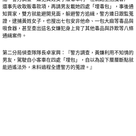
點。警方調查，嫌犯黃姓女子販毒牟利，在網路上招攬客戶，
還事先收取販毒款項，再請男友載她四處「埋毒包」，事後通
知買家，雙方就能避開見面，躲避警方追緝，警方連日跟監蒐
證，逮捕黃姓女子，也搜出七包安非他命、一包大麻等毒品與
吸食器，甚至查出這名女嫌犯身上背了其他毒品與詐欺等八條
通緝案件。
第二分局偵查隊隊長卓家興️：『警方調查，黃嫌利用不知情的
男友，駕駛自小客車在四處「埋包」，自以為設下層層斷點就
能逍遙法外，未料過程全遭警方的蒐證。』