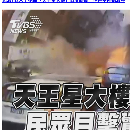
再救出2人！花蓮「天王星大樓」45度斜倒 住戶受困搶救中