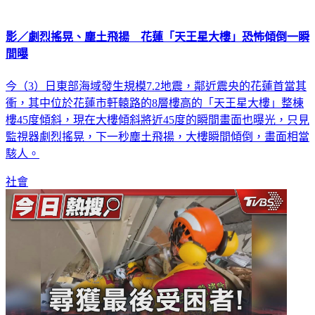
影／劇烈搖晃、塵土飛揚 花蓮「天王星大樓」恐怖傾倒一瞬
間曝
今（3）日東部海域發生規模7.2地震，鄰近震央的花蓮首當其
衝，其中位於花蓮市軒轅路的8層樓高的「天王星大樓」整棟
樓45度傾斜，現在大樓傾斜將近45度的瞬間畫面也曝光，只見
監視器劇烈搖晃，下一秒塵土飛揚，大樓瞬間傾倒，畫面相當
駭人。
社會