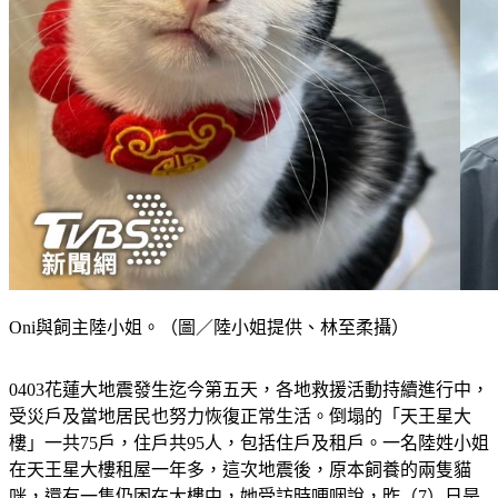
Oni與飼主陸小姐。（圖／陸小姐提供、林至柔攝）
0403花蓮大地震發生迄今第五天，各地救援活動持續進行中，
受災戶及當地居民也努力恢復正常生活。倒塌的「天王星大
樓」一共75戶，住戶共95人，包括住戶及租戶。一名陸姓小姐
在天王星大樓租屋一年多，這次地震後，原本飼養的兩隻貓
咪，還有一隻仍困在大樓中，她受訪時哽咽說，昨（7）日是