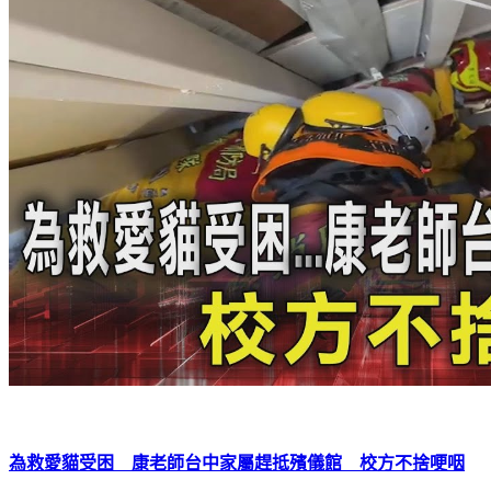
為救愛貓受困 康老師台中家屬趕抵殯儀館 校方不捨哽咽