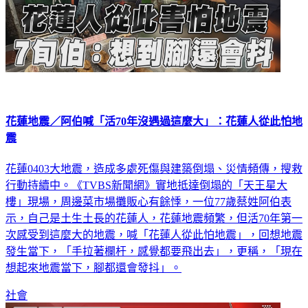
花蓮地震／阿伯喊「活70年沒遇過這麼大」：花蓮人從此怕地
震
花蓮0403大地震，造成多處死傷與建築倒塌、災情頻傳，搜救
行動持續中。《TVBS新聞網》實地抵達倒塌的「天王星大
樓」現場，周邊菜市場攤販心有餘悸，一位77歲蔡姓阿伯表
示，自己是土生土長的花蓮人，花蓮地震頻繁，但活70年第一
次感受到這麼大的地震，喊「花蓮人從此怕地震」，回想地震
發生當下，「手拉著欄杆，感覺都要飛出去」，更稱，「現在
想起來地震當下，腳都還會發抖」。
社會