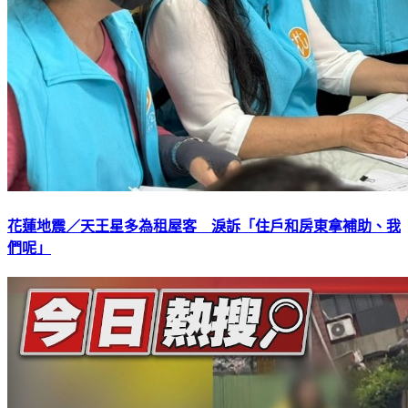
花蓮地震／天王星多為租屋客 淚訴「住戶和房東拿補助、我
們呢」