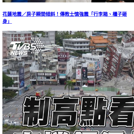
花蓮地震／房子瞬間傾斜！傳教士憶強震「行李箱、櫃子砸
身」