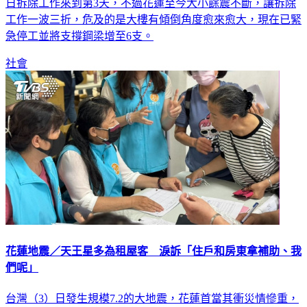
日拆除工作來到第3天，不過花蓮至今大小餘震不斷，讓拆除
工作一波三折，危及的是大樓有傾倒角度愈來愈大，現在已緊
急停工並將支撐鋼梁增至6支。
社會
花蓮地震／天王星多為租屋客 淚訴「住戶和房東拿補助、我
們呢」
台灣（3）日發生規模7.2的大地震，花蓮首當其衝災情慘重，