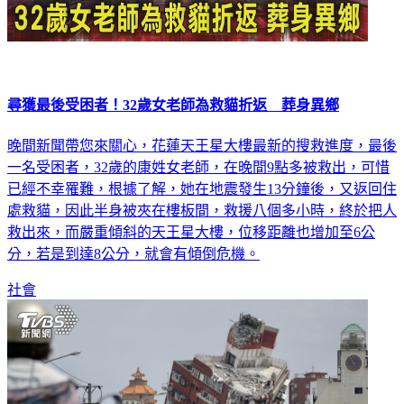
尋獲最後受困者！32歲女老師為救貓折返 葬身異鄉
晚間新聞帶您來關心，花蓮天王星大樓最新的搜救進度，最後
一名受困者，32歲的康姓女老師，在晚間9點多被救出，可惜
已經不幸罹難，根據了解，她在地震發生13分鐘後，又返回住
處救貓，因此半身被夾在樓板間，救援八個多小時，終於把人
救出來，而嚴重傾斜的天王星大樓，位移距離也增加至6公
分，若是到達8公分，就會有傾倒危機。
社會