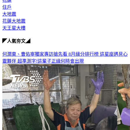
花蓮
住戶
大地震
花蓮大地震
天王星大樓
◤人氣夯文◢
何潤東、曹佑寧獨家專訪搶先看
8月緣分排行榜 這星座遇見心
靈夥伴
超準測字!這輩子正緣何時會出現