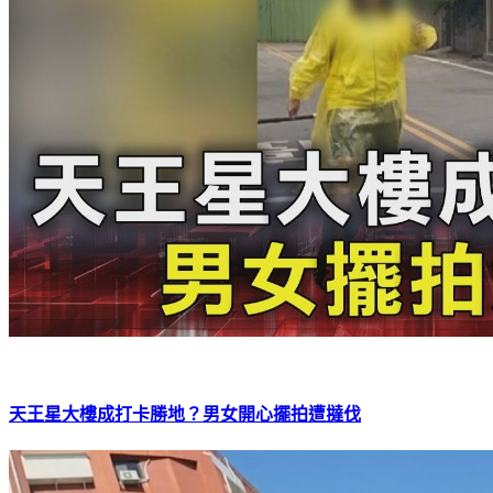
天王星大樓成打卡勝地？男女開心擺拍遭撻伐