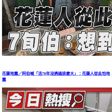
花蓮地震／阿伯喊「活70年沒遇過這麼大」：花蓮人從此怕地
震