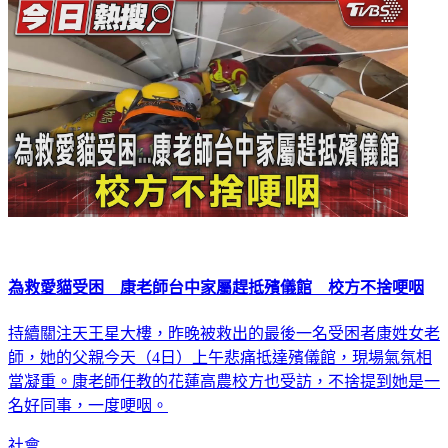
為救愛貓受困 康老師台中家屬趕抵殯儀館 校方不捨哽咽
持續關注天王星大樓，昨晚被救出的最後一名受困者康姓女老
師，她的父親今天（4日）上午悲痛抵達殯儀館，現場氣氛相
當凝重。康老師任教的花蓮高農校方也受訪，不捨提到她是一
名好同事，一度哽咽。
社會