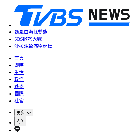
颱風白海豚動態
SBS歌謠大戰
沙拉油致癌物超標
首頁
即時
生活
政治
娛樂
國際
社會
更多