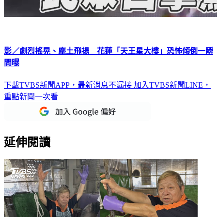
影／劇烈搖晃、塵土飛揚 花蓮「天王星大樓」恐怖傾倒一瞬
間曝
下載TVBS新聞APP，最新消息不漏接
加入TVBS新聞LINE，
重點新聞一次看
延伸閱讀