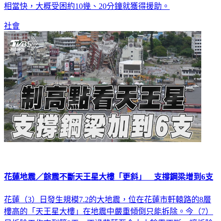
相當快，大概受困約10幾、20分鐘就獲得援助。
社會
花蓮地震／餘震不斷天王星大樓「更斜」 支撐鋼梁增到6支
花蓮（3）日發生規模7.2的大地震，位在花蓮市軒轅路的8層
樓高的「天王星大樓」在地震中嚴重傾倒只能拆除。今（7）