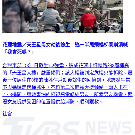
花蓮地震／天王星母女劫後餘生 逃一半甩飛樓梯間崩潰喊
「我會死嗎？」
台灣東部（3）日發生7.2強震，造成花蓮市軒轅路的8層樓高
的「天王星大樓」嚴重傾倒；該大樓被判定危樓只能拆除。震
後一位居住在8樓的陳姓住戶劫後餘生的回憶到，地震發生當
下與媽媽走樓梯逃生，不料第二次餘震大樓傾倒，兩人卡在
2、3樓間，讓她害怕的打視訊電話給男友，所幸男友機靈，照
著女友提供受困的位置提供給消防，順利獲救。
社會