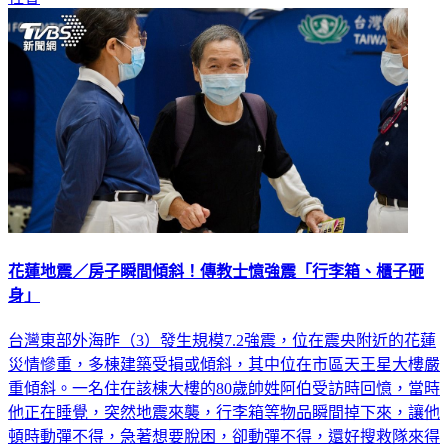
花蓮地震／房子瞬間傾斜！傳教士憶強震「行李箱、櫃子砸
身」
台灣東部外海昨（3）發生規模7.2強震，位在震央附近的花蓮
災情慘重，多棟建築受損或傾斜，其中位在市區天王星大樓嚴
重傾斜。一名住在該棟大樓的80歲帥姓阿伯受訪時回憶，當時
他正在睡覺，突然地震來襲，行李箱等物品瞬間掉下來，讓他
頓時動彈不得，急著想要脫困，卻動彈不得，還好搜救隊來得