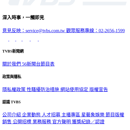
深入時事，一觸即見
意見反映：service@tvbs.com.tw
觀眾服務專線：02-2656-1599
TVBS新聞網
關於我們
56新聞台節目表
政策與隱私
隱私權政策
性騷擾防治措施
網站使用協定
版權宣告
認識 TVBS
公司介紹
企業動態
人才招募
主播專區
星藝象娛樂
節目版權
銷售
公開招標
業務服務
官方聲明
獲獎紀錄／認證