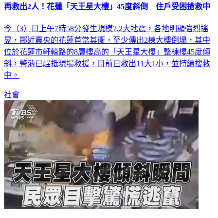
再救出2人！花蓮「天王星大樓」45度斜倒 住戶受困搶救中
今（3）日上午7時58分發生規模7.2大地震，各地明顯強烈搖
晃，鄰近震央的花蓮首當其衝，至少傳出2棟大樓倒塌，其中
位於花蓮市軒轅路的8層樓高的「天王星大樓」整棟樓45度傾
斜，警消已趕抵現場救援，目前已救出11大1小，並持續搜救
中。
社會