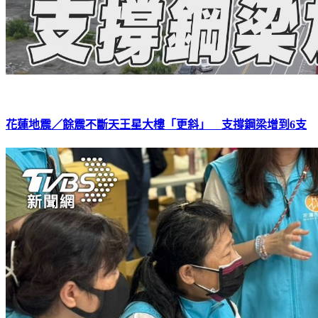
花蓮地震／餘震不斷天王星大樓「更斜」 支撐鋼梁增到6支