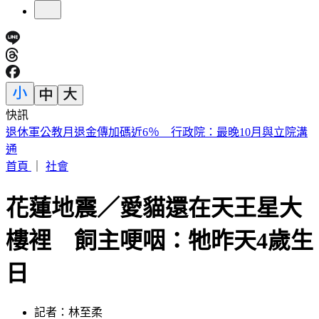
快訊
《紐時》曝台人赴陸「個資、足跡」全監控 陸委會：符合事
實
首頁
｜
社會
花蓮地震／愛貓還在天王星大
樓裡 飼主哽咽：牠昨天4歲生
日
記者：林至柔