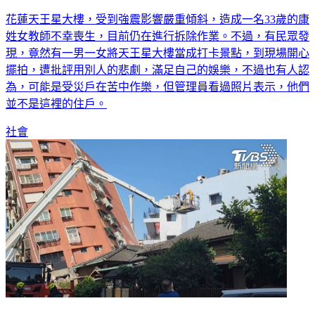
花蓮天王星大樓，受到強震影響嚴重傾斜，造成一名33歲的康
姓女教師不幸喪生，目前仍在進行拆除作業。不過，有民眾發
現，竟然有一男一女將天王星大樓當成打卡景點，到現場開心
擺拍，遭批評用別人的悲劇，滿足自己的娛樂，不過也有人認
為，可能是受災戶在苦中作樂，但管理員看過照片表示，他們
並不是這裡的住戶。
社會