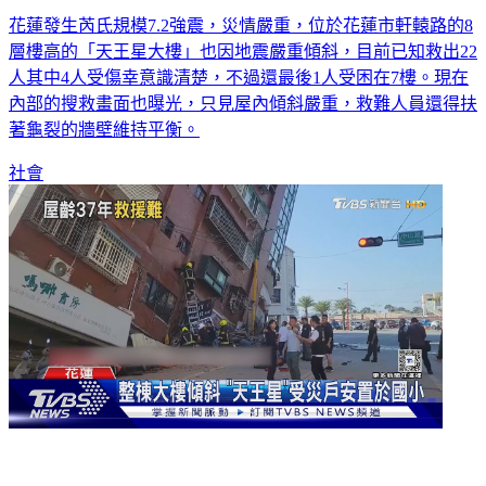
花蓮發生芮氏規模7.2強震，災情嚴重，位於花蓮市軒轅路的8
層樓高的「天王星大樓」也因地震嚴重傾斜，目前已知救出22
人其中4人受傷幸意識清楚，不過還最後1人受困在7樓。現在
內部的搜救畫面也曝光，只見屋內傾斜嚴重，救難人員還得扶
著龜裂的牆壁維持平衡。
社會