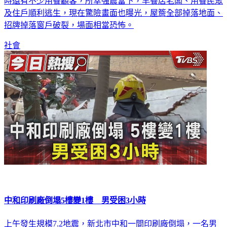
時還有不少用餐顧客，所幸強震當下，早餐店老闆、用餐民眾
及住戶順利逃生，現在驚險畫面也曝光，屋簷全部掉落地面、
招牌掉落窗戶破裂，場面相當恐怖。
社會
中和印刷廠倒塌5樓變1樓 男受困3小時
上午發生規模7.2地震，新北市中和一間印刷廠倒塌，一名男