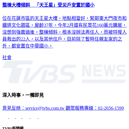
整棟大樓傾斜 「天王星」受災戶安置於國小
位在花蓮市區的天王星大樓，地點相當好，緊鄰東大門夜市和
鐵道文化園區，屋齡37年，今年2月還有民眾花160萬元購屋，
沒想到強震過後，整棟傾斜，根本沒辦法再住人，而被特搜人
員救出的22人，以及其他住戶，目前除了暫時住親友家的之
外，都安置在中華國小。
社會
深入時事，一觸即見
意見反映：service@tvbs.com.tw
觀眾服務專線：02-2656-1599
TVBS新聞網