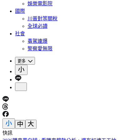
娛樂電影院
國際
川普對等關稅
全球必讀
社會
毒駕連爆
警察愛無限
更多
快訊