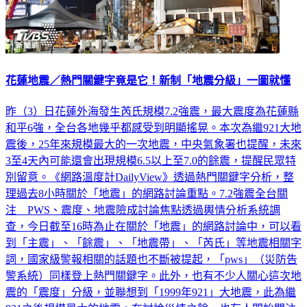
花蓮地震／熱門關鍵字竟是它！新制「地震分級」一圖就懂
昨（3）日花蓮外海發生芮氏規模7.2強震，最大震度為花蓮縣
和平6強，全台各地幾乎都感受到明顯搖晃。本次為繼921大地
震後，25年來規模最大的一次地震，中央氣象署也提醒，未來
3至4天內可能還會出現規模6.5以上至7.0的餘震，提醒民眾特
別留意。《網路溫度計DailyView》透過熱門關鍵字分析，整
理過去8小時關於「地震」的網路討論重點。7.2強震全台關
注 PWS、震度、地震險成討論焦點透過輿情分析系統調
查，今日截至16時為止在關於「地震」的網路討論中，可以看
到「主震」、「餘震」、「地震帶」、「芮氏」等地震相關字
詞，國家級警報相關的話題也不斷被提起，「pws」（災防告
警系統）同樣登上熱門關鍵字。此外，也有不少人關心這次地
震的「震度」分級，並聯想到「1999年921」大地震，此為繼