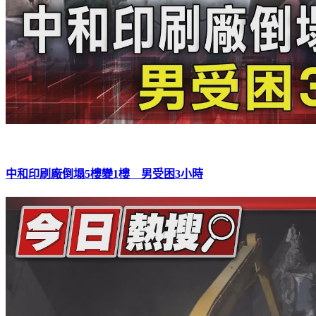
中和印刷廠倒塌5樓變1樓 男受困3小時