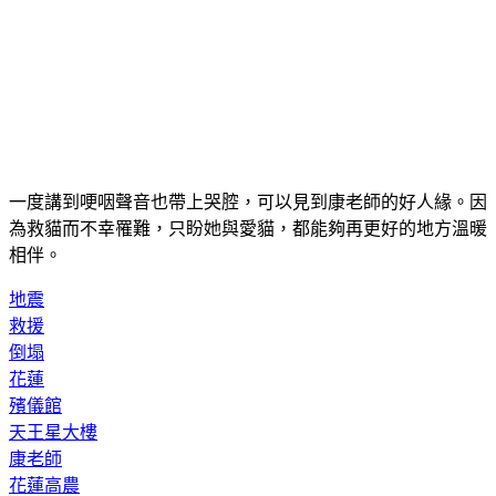
一度講到哽咽聲音也帶上哭腔，可以見到康老師的好人緣。因
為救貓而不幸罹難，只盼她與愛貓，都能夠再更好的地方溫暖
相伴。
地震
救援
倒塌
花蓮
殯儀館
天王星大樓
康老師
花蓮高農