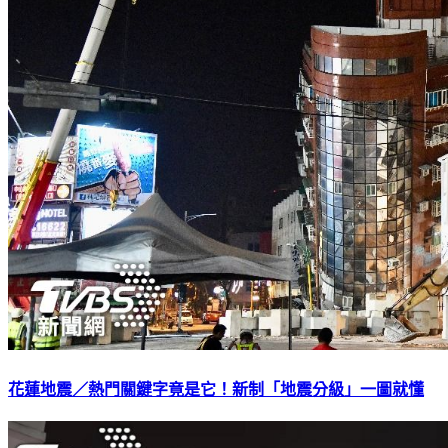
花蓮地震／熱門關鍵字竟是它！新制「地震分級」一圖就懂