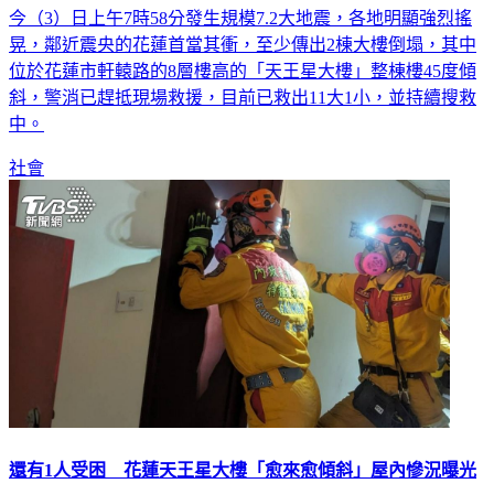
今（3）日上午7時58分發生規模7.2大地震，各地明顯強烈搖
晃，鄰近震央的花蓮首當其衝，至少傳出2棟大樓倒塌，其中
位於花蓮市軒轅路的8層樓高的「天王星大樓」整棟樓45度傾
斜，警消已趕抵現場救援，目前已救出11大1小，並持續搜救
中。
社會
還有1人受困 花蓮天王星大樓「愈來愈傾斜」屋內慘況曝光