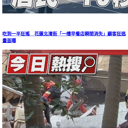
吃到一半狂搖 花蓮北濱街「一樓早餐店瞬間消失」顧客狂逃
畫面曝