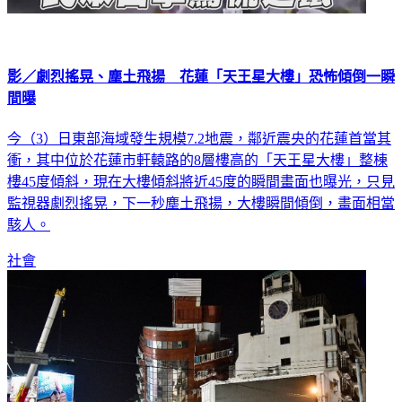
影／劇烈搖晃、塵土飛揚 花蓮「天王星大樓」恐怖傾倒一瞬
間曝
今（3）日東部海域發生規模7.2地震，鄰近震央的花蓮首當其
衝，其中位於花蓮市軒轅路的8層樓高的「天王星大樓」整棟
樓45度傾斜，現在大樓傾斜將近45度的瞬間畫面也曝光，只見
監視器劇烈搖晃，下一秒塵土飛揚，大樓瞬間傾倒，畫面相當
駭人。
社會