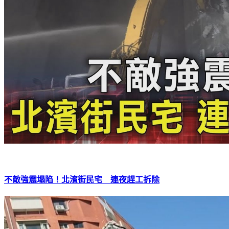
不敵強震塌陷！北濱街民宅 連夜趕工拆除