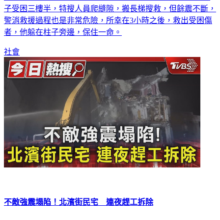
子受困三樓半，特搜人員爬縫隙，搬長梯搜救，但餘震不斷，
警消救援過程也是非常危險，所幸在3小時之後，救出受困傷
者，他躲在柱子旁邊，保住一命。
社會
不敵強震塌陷！北濱街民宅 連夜趕工拆除