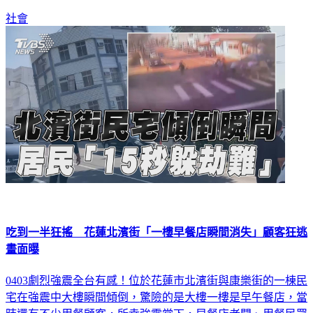
社會
吃到一半狂搖 花蓮北濱街「一樓早餐店瞬間消失」顧客狂逃
畫面曝
0403劇烈強震全台有感！位於花蓮市北濱街與康樂街的一棟民
宅在強震中大樓瞬間傾倒，驚險的是大樓一樓是早午餐店，當