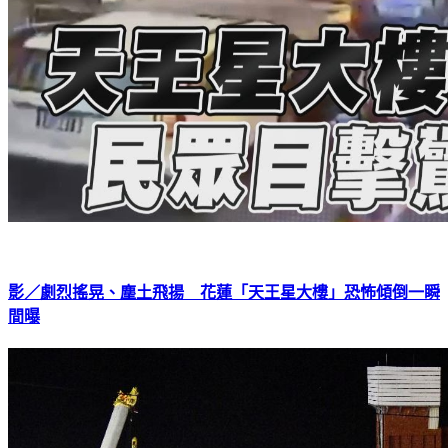
影／劇烈搖晃、塵土飛揚 花蓮「天王星大樓」恐怖傾倒一瞬
間曝