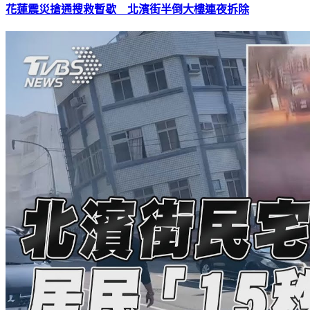
花蓮震災搶通搜救暫歇 北濱街半倒大樓連夜拆除