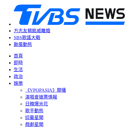
方志友楊銘威離婚
SBS歌謠大戰
颱風動態
首頁
即時
生活
政治
娛樂
《VPOPASIA》開播
演唱會搶票情報
日韓爆米花
歌手動態
綜藝星聞
戲劇星聞