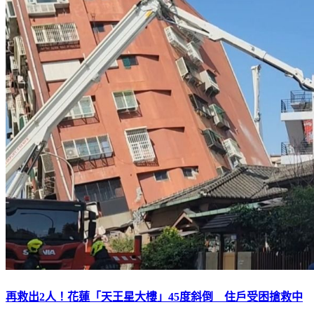
再救出2人！花蓮「天王星大樓」45度斜倒 住戶受困搶救中