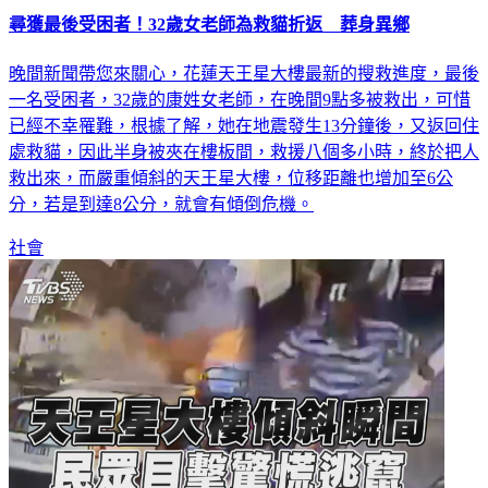
尋獲最後受困者！32歲女老師為救貓折返 葬身異鄉
晚間新聞帶您來關心，花蓮天王星大樓最新的搜救進度，最後
一名受困者，32歲的康姓女老師，在晚間9點多被救出，可惜
已經不幸罹難，根據了解，她在地震發生13分鐘後，又返回住
處救貓，因此半身被夾在樓板間，救援八個多小時，終於把人
救出來，而嚴重傾斜的天王星大樓，位移距離也增加至6公
分，若是到達8公分，就會有傾倒危機。
社會