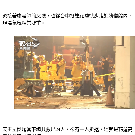
緊接著康老師的父親，也從台中抵達花蓮快步走進殯儀館內，
現場氣氛相當凝重。
天王星倒塌當下總共救出24人，卻有一人折返，她就是花蓮高