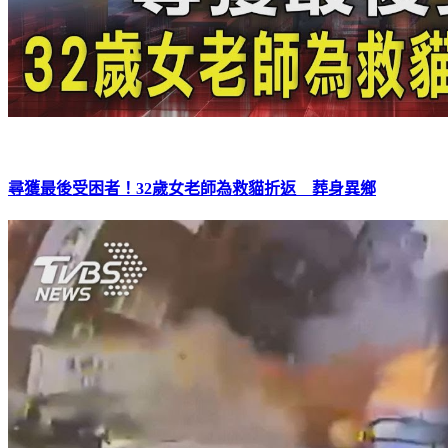
尋獲最後受困者！32歲女老師為救貓折返 葬身異鄉