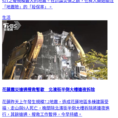
921之後規模最大的地震。在討論災情之餘，也有人開始關注
「地震險」的「投保率」。
生活
花蓮震災搶通搜救暫歇 北濱街半倒大樓連夜拆除
花蓮昨天上午發生規模7.2地震，造成花蓮地區多棟建築受
損、走山與9人死亡，晚間除北濱街半倒大樓拆除將連夜進
行，其餘搶通、搜救工作暫停，今早持續。