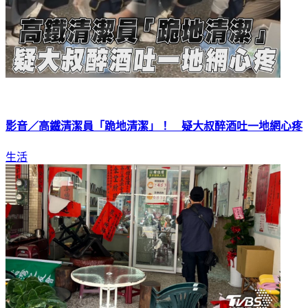
影音／高鐵清潔員「跪地清潔」！ 疑大叔醉酒吐一地網心疼
生活