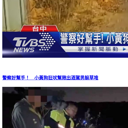
警察好幫手！ 小黃狗狂吠幫揪出酒駕男躲草堆