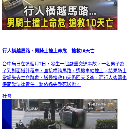
行人橫越馬路、男騎士撞上命危 搶救10天亡
台中烏日在這個月7日，發生一起嚴重交通事故，一名男子為
了到對面搭計程車，直接橫跨馬路，遭機車給撞上，結果騎士
當場失去生命跡象，送醫搶救10天仍回天乏術，而行人後續也
得面臨法律責任，將依過失致死送辦。
社會