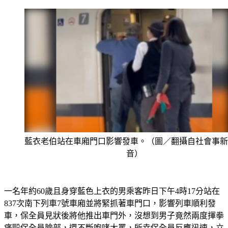
藍衣老伯站在車廂門口影響發車。（圖／翻攝自社會事新
音）
一名年約60歲且身穿藍色上衣的男乘客昨日下午4時17分站在
837次南下列車7號車廂並將緊抓著車門口，影響列車順利發
車，保全員見狀後將他推出車門外，沒想到男子竟然兩度揮拳
痛毆保全員臉部，還不斷咆哮大罵，所幸保全員反應迅速，立