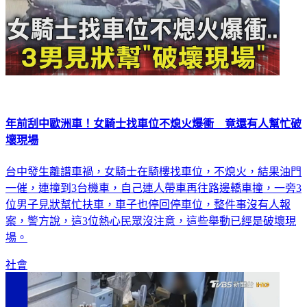
年前刮中歐洲車！女騎士找車位不熄火爆衝 竟還有人幫忙破
壞現場
台中發生離譜車禍，女騎士在騎樓找車位，不熄火，結果油門
一催，連撞到3台機車，自己連人帶車再往路邊轎車撞，一旁3
位男子見狀幫忙扶車，車子也停回停車位，整件事沒有人報
案，警方說，這3位熱心民眾沒注意，這些舉動已經是破壞現
場。
社會