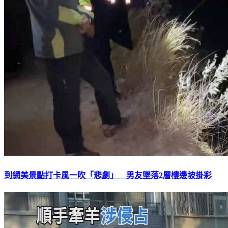
到網美景點打卡風一吹「悲劇」 男友墜落2層樓邊坡掛彩