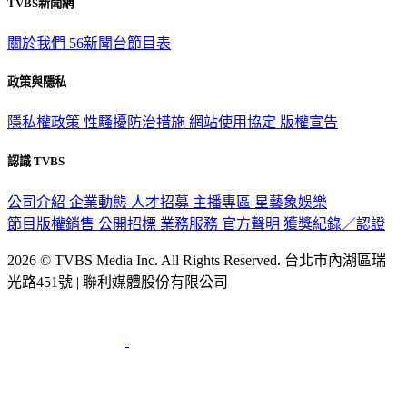
TVBS新聞網
關於我們
56新聞台節目表
政策與隱私
隱私權政策
性騷擾防治措施
網站使用協定
版權宣告
認識 TVBS
公司介紹
企業動態
人才招募
主播專區
星藝象娛樂
節目版權銷售
公開招標
業務服務
官方聲明
獲獎紀錄／認證
2026 © TVBS Media Inc. All Rights Reserved. 台北市內湖區瑞
光路451號 | 聯利媒體股份有限公司