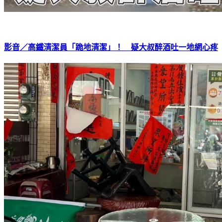
影音／高鐵清潔員「跪地清潔」！ 疑大叔醉酒吐一地網心疼