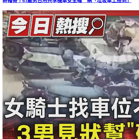
幹帽哥？65歲男占用共享機車安全帽 稱「垃圾車上撿到」