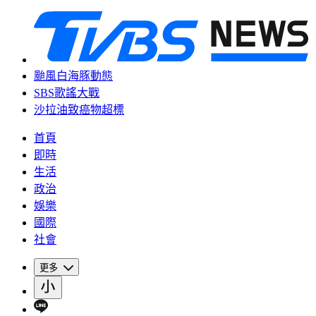
颱風白海豚動態
SBS歌謠大戰
沙拉油致癌物超標
首頁
即時
生活
政治
娛樂
國際
社會
更多