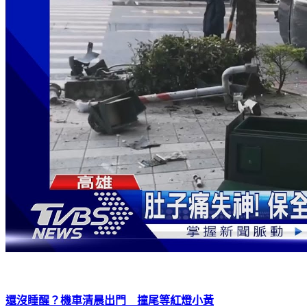
還沒睡醒？機車清晨出門 撞尾等紅燈小黃