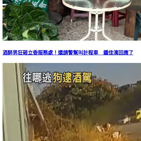
酒醉男狂砸立委服務處！還請警幫叫計程車 鍾佳濱回應了