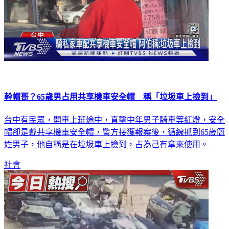
幹帽哥？65歲男占用共享機車安全帽 稱「垃圾車上撿到」
台中有民眾，開車上班途中，直擊中年男子騎車等紅燈，安全
帽卻是戴共享機車安全帽，警方接獲報案後，循線抓到65歲簡
姓男子，他自稱是在垃圾車上撿到，占為己有拿來使用。
社會