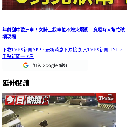
年前刮中歐洲車！女騎士找車位不熄火爆衝 竟還有人幫忙破
壞現場
下載TVBS新聞APP，最新消息不漏接
加入TVBS新聞LINE，
重點新聞一次看
延伸閱讀