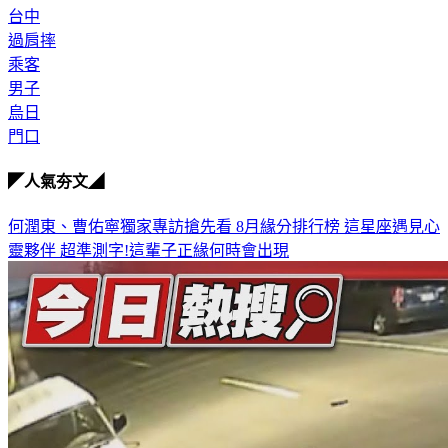
台中
過肩摔
乘客
男子
烏日
門口
◤人氣夯文◢
何潤東、曹佑寧獨家專訪搶先看
8月緣分排行榜 這星座遇見心
靈夥伴
超準測字!這輩子正緣何時會出現