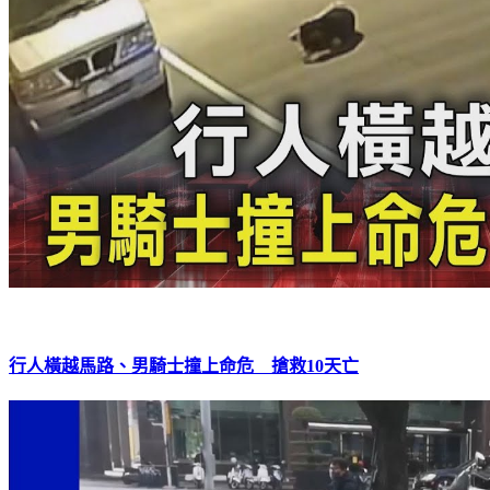
行人橫越馬路、男騎士撞上命危 搶救10天亡