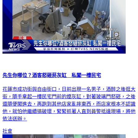
先生你哪位？酒客怒砸菸灰缸 私闖一樓民宅
花蓮市成功街與自由街口，日前出現一名男子，酒醉之後逛大
街，隨手拿起一樓民宅門前的煙灰缸，對著玻璃門怒砸，之後
還隨便闖進去，再跑到其他店家亂摔東西，而店家根本不認識
他，就怕他繼續搞破壞，緊緊抓著人直到員警抵達現場，將他
依法送辦。
社會