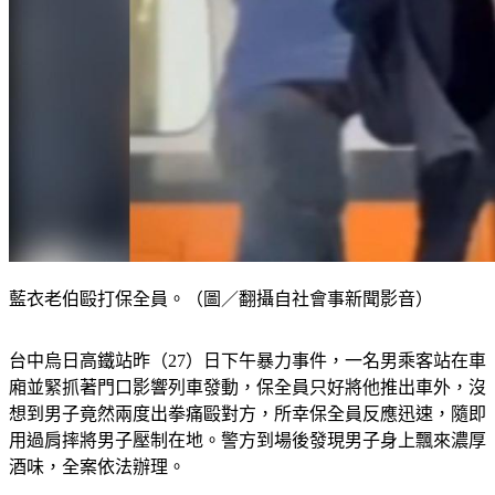
藍衣老伯毆打保全員。（圖／翻攝自社會事新聞影音）
台中烏日高鐵站昨（27）日下午暴力事件，一名男乘客站在車
廂並緊抓著門口影響列車發動，保全員只好將他推出車外，沒
想到男子竟然兩度出拳痛毆對方，所幸保全員反應迅速，隨即
用過肩摔將男子壓制在地。警方到場後發現男子身上飄來濃厚
酒味，全案依法辦理。