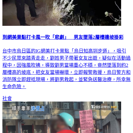
到網美景點打卡風一吹「悲劇」 男友墜落2層樓邊坡掛彩
台中市烏日區的IG網美打卡景點「烏日知高圳步道」，吸引
不少民眾來踏青走走，劉姓男子帶著女友出遊，疑似在活動過
程中，因強風吹拂，導致劉男當場重心不穩，竟然墜落到約2
層樓高的坡底，把女友當場嚇壞，立即報警救援，烏日警方和
消防隊立即趕抵現場，將劉男救起，並緊急送醫治療，所幸無
生命危險。
社會