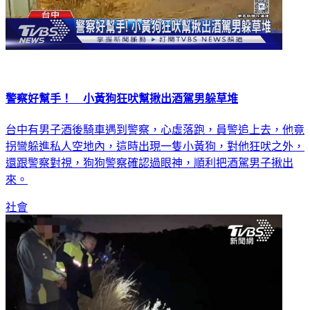
警察好幫手！ 小黃狗狂吠幫揪出酒駕男躲草堆
台中有男子酒後騎車遇到警察，心虛落跑，員警追上去，他竟
拐彎躲進私人空地內，這時出現一隻小黃狗，對他狂吠之外，
還跟警察對視，狗狗警察確認過眼神，順利把酒駕男子揪出
來。
社會