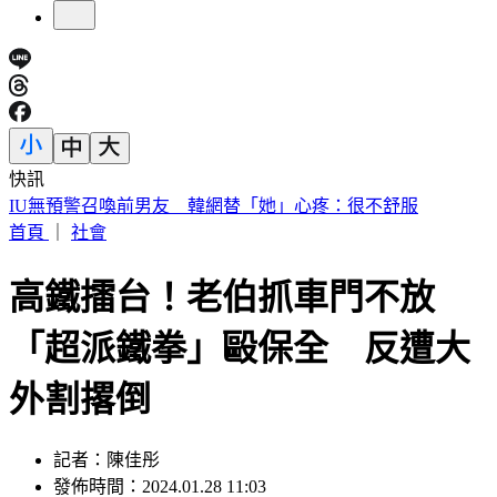
快訊
快訊／財神爺不在家 威力彩頭獎、二獎雙槓龜
首頁
｜
社會
高鐵擂台！老伯抓車門不放
「超派鐵拳」毆保全 反遭大
外割撂倒
記者：陳佳彤
發佈時間：2024.01.28 11:03