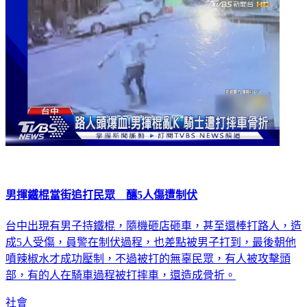
男揮鐵棍當街追打民眾 釀5人傷遭制伏
台中出現有男子持鐵棍，隨機砸店砸車，甚至還棒打路人，造
成5人受傷，員警在制伏過程，也差點被男子打到，最後朝他
噴辣椒水才成功壓制，不過被打的無辜民眾，有人被攻擊頭
部，有的人在騎車過程被打摔車，還造成骨折。
社會