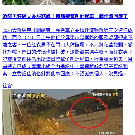
酒醉男狂砸立委服務處！還請警幫叫計程車 鍾佳濱回應了
2024大選結束才剛結束，民進黨立委鍾佳濱競選第三次連任成
功，而今（21）日上午他位於屏東市忠孝路的服務處卻迎來不
速之客，一位紅衣男子在門口大肆破壞，不只將花盆掀翻、怒
摔旗幟，門口的玻璃也被打破，還撕毀當選喜聯。而紅衣男子
犯案後又前往派出所請員警幫忙叫計程車，行為膽大包天。目
前警方已成立專案小組全力追緝中，盡速將該名男子查緝到
案。立委鍾佳濱也針對此事回應：不認識這個人、沒見過。
社會