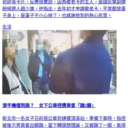
到這張卡片，反應很驚訝，因為敬老卡的主人，是國民黨副總
統候選人趙少康，他指出，去年初才申請敬老卡，平常都放妻
子身上，是妻子不小心掉了，也感謝撿到的熱心民眾。
生活
滑手機擋到路？ 女下公車控遭乘客「踹2腳」
新北市一名女子日前搭公車到捷運頂溪站，準備下車時，指控
被後方男乘客出腳踹，當下轉頭想理論，又被踹了一腳，氣得