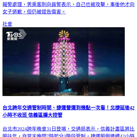
報警處理，男乘客則向員警表示，自己也被攻擊，事後他才向
女子道歉，但仍被提告傷害。
社會
台北跨年交通管制時間、捷運營運到幾點一次看！北捷延後42
小時不收班 信義區擴大控管
台北市2024跨年晚會31日登場，交通局表示，信義計畫區將比
照往年，自當天晚間7時起分3階段管制，捷運照例連續42小時