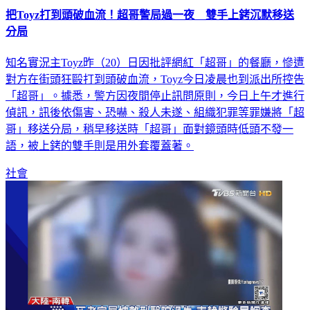
把Toyz打到頭破血流！超哥警局過一夜 雙手上銬沉默移送
分局
知名實況主Toyz昨（20）日因批評網紅「超哥」的餐廳，慘遭
對方在街頭狂毆打到頭破血流，Toyz今日凌晨也到派出所控告
「超哥」。據悉，警方因夜間停止訊問原則，今日上午才進行
偵訊，訊後依傷害、恐嚇、殺人未遂、組織犯罪等罪嫌將「超
哥」移送分局，稍早移送時「超哥」面對鏡頭時低頭不發一
語，被上銬的雙手則是用外套覆蓋著。
社會