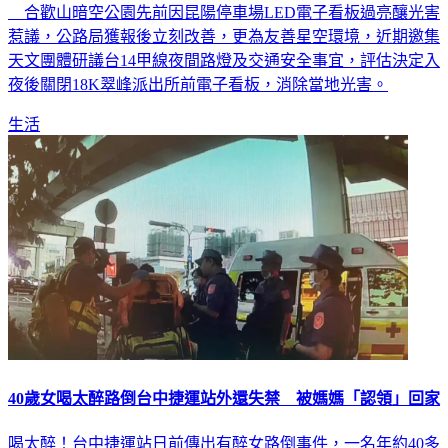
合歡山暗空公園先前因昆陽停車場LED電子看板過亮釀光害
惹議，公路局獲報後立刻改善，更為友善星空環境，近期邀集
天文團體研議台14甲線夜間路燈及交通安全事宜，評估決定入
夜後關閉18K翠峰派出所前電子看板，消除當地光害。
生活
40歲女喝太醉路倒台中捷運站外還失禁 被媽媽「認領」回家
喝太醉！台中捷運站日前傳出有醉女路倒事件，一名年約40多