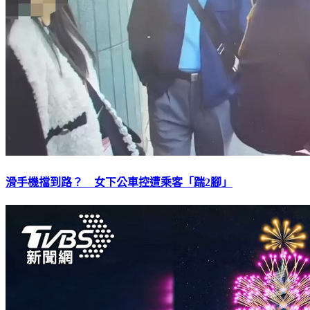
滑手機擋到路？ 女下公車控遭乘客「踹2腳」