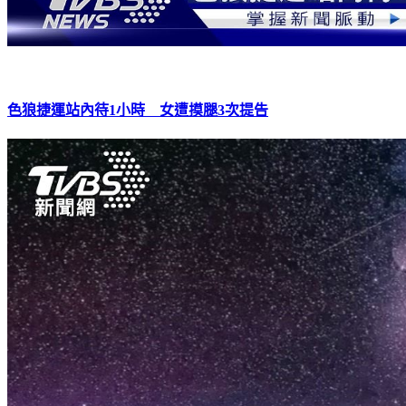
色狼捷運站內待1小時 女遭摸腿3次提告