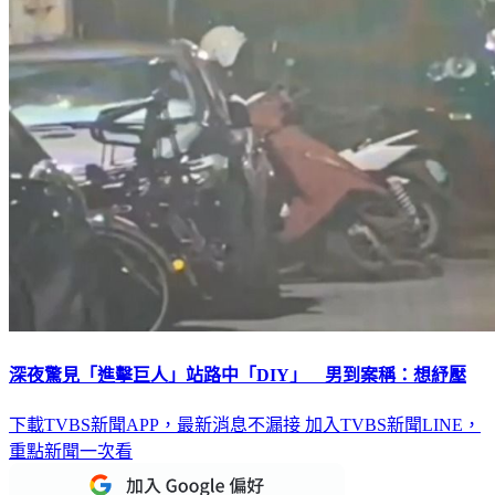
深夜驚見「進擊巨人」站路中「DIY」 男到案稱：想紓壓
下載TVBS新聞APP，最新消息不漏接
加入TVBS新聞LINE，
重點新聞一次看