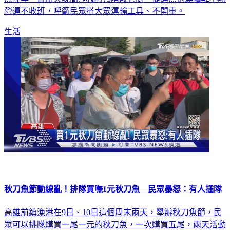
營運不收班，呼籲民眾搭大眾運輸工具、不開車。
生活
秋刀魚節動線亂！排隊買嘸1元秋刀魚 民眾暴怒：有人插隊
高雄前鎮漁港在9日、10日這個周末兩天，舉辦秋刀魚節，民
眾可以排隊購買一尾一元的秋刀魚，一次購買五尾，兩天活動