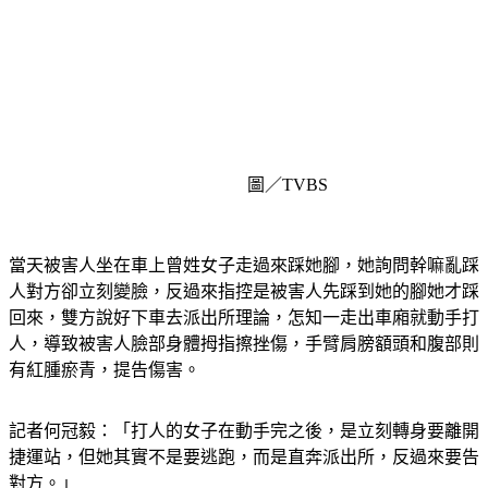
圖／TVBS
當天被害人坐在車上曾姓女子走過來踩她腳，她詢問幹嘛亂踩
人對方卻立刻變臉，反過來指控是被害人先踩到她的腳她才踩
回來，雙方說好下車去派出所理論，怎知一走出車廂就動手打
人，導致被害人臉部身體拇指擦挫傷，手臂肩膀額頭和腹部則
有紅腫瘀青，提告傷害。
記者何冠毅：「打人的女子在動手完之後，是立刻轉身要離開
捷運站，但她其實不是要逃跑，而是直奔派出所，反過來要告
對方。」