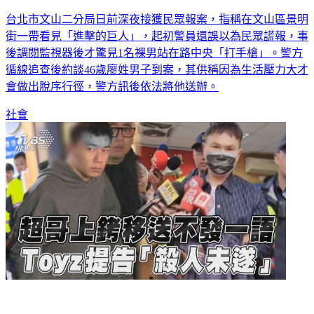
台北市文山二分局日前深夜接獲民眾報案，指稱在文山區景明
街一帶看見「進擊的巨人」，起初警員還誤以為民眾謊報，事
後調閱監視器後才驚見1名裸男站在路中央「打手槍」。警方
循線追查後約談46歲廖姓男子到案，其供稱因為生活壓力大才
會做出脫序行徑，警方訊後依法將他送辦。
社會