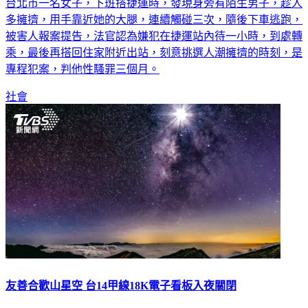
台北市一名女子，下班搭捷運時，發現身旁有陌生男子，趁人
多擁擠，用手靠近她的大腿，連續觸碰三次，隨後下車逃跑，
被害人報案提告，法官認為嫌犯在捷運站內待一小時，到處轉
乘，最後再搭回住家附近出站，刻意挑選人潮擁擠的時刻，是
專程犯案，判他性騷罪三個月。
社會
友善合歡山星空 台14甲線18K電子看板入夜關閉