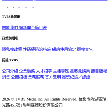
TVBS新聞網
關於我們
56新聞台節目表
政策與隱私
隱私權政策
性騷擾防治措施
網站使用協定
版權宣告
認識 TVBS
公司介紹
企業動態
人才招募
主播專區
星藝象娛樂
節目版權
銷售
公開招標
業務服務
官方聲明
獲獎紀錄／認證
2026 © TVBS Media Inc. All Rights Reserved. 台北市內湖區瑞
光路451號 | 聯利媒體股份有限公司