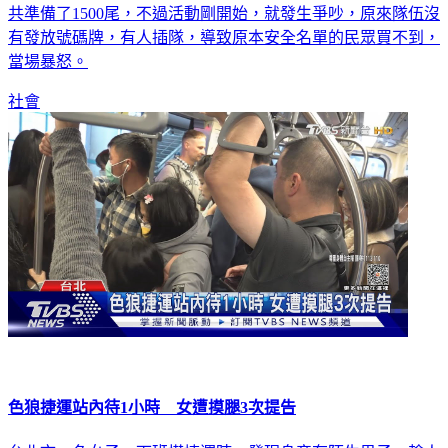
共準備了1500尾，不過活動剛開始，就發生爭吵，原來隊伍沒
有發放號碼牌，有人插隊，導致原本安全名單的民眾買不到，
當場暴怒。
社會
色狼捷運站內待1小時 女遭摸腿3次提告