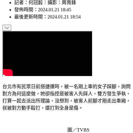
記者
：
何冠毅
｜
攝影
：
周育鋒
發佈時間：
2024.01.21 18:45
最後更新時間：
2024.01.21 18:54
台北市有民眾日前搭捷運時，被一名剛上車的女子踩腳，詢問
對方為何這麼做，她卻指控是被害人先踩人，雙方發生爭執，
打算一起去派出所理論，沒想到，被害人前腳才剛走出車廂，
就被對方動手毆打，還打到全身是傷。
圖／TVBS