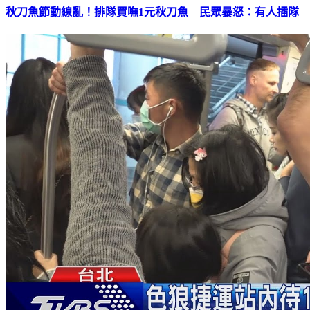
秋刀魚節動線亂！排隊買嘸1元秋刀魚 民眾暴怒：有人插隊