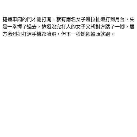
捷運車廂的門才剛打開，就有兩名女子邊拉扯邊打到月台，先
是一拳揮了過去，這還沒完打人的女子又朝對方踹了一腳，雙
方激烈扭打連手機都噴飛，但下一秒她卻轉頭就跑。