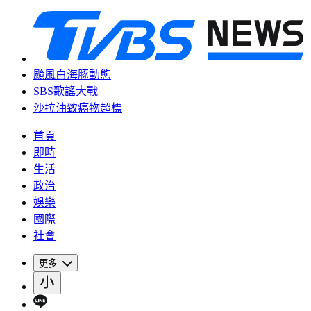
颱風白海豚動態
SBS歌謠大戰
沙拉油致癌物超標
首頁
即時
生活
政治
娛樂
國際
社會
更多