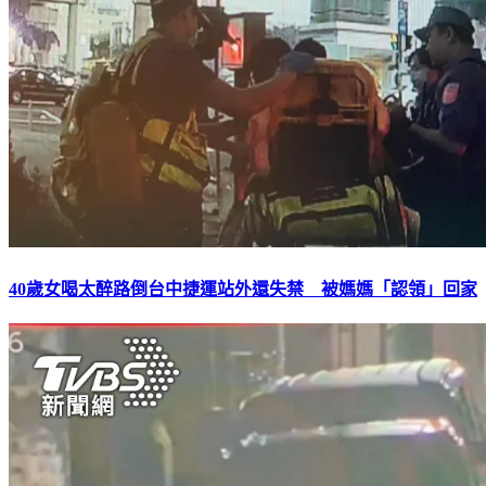
40歲女喝太醉路倒台中捷運站外還失禁 被媽媽「認領」回家