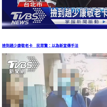
撿到趙少康敬老卡 民眾驚：以為新宣傳手法