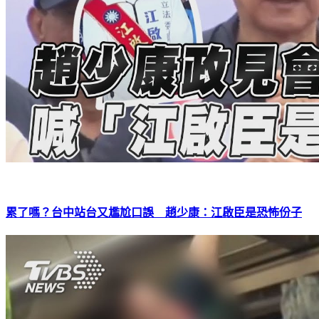
累了嗎？台中站台又尷尬口誤 趙少康：江啟臣是恐怖份子