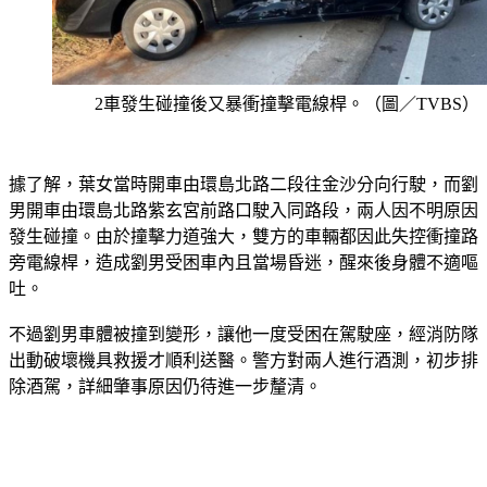
2車發生碰撞後又暴衝撞擊電線桿。（圖／TVBS）
據了解，葉女當時開車由環島北路二段往金沙分向行駛，而劉
男開車由環島北路紫玄宮前路口駛入同路段，兩人因不明原因
發生碰撞。由於撞擊力道強大，雙方的車輛都因此失控衝撞路
旁電線桿，造成劉男受困車內且當場昏迷，醒來後身體不適嘔
吐。
不過劉男車體被撞到變形，讓他一度受困在駕駛座，經消防隊
出動破壞機具救援才順利送醫。警方對兩人進行酒測，初步排
除酒駕，詳細肇事原因仍待進一步釐清。