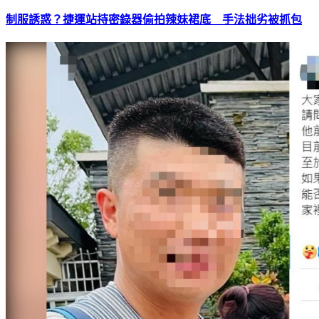
制服誘惑？捷運站持密錄器偷拍辣妹裙底 手法拙劣被抓包