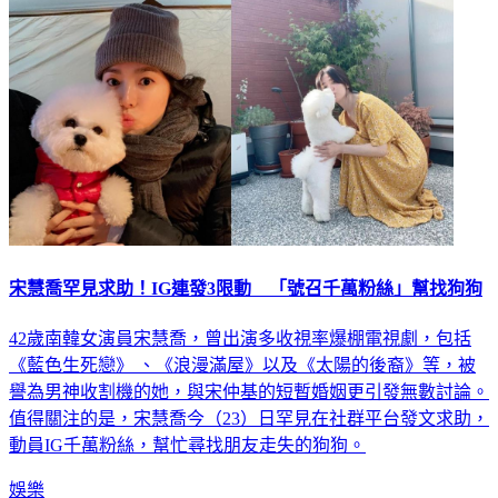
宋慧喬罕見求助！IG連發3限動 「號召千萬粉絲」幫找狗狗
42歲南韓女演員宋慧喬，曾出演多收視率爆棚電視劇，包括
《藍色生死戀》 、《浪漫滿屋》以及《太陽的後裔》等，被
譽為男神收割機的她，與宋仲基的短暫婚姻更引發無數討論。
值得關注的是，宋慧喬今（23）日罕見在社群平台發文求助，
動員IG千萬粉絲，幫忙尋找朋友走失的狗狗。
娛樂