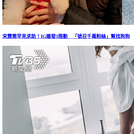
宋慧喬罕見求助！IG連發3限動 「號召千萬粉絲」幫找狗狗