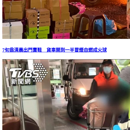
7旬翁清晨出門賣鞋 貨車開到一半冒煙自燃成火球