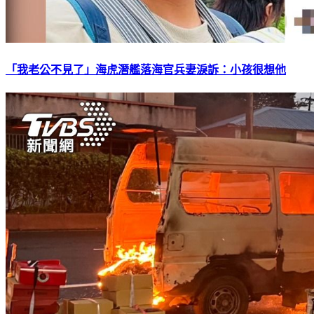
「我老公不見了」海虎潛艦落海官兵妻淚訴：小孩很想他