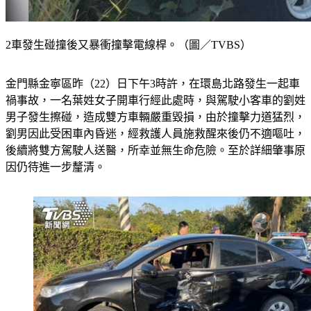
2車發生碰撞後又暴衝撞擊電線桿。（圖／TVBS）
金門縣金寧區昨（22）日下午3時許，在環島北路發生一起車
禍事故，一名葉姓女子開車行經此處時，與駕駛小客車的劉姓
男子發生擦碰，造成雙方車輛嚴重毀損，由於撞擊力道猛烈，
劉男因此受困車內昏迷，經救護人員施救醒來後仍不適嘔吐，
後續將雙方駕駛人送醫，所幸並無生命危險。至於詳細肇事原
因仍待進一步釐清。