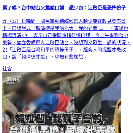
累了嗎？台中站台又尷尬口誤 趙少康：江啟臣是恐怖份子
昨（22）日晚間，國民黨副總統候選人趙少康在政見發表會
上，口誤說成「賴清德是我的老大，我的老闆......」，事後也
積極澄清3次，表示自己當時情緒氣憤口誤，今上午來到台中
東勢，替立委候選人江啟臣站台，沒想到又發生口誤的狀況，
說「江啟臣是台灣和平的恐怖份子」，經旁人的提醒才急改
口，說「賴清德才是」，現場有些尷尬。
社會