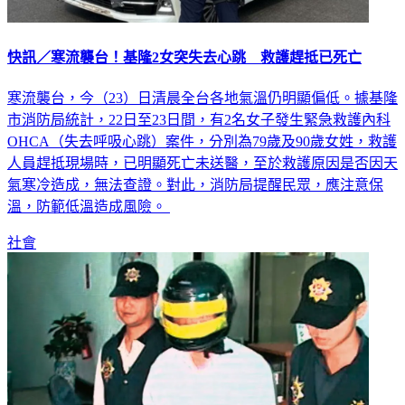
快訊／寒流襲台！基隆2女突失去心跳 救護趕抵已死亡
寒流襲台，今（23）日清晨全台各地氣溫仍明顯偏低。據基隆
市消防局統計，22日至23日間，有2名女子發生緊急救護內科
OHCA（失去呼吸心跳）案件，分別為79歲及90歲女姓，救護
人員趕抵現場時，已明顯死亡未送醫，至於救護原因是否因天
氣寒冷造成，無法查證。對此，消防局提醒民眾，應注意保
溫，防範低溫造成風險。
社會