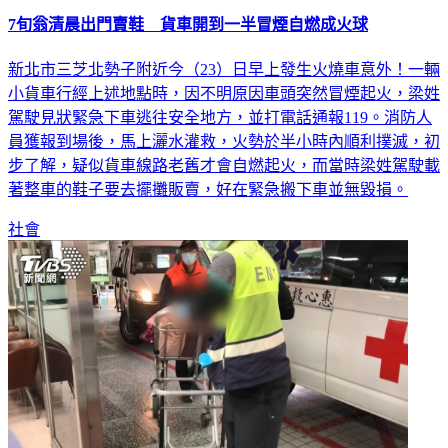
7旬翁清晨出門賣鞋 貨車開到一半冒煙自燃成火球
新北市三芝北勢子附近今（23）日早上發生火燒車意外！一輛
小貨車行經上述地點時，因不明原因車頭突然冒煙起火，梁姓
駕駛見狀緊急下車逃往安全地方，並打電話通報119。消防人
員獲報到場後，馬上灑水灌救，火勢於半小時內順利撲滅，初
步了解，疑似貨車線路老舊才會自燃起火，而當時梁姓駕駛載
著整車的鞋子要去擺攤販賣，好在緊急搬下車並無毀損。
社會