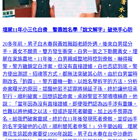
埋屍11年小三化白骨 警靠姓名學「說文解字」破兇手心防
20多年前，男子白木春與黃姓舞蹈老師外遇，後來白男提分
手，黃女不願意，雙方發生衝突，白男一氣之下勒斃黃女，埋
屍在家族農地。11年後，白男親戚整地時挖到骨骸，嚇得報
警，警方雖鎖定白涉案，但沒有直接證據，白也否認到底，警
方使出測謊、招魂等方式，都無法突破其心防。由於白男當時
剛改名「鈞霖」，警方靈機一動，以姓名學拆字的方法，分析
命案曝光的原因，提醒他若不認罪將禍延子孫，終於讓他坦承
犯行，順利破案。回想這起命案，承辦警官不禁嘖嘖稱奇，他
說：「當年因為沒有直接證據，即便我們認為凶手涉有重嫌，
也難以將他繩之以法，但或許是死者顯靈，加上凶手畏罪改
名，給我們破案靈感，終於在11年後發現死者骨骸，並從凶手
的名字突破他的心防，順利替死者申冤！」分手變凶殺 埋屍
撒花生這起命案要從1990年說起，男子白木春在台中沙鹿的