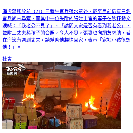
海虎潛艦於前（21）日發生官兵落水意外，截至目前仍有三名
官兵尚未尋獲，而其中一位失蹤的張姓士官的妻子在臉抒發文
淚喊：「我老公不見了」、「請問大家是否有看到我老公」，
並附上丈夫與孩子的合照，令人不忍。張妻也向網友求助，若
在海邊有遇到丈夫，請幫助他趕快回家，表示「家裡小孩很想
他！」。
社會