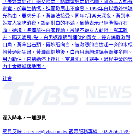
「美姿舞蹈社」學交際舞，結識黃姓舞蹈老師，雖然二人都有
家室，卻萌生情愫，進而發展出不倫戀。1998年白以婚外情曝
光為由，要求分手，黃無法接受。同年7月某天深夜，黃到李
姓友人家吃消夜，談到對白的不滿，氣憤表示已經準備好石
頭、磚塊，準備前往白家理論，最後不顧友人勸阻，駕車離
去。隔天凌晨2點，白男返家遇到埋伏的黃女，雙方爆發激烈
口角，黃拿出石頭、磚塊砸向白，被激怒的白撿起一旁的木棍
朝黃頭部猛敲，黃濺血倒地後，白再用麻繩環繞黃頸部多圈、
用力勒住，直到她停止掙扎、窒息死亡才罷手，過程中黃的勞
力士金錶掉落地面。
社會
深入時事，一觸即見
意見反映：service@tvbs.com.tw
觀眾服務專線：02-2656-1599