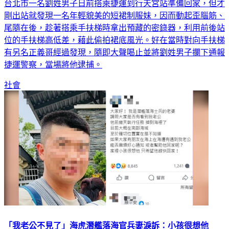
台北市一名劉姓男子日前搭乘捷運到行天宮站準備回家，但才
剛出站就發現一名年輕貌美的短裙制服妹，因而動起歪腦筋、
尾隨在後，趁著搭乘手扶梯時拿出預藏的密錄器，利用前後站
位的手扶梯高低差，藉此偷拍裙底風光。好在當時對向手扶梯
有另名正義哥經過發現，隨即大聲喝止並將劉姓男子攔下通報
捷運警察，當場將他逮捕。
社會
「我老公不見了」海虎潛艦落海官兵妻淚訴：小孩很想他