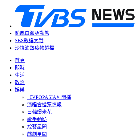
颱風白海豚動態
SBS歌謠大戰
沙拉油致癌物超標
首頁
即時
生活
政治
娛樂
《VPOPASIA》開播
演唱會搶票情報
日韓爆米花
歌手動態
綜藝星聞
戲劇星聞