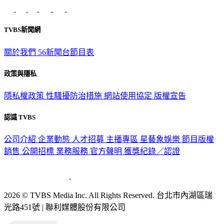
TVBS新聞網
關於我們
56新聞台節目表
政策與隱私
隱私權政策
性騷擾防治措施
網站使用協定
版權宣告
認識 TVBS
公司介紹
企業動態
人才招募
主播專區
星藝象娛樂
節目版權
銷售
公開招標
業務服務
官方聲明
獲獎紀錄／認證
2026 © TVBS Media Inc. All Rights Reserved. 台北市內湖區瑞
光路451號 | 聯利媒體股份有限公司