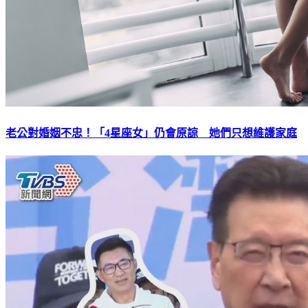
老公對婚姻不忠！「4星座女」仍會原諒 她們只想維護家庭