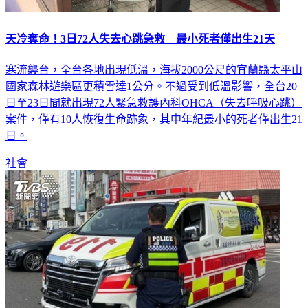
天冷奪命！3日72人失去心跳急救 最小死者僅出生21天
寒流襲台，全台各地出現低溫，海拔2000公尺的宜蘭縣太平山
國家森林遊樂區更積雪達1公分。不過受到低溫影響，全台20
日至23日間就出現72人緊急救護內科OHCA（失去呼吸心跳）
案件，僅有10人恢復生命跡象，其中年紀最小的死者僅出生21
日。
社會