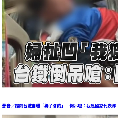
影音／婦鬧台鐵自曝「獅子會的」 倒吊嗆：我是國家代表隊