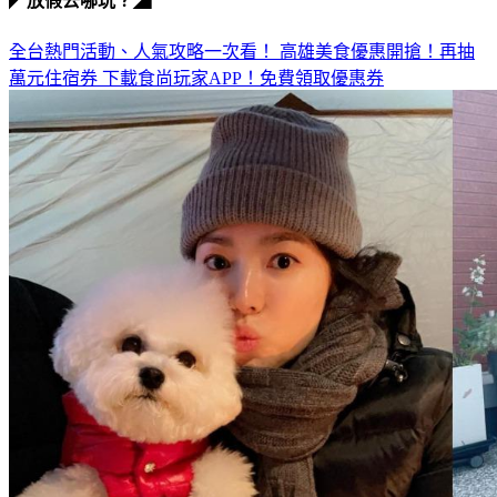
◤放假去哪玩？◢
全台熱門活動、人氣攻略一次看！
高雄美食優惠開搶！再抽
萬元住宿券
下載食尚玩家APP！免費領取優惠券