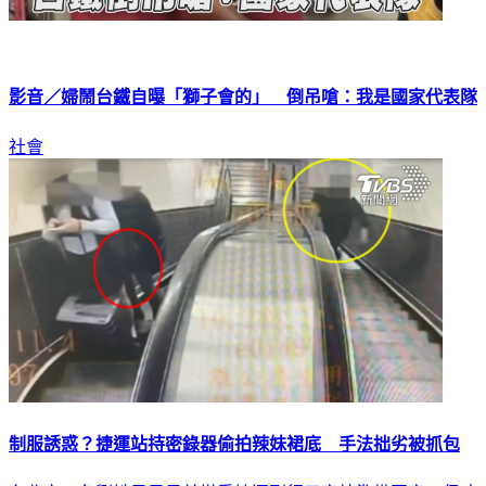
影音／婦鬧台鐵自曝「獅子會的」 倒吊嗆：我是國家代表隊
社會
制服誘惑？捷運站持密錄器偷拍辣妹裙底 手法拙劣被抓包