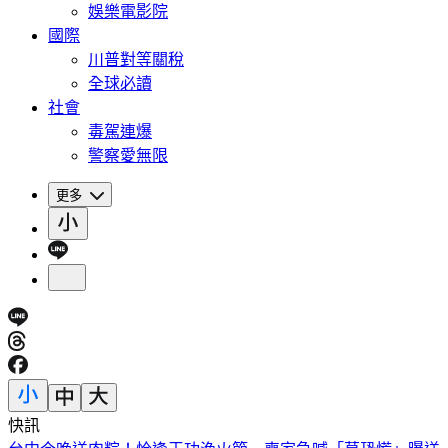
娛樂電影院
國際
川普對等關稅
全球必讀
社會
毒駕連爆
警察愛無限
更多
快訊