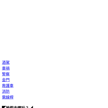
酒駕
車禍
警察
金門
救護車
消防
電線桿