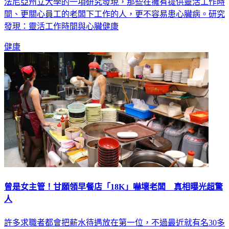
間、更關心員工的老闆下工作的人，更不容易患心臟病。研究
發現：靈活工作時間與心臟健康
健康
曾是女主管！甘願領早餐店「18K」嚇壞老闆 真相曝光超驚
人
許多求職者都會把薪水待遇放在第一位，不過最近就有名30多
歲的餐飲女主管，竟然甘願當早餐店工讀生，只領18K薪資，