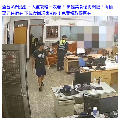
全台熱門活動、人氣攻略一次看！
高雄美食優惠開搶！再抽
萬元住宿券
下載食尚玩家APP！免費領取優惠券