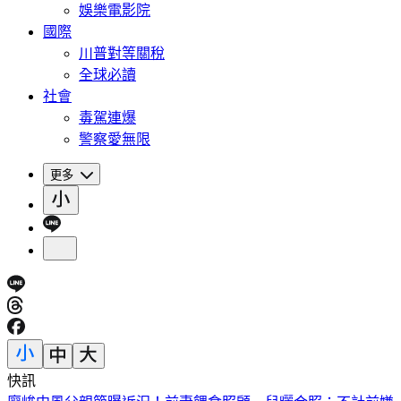
娛樂電影院
國際
川普對等關稅
全球必讀
社會
毒駕連爆
警察愛無限
更多
快訊