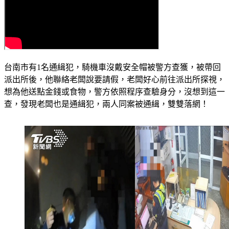
台南市有1名通緝犯，騎機車沒戴安全帽被警方查獲，被帶回
派出所後，他聯絡老闆說要請假，老闆好心前往派出所探視，
想為他送點金錢或食物，警方依照程序查驗身分，沒想到這一
查，發現老闆也是通緝犯，兩人同案被通緝，雙雙落網！