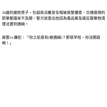
34歲的謝姓男子，在超商沒戴安全帽被員警攔查，交通違規的
罰單都還來不及開，警方就查出他因為毒品案及違反廢棄物清
理法遭到通緝。
員警vs.嫌犯：「你之前是有(被通緝)？那很早啦，你沒開庭
啊！」