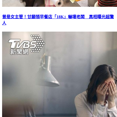
曾是女主管！甘願領早餐店「18K」嚇壞老闆 真相曝光超驚
人