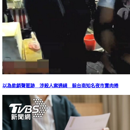
以為能銷聲匿跡 涉殺人案通緝 躲台南知名夜市賣肉捲