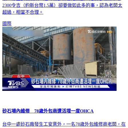
超過，相當不合理。
國際
砂石場內維修 78歲外包商遭活埋一度OHCA
台中一處砂石廠發生工安意外，一名78歲外包維修商老闆，在
維修進料斗隔層時，不幸遭土石活埋，當場失去呼吸心跳，幸