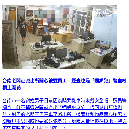
台南老闆赴派出所關心被逮員工 經查也是「通緝犯」警直呼
槓上開花
台南市一名謝姓男子日前因為騎乘機車時未戴安全帽，遭員警
攔查，紅單都還沒開就查出了通緝犯身分，帶回派出所偵辦
時，謝男的老闆王男駕車至派出所，帶著錢和物品關心謝男，
卻發現王男同時也是通緝犯身分，讓兩人當場傻在原地，警方
不禁直呼真的是「槓上開花」。