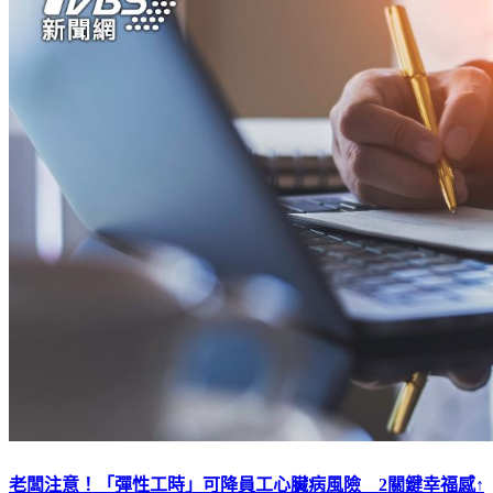
老闆注意！「彈性工時」可降員工心臟病風險 2關鍵幸福感↑