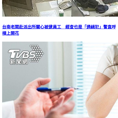
台南老闆赴派出所關心被逮員工 經查也是「通緝犯」警直呼
槓上開花