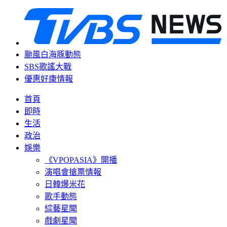
颱風白海豚動態
SBS歌謠大戰
優惠好康情報
首頁
即時
生活
政治
娛樂
《VPOPASIA》開播
演唱會搶票情報
日韓爆米花
歌手動態
綜藝星聞
戲劇星聞