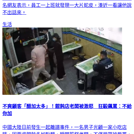
不出話來。
生活
不爽顧客「醋加太多」！餛飩店老闆被激怒 狂毆飆罵：不給
你加
中國大陸日前發生一起離譜事件，一名男子光顧一家小吃店
時，因要求餛飩多加點醋，瞬間惹怒老闆，不僅當眾被辱罵，