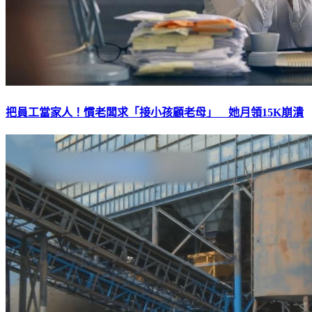
把員工當家人！慣老闆求「接小孩顧老母」 她月領15K崩潰