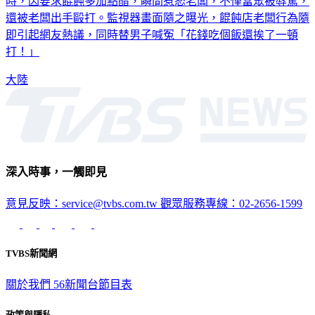
還被老闆出手毆打。監視器畫面隨之曝光，餛飩店老闆行為隨
即引起網友熱議，同時替男子喊冤「花錢吃個飯還挨了一頓
打！」
大陸
深入時事，一觸即見
意見反映：service@tvbs.com.tw
觀眾服務專線：02-2656-1599
TVBS新聞網
關於我們
56新聞台節目表
政策與隱私