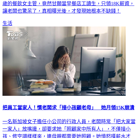
讓老闆也驚呆了，真相曝光後，才發現她根本不缺錢！
生活
把員工當家人！慣老闆求「接小孩顧老母」 她月領15K崩潰
一名新加坡女子擔任小公司的行政人員，老闆時常「把大家當
一家人」放嘴邊，卻要求她「照顧家中所有人」，不僅接小
孩、修空調樣樣來，連母親都需要她照顧。她憤怒嘆薪水才
2300令吉（約新台幣1.5萬）卻要做如此多的事，認為老闆太