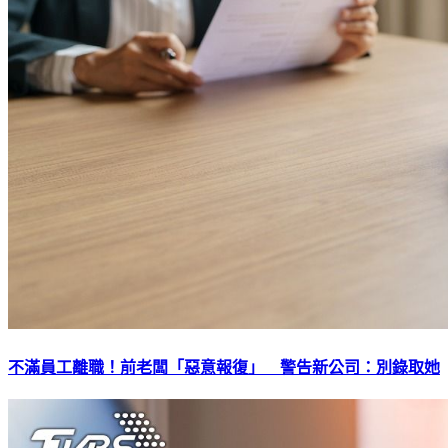
不滿員工離職！前老闆「惡意報復」 警告新公司：別錄取她