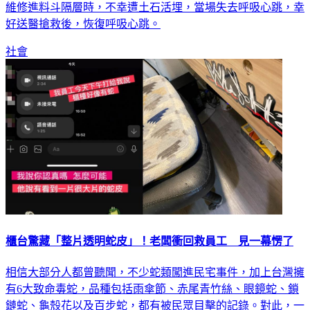
好送醫搶救後，恢復呼吸心跳。
社會
櫃台驚藏「整片透明蛇皮」！老闆衝回救員工 見一幕愣了
相信大部分人都曾聽聞，不少蛇類闖進民宅事件，加上台灣擁
有6大致命毒蛇，品種包括雨傘節、赤尾青竹絲、眼鏡蛇、鎖
鏈蛇、龜殼花以及百步蛇，都有被民眾目擊的記錄。對此，一
名網友表示，員工一上班就發現一大片蛇皮，湊近一看讓他說