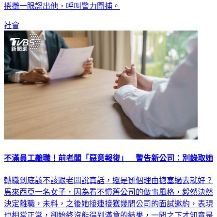
社會
不滿員工離職！前老闆「惡意報復」 警告新公司：別錄取她
轉職到底該不該跟老闆說真話，還是掰個理由搪塞過去就好？
馬來西亞一名女子，因為看不慣舊公司的做事風格，毅然決然
決定離職，未料，之後她接連接獲幾間公司的面試邀約，表現
也相當正常，卻始終沒能得到滿意的結果，一問之下才知竟是
前公司老闆在背地搞鬼，令她相當無言。