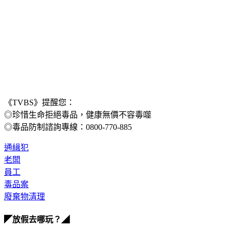
《TVBS》提醒您：
◎珍惜生命拒絕毒品，健康無價不容毒噬
◎毒品防制諮詢專線：0800-770-885
通緝犯
老闆
員工
毒品案
廢棄物清理
◤放假去哪玩？◢