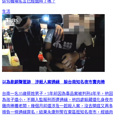
生活
以為能銷聲匿跡 涉殺人案通緝 躲台南知名夜市賣肉捲
台南一名35歲蔡姓男子，5年前因為毒品案被判刑4年半，他因
為孩子還小，不願入監服刑而遭通緝，他四處躲藏還化身夜市
雞肉捲攤老闆，幾個月前還涉及一起殺人案，沒去開庭又再多
揹負一條通緝罪名，結果永康刑警在東區逛知名夜市，經過肉
捲攤一眼認出他，呼叫警力圍捕。