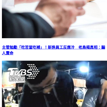
主管勉勵「吃苦當吃補」！新進員工反應冷 老鳥揭真相：騙
人賣命