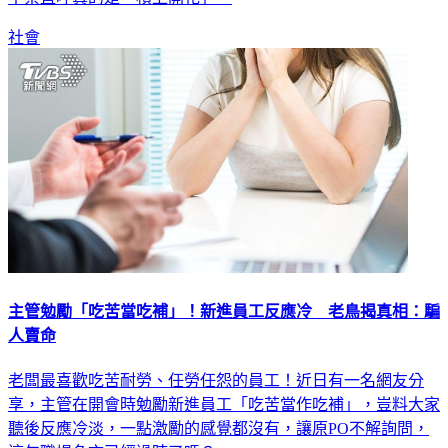
社會
主管勉勵「吃苦當吃補」！新進員工反應冷 老鳥揭真相：騙
人賣命
老闆最喜歡吃苦耐勞、任勞任怨的員工！近日有一名網友分
享，主管在開會時勉勵新進員工「吃苦當作吃補」，豈料大家
聽後反應冷淡，一點激勵的感覺都沒有，讓原PO不解詢問，
這句職場名言已經過時了嗎？