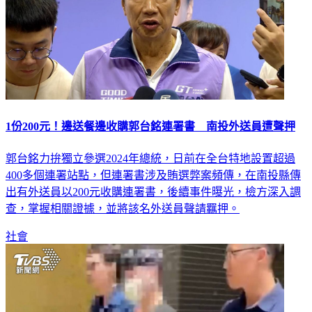
1份200元！邊送餐邊收購郭台銘連署書 南投外送員遭聲押
郭台銘力拚獨立參選2024年總統，日前在全台特地設置超過
400多個連署站點，但連署書涉及賄選弊案頻傳，在南投縣傳
出有外送員以200元收購連署書，後續事件曝光，檢方深入調
查，掌握相關證據，並將該名外送員聲請羈押。
社會