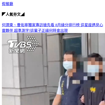
假餐廳
◤人氣夯文◢
何潤東、曹佑寧獨家專訪搶先看
8月緣分排行榜 這星座遇見心
靈夥伴
超準測字!這輩子正緣何時會出現