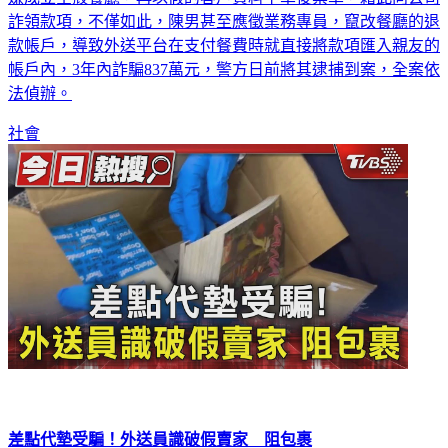
詐領款項，不僅如此，陳男甚至應徵業務專員，竄改餐廳的退
款帳戶，導致外送平台在支付餐費時就直接將款項匯入親友的
帳戶內，3年內詐騙837萬元，警方日前將其逮捕到案，全案依
法偵辦。
社會
差點代墊受騙！外送員識破假賣家 阻包裹