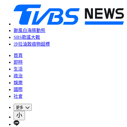
颱風白海豚動態
SBS歌謠大戰
沙拉油致癌物超標
首頁
即時
生活
政治
娛樂
國際
社會
更多