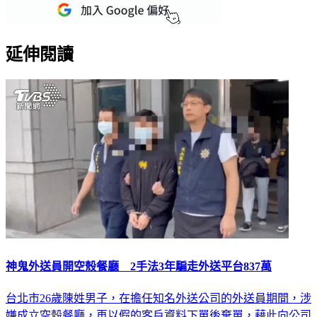
延伸閱讀
神鬼外送員開空殼餐廳 2手法3年騙走外送平台837萬
台北市26歲陳姓男子，在擔任知名外送公司的外送員期間，涉
嫌成立空殼餐廳，再以假的客戶資料下單後棄單，藉此向公司