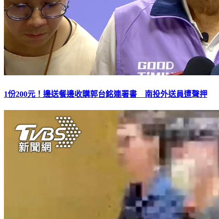
1份200元！邊送餐邊收購郭台銘連署書 南投外送員遭聲押