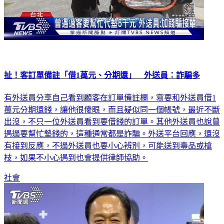
扯！客訂單備註「借1萬元、分期還」 外送員：詐騙多
有外送員分享自己看到顧客在訂單備註欄，寫要和外送員借1
萬元分期還錢，讓他很傻眼，而且疑似同一個帳號，最近不斷
出沒，不只一位外送員看到要借錢的訂單。其他外送員也說曾
遇過要幫忙墊錢的，這種通常都是詐騙。外送平台回應，還沒
有接到反應，不過外送員也要小心辨別，可能送到毒品或槍
枝，如果不小心遇到也會提供律師協助。
社會