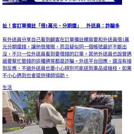
扯！客訂單備註「借1萬元、分期還」 外送員：詐騙多
有外送員分享自己看到顧客在訂單備註欄寫要和外送員借1萬
元分期還錢，讓他很傻眼，而且疑似同一個帳號最近不斷出
沒，不只一位外送員看到要借錢的訂單。其他外送員也說曾遇
過要幫忙墊錢的這種通常都是詐騙。外送平台回應，還沒有接
到反應，不過外送員也要小心辨別可能送到毒品或槍枝，如果
不小心遇到也會提供律師協助。
生活