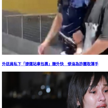
外送員私下「捷運站拿包裹」賺外快 慘淪為詐團取簿手