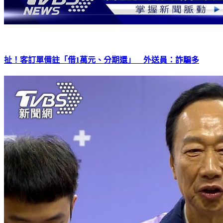
扯！客訂單備註「借1萬元、分期還」 外送員：詐騙多