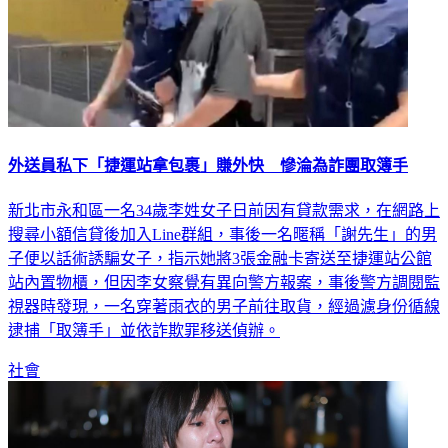
外送員私下「捷運站拿包裹」賺外快 慘淪為詐團取簿手
新北市永和區一名34歲李姓女子日前因有貸款需求，在網路上
搜尋小額信貸後加入Line群組，事後一名暱稱「謝先生」的男
子便以話術誘騙女子，指示她將3張金融卡寄送至捷運站公館
站內置物櫃，但因李女察覺有異向警方報案，事後警方調閱監
視器時發現，一名穿著雨衣的男子前往取貨，經過濾身份循線
逮捕「取簿手」並依詐欺罪移送偵辦。
社會