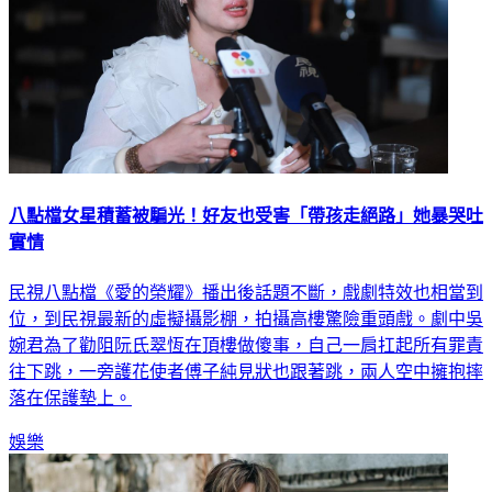
八點檔女星積蓄被騙光！好友也受害「帶孩走絕路」她暴哭吐
實情
民視八點檔《愛的榮耀》播出後話題不斷，戲劇特效也相當到
位，到民視最新的虛擬攝影棚，拍攝高樓驚險重頭戲。劇中吳
婉君為了勸阻阮氏翠恆在頂樓做傻事，自己一肩扛起所有罪責
往下跳，一旁護花使者傅子純見狀也跟著跳，兩人空中擁抱摔
落在保護墊上。
娛樂