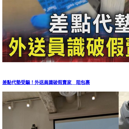
差點代墊受騙！外送員識破假賣家 阻包裹