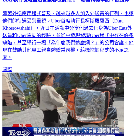
隨著外送應用程式普及，越來越多人加入外送員的行列，也讓
他們的待遇受到重視。Uber首席執行長柯斯羅薩西（Dara
Khosrowshahi），近日在活動中分享他過去化身為Uber Eats外
送員和Uber駕駛的經驗，並從中發現發現Uber程式中存在許多
缺陷，甚至舉行一場「為什麼我們這麼爛？」的公司會議。他
現在鼓勵其他員工親自體驗當司機，藉機挖掘程式的不足之
處。
國際