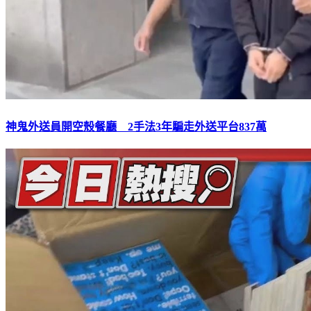
神鬼外送員開空殼餐廳 2手法3年騙走外送平台837萬