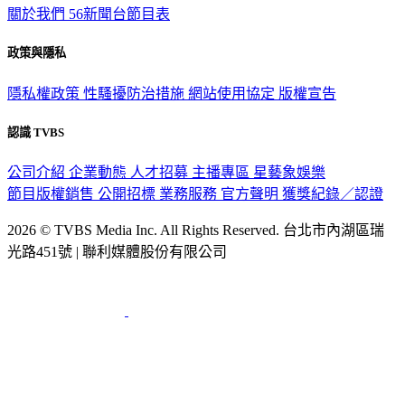
關於我們
56新聞台節目表
政策與隱私
隱私權政策
性騷擾防治措施
網站使用協定
版權宣告
認識 TVBS
公司介紹
企業動態
人才招募
主播專區
星藝象娛樂
節目版權銷售
公開招標
業務服務
官方聲明
獲獎紀錄／認證
2026 © TVBS Media Inc. All Rights Reserved. 台北市內湖區瑞
光路451號 | 聯利媒體股份有限公司