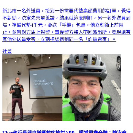
新北市一名外送員，接到一份需要代墊高額費用的訂單，覺得
不對勁，決定先棄單蒐證，結果就這麼剛好，另一名外送員到
場，準備代墊4千元，要送「手機」包裹，他立刻衝上前阻
止，並叫對方馬上報警，事後警方將人帶回派出所，發現還有
其他外送員受害，立刻指認遇到同一名「詐騙賣家」。
社會
Uber執行長親自送餐載客檢討APP 曝當司機辛酸：險沒命