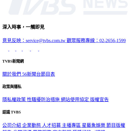
深入時事，一觸即見
意見反映：service@tvbs.com.tw
觀眾服務專線：02-2656-1599
TVBS新聞網
關於我們
56新聞台節目表
政策與隱私
隱私權政策
性騷擾防治措施
網站使用協定
版權宣告
認識 TVBS
公司介紹
企業動態
人才招募
主播專區
星藝象娛樂
節目版權