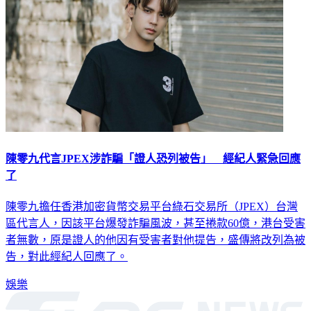
陳零九代言JPEX涉詐騙「證人恐列被告」 經紀人緊急回應
了
陳零九擔任香港加密貨幣交易平台綠石交易所（JPEX）台灣
區代言人，因該平台爆發詐騙風波，甚至捲款60億，港台受害
者無數，原是證人的他因有受害者對他提告，盛傳將改列為被
告，對此經紀人回應了。
娛樂