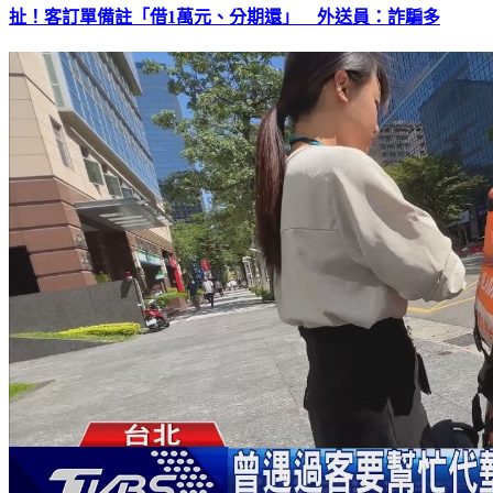
扯！客訂單備註「借1萬元、分期還」 外送員：詐騙多