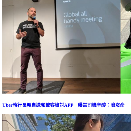
Uber執行長親自送餐載客檢討APP 曝當司機辛酸：險沒命