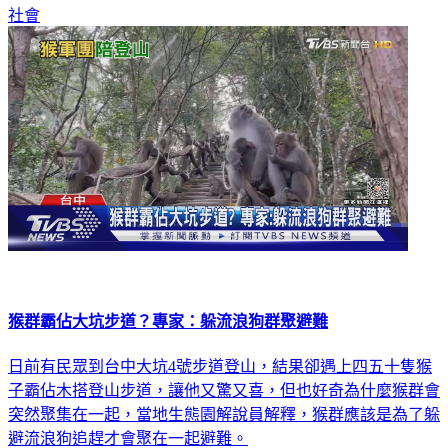
社會
猴群霸佔大坑步道？專家：躲流浪狗群聚避難
日前有民眾到台中大坑4號步道登山，結果卻遇上四五十隻猴
子霸佔木搭登山步道，讓他又驚又喜，但也好奇為什麼猴群會
突然聚集在一起，當地生態園解說員解釋，猴群應該是為了躲
避流浪狗追趕才會聚在一起避難。