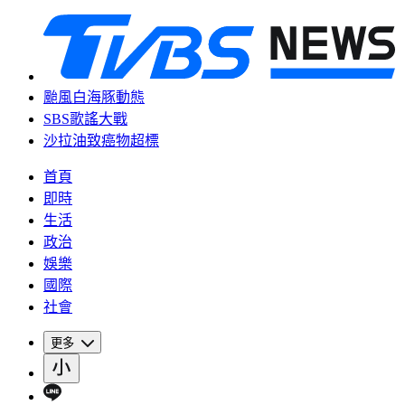
颱風白海豚動態
SBS歌謠大戰
沙拉油致癌物超標
首頁
即時
生活
政治
娛樂
國際
社會
更多