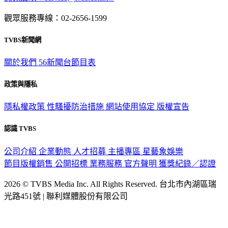
觀眾服務專線：02-2656-1599
TVBS新聞網
關於我們
56新聞台節目表
政策與隱私
隱私權政策
性騷擾防治措施
網站使用協定
版權宣告
認識 TVBS
公司介紹
企業動態
人才招募
主播專區
星藝象娛樂
節目版權銷售
公開招標
業務服務
官方聲明
獲獎紀錄／認證
2026 © TVBS Media Inc. All Rights Reserved. 台北市內湖區瑞
光路451號 | 聯利媒體股份有限公司