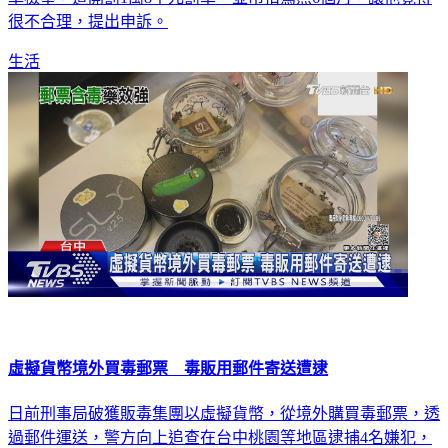
很不合理，提出申訴。
生活
虛擬貨幣境外買毒郵票 毒販用郵件寄送遭逮
日前刑事局破獲販毒集團以虛擬貨幣，從境外購買毒郵票，透
過郵件運送，警方向上追查在台中桃園等地區逮捕4名嫌犯，