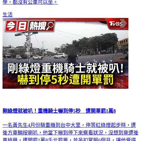
學，都沒有公車可以坐。
生活
剛綠燈就被叭！重機騎士嚇到停5秒 遭開單罰1萬8
一名黃先生4月份騎重機到台中大里，停等紅綠燈起步時，遭
後方車輛按喇叭，他當下嚇到停下來察看狀況，沒想到竟遭後
車檢舉，遭開罰1萬8千元罰單，並吊扣駕照6個月，讓他覺得