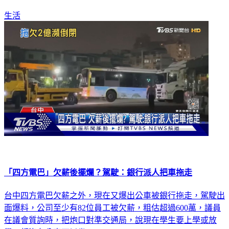
生活
「四方電巴」欠薪後擺爛？駕駛：銀行派人把車拖走
台中四方電巴欠薪之外，現在又爆出公車被銀行拖走，駕駛出
面爆料，公司至少有82位員工被欠薪，粗估超過600萬，議員
在議會質詢時，把炮口對準交通局，說現在學生要上學或放