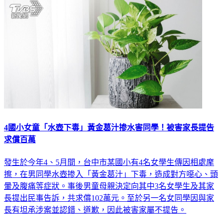
4國小女童「水壺下毒」黃金葛汁掺水害同學！被害家長提告
求償百萬
發生於今年4、5月間，台中市某國小有4名女學生傳因相處摩
擦，在男同學水壺掺入「黃金葛汁」下毒，造成對方噁心、頭
暈及腹痛等症狀。事後男童母親決定向其中3名女學生及其家
長提出民事告訴，共求償102萬元。至於另一名女同學因與家
長有坦承涉案並認錯、道歉，因此被害家屬不提告。