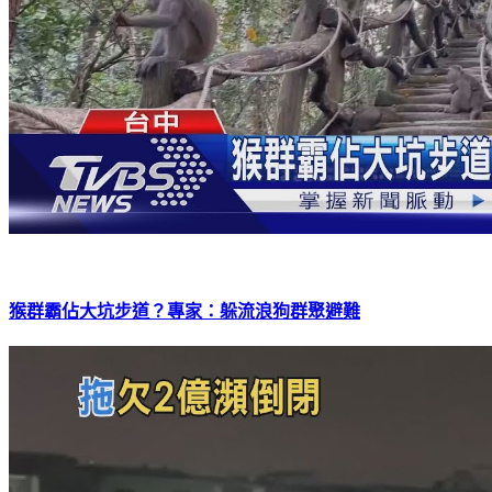
猴群霸佔大坑步道？專家：躲流浪狗群聚避難