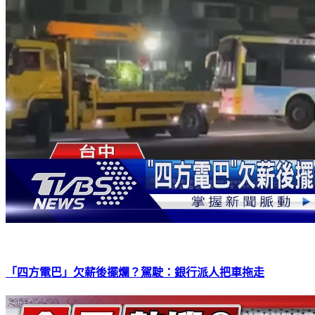
「四方電巴」欠薪後擺爛？駕駛：銀行派人把車拖走