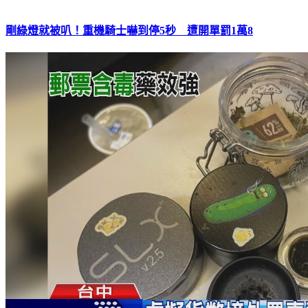
剛綠燈就被叭！重機騎士嚇到停5秒 遭開單罰1萬8