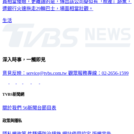
員相當傻眼，更離譜的是，傳出該公司疑似有「脫產」跡象，
遭銀行火速拖走29輛巴士，場面相當壯觀。
生活
深入時事，一觸即見
意見反映：service@tvbs.com.tw
觀眾服務專線：02-2656-1599
TVBS新聞網
關於我們
56新聞台節目表
政策與隱私
隱私權政策
性騷擾防治措施
網站使用協定
版權宣告