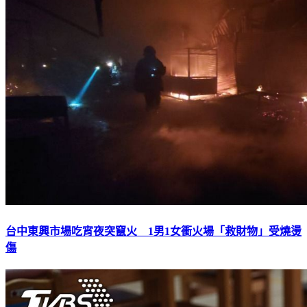
台中東興市場吃宵夜突竄火 1男1女衝火場「救財物」受燒燙
傷