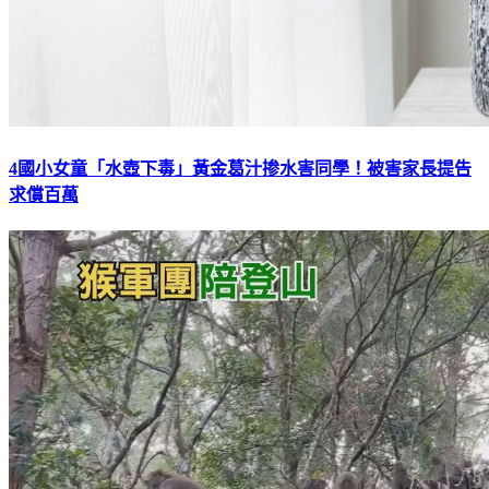
4國小女童「水壺下毒」黃金葛汁掺水害同學！被害家長提告
求償百萬