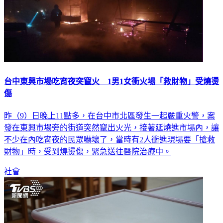
台中東興市場吃宵夜突竄火 1男1女衝火場「救財物」受燒燙
傷
昨（9）日晚上11點多，在台中市北區發生一起嚴重火警，案
發在東興市場旁的街道突然竄出火光，接著延燒進市場內，讓
不少在內吃宵夜的民眾嚇壞了，當時有2人衝進現場要「搶救
財物」時，受到燒燙傷，緊急送往醫院治療中。
社會