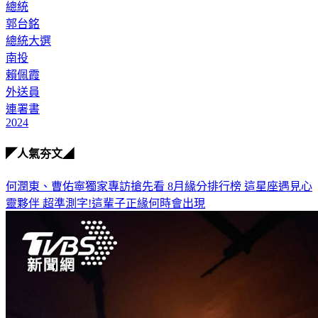
總統
郭台銘
總統大選
南投
賴佩霞
外送員
連署書
2024
◤人氣夯文◢
何潤東、曹佑寧獨家專訪搶先看
8月緣分排行榜 這星座遇見心
靈夥伴
超準測字!這輩子正緣何時會出現