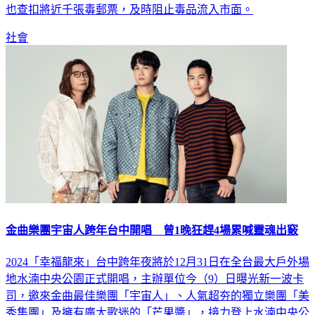
也查扣將近千張毒郵票，及時阻止毒品流入市面。
社會
金曲樂團宇宙人跨年台中開唱 曾1晚狂趕4場累喊靈魂出竅
2024「幸福龍來」台中跨年夜將於12月31日在全台最大戶外場
地水湳中央公園正式開唱，主辦單位今（9）日曝光新一波卡
司，邀來金曲最佳樂團「宇宙人」、人氣超夯的獨立樂團「美
秀集團」及擁有廣大歌迷的「芒果醬」，接力登上水湳中央公