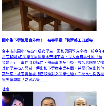
國小生下毒連環案外案！ 被害男童「驚遭美工刀威嚇」
台中市某國小4名高年級女學生，因和男同學有摩擦，於今年4
月底夥同3名同學在男同學水壺裡下毒，掺入含有毒性的「黃
金葛汁」，事件引發譁然，然而事隔多月後，該名男同學又遭
其他學生亮刀恐嚇，傳出和下毒案主謀有關，甚至衍生出其他
案外案，被害男童被指控涉嫌對女同學性騷，而校長也提告被
害男童舅舅「妨害名譽」。
社會