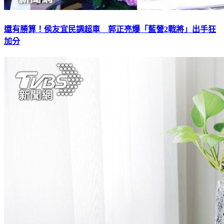
還有勝算！侯友宜民調超車 郭正亮爆「藍營2戰將」出手狂
加分