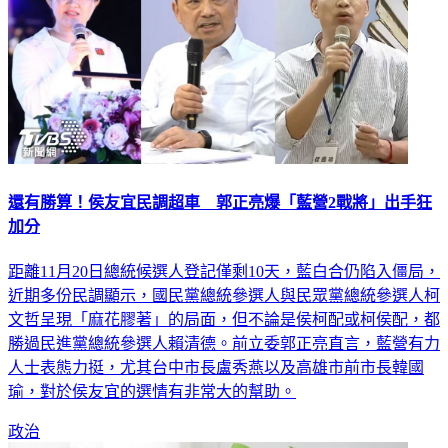
還有勝算！侯友宜民調超車 郭正亮爆「藍營2戰將」出手狂
加分
距離11月20日總統候選人登記僅剩10天，藍白合仍陷入僵局，
近期多份民調顯示，國民黨總統參選人與民眾黨總統參選人柯
文哲呈現「麻花膠著」的局面，但不論是侯柯配或柯侯配，都
勝過民進黨總統參選人賴清德。前立委郭正亮直言，藍營有力
人士表態力挺，尤其台中市長盧秀燕以及高雄市前市長韓國
瑜，對於侯友宜的選情有非常大的幫助。
政治