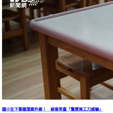
國小生下毒連環案外案！ 被害男童「驚遭美工刀威嚇」