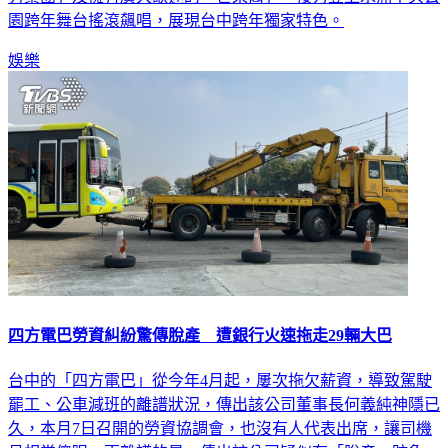
園跨年舞台搖滾飆唱，展現台中跨年獨家特色。
娛樂
四方電巴勞資糾紛驚傳脫產 遭銀行火速拖走29輛大巴
台中的「四方電巴」從今年4月起，屢次拖欠薪資，導致駕駛
罷工、公車減班的離譜狀況，傳出該公司董事長何義純神隱已
久，本月7日召開的勞資協調會，也沒有人代表出席，讓司機