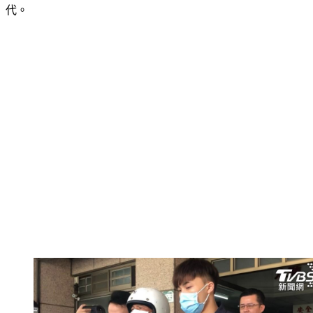
音，才狠心行兇，然而吳嫌落網後因「全程緘默」始終不交
代。