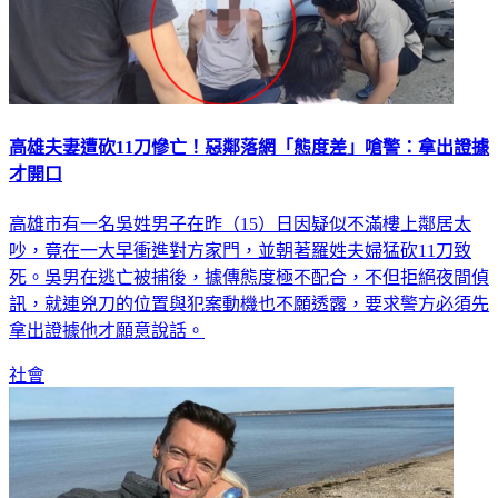
高雄夫妻遭砍11刀慘亡！惡鄰落網「態度差」嗆警：拿出證據
才開口
高雄市有一名吳姓男子在昨（15）日因疑似不滿樓上鄰居太
吵，竟在一大早衝進對方家門，並朝著羅姓夫婦猛砍11刀致
死。吳男在逃亡被捕後，據傳態度極不配合，不但拒絕夜間偵
訊，就連兇刀的位置與犯案動機也不願透露，要求警方必須先
拿出證據他才願意說話。
社會