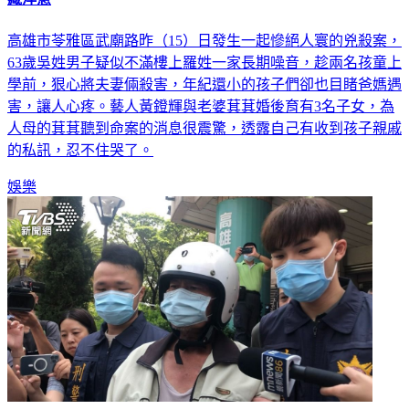
藏洋蔥
高雄市苓雅區武廟路昨（15）日發生一起慘絕人寰的兇殺案，
63歲吳姓男子疑似不滿樓上羅姓一家長期噪音，趁兩名孩童上
學前，狠心將夫妻倆殺害，年紀還小的孩子們卻也目睹爸媽遇
害，讓人心疼。藝人黃鐙輝與老婆萁萁婚後育有3名子女，為
人母的萁萁聽到命案的消息很震驚，透露自己有收到孩子親戚
的私訊，忍不住哭了。
娛樂