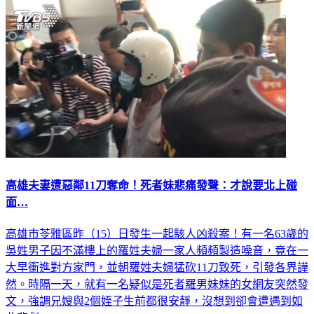
高雄夫妻遭惡鄰11刀奪命！死者妹悲痛發聲：才說要北上碰
面…
高雄市苓雅區昨（15）日發生一起駭人凶殺案！有一名63歲的
吳姓男子因不滿樓上的羅姓夫婦一家人頻頻製造噪音，竟在一
大早衝進對方家門，並朝羅姓夫婦猛砍11刀致死，引發各界譁
然。時隔一天，就有一名疑似是死者羅男妹妹的女網友突然發