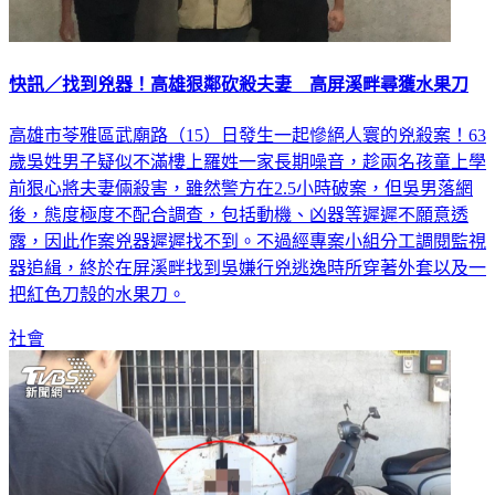
快訊／找到兇器！高雄狠鄰砍殺夫妻 高屏溪畔尋獲水果刀
高雄市苓雅區武廟路（15）日發生一起慘絕人寰的兇殺案！63
歲吳姓男子疑似不滿樓上羅姓一家長期噪音，趁兩名孩童上學
前狠心將夫妻倆殺害，雖然警方在2.5小時破案，但吳男落網
後，態度極度不配合調查，包括動機、凶器等遲遲不願意透
露，因此作案兇器遲遲找不到。不過經專案小組分工調閱監視
器追緝，終於在屏溪畔找到吳嫌行兇逃逸時所穿著外套以及一
把紅色刀殼的水果刀。
社會