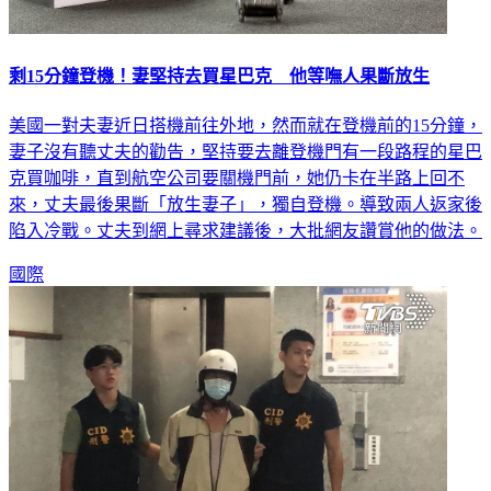
剩15分鐘登機！妻堅持去買星巴克 他等嘸人果斷放生
美國一對夫妻近日搭機前往外地，然而就在登機前的15分鐘，
妻子沒有聽丈夫的勸告，堅持要去離登機門有一段路程的星巴
克買咖啡，直到航空公司要關機門前，她仍卡在半路上回不
來，丈夫最後果斷「放生妻子」，獨自登機。導致兩人返家後
陷入冷戰。丈夫到網上尋求建議後，大批網友讚賞他的做法。
國際