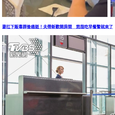
妻扛下販毒罪後癌逝！夫帶新歡開房間 悠哉吃早餐警就來了