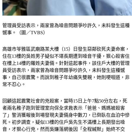
管理員受訪表示，兩家曾為噪音問題爭吵許久，未料發生這種
憾事。（圖／TVBS）
高雄市苓雅區武廟路某大樓（15）日發生惡鄰砍死夫妻命案，
住在13樓的吳姓男子疑似不堪長期遭到噪音干擾，狠心殺害住
在樓上14樓的羅姓夫妻倆。針對這起事件，該住戶大樓的管理
員受訪表示，兩家曾為噪音問題爭吵許久，未料發生這種憾
事，自己很震驚。而說到稚子年幼痛失雙親，她則哽咽道，非
常不忍心。
回顧這起震驚社會的兇殺案，當時15日上午7點50分左右，死
者兩名稚子跑到管理室向保全求救表示「爸爸、媽媽被殺害
了」警消獲報後到場發現夫妻倆身中數刀，已倒臥在血泊中慘
死。初步調查，疑似13樓的住戶吳先生不滿樓上長期發出噪