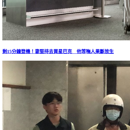
剩15分鐘登機！妻堅持去買星巴克 他等嘸人果斷放生