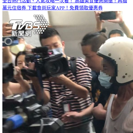
全台熱門活動、人氣攻略一次看！
高雄美食優惠開搶！再抽
萬元住宿券
下載食尚玩家APP！免費領取優惠券