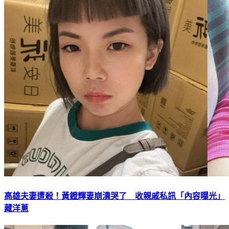
高雄夫妻遭殺！黃鐙輝妻崩潰哭了 收親戚私訊「內容曝光」
藏洋蔥