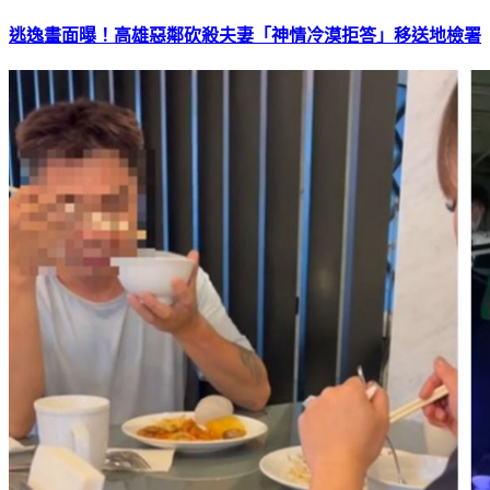
逃逸畫面曝！高雄惡鄰砍殺夫妻「神情冷漠拒答」移送地檢署