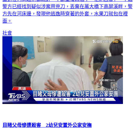
面對任何問題他都跳針，不斷重複四個字「拒絕回答」，不過
警方已經找到疑似涉案用兇刀，丟棄在萬大橋下高屏溪畔，警
方先在河床邊，發現他逃逸時穿著的外套，水果刀就包在裡
面。
社會
目睹父母慘遭殺害 2幼兒安置外公家安撫