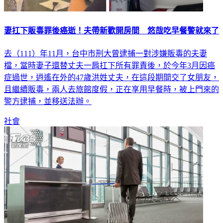
妻扛下販毒罪後癌逝！夫帶新歡開房間 悠哉吃早餐警就來了
去（111）年11月，台中市刑大曾逮捕一對涉嫌販毒的夫妻
檔，當時妻子還替丈夫一肩扛下所有罪責後，於今年3月因癌
症過世，逍遙在外的47歲洪姓丈夫，在這段期間交了女朋友，
且繼續販毒，兩人去旅館度假，正在享用早餐時，被上門來的
警方逮捕，並移送法辦。
社會