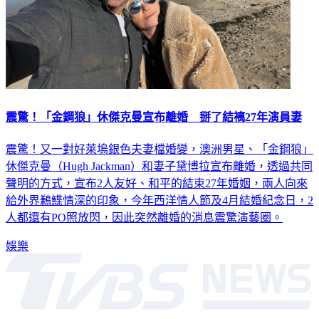
震驚！「金鋼狼」休傑克曼宣布離婚 掰了結褵27年演員妻
震驚！又一對好萊塢銀色夫妻檔婚變，澳洲男星、「金鋼狼」
休傑克曼（Hugh Jackman）和妻子黛博拉宣布離婚，透過共同
聲明的方式，宣布2人友好、和平的結束27年婚姻，兩人向來
給外界鶼鰈情深的印象，今年西洋情人節及4月結婚紀念日，2
人都還有PO照放閃，因此突然離婚的消息震驚演藝圈。
娛樂