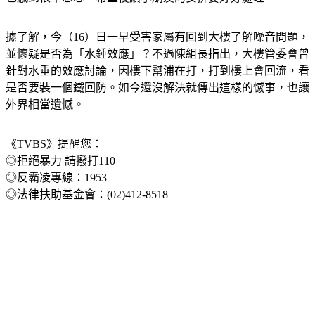
也感到很不忍心，希望後續小朋友的安排要好好處理。
據了解，今（16）日一早受害家屬有回到大樓了解噪音問題，
並懷疑是否為「水錘效應」？不過陳組長指出，大樓管委會曾
針對水垂的效應討論，因樓下幫浦在打，打到樓上會回流，看
是否要裝一個鐵回防。如今還沒解決就傳出這樣的憾事，也讓
外界相當遺憾。
《TVBS》提醒您：
◎拒絕暴力 請撥打110
◎反霸凌專線：1953
◎法律扶助基金會：(02)412-8518