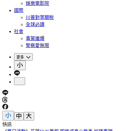
娛樂電影院
國際
川普對等關稅
全球必讀
社會
毒駕連爆
警察愛無限
更多
快訊