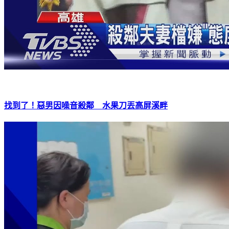
找到了！惡男因噪音殺鄰 水果刀丟高屏溪畔