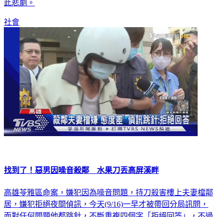
文，強調兄嫂與2個姪子生前都很安靜，沒想到卻會遭遇到如
此悲劇。
社會
找到了！惡男因噪音殺鄰 水果刀丟高屏溪畔
高雄苓雅區命案，嫌犯因為噪音問題，持刀殺害樓上夫妻檔鄰
居，嫌犯拒絕夜間偵訊，今天(9/16)一早才被帶回分局訊問，