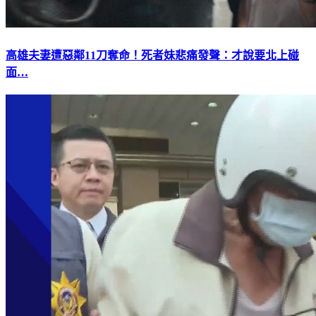
高雄夫妻遭惡鄰11刀奪命！死者妹悲痛發聲：才說要北上碰
面…