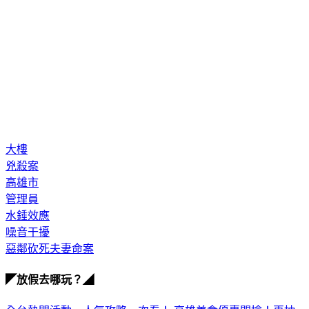
大樓
兇殺案
高雄市
管理員
水錘效應
噪音干擾
惡鄰砍死夫妻命案
◤放假去哪玩？◢