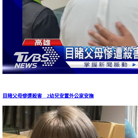
目睹父母慘遭殺害 2幼兒安置外公家安撫