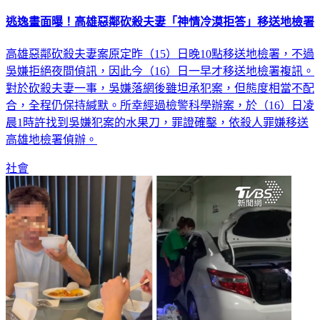
逃逸畫面曝！高雄惡鄰砍殺夫妻「神情冷漠拒答」移送地檢署
高雄惡鄰砍殺夫妻案原定昨（15）日晚10點移送地檢署，不過
吳嫌拒絕夜間偵訊，因此今（16）日一早才移送地檢署複訊。
對於砍殺夫妻一事，吳嫌落網後雖坦承犯案，但態度相當不配
合，全程仍保持緘默。所幸經過檢警科學辦案，於（16）日凌
晨1時許找到吳嫌犯案的水果刀，罪證確鑿，依殺人罪嫌移送
高雄地檢署偵辦。
社會