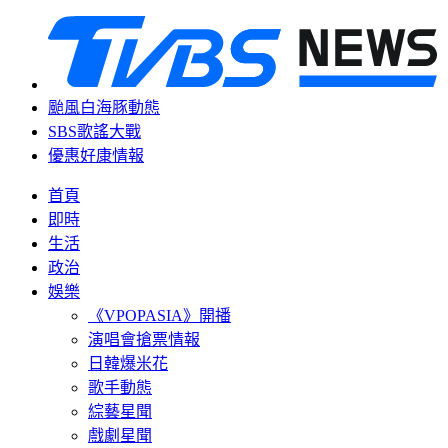
颱風白海豚動態
SBS歌謠大戰
優惠好康情報
首頁
即時
生活
政治
娛樂
《VPOPASIA》開播
演唱會搶票情報
日韓爆米花
歌手動態
綜藝星聞
戲劇星聞