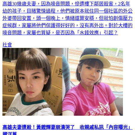
高雄30幾歲夫妻，因為噪音問題，慘遭樓下鄰居殺害，2名年
幼的孩子，目睹驚悚過程，他們被原本就住同一個社區的外公
外婆帶回安置，頭一個晚上，情緒還算安穩，但就怕創傷壓力
症候群，家屬將他們保護得好好的，沒有再外出。對於大樓的
噪音問題，家屬也質疑，是否因為「水錘效應」引起？
社會
高雄夫妻遭殺！黃鐙輝妻崩潰哭了 收親戚私訊「內容曝光」