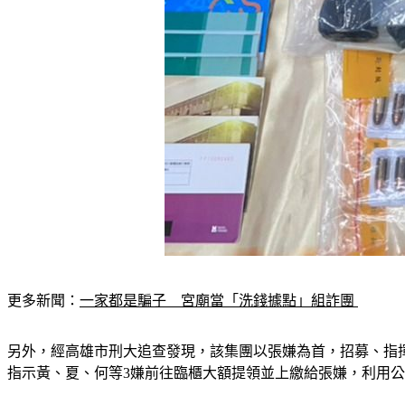
更多新聞：
一家都是騙子　宮廟當「洗錢據點」組詐團 
另外，經高雄市刑大追查發現，該集團以張嫌為首，招募、指
指示黃、夏、何等3嫌前往臨櫃大額提領並上繳給張嫌，利用