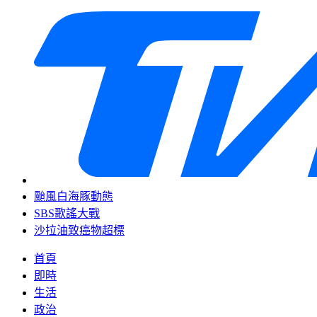
颱風白海豚動態
SBS歌謠大戰
沙拉油致癌物超標
首頁
即時
生活
政治