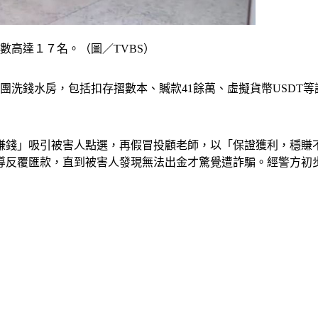
數高達１７名。（圖／TVBS）
團洗錢水房，包括扣存摺數本、贓款41餘萬、虛擬貨幣USDT等
賺錢」吸引被害人點選，再假冒投顧老師，以「保證獲利，穩賺
反覆匯款，直到被害人發現無法出金才驚覺遭詐騙。經警方初步清