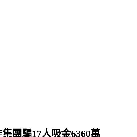
團騙17人吸金6360萬