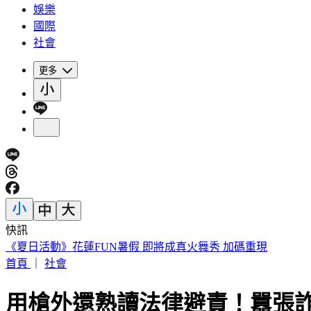
娛樂
國際
社會
更多
快訊
《夏日活動》花蓮FUN暑假 即將成真火舞秀 加碼重現
首頁
｜
社會
用槍外還熟讀法律避責！囂張詐集