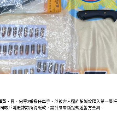
揮黃、夏、何等3嫌擔任車手，於被害人遭詐騙贓款匯入第一層
公司帳戶隱匿詐欺所得贓款，設計層層斷點規避警方查緝。