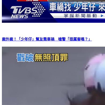
案外案！「少年仔」幫友喬車禍 嗆警「很厲害嗎？」