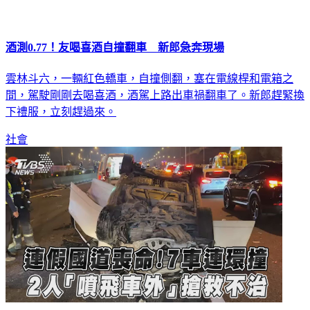
酒測0.77！友喝喜酒自撞翻車 新郎急奔現場
雲林斗六，一輛紅色轎車，自撞側翻，塞在電線桿和電箱之
間，駕駛剛剛去喝喜酒，酒駕上路出車禍翻車了。新郎趕緊換
下禮服，立刻趕過來。
社會