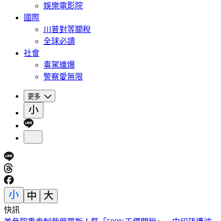
娛樂電影院
國際
川普對等關稅
全球必讀
社會
毒駕連爆
警察愛無限
更多
快訊