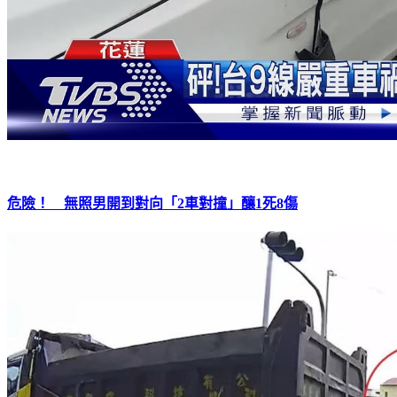
危險！ 無照男開到對向「2車對撞」釀1死8傷