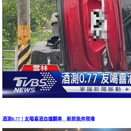
酒測0.77！友喝喜酒自撞翻車 新郎急奔現場