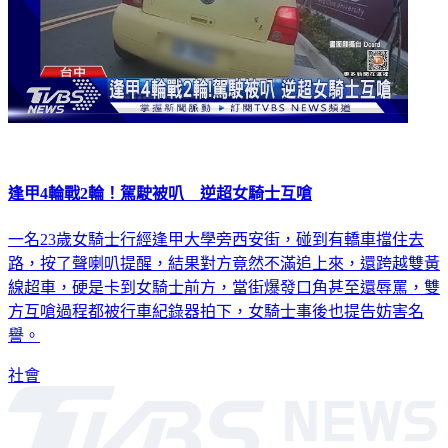
逢甲4輪戰2輪！駕駛被叭 逆超女騎士互嗆
一名23歲女騎士行經逢甲大學旁西安街，碰到有轎車擋住去
路，按了聲喇叭提醒，結果對方竟然不滿追上來，還跨越雙黃
線超車，硬是卡到女騎士前方，當街爆發口角甚至還辱罵，雙
方互嗆過程都被行車紀錄器拍下，女騎士事後也提告妨害名
譽。
社會