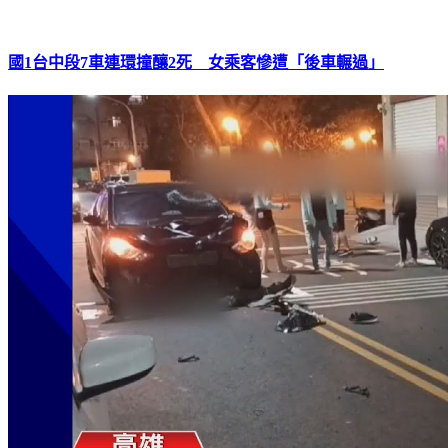
國1台中段7車連環撞釀2死 女乘客慘遭「後車輾過」