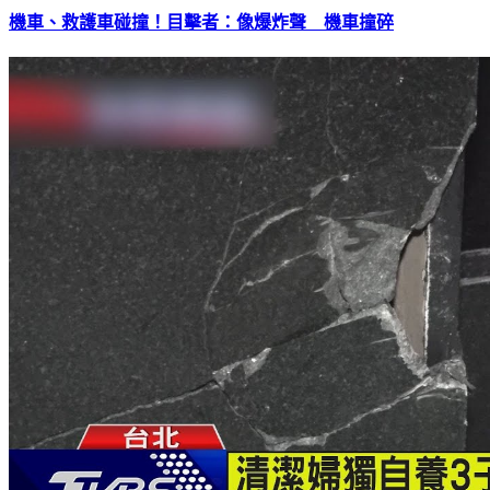
機車、救護車碰撞！目擊者：像爆炸聲 機車撞碎