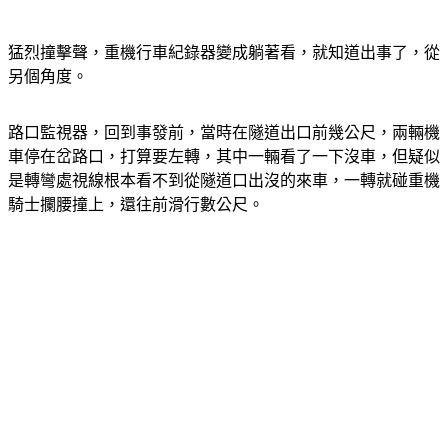
猛烈撞擊聲，重機行車紀錄器變成躺著看，就知道出事了，從
另個角度。
路口監視器，回到事發前，當時在隧道出口前幾公尺，兩輛機
車停在岔路口，打算要左轉，其中一輛看了一下沒車，但疑似
是轉彎處視線根本看不到從隧道口出沒的來車，一轉就碰重機
騎士攔腰撞上，還往前滑行數公尺。