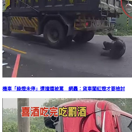
機車「綠燈未停」遭撞還被罵 網轟：貨車闖紅燈才要檢討