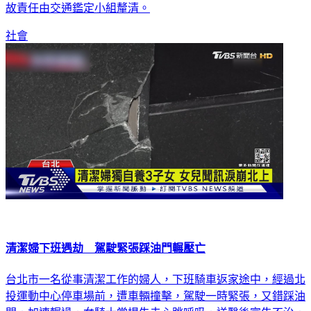
故責任由交通鑑定小組釐清。
社會
清潔婦下班遇劫 駕駛緊張踩油門輾壓亡
台北市一名從事清潔工作的婦人，下班騎車返家途中，經過北
投運動中心停車場前，遭車輛撞擊，駕駛一時緊張，又錯踩油