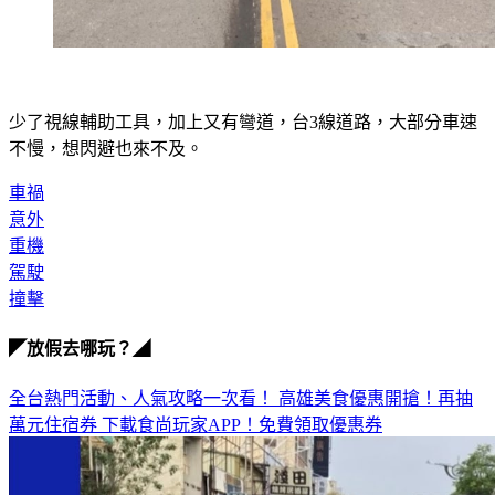
少了視線輔助工具，加上又有彎道，台3線道路，大部分車速
不慢，想閃避也來不及。
車禍
意外
重機
駕駛
撞擊
◤放假去哪玩？◢
全台熱門活動、人氣攻略一次看！
高雄美食優惠開搶！再抽
萬元住宿券
下載食尚玩家APP！免費領取優惠券