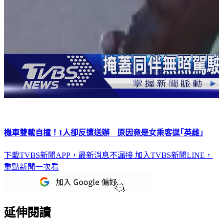
機車雙載自撞！1人卻反遭送辦 原因竟是女乘客逞｢英雌｣
下載TVBS新聞APP，最新消息不漏接
加入TVBS新聞LINE，
重點新聞一次看
延伸閱讀