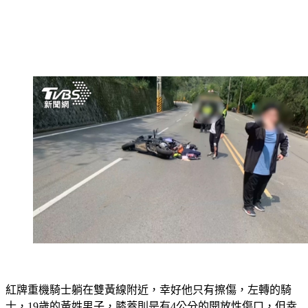
紅牌重機騎士躺在雙黃線附近，幸好他只有擦傷，左轉的騎
士，19歲的黃姓男子，膝蓋則是有4公分的開放性傷口，但幸