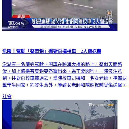
危險！駕駛「疑閃狗」衝對向撞校車 2人傷送醫
澎湖有一名陳姓駕駛，開車在跨海大橋的路上，疑似天雨路
滑，加上路邊有隻狗突然竄出來，為了要閃狗，一時沒注意
到，往對向校車撞過去，當時校車司機和一名女老師，準備要
載學生回家，卻發生意外，導致女老師和陳姓駕駛受傷送醫。
社會