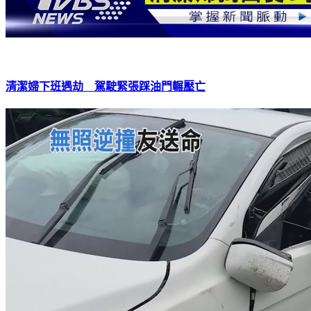
清潔婦下班遇劫 駕駛緊張踩油門輾壓亡