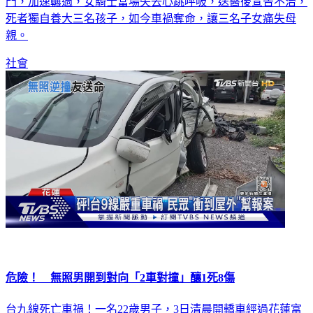
門，加速輾過，女騎士當場失去心跳呼吸，送醫後宣告不治，
死者獨自養大三名孩子，如今車禍奪命，讓三名子女痛失母
親。
社會
危險！ 無照男開到對向「2車對撞」釀1死8傷
台九線死亡車禍！一名22歲男子，3日清晨開轎車經過花蓮富