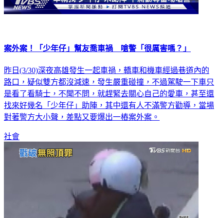
案外案！「少年仔」幫友喬車禍 嗆警「很厲害嗎？」
昨日(3/30)深夜高雄發生一起車禍，轎車和機車經過巷道內的
路口，疑似雙方都沒減速，發生嚴重碰撞，不過駕駛一下車只
是看了看騎士，不聞不問，就趕緊去關心自己的愛車，甚至還
找來好幾名「少年仔」助陣，其中還有人不滿警方勸導，當場
對著警方大小聲，差點又要爆出一樁案外案。
社會