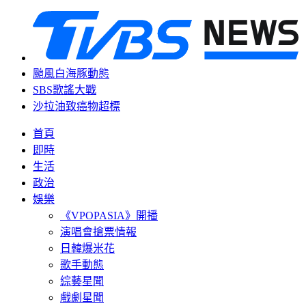
颱風白海豚動態
SBS歌謠大戰
沙拉油致癌物超標
首頁
即時
生活
政治
娛樂
《VPOPASIA》開播
演唱會搶票情報
日韓爆米花
歌手動態
綜藝星聞
戲劇星聞