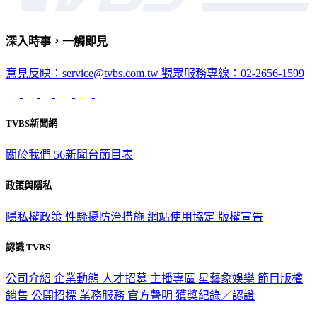
深入時事，一觸即見
意見反映：service@tvbs.com.tw
觀眾服務專線：02-2656-1599
TVBS新聞網
關於我們
56新聞台節目表
政策與隱私
隱私權政策
性騷擾防治措施
網站使用協定
版權宣告
認識 TVBS
公司介紹
企業動態
人才招募
主播專區
星藝象娛樂
節目版權
銷售
公開招標
業務服務
官方聲明
獲獎紀錄／認證