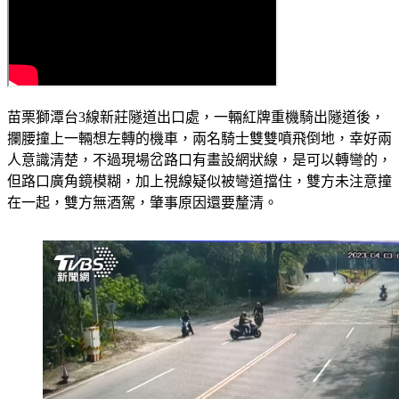
苗栗獅潭台3線新莊隧道出口處，一輛紅牌重機騎出隧道後，
攔腰撞上一輛想左轉的機車，兩名騎士雙雙噴飛倒地，幸好兩
人意識清楚，不過現場岔路口有畫設網狀線，是可以轉彎的，
但路口廣角鏡模糊，加上視線疑似被彎道擋住，雙方未注意撞
在一起，雙方無酒駕，肇事原因還要釐清。