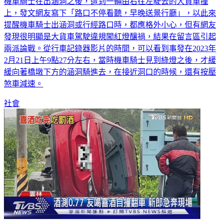
機車騎士在出涵洞之後，遭到一輛由右往左駛去的大貨車撞
上，發文網友寫下「路口不停看聽，早晚送景行廳」，以此來
提醒機車騎士出涵洞或行經路口時，都應格外小心，但有網友
發現很明顯是大貨車駕駛違規闖紅燈釀禍，結果在留言區引起
兩派論戰。從行車記錄器影片的時間，可以看到事發在2023年
2月21日上午9點27分左右，當時機車騎士見到綠燈之後，才緩
緩向著橋墩下方的涵洞騎進去，在接近洞口的時候，還有按壓
煞車減速。
社會