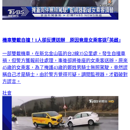
機車雙載自撞！1人卻反遭送辦 原因竟是女乘客逞｢英雌｣
一部雙載機車，在新北金山區的台2線35公里處，發生自撞車
禍，但警方獲報前往處理，事後卻將後座的女乘客送辦，原來
45歲的女乘客，為了掩護43歲的鄭姓男騎士無照駕駛，竟然謊
稱自己才是騎士，由於警方覺得可疑，調閱監視器，才戳破對
方謊言。
社會