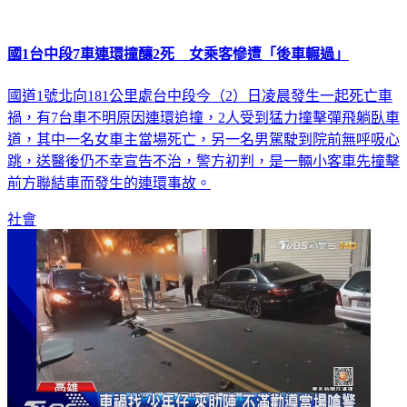
國1台中段7車連環撞釀2死 女乘客慘遭「後車輾過」
國道1號北向181公里處台中段今（2）日凌晨發生一起死亡車
禍，有7台車不明原因連環追撞，2人受到猛力撞擊彈飛躺臥車
道，其中一名女車主當場死亡，另一名男駕駛到院前無呼吸心
跳，送醫後仍不幸宣告不治，警方初判，是一輛小客車先撞擊
前方聯結車而發生的連環事故。
社會