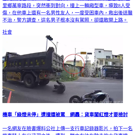
里鄉萬寧路段，突然衝到對向，撞上一輛廂型車，導致8人受
傷，在他車上還有一名男性友人，一度受困車內，救出後送醫
不治，警方調查，這名男子根本沒有駕照，卻還敢開上路。
社會
機車「綠燈未停」遭撞還被罵 網轟：貨車闖紅燈才要檢討
一名網友在臉書爆料公社上傳一支行車記錄器影片，拍下一名